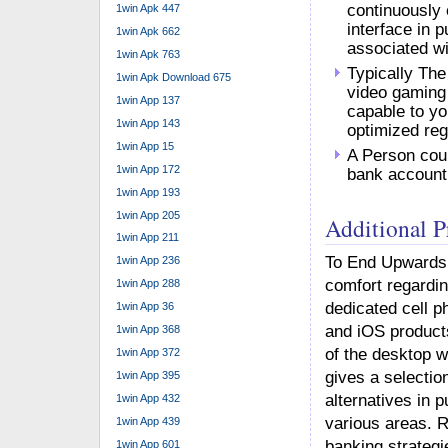
continuously 
1win Apk 447
interface in p
1win Apk 662
associated wi
1win Apk 763
Typically Th
1win Apk Download 675
video gaming 
1win App 137
capable to yo
1win App 143
optimized reg
1win App 15
A Person coul
1win App 172
bank account 
1win App 193
1win App 205
Additional 
1win App 211
To End Upwards B
1win App 236
comfort regardin
1win App 288
dedicated cell p
1win App 36
and iOS products
1win App 368
of the desktop w
1win App 372
gives a selectio
1win App 395
alternatives in
1win App 432
various areas. 
1win App 439
banking strategi
1win App 601