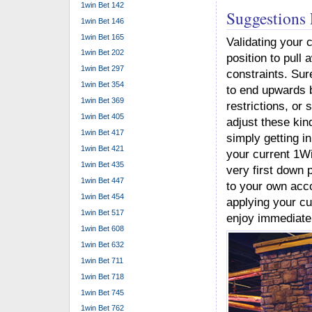
1win Bet 142
Suggestions
1win Bet 146
1win Bet 165
Validating your 
1win Bet 202
position to pull 
1win Bet 297
constraints. Sur
1win Bet 354
to end upwards b
1win Bet 369
restrictions, or
1win Bet 405
adjust these kin
1win Bet 417
simply getting i
1win Bet 421
your current 1Wi
1win Bet 435
very first down 
1win Bet 447
to your own acco
1win Bet 454
applying your cu
1win Bet 517
enjoy immediate
1win Bet 608
1win Bet 632
1win Bet 711
1win Bet 718
1win Bet 745
1win Bet 762