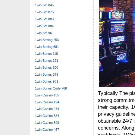
1win Bet 845
1win Bet 875
1win Bet 883
1win Bet 884
1win Bet 96
1win Betting 253
1win Betting 681
1win Bonus 118
1win Bonus 121
1win Bonus 300
1win Bonus 379
1win Bonus 981
1win Bonus Code 768
Typically The pl
1win Casino 135
strong commitme
1win Casino 194
their capacity. 
1win Casino 274
privacy guidelin
1win Casino 384
obtainable 24/7 
1win Casino 399
concerns. Along 
1win Casino 467
worldwide, 1Win