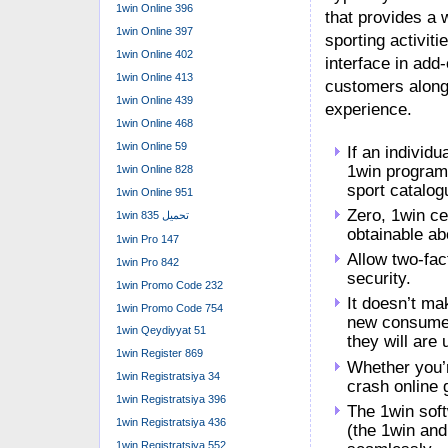
1win Online 396
that provides a 
1win Online 397
sporting activit
1win Online 402
interface in add
1win Online 413
customers along 
1win Online 439
experience.
1win Online 468
1win Online 59
If an individu
1win program
1win Online 828
sport catalog
1win Online 951
Zero, 1win ce
1win تحميل 835
obtainable ab
1win Pro 147
Allow two-fac
1win Pro 842
security.
1win Promo Code 232
It doesn’t ma
1win Promo Code 754
new consumer,
1win Qeydiyyat 51
they will are 
1win Register 869
Whether you’r
1win Registratsiya 34
crash online g
1win Registratsiya 396
The 1win soft
1win Registratsiya 436
(the 1win and
1win Registratsiya 552