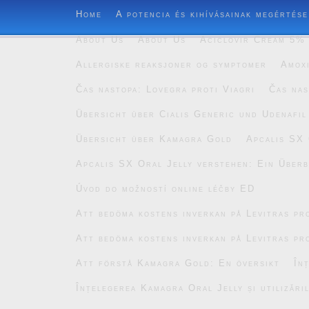
Home
A potencia és kihívásainak megértése
About Us
About Us
Aciclovir Cream 5% 
Allergiske reaksjoner og symptomer
Amoxi
Čas nastopa: Lovegra proti Viagri
Čas nas
Übersicht über Cialis Generic und Udenafil
Übersicht über Kamagra Gold
Apcalis SX 
Apcalis SX Oral Jelly verstehen: Ein Überb
Úvod do možností online léčby ED
Att bedöma kostens inverkan på Levitras pro
Att bedöma kostens inverkan på Levitras pro
Att förstå Kamagra Gold: En översikt
În
Înțelegerea Kamagra Oral Jelly și utilizăril