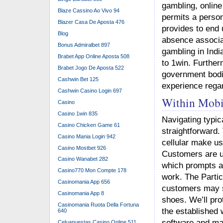
gambling, online
Blaze Cassino Ao Vivo 94
permits a person
Blazer Casa De Aposta 476
provides to end 
Blog
absence associat
Bonus Admiralbet 897
gambling in Ind
Brabet App Online Aposta 508
to 1win. Further
Brabet Jogo De Aposta 522
government bodi
Cashwin Bet 125
experience regar
Cashwin Casino Login 697
Within Mobil
Casino
Casino 1win 835
Navigating typic
Casino Chicken Game 61
straightforward.
Casino Mania Login 942
cellular make use
Casino Mostbet 926
Customers are us
Casino Wanabet 282
which prompts al
Casino770 Mon Compte 178
work. The Partic
Casinomania App 656
customers may sw
Casinomania App 8
shoes. We’ll pro
Casinomania Ruota Della Fortuna
the established 
640
software and mai
Celuapuestas Casino Online 511