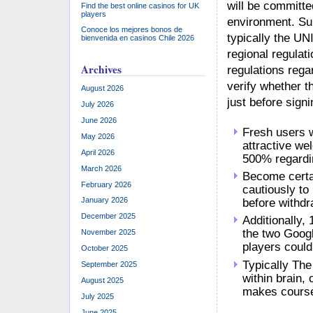
will be committe
Find the best online casinos for UK
players
environment. Sur
Conoce los mejores bonos de
typically the UN
bienvenida en casinos Chile 2026
regional regulat
Archives
regulations rega
verify whether t
August 2026
just before sign
July 2026
June 2026
Fresh users 
May 2026
attractive w
April 2026
500% regardin
March 2026
Become certai
February 2026
cautiously t
January 2026
before withdr
December 2025
Additionally,
the two Googl
November 2025
players could
October 2025
Typically The
September 2025
within brain, 
August 2025
makes course
July 2025
June 2025