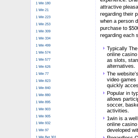
1 Win 180
attractive plea
1 Win 21
regarding their 
1 Win 223
when a person d
1 Win 253
purchase to $50
1 Win 309
regarding each s
1 Win 334
1 Win 499
Typically The
1 Win 574
online casino
as slots, sta
1 Win 577
alternatives.
1 Win 626
The website’
1 Win 77
video games 
1 Win 823
quickly acces
1 Win 840
Popular in t
1 Win 880
allows partici
1 Win 895
soccer, baske
1 Win 903
activities.
1 Win 905
1win is a well
1 Win 932
online casino
developed wit
1 Win 97
Regardless Of
1 Win Bet 301