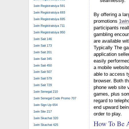
seamlessly.
1win Registratsiya 591
1win Registratsiya 693
By offering a la
1win Registratsiya 695
promotions
1win Registratsiya 711
participants real
1win Registratsiya 950
gambling encount
1win Sait 146
are available wi
1win Sait 173
Typically The g
1win Sait 201
application selle
1win Sait 345
easily performed
1win Sait 450
a mobile websit
1win Sait 507
able to access t
1win Sait 579
browser. Both the
1win Sait 729
phone web site v
1win Senegal 210
games, plus som
1win Senegal Code Promo 707
regard to teleph
1win Sign Up 654
end upward bei
1win Site 217
order to play.
1win Skachat 320
How To Be A
1win Skachat 425