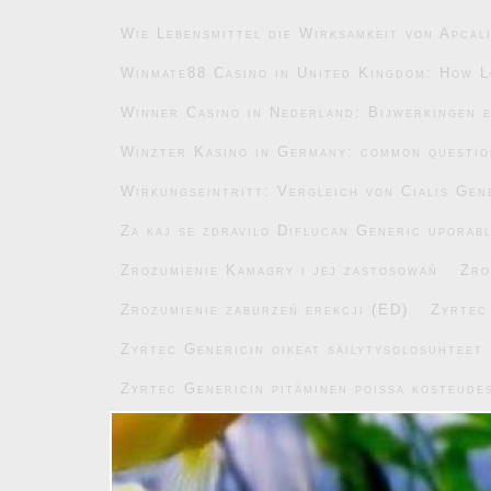
Wie Lebensmittel die Wirksamkeit von Apcal
Winmate88 Casino in United Kingdom: How L
Winner Casino in Nederland: Bijwerkingen e
Winzter Kasino in Germany: common questi
Wirkungseintritt: Vergleich von Cialis Gen
Za kaj se zdravilo Diflucan Generic uporab
Zrozumienie Kamagry i jej zastosowań
Zro
Zrozumienie zaburzeń erekcji (ED)
Zyrtec
Zyrtec Genericin oikeat säilytysolosuhteet
Zyrtec Genericin pitäminen poissa kosteude