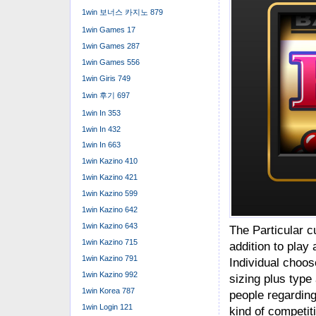
1win 보너스 카지노 879
1win Games 17
1win Games 287
1win Games 556
1win Giris 749
1win 후기 697
1win In 353
1win In 432
1win In 663
1win Kazino 410
1win Kazino 421
1win Kazino 599
1win Kazino 642
1win Kazino 643
The Particular c
1win Kazino 715
addition to play 
1win Kazino 791
Individual choose
1win Kazino 992
sizing plus type
1win Korea 787
people regarding
1win Login 121
kind of competit