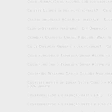
Cómo interactúa el alcohol con los medicam
Ce este Eliquis și cum funcționează?
Ce e
Cialise originaali mõistmine: ülevaade
Clo
Clomid-Generika verstehen: Ein Überblick
Clubnika Casino in United Kingdom: What In
Co je Diflucan Generic a jak funguje?
Co
Como funciona o Tadalista Super Active no
Como funciona o Tadalista Super Active no
Comparing Wazamba Casino Options Availabl
Complete review of Lunar Slots Casino – Re
2026 update
Compreendendo a disfunção erétil (DE)
Co
Compreendendo a disfunção erétil e suas ca