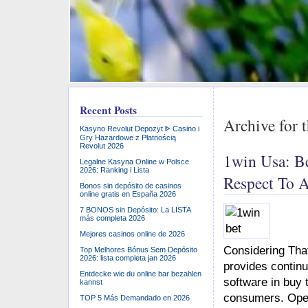
Recent Posts
Kasyno Revolut Depozyt ᐈ Casino i
Gry Hazardowe z Płatnością
Revolut 2026
1win Usa: B
Legalne Kasyna Online w Polsce
2026: Ranking i Lista
Respect To A
Bonos sin depósito de casinos
online gratis en España 2026
7 BONOS sin Depósito: La LISTA
más completa 2026
Mejores casinos online de 2026
Considering Tha
Top Melhores Bónus Sem Depósito
2026: lista completa jan 2026
provides continu
Entdecke wie du online bar bezahlen
software in buy 
kannst
consumers. Oper
TOP 5 Más Demandado en 2026