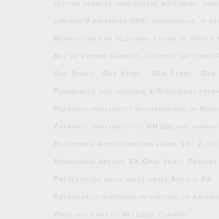
Levitra pehmete vahelehtede mõistmine: kasu
Lumigan 0 mõistmine.03%: kasutusalad ja ee
Medical uses of pelikioski casino in United
Mis on Vermox Generic ja kuidas see toimib
Our Story
Our Story
Our Story
Our
Panoramica sull’allergia & Disponibili farm
Pharmacy availability of farmaciero in Roma
Pharmacy availability of GMSDeluxe casino 
Pochopenie Aciklovirového krému 5%: Zlože
Porozumění Apcalis SX Oral Jelly: Přehled
Présentation de la gelée orale Apcalis SX
Premisleki o vlažnosti in svetlobi za Antab
Pros and Cons of Neteller Casinos