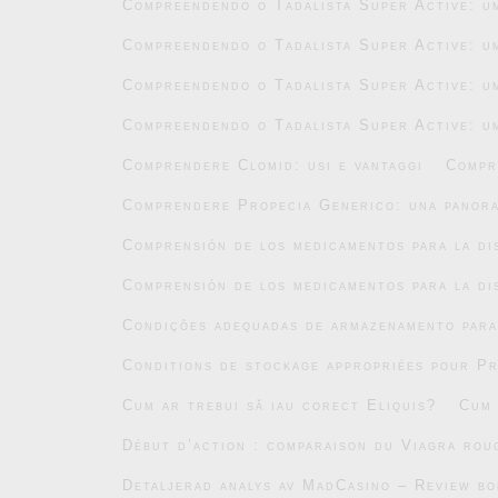
Compreendendo o Tadalista Super Active: um
Compreendendo o Tadalista Super Active: um
Compreendendo o Tadalista Super Active: um
Compreendendo o Tadalista Super Active: um
Comprendere Clomid: usi e vantaggi
Compr
Comprendere Propecia Generico: una panor
Comprensión de los medicamentos para la di
Comprensión de los medicamentos para la di
Condições adequadas de armazenamento par
Conditions de stockage appropriées pour P
Cum ar trebui să iau corect Eliquis?
Cum 
Début d’action : comparaison du Viagra roug
Detaljerad analys av MadCasino – Review b