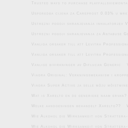
Trusted ways to purchase playfallsviewonta
Usporedba cijena za Careprost 0.03% u mre
Ustrezni pogoji shranjevanja inhalatorjev 
Ustrezni pogoji shranjevanja za Antabuse G
Vanliga orsaker till att Levitra Profession
Vanliga orsaker till att Levitra Profession
Vanlige bivirkninger av Diflucan Generic
Viagra Original: Verkningsmekanism i kropp
Viagra Super Active ja selle mõju mõistmin
Wat is Xarelto en de generieke naam ervan?
Welke aandoeningen behandelt Xarelto??
Wie Alkohol die Wirksamkeit von Strattera-
Wie Alkohol die Wirksamkeit von Strattera-