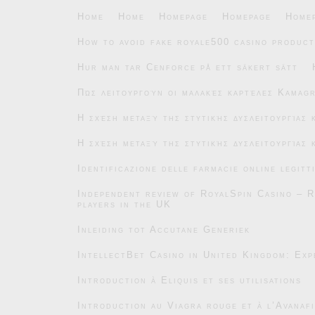
Home
Home
Homepage
Homepage
Home
How to avoid fake royale500 casino product
Hur man tar Cenforce på ett säkert sätt
Πώς λειτουργούν οι μαλακές καρτέλες Kamag
Η σχέση μεταξύ της στυτικής δυσλειτουργίας
Η σχέση μεταξύ της στυτικής δυσλειτουργίας
Identificazione delle farmacie online legitt
Independent review of RoyalSpin Casino – R
players in the UK
Inleiding tot Accutane Generiek
IntellectBet Casino in United Kingdom: Exp
Introduction à Eliquis et ses utilisations
Introduction au Viagra rouge et à l’Avanafi