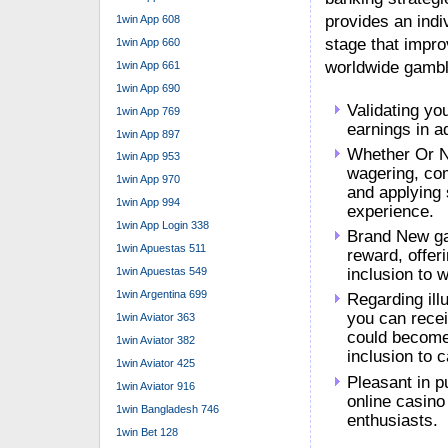
provides an indi
1win App 608
stage that impro
1win App 660
worldwide gambli
1win App 661
1win App 690
Validating yo
1win App 769
earnings in ad
1win App 897
Whether Or N
1win App 953
wagering, co
1win App 970
and applying 
1win App 994
experience.
1win App Login 338
Brand New ga
1win Apuestas 511
reward, offer
1win Apuestas 549
inclusion to w
1win Argentina 699
Regarding ill
you can rece
1win Aviator 363
could become 
1win Aviator 382
inclusion to 
1win Aviator 425
Pleasant in p
1win Aviator 916
online casino
1win Bangladesh 746
enthusiasts.
1win Bet 128