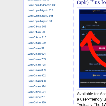
(apk) Plus I
1win Login Indonesia 698
1win Login Nigeria 117
1win Login Nigeria 358
1win Login Nigeria 503
1win Official 168
1win Official 205
1win Official 713
1win Onlain 169
1win Onlain 57
1win Onlain 624
1win Onlain 703
1win Onlain 798
1win Onlain 859
1win Onlain 902
1win Onlain 908
1win Onlain 924
1win Online 164
Available for An
1win Online 281
a user-friendly 
1win Online 330
Typically The 1W