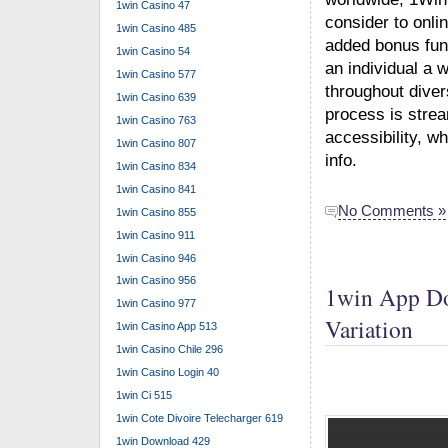
1win Casino 47
consider to onli
1win Casino 485
added bonus fun
1win Casino 54
an individual a 
1win Casino 577
throughout diver
1win Casino 639
process is strea
1win Casino 763
accessibility, wh
1win Casino 807
info.
1win Casino 834
1win Casino 841
No Comments »
1win Casino 855
1win Casino 911
1win Casino 946
1win Casino 956
1win App Do
1win Casino 977
Variation
1win Casino App 513
1win Casino Chile 296
1win Casino Login 40
1win Ci 515
1win Cote Divoire Telecharger 619
1win Download 429