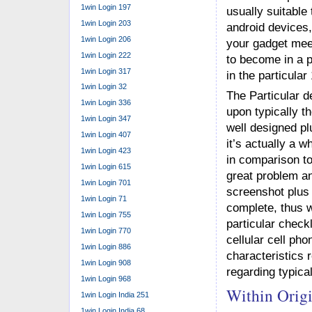
1win Login 197
usually suitable
1win Login 203
android devices,
1win Login 206
your gadget mee
1win Login 222
to become in a p
1win Login 317
in the particular
1win Login 32
The Particular 
1win Login 336
upon typically th
1win Login 347
well designed plu
1win Login 407
it’s actually a 
1win Login 423
in comparison to 
1win Login 615
great problem an
1win Login 701
screenshot plus d
1win Login 71
complete, thus w
1win Login 755
particular check
1win Login 770
cellular cell pho
1win Login 886
characteristics r
1win Login 908
regarding typica
1win Login 968
Within Orig
1win Login India 251
1win Login India 68