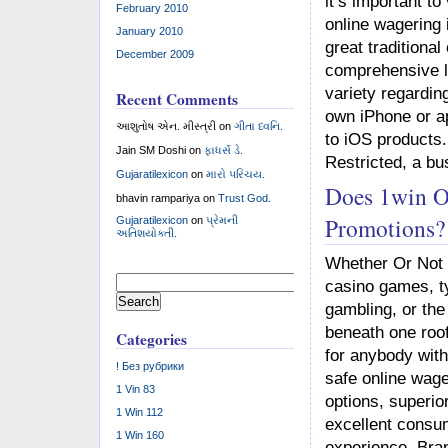
it’s important to
February 2010
online wagering 
January 2010
great traditiona
December 2009
comprehensive li
variety regardin
Recent Comments
own iPhone or ap
આશુતોષ એન. મીસ્ત્રી
on
ગીતા ધ્વનિ.
to iOS products.
Jain SM Doshi
on
ફાધર્સ ડે.
Restricted, a bu
Gujaratilexicon
on
મારો પરિચય.
Does 1win Of
bhavin rampariya
on
Trust God.
Promotions?
Gujaratilexicon
on
પ્રેમની
અતિશયોક્તી.
Whether Or Not y
Search
casino games, ty
for:
gambling, or the
beneath one roof
Categories
for anybody with
! Без рубрики
safe online wage
1 Vin 83
options, superio
1 Win 112
excellent consu
1 Win 160
experience. Br