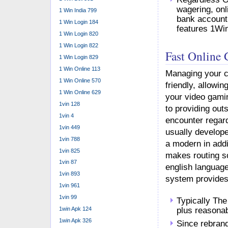
wagering, onl
1 Win India 799
bank account 
1 Win Login 184
features 1Win
1 Win Login 820
1 Win Login 822
Fast Online
1 Win Login 829
1 Win Online 113
Managing your c
1 Win Online 570
friendly, allowi
1 Win Online 629
your video gamin
1vin 128
to providing out
1vin 4
encounter regard
1vin 449
usually developed
1vin 788
a modern in addit
1vin 825
makes routing so
1vin 87
english language
1vin 893
system provides
1vin 961
1vin 99
Typically The
1win Apk 124
plus reasonab
1win Apk 326
Since rebrand