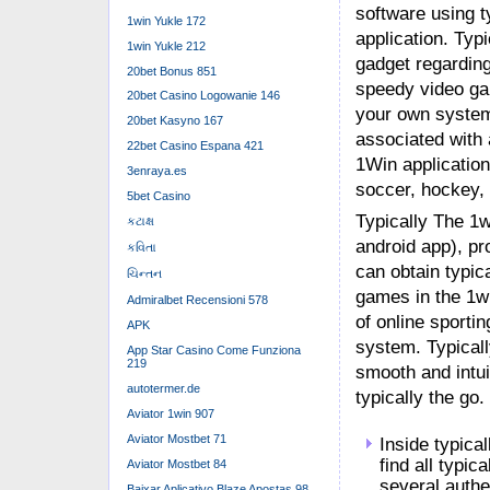
software using t
1win Yukle 172
application. Typ
1win Yukle 212
gadget regarding
20bet Bonus 851
speedy video gam
20bet Casino Logowanie 146
your own system’
20bet Kasyno 167
associated with 
22bet Casino Espana 421
1Win applicatio
3enraya.es
soccer, hockey,
5bet Casino
Typically The 1w
કટાક્ષ
android app), pr
કવિતા
can obtain typic
ચિન્તન
games in the 1wi
Admiralbet Recensioni 578
of online sportin
APK
system. Typicall
App Star Casino Come Funziona
219
smooth and intu
autotermer.de
typically the go.
Aviator 1win 907
Aviator Mostbet 71
Inside typical
find all typic
Aviator Mostbet 84
several authe
Baixar Aplicativo Blaze Apostas 98