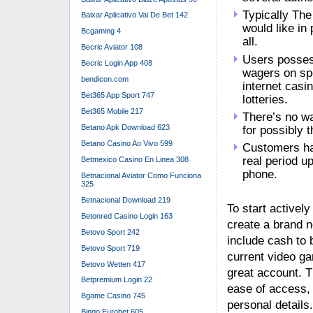
Typically The 
Baixar Aplicativo Vai De Bet 142
would like in
Bcgaming 4
all.
Becric Aviator 108
Users possess
Becric Login App 408
wagers on spor
bendicon.com
internet casi
Bet365 App Sport 747
lotteries.
Bet365 Mobile 217
There’s no w
Betano Apk Download 623
for possibly t
Betano Casino Ao Vivo 599
Customers hav
real period u
Betmexico Casino En Linea 308
phone.
Betnacional Aviator Como Funciona
325
Betnacional Download 219
To start actively
Betonred Casino Login 163
create a brand n
Betovo Sport 242
include cash to 
Betovo Sport 719
current video ga
Betovo Wetten 417
great account. T
Betpremium Login 22
ease of access, 
Bgame Casino 745
personal details
Bingo Eurobet 605