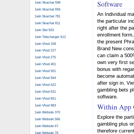
Software
1win Skachat 598
1win Skachat 656
An Individual ma
1win Skachat 781
the particular in
1win Skachat 811
right after the p
1win Slot 503
enrollment form,
1win Telecharger 612
the present Phra
1win Vhod 158
Brand New consu
1win Vhod 227
can claim a 500
1win Vhod 275
own very first s
1win Vhod 401
bonus with regar
1win Vhod 501
become automati
1win Vhod 564
after sign in. Vi
1win Vhod 622
gambling bets pl
1win Vhod 631
software.
1win Vhod 651
Within App 
1win Vhod 983
1win Website 370
Explore the part
1win Website 566
gambling plus o
1win Website 67
therefore curren
1win Website 76