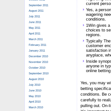
current perso
September 2011
Yes, a person
August 2011
wagering need
July 2011
conditions.
June 2011
1Win gives a 
May 2011
choices to se
April 2011
regions.
March 2011
Typically The
customer enco
February 2011
satisfaction
January 2011
anyplace, wh
December 2010
Inside synops
November 2010
anyone in typ
October 2010
online bettin
September 2010
August 2010
Yes, you may wit
July 2010
betting specific
June 2010
conditions. Be c
May 2010
carefully to real
April 2010
pulling out. On-
March 2010