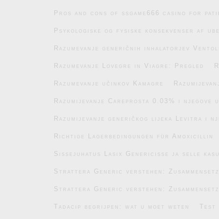
Pros and cons of ssgame666 casino for pati
Psykologiske og fysiske konsekvenser af ub
Razumevanje generičnih inhalatorjev Ventol
Razumevanje Lovegre in Viagre: Pregled
R
Razumevanje učinkov Kamagre
Razumijevan
Razumijevanje Careprosta 0.03% i njegove 
Razumijevanje generičkog lijeka Levitra i n
Richtige Lagerbedingungen für Amoxicillin
Sissejuhatus Lasix Genericisse ja selle kas
Strattera Generic verstehen: Zusammenset
Strattera Generic verstehen: Zusammenset
Tadacip begrijpen: wat u moet weten
Test