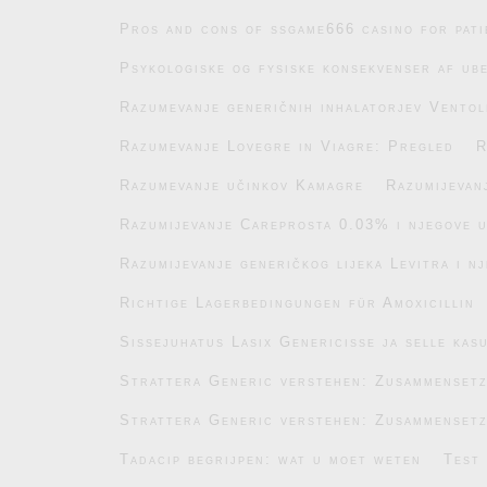
Pros and cons of ssgame666 casino for pati
Psykologiske og fysiske konsekvenser af ub
Razumevanje generičnih inhalatorjev Ventol
Razumevanje Lovegre in Viagre: Pregled
R
Razumevanje učinkov Kamagre
Razumijevan
Razumijevanje Careprosta 0.03% i njegove 
Razumijevanje generičkog lijeka Levitra i n
Richtige Lagerbedingungen für Amoxicillin
Sissejuhatus Lasix Genericisse ja selle kas
Strattera Generic verstehen: Zusammenset
Strattera Generic verstehen: Zusammenset
Tadacip begrijpen: wat u moet weten
Test