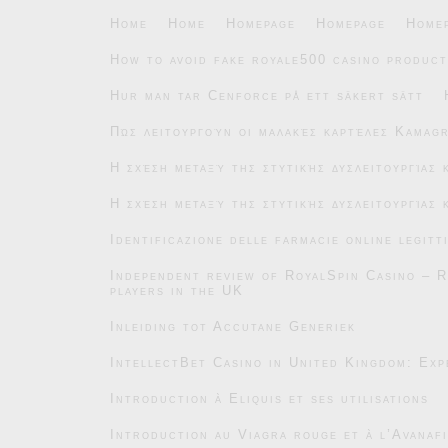
Home
Home
Homepage
Homepage
Home
How to avoid fake royale500 casino product
Hur man tar Cenforce på ett säkert sätt
Πώς λειτουργούν οι μαλακές καρτέλες Kamag
Η σχέση μεταξύ της στυτικής δυσλειτουργίας
Η σχέση μεταξύ της στυτικής δυσλειτουργίας
Identificazione delle farmacie online legitt
Independent review of RoyalSpin Casino – R
players in the UK
Inleiding tot Accutane Generiek
IntellectBet Casino in United Kingdom: Exp
Introduction à Eliquis et ses utilisations
Introduction au Viagra rouge et à l’Avanafi