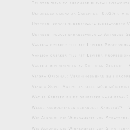
Trusted ways to purchase playfallsviewonta
Usporedba cijena za Careprost 0.03% u mre
Ustrezni pogoji shranjevanja inhalatorjev 
Ustrezni pogoji shranjevanja za Antabuse G
Vanliga orsaker till att Levitra Profession
Vanliga orsaker till att Levitra Profession
Vanlige bivirkninger av Diflucan Generic
Viagra Original: Verkningsmekanism i kropp
Viagra Super Active ja selle mõju mõistmin
Wat is Xarelto en de generieke naam ervan?
Welke aandoeningen behandelt Xarelto??
Wie Alkohol die Wirksamkeit von Strattera-
Wie Alkohol die Wirksamkeit von Strattera-