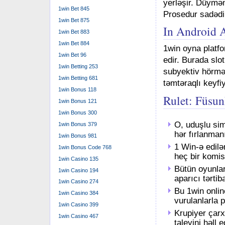
yerləşir. Düymən
1win Bet 845
Prosedur sadədir
1win Bet 875
In Android A
1win Bet 883
1win Bet 884
1win oyna platf
1win Bet 96
edir. Burada slo
1win Betting 253
subyektiv hörmət
1win Betting 681
təmtəraqlı keyfiy
1win Bonus 118
Rulet: Füsun
1win Bonus 121
1win Bonus 300
O, uduşlu simv
1win Bonus 379
hər fırlanman
1win Bonus 981
1 Win-ə edilə
1win Bonus Code 768
heç bir komis
1win Casino 135
Bütün oyunlar
1win Casino 194
aparıcı tərtib
1win Casino 274
Bu 1win onlin
1win Casino 384
vurulanlarla p
1win Casino 399
Krupiyer çar
1win Casino 467
taleyini həll e