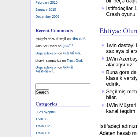
bir neçə dəqiq
February 2010
İstifadəçilər 
January 2010
Crash oyunu v
December 2009
Ehtiyac Olun
Recent Comments
આશુતોષ એન. મીસ્ત્રી
on
ગીતા ધ્વનિ.
1win dəstəyi 
Jain SM Doshi
on
ફાધર્સ ડે.
saxlaya bilərs
Gujaratilexicon
on
મારો પરિચય.
1Win Azerbay
bhavin rampariya
on
Trust God.
alacaqsınız!
Gujaratilexicon
on
પ્રેમની
Buna görə də,
અતિશયોક્તી.
klassik vers
edirik.
Search
for:
Seçilmiş meto
bilər.
Categories
1Win Müştəri
kanal təqdim 
! Без рубрики
1 Vin 83
İstifadəçi adınız
1 Win 112
Adətən hesab me
1 Win 160