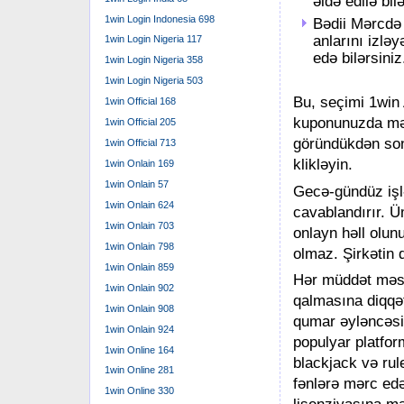
əldə edilə bil
1win Login Indonesia 698
Bədii Mərcdə
anlarını izlə
1win Login Nigeria 117
edə bilərsiniz
1win Login Nigeria 358
1win Login Nigeria 503
Bu, seçimi 1win
1win Official 168
kuponunuzda mər
1win Official 205
göründükdən son
1win Official 713
klikləyin.
1win Onlain 169
1win Onlain 57
Gecə-gündüz işlə
1win Onlain 624
cavablandırır. 
1win Onlain 703
onlayn həll olun
1win Onlain 798
olmaz. Şirkətin 
1win Onlain 859
Hər müddət məsu
1win Onlain 902
qalmasına diqqə
1win Onlain 908
qumar əyləncəsi,
1win Onlain 924
populyar platform
1win Online 164
blackjack və rul
1win Online 281
fənlərə mərc edə
1win Online 330
lisenziyasına mal