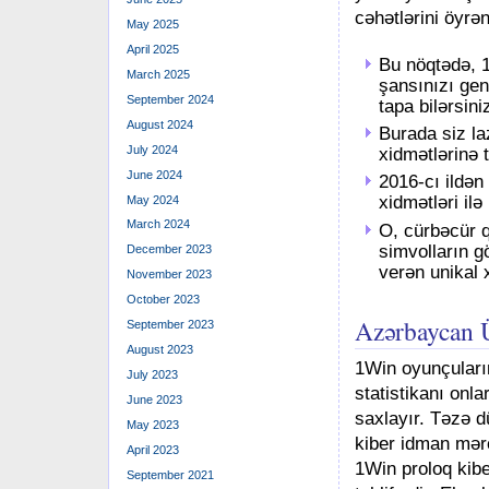
cəhətlərini öyrə
May 2025
April 2025
Bu nöqtədə, 
March 2025
şansınızı ge
September 2024
tapa bilərsini
August 2024
Burаdа siz lа
July 2024
xidmətlərinə 
June 2024
2016-cı ildən 
xidmətləri ilə
May 2024
March 2024
O, cürbəcür q
simvolların 
December 2023
verən unikal 
November 2023
October 2023
Azərbaycan Ü
September 2023
August 2023
1Win oyunçuların
July 2023
statistikanı onl
June 2023
saxlayır. Təzə d
May 2023
kiber idman mər
April 2023
1Win proloq kibe
September 2021