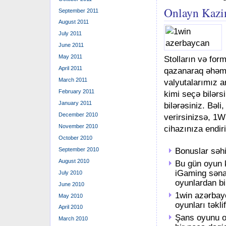
Onlayn Kazi
September 2011
August 2011
July 2011
June 2011
May 2011
Stolların və for
April 2011
qazanaraq əhəmiy
March 2011
valyutalarımız 
February 2011
kimi seçə bilərsi
January 2011
bilərəsiniz. Bəl
December 2010
verirsinizsə, 1W
November 2010
cihazınıza endiri
October 2010
Bonuslar səhi
September 2010
August 2010
Bu gün oyun k
iGaming səna
July 2010
oyunlardan bir
June 2010
1win azərbay
May 2010
oyunları təklif
April 2010
Şans oyunu ol
March 2010