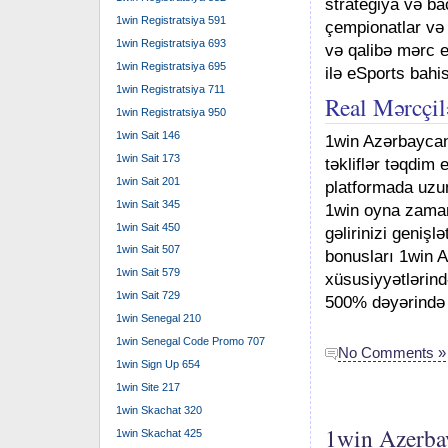
strategiya və b
1win Registratsiya 591
çempionatlar və t
1win Registratsiya 693
və qalibə mərc 
1win Registratsiya 695
ilə eSports bahis
1win Registratsiya 711
Real Mərcçil
1win Registratsiya 950
1win Sait 146
1win Azərbaycan,
1win Sait 173
təkliflər təqdim
1win Sait 201
platformada uzun
1win Sait 345
1win oyna zaman
1win Sait 450
gəlirinizi geniş
1win Sait 507
bonusları 1win A
1win Sait 579
xüsusiyyətlərind
1win Sait 729
500% dəyərində 
1win Senegal 210
1win Senegal Code Promo 707
No Comments »
1win Sign Up 654
1win Site 217
1win Skachat 320
1win Azerba
1win Skachat 425