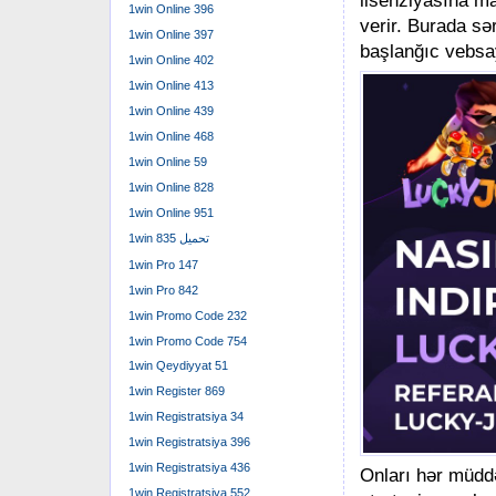
1win Online 396
verir. Burada sə
1win Online 397
başlanğıc vebsay
1win Online 402
1win Online 413
1win Online 439
1win Online 468
1win Online 59
1win Online 828
1win Online 951
1win تحميل 835
1win Pro 147
1win Pro 842
1win Promo Code 232
1win Promo Code 754
1win Qeydiyyat 51
1win Register 869
1win Registratsiya 34
1win Registratsiya 396
1win Registratsiya 436
Onları hər müddə
1win Registratsiya 552