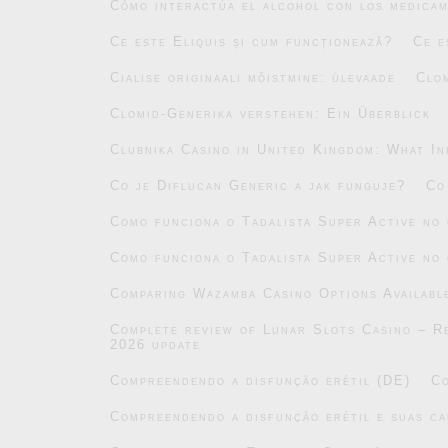
Cómo interactúa el alcohol con los medicam
Ce este Eliquis și cum funcționează?
Ce e
Cialise originaali mõistmine: ülevaade
Clo
Clomid-Generika verstehen: Ein Überblick
Clubnika Casino in United Kingdom: What In
Co je Diflucan Generic a jak funguje?
Co
Como funciona o Tadalista Super Active no
Como funciona o Tadalista Super Active no
Comparing Wazamba Casino Options Availabl
Complete review of Lunar Slots Casino – Re
2026 update
Compreendendo a disfunção erétil (DE)
Co
Compreendendo a disfunção erétil e suas ca