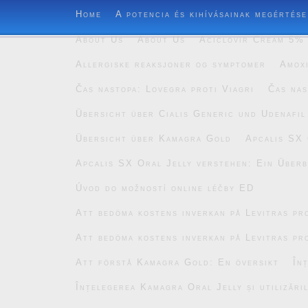
Home
A potencia és kihívásainak megértése
About Us
About Us
Aciclovir Cream 5% 
Allergiske reaksjoner og symptomer
Amoxi
Čas nastopa: Lovegra proti Viagri
Čas nas
Übersicht über Cialis Generic und Udenafil
Übersicht über Kamagra Gold
Apcalis SX 
Apcalis SX Oral Jelly verstehen: Ein Überb
Úvod do možností online léčby ED
Att bedöma kostens inverkan på Levitras pro
Att bedöma kostens inverkan på Levitras pro
Att förstå Kamagra Gold: En översikt
În
Înțelegerea Kamagra Oral Jelly și utilizăril