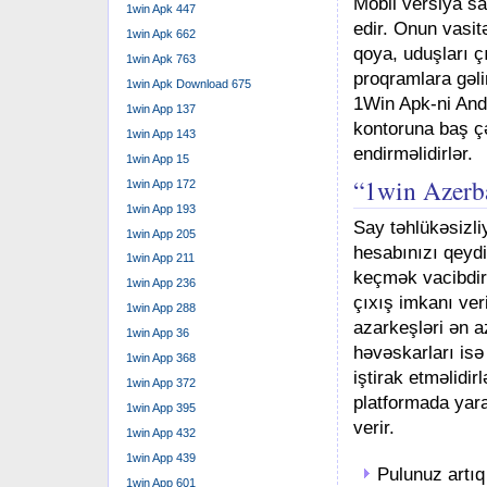
Mobil versiya say
1win Apk 447
edir. Onun vasi
1win Apk 662
qoya, uduşları ç
1win Apk 763
proqramlara gəl
1win Apk Download 675
1Win Apk-ni And
1win App 137
kontoruna baş çə
1win App 143
endirməlidirlər.
1win App 15
“1win Azerb
1win App 172
1win App 193
Say təhlükəsizliy
1win App 205
hesabınızı qeyd
1win App 211
keçmək vacibdir
1win App 236
çıxış imkanı ver
1win App 288
azarkeşləri ən a
1win App 36
həvəskarları isə
1win App 368
iştirak etməlidi
1win App 372
platformada yara
1win App 395
verir.
1win App 432
1win App 439
Pulunuz artı
1win App 601