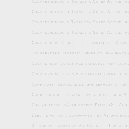
Compreendendo o Tadalista Super Active: um
Compreendendo o Tadalista Super Active: um
Compreendendo o Tadalista Super Active: um
Compreendendo o Tadalista Super Active: um
Comprendere Clomid: usi e vantaggi
Compr
Comprendere Propecia Generico: una panor
Comprensión de los medicamentos para la di
Comprensión de los medicamentos para la di
Condições adequadas de armazenamento par
Conditions de stockage appropriées pour P
Cum ar trebui să iau corect Eliquis?
Cum 
Début d’action : comparaison du Viagra roug
Detaljerad analys av MadCasino – Review b