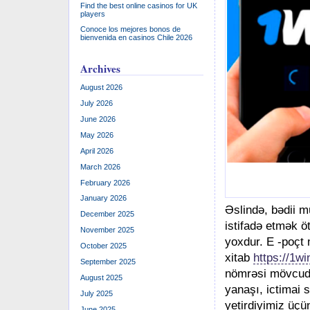
Find the best online casinos for UK
players
Conoce los mejores bonos de
bienvenida en casinos Chile 2026
Archives
August 2026
July 2026
June 2026
May 2026
April 2026
March 2026
February 2026
January 2026
Əslində, bədii m
December 2025
istifadə etmək ö
November 2025
yoxdur. E -poçt 
October 2025
xitab
https://1w
September 2025
nömrəsi mövcudd
August 2025
yanaşı, ictimai 
July 2025
yetirdiyimiz üç
June 2025