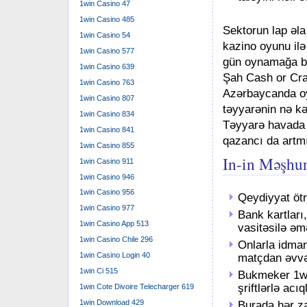
1win Casino 47
1win Casino 485
Sektorun lap əla
1win Casino 54
kazino oyunu il
1win Casino 577
gün oynamağa ba
1win Casino 639
Şah Cash or Cras
1win Casino 763
Azərbaycanda oy
1win Casino 807
təyyarənin nə k
1win Casino 834
Təyyarə havada 
1win Casino 841
qazancı da artmı
1win Casino 855
In-in Məşhur
1win Casino 911
1win Casino 946
1win Casino 956
Qeydiyyat ötr
1win Casino 977
Bank kartları
1win Casino App 513
vasitəsilə əm
1win Casino Chile 296
Onlarla idman
1win Casino Login 40
matçdan əvvəl
1win Ci 515
Bukmeker 1win
şriftlərlə acı
1win Cote Divoire Telecharger 619
1win Download 429
Burada hər za