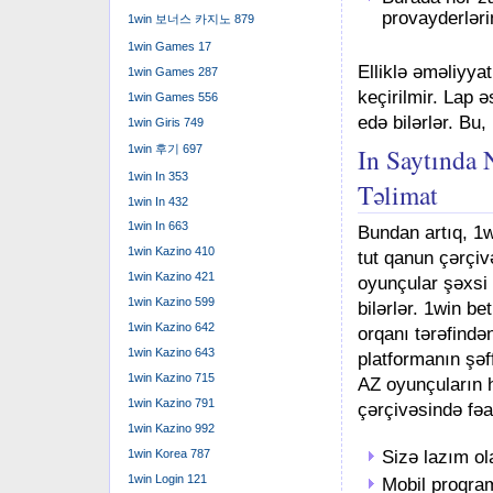
provayderləri
1win 보너스 카지노 879
1win Games 17
Elliklə əməliyya
1win Games 287
keçirilmir. Lap 
1win Games 556
edə bilərlər. Bu
1win Giris 749
1win 후기 697
In Saytında
1win In 353
Təlimat
1win In 432
1win In 663
Bundan artıq, 1wi
1win Kazino 410
tut qanun çərçiv
1win Kazino 421
oyunçular şəxsi 
1win Kazino 599
bilərlər. 1win b
1win Kazino 642
orqanı tərəfində
1win Kazino 643
platformanın şəff
1win Kazino 715
AZ oyunçuların h
1win Kazino 791
çərçivəsində fəal
1win Kazino 992
1win Korea 787
Sizə lazım ol
1win Login 121
Mobil proqram