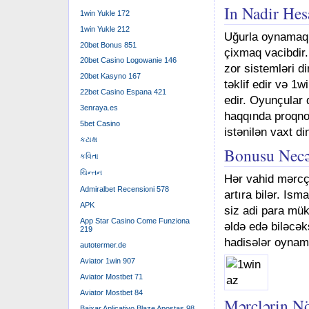
In Nadir Hes
1win Yukle 172
1win Yukle 212
Uğurla oynamaq 
20bet Bonus 851
çixmaq vacibdir
20bet Casino Logowanie 146
zor sistemləri d
20bet Kasyno 167
təklif edir və 1
22bet Casino Espana 421
edir. Oyunçular q
3enraya.es
haqqında proqnozl
5bet Casino
istənilən vaxt di
કટાક્ષ
Bonusu Necə
કવિતા
ચિન્તન
Hər vahid mərcç
Admiralbet Recensioni 578
artıra bilər. Is
APK
siz adi para mü
App Star Casino Come Funziona
əldə edə biləcək
219
hadisələr oynama
autotermer.de
Aviator 1win 907
Aviator Mostbet 71
Aviator Mostbet 84
Mərclərin Nö
Baixar Aplicativo Blaze Apostas 98