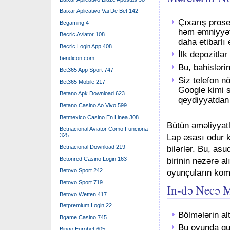
Baixar Aplicativo Vai De Bet 142
Çıxarış prose
Bcgaming 4
həm əmniyyət 
Becric Aviator 108
daha etibarlı 
Becric Login App 408
İlk depozitlə
bendicon.com
Bu, bahisləri
Bet365 App Sport 747
Siz telefon n
Bet365 Mobile 217
Google kimi s
Betano Apk Download 623
qeydiyyatdan 
Betano Casino Ao Vivo 599
Betmexico Casino En Linea 308
Bütün əməliyyatl
Betnacional Aviator Como Funciona
325
Lap əsası odur k
Betnacional Download 219
bilərlər. Bu, as
Betonred Casino Login 163
birinin nəzərə a
Betovo Sport 242
oyunçuların ko
Betovo Sport 719
In-də Necə 
Betovo Wetten 417
Betpremium Login 22
Bölmələrin alt
Bgame Casino 745
Bu oyunda qu
Bingo Eurobet 605