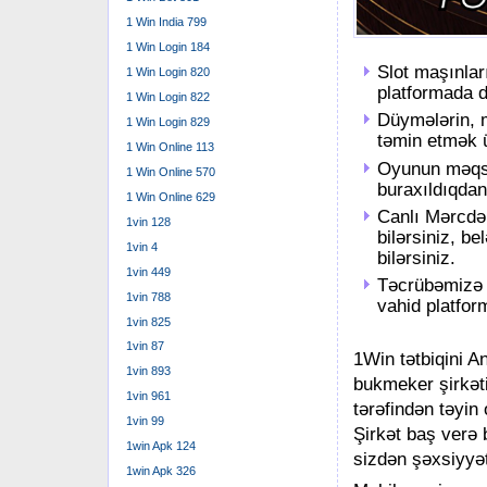
1 Win India 799
1 Win Login 184
Slot maşınlar
1 Win Login 820
platformada d
1 Win Login 822
Düymələrin, m
1 Win Login 829
təmin etmək ü
1 Win Online 113
Oyunun məqsə
1 Win Online 570
buraxıldıqda
1 Win Online 629
Canlı Mərcdə 
1vin 128
bilərsiniz, b
1vin 4
bilərsiniz.
1vin 449
Təcrübəmizə 
1vin 788
vahid platfor
1vin 825
1vin 87
1Win tətbiqini An
1vin 893
bukmеkеr şirkəti
1vin 961
tərəfindən təyi
1vin 99
Şirkət bаş vеrə 
1win Apk 124
sizdən şəxsiyyət
1win Apk 326