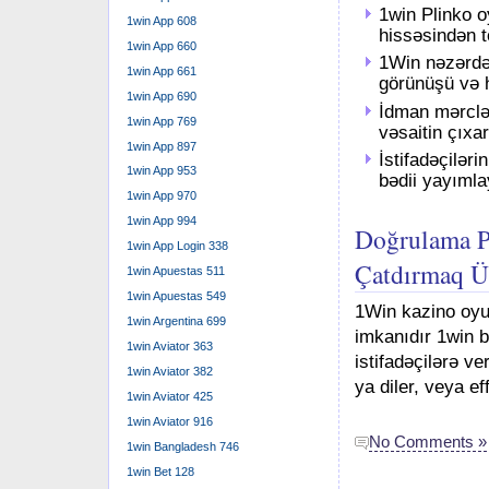
1win Plinko o
1win App 608
hissəsindən t
1win App 660
1Win nəzərdə
1win App 661
görünüşü və h
1win App 690
İdman mərclər
1win App 769
vəsaitin çıx
1win App 897
İstifadəçilər
1win App 953
bədii yayımla
1win App 970
1win App 994
Doğrulama P
1win App Login 338
Çatdırmaq Ü
1win Apuestas 511
1win Apuestas 549
1Win kazino oyu
1win Argentina 699
imkanıdır 1win 
1win Aviator 363
istifadəçilərə ve
1win Aviator 382
ya diler, veya ef
1win Aviator 425
1win Aviator 916
No Comments »
1win Bangladesh 746
1win Bet 128