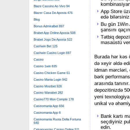
kombinasiyan
Blaze Cassino Ao Vivo 94
App Store üzə
Blazer Casa De Aposta 476
edə bilərsiniz
Blog
Bu gün 1Win 
Bonus Admiralbet 897
şansını qaçı
Brabet App Online Aposta 508
Tətbiq depozi
Brabet Jogo De Aposta 522
masaüstü vers
Cashwin Bet 125
Cashwin Casino Login 697
Burada hər kəs 
Casino
də xeyir əldə edi
Casino 1win 835
idman mərcləri,
Casino Chicken Game 61
bərk performansı
Casino Mania Login 942
arasında tanınır.
Casino Mostbet 926
depozitinizdə 50
Casino Wanabet 282
yeni texnologiya
Casino770 Mon Compte 178
unikal və əhəmiy
Casinomania App 656
Casinomania App 8
Bank kartı mə
Casinomania Ruota Della Fortuna
seçdiyiniz pu
640
edin.
Celuapuestas Casino Online 511