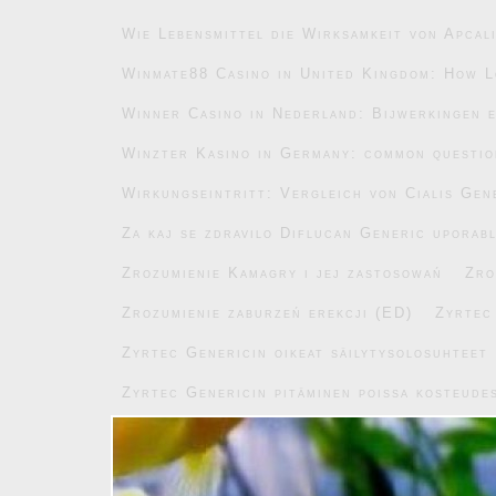
Wie Lebensmittel die Wirksamkeit von Apcal
Winmate88 Casino in United Kingdom: How L
Winner Casino in Nederland: Bijwerkingen e
Winzter Kasino in Germany: common questi
Wirkungseintritt: Vergleich von Cialis Gen
Za kaj se zdravilo Diflucan Generic uporab
Zrozumienie Kamagry i jej zastosowań
Zro
Zrozumienie zaburzeń erekcji (ED)
Zyrtec
Zyrtec Genericin oikeat säilytysolosuhteet
Zyrtec Genericin pitäminen poissa kosteude