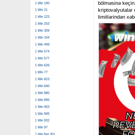
bölməsinə keçin.
1 Win 180
kriptovalyutalar
1 Win 21
limitlərindən xəb
1 Win 223
1 Win 253
1 Win 309
1 Win 334
1 Win 499
1 Win 574
1 Win 577
1 Win 626
1 Win 77
1 Win 823
1 Win 840
1 Win 880
1 Win 895
1 Win 903
1 Win 905
1 Win 932
1 Win 97
1 Win Bet 301