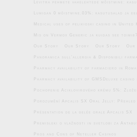
Levitra pehmete vahelehtede mõistmine: kasu
Lumigan 0 mõistmine.03%: kasutusalad ja ee
Medical uses of pelikioski casino in United
Mis on Vermox Generic ja kuidas see toimib
Our Story
Our Story
Our Story
Our
Panoramica sull’allergia & Disponibili farm
Pharmacy availability of farmaciero in Roma
Pharmacy availability of GMSDeluxe casino 
Pochopenie Aciklovirového krému 5%: Zlože
Porozumění Apcalis SX Oral Jelly: Přehled
Présentation de la gelée orale Apcalis SX
Premisleki o vlažnosti in svetlobi za Antab
Pros and Cons of Neteller Casinos