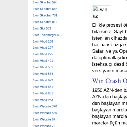
1win Skachat 598
1win Skachat 656
1win Skachat 781
1win Skachat 811
Elliklə prosesi 
1win Slot 503
bilərsiniz. Sayt
1win Telecharger 612
istənilən cihazd
1win Vhod 158
hər hansı özgə 
1win Vhod 227
Safari və ya Ope
1win Vhod 275
də optimallaşdır
1win Vhod 401
istehsalçı dəsti 
1win Vhod 501
versiyanın masaü
1win Vhod 564
Win Crash O
1win Vhod 622
1win Vhod 631
1950 AZN-dən b
1win Vhod 651
AZN-dən başlay
1win Vhod 983
dən başlayan m
1win Website 370
başlayan mərcl
1win Website 566
başlayan mərcl
1win Website 67
mərclər üçün m
1win Website 76