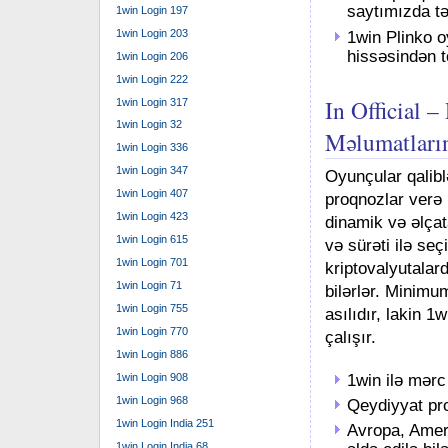
saytımızda tə
1win Login 197
1win Login 203
1win Plinko o
hissəsindən t
1win Login 206
1win Login 222
In Official 
1win Login 317
1win Login 32
Məlumatları
1win Login 336
1win Login 347
Oyunçular qalibl
1win Login 407
proqnozlar verə b
1win Login 423
dinamik və əlçat
1win Login 615
və sürəti ilə seç
1win Login 701
kriptovalyutalar
1win Login 71
bilərlər. Minim
1win Login 755
asılıdır, lakin 1
1win Login 770
çalışır.
1win Login 886
1win Login 908
1win ilə mərc
1win Login 968
Qeydiyyat pr
1win Login India 251
Avropa, Ameri
1win Login India 68