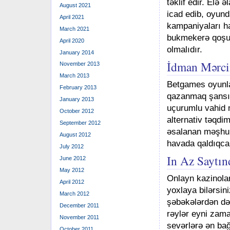
təklif edir. Elə
August 2021
icad edib, oyun
April 2021
kampaniyaları h
March 2021
bukmekerə qoşul
April 2020
olmalıdır.
January 2014
İdman Mərc
November 2013
March 2013
Betgames oyunla
February 2013
qazanmaq şansı v
January 2013
uçurumlu vahid 
October 2012
alternativ təqdi
September 2012
əsalanan məşhur
August 2012
havada qaldıqca
July 2012
In Az Saytı
June 2012
May 2012
Onlayn kazinolar
April 2012
yoxlaya bilərsin
March 2012
şəbəkələrdən də
December 2011
rəylər eyni zama
November 2011
sevərlərə ən bağl
October 2011