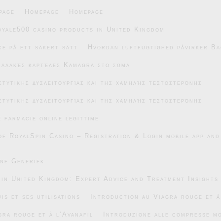
page
Homepage
Homepage
oyale500 casino products in United Kingdom
e på ett säkert sätt
Hvordan luftfugtighed påvirker Ba
μαλακές καρτέλες Kamagra στο σώμα
στυτικής δυσλειτουργίας και της χαμηλής τεστοστερόνης
στυτικής δυσλειτουργίας και της χαμηλής τεστοστερόνης
e farmacie online legittime
of RoyalSpin Casino – Registration & Login mobile app and
ane Generiek
 in United Kingdom: Expert Advice and Treatment Insights
is et ses utilisations
Introduction au Viagra rouge et à
gra rouge et à l’Avanafil
Introduzione alle compresse mo