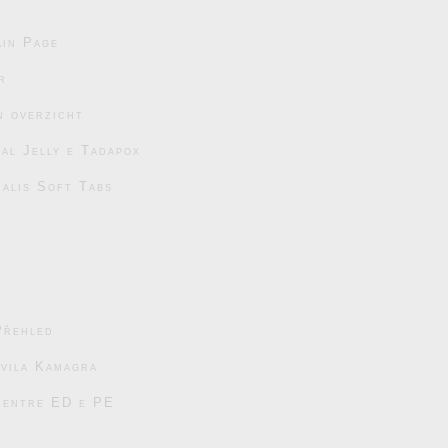
in Page
r
n overzicht
al Jelly e Tadapox
ialis Soft Tabs
Přehled
avila Kamagra
s entre ED e PE