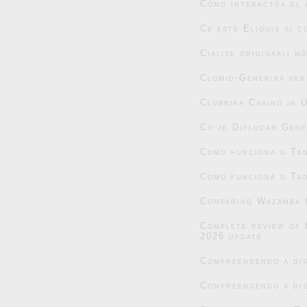
Cómo interactúa el 
Ce este Eliquis și 
Cialise originaali m
Clomid-Generika ver
Clubnika Casino in 
Co je Diflucan Gene
Como funciona o Tad
Como funciona o Tad
Comparing Wazamba C
Complete review of 
2026 update
Compreendendo a dis
Compreendendo a dis