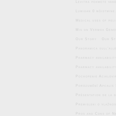
Levitra pehmete vahe
Lumigan 0 mõistmine
Medical uses of pel
Mis on Vermox Gener
Our Story
Our St
Panoramica sull’alle
Pharmacy availabili
Pharmacy availabili
Pochopenie Aciklovi
Porozumění Apcalis 
Présentation de la 
Premisleki o vlažnos
Pros and Cons of N