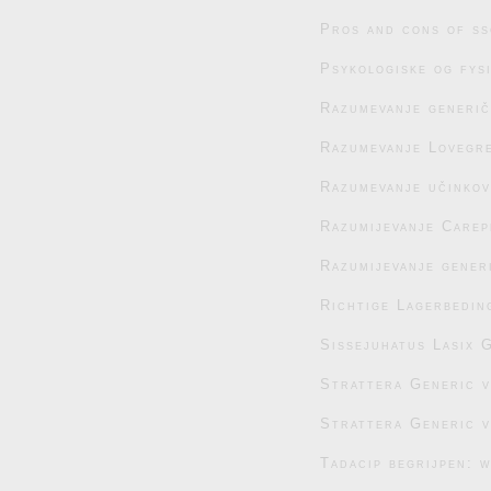
Pros and cons of ss
Psykologiske og fys
Razumevanje generič
Razumevanje Lovegre
Razumevanje učinko
Razumijevanje Carep
Razumijevanje generi
Richtige Lagerbedin
Sissejuhatus Lasix G
Strattera Generic 
Strattera Generic 
Tadacip begrijpen: 