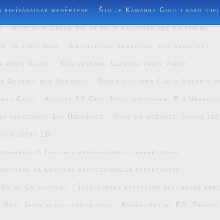
s kihívásainak megértése
Što je Kamagra Gold i kako dje
s
Aciclovir Cream 5% ja selle kasutusalade mõistmine
er og symptomer
Amoxicilline begrijpen: een overzicht
a proti Viagri
Čas nastopa: Lovegra proti Viagri
is Generic und Udenafil
Übersicht über Cialis Generic u
agra Gold
Apcalis SX Oral Jelly verstehen: Ein Überbli
ly verstehen: Ein Überblick
Úvod do možností online lé
line léčby ED
inverkan på Levitras professionella effektivitet
inverkan på Levitras professionella effektivitet
 Gold: En översikt
Înțelegerea efectelor secundare fre
Oral Jelly și utilizările sale
Běžné léky na ED: Přehle