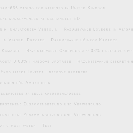
game666 casino for patients in United Kingdom
iske konsekvenser af ubehandlet ED
nih inhalatorjev Ventolin
Razumevanje Lovegre in Viagr
 in Viagre: Pregled
Razumevanje učinkov Kamagre
v Kamagre
Razumijevanje Careprosta 0.03% i njegove upo
rosta 0.03% i njegove upotrebe
Razumijevanje diskretnih
čkog lijeka Levitra i njegove upotrebe
gungen für Amoxicillin
enericisse ja selle kasutusaladesse
verstehen: Zusammensetzung und Verwendung
verstehen: Zusammensetzung und Verwendung
wat u moet weten
Test