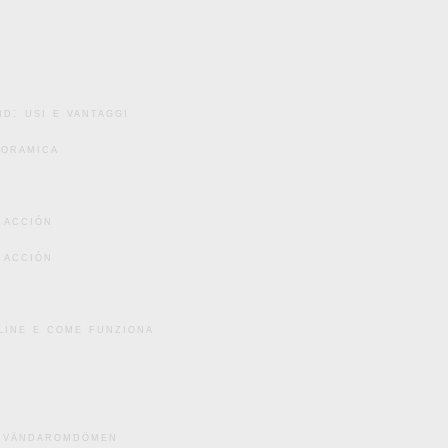
d: usi e vantaggi
noramica
 acción
 acción
line e come funziona
användaromdömen