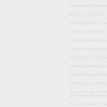
Empfohlene Dosieru
Expert review Palm 
Förstå Cenforce: V
Förstå Levitra Prof
Förstå Viagra Origi
Förstå Viagra Origi
Forstå Diflucan Gen
Forstå Kamagra Oral
Forstå Tadalista Su
Forståelse af erekt
Gratis Spelen Bij M
Crypto-En Esports-
Holland Casino in t