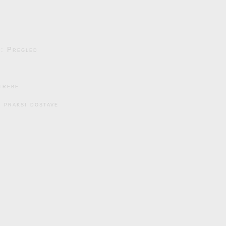
e: Pregled
trebe
 praksi dostave