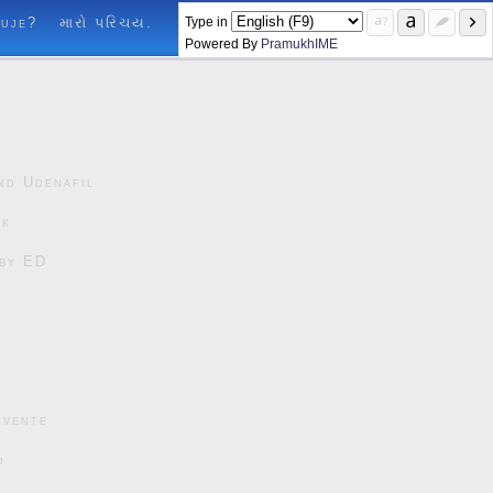
Type in
luje?
મારો પરિચય.
Powered By
PramukhIME
nd Udenafil
ck
čby ED
cvente
d