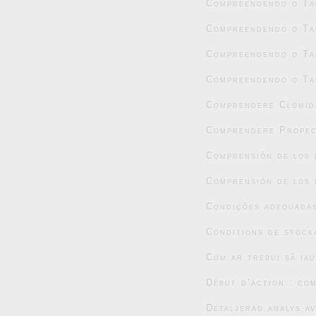
Compreendendo o Tad
Compreendendo o Tad
Compreendendo o Tad
Compreendendo o Tad
Comprendere Clomid:
Comprendere Propec
Comprensión de los 
Comprensión de los 
Condições adequada
Conditions de stock
Cum ar trebui să ia
Début d’action : co
Detaljerad analys a