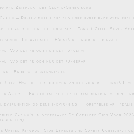
ng und Zeitpunkt des Clomid-Generikums
Casino – Review mobile app and user experience with real 
ad det är och hur det fungerar
Förstå Cialis Super Act
essional: En översikt
Förstå retinoider i hudvård
nal: Vad det är och hur det fungerar
nal: Vad det är och hur det fungerar
eric: Bruk og begrensninger
 Jelly: Hvad det er, og hvordan det virker
Forstå Levi
per Active
Forståelse af erektil dysfunktion og dens in
il dysfunktion og dens indvirkning
Forståelse af Tadalis
obiele Casino’s In Nederland: De Complete Gids Voor 202
Voordelen)
he United Kingdom: Side Effects and Safety Consideration