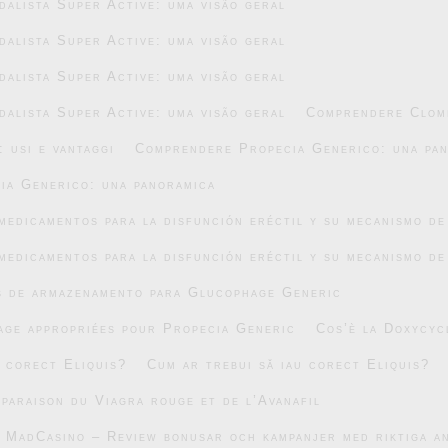
alista Super Active: uma visão geral
alista Super Active: uma visão geral
alista Super Active: uma visão geral
alista Super Active: uma visão geral
Comprendere Clomi
 usi e vantaggi
Comprendere Propecia Generico: una pa
ia Generico: una panoramica
medicamentos para la disfunción eréctil y su mecanismo de
medicamentos para la disfunción eréctil y su mecanismo de
s de armazenamento para Glucophage Generic
age appropriées pour Propecia Generic
Cos’è la Doxycyc
u corect Eliquis?
Cum ar trebui să iau corect Eliquis?
mparaison du Viagra rouge et de l’Avanafil
v MadCasino – Review bonusar och kampanjer med riktiga 