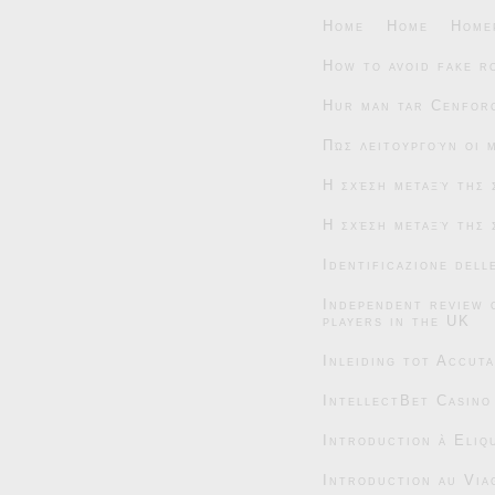
Home
Home
Home
How to avoid fake r
Hur man tar Cenforc
Πώς λειτουργούν οι 
Η σχέση μεταξύ της 
Η σχέση μεταξύ της 
Identificazione dell
Independent review 
players in the UK
Inleiding tot Accut
IntellectBet Casino
Introduction à Eliqu
Introduction au Via