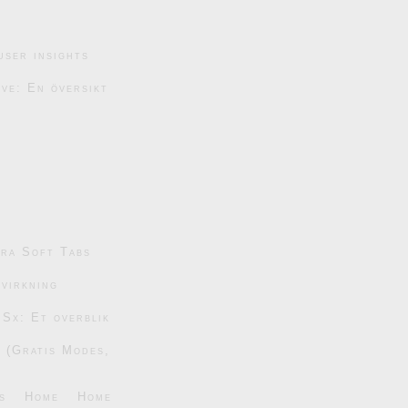
user insights
ive: En översikt
tra Soft Tabs
dvirkning
 Sx: Et overblik
6 (Gratis Modes,
s
Home
Home