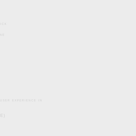
ick
ine
user experience in
DE)