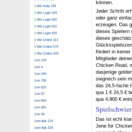
können.
1 Win India 799
Jeder Schritt er
1 Win Login 184
oder ganz einfac
1 Win Login 820
erzeugen. Das g
1 Win Login 822
dieses Spielern 
1 Win Login 829
dieses geschätz
1 Win Online 113
Glücksspielszen
1 Win Online 570
fördert in keine
1 Win Online 629
Mitglieder dein
1vin 128
Chicken Road, mi
1vin 4
dasjenige golden
1vin 449
siegreich sein m
1vin 788
das 24,5-fache I
1vin 825
qua 1 € 24,5 € 
1vin 87
qua 4.900 € ent
1vin 893
Spielschwier
1vin 961
1vin 99
Das ist echt klar
1win Apk 124
Jene für Chicken
1win Apk 326