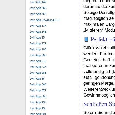
siegreich über 
1win Apk 447
daran zu denken
1win Apk 662
Selbige Den all
1win Apk 763
mag, folglich se
1win Apk Download 675
maximalen Barg
1win App 137
„Mittleren“ Modu
1win App 143
Perfekt F
1win App 15
1win App 172
Glücksspiel sol
1win App 193
werden. Für Ino
1win App 205
Gemeinschaft üb
1win App 211
maskieren in ke
1win App 236
vollständig uff 
1win App 288
zufällige Ziehun
1win App 36
geringen Marge, 
1win App 368
Weiterentwicklun
1win App 372
Gewinnmoeglichk
1win App 395
Schließen S
1win App 432
1win App 439
Sofern Sie in di
1win App 601