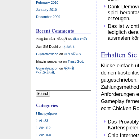
February 2010
Dank Demover
January 2010
spiel herant
December 2009
erzeugen.
Das ist wicht
Recent Comments
lediglich der
ausmalen kön
આશુતોષ એન. મીસ્ત્રી
on
ગીતા ધ્વનિ.
Jain SM Doshi
on
ફાધર્સ ડે.
Erhalten Sie
Gujaratilexicon
on
મારો પરિચય.
bhavin rampariya
on
Trust God.
Klicke einfach u
Gujaratilexicon
on
પ્રેમની
deinen kostenlo
અતિશયોક્તી.
gutgeschrieben,
Zahlungsmethode
Search
for:
Anforderungen er
Gameplay ferne
Categories
echt Chicken Ro
! Без рубрики
Das Provably
1 Vin 83
Kartenspieler
1 Win 112
Chip Internet
1 Win 160