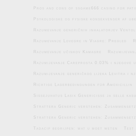
Pros and cons of ssgame666 casino for pati
Psykologiske og fysiske konsekvenser af ub
Razumevanje generičnih inhalatorjev Ventol
Razumevanje Lovegre in Viagre: Pregled
R
Razumevanje učinkov Kamagre
Razumijevan
Razumijevanje Careprosta 0.03% i njegove 
Razumijevanje generičkog lijeka Levitra i n
Richtige Lagerbedingungen für Amoxicillin
Sissejuhatus Lasix Genericisse ja selle kas
Strattera Generic verstehen: Zusammenset
Strattera Generic verstehen: Zusammenset
Tadacip begrijpen: wat u moet weten
Test