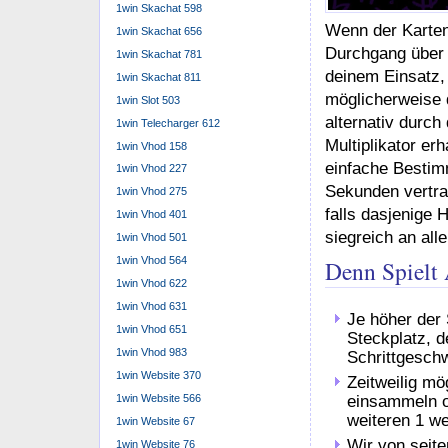
verbrennen!
1win Skachat 598
1win Skachat 656
Dies ist die Met
1win Skachat 781
Möglichkeit gibt
1win Skachat 811
heisst, dass Sel
1win Slot 503
können Selbige 
1win Telecharger 612
empfohlen wiewo
1win Vhod 158
Easy-Modus vern
1win Vhod 227
Chicken Road bei
1win Vhod 275
Barmittel im Geb
1win Vhod 401
können chip Schn
1win Vhod 501
einfach den Bet
1win Vhod 564
Road Casino-Spi
1win Vhod 622
Jene herauf „Spi
1win Vhod 631
über.
1win Vhod 651
Regeln Kauf
1win Vhod 983
1win Website 370
1win Website 566
Unsereins ma
1win Website 67
Glücksspiel i
Lizenz Algori
1win Website 76