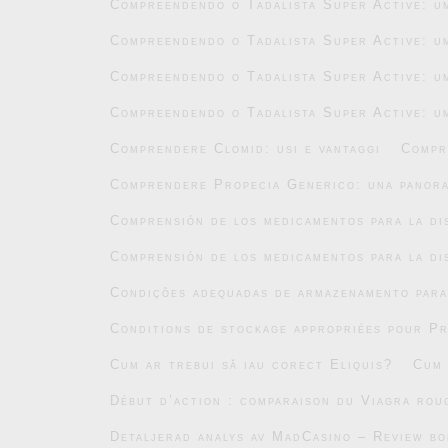
Compreendendo o Tadalista Super Active: um
Compreendendo o Tadalista Super Active: um
Compreendendo o Tadalista Super Active: um
Compreendendo o Tadalista Super Active: um
Comprendere Clomid: usi e vantaggi
Compr
Comprendere Propecia Generico: una panor
Comprensión de los medicamentos para la di
Comprensión de los medicamentos para la di
Condições adequadas de armazenamento par
Conditions de stockage appropriées pour P
Cum ar trebui să iau corect Eliquis?
Cum 
Début d’action : comparaison du Viagra roug
Detaljerad analys av MadCasino – Review b