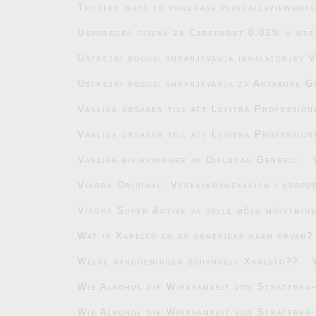
Trusted ways to purchase playfallsviewonta
Usporedba cijena za Careprost 0.03% u mre
Ustrezni pogoji shranjevanja inhalatorjev 
Ustrezni pogoji shranjevanja za Antabuse G
Vanliga orsaker till att Levitra Profession
Vanliga orsaker till att Levitra Profession
Vanlige bivirkninger av Diflucan Generic
Viagra Original: Verkningsmekanism i kropp
Viagra Super Active ja selle mõju mõistmin
Wat is Xarelto en de generieke naam ervan?
Welke aandoeningen behandelt Xarelto??
Wie Alkohol die Wirksamkeit von Strattera-
Wie Alkohol die Wirksamkeit von Strattera-