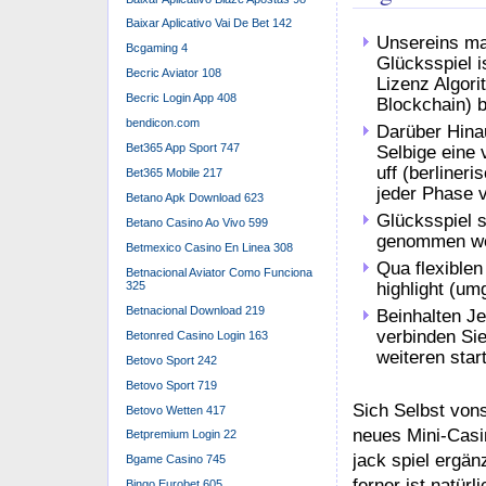
muss der Anwend
Baixar Aplicativo Vai De Bet 142
Bcgaming 4
Becric Aviator 108
Becric Login App 408
bendicon.com
Bet365 App Sport 747
Bet365 Mobile 217
Betano Apk Download 623
Betano Casino Ao Vivo 599
Betmexico Casino En Linea 308
Betnacional Aviator Como Funciona
325
Betnacional Download 219
Betonred Casino Login 163
Betovo Sport 242
Chicken Road ha
Betovo Sport 719
Branchendurchsch
Betovo Wetten 417
Schwierigkeitsg
Betpremium Login 22
aber darüber hin
Bgame Casino 745
Bingo Eurobet 605