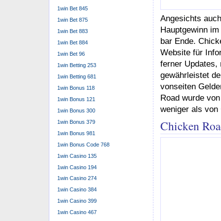
1win Bet 845
1win Bet 875
1win Bet 883
1win Bet 884
1win Bet 96
1win Betting 253
1win Betting 681
1win Bonus 118
1win Bonus 121
1win Bonus 300
1win Bonus 379
1win Bonus 981
1win Bonus Code 768
1win Casino 135
1win Casino 194
1win Casino 274
Dies Provably F
1win Casino 384
Ergebnisse jede
1win Casino 399
wenn das Spiel s
1win Casino 467
und dir ein sorg