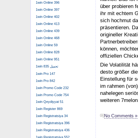
1win Online 396
1win Online 397
1win Online 402
1win Online 413
1win Online 439
1win Online 468
1win Online 59
1win Online 828
1win Online 951
1win تحميل 835
1win Pro 147
1win Pro 842
1win Promo Code 232
1win Promo Code 754
1win Qeydiyyat 51
1win Register 869
1win Registratsiya 34
Wenn der Karten
1win Registratsiya 396
Durchgang über 
1win Registratsiya 436
deinem Einsatz, 
1win Registratsiya 552