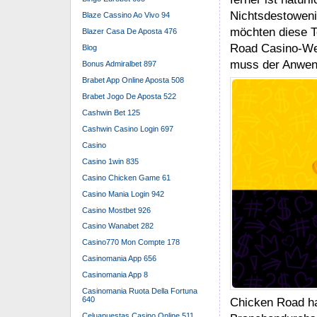
Unterschied
Blaze Cassino Ao Vivo 94
Version Des 
Blazer Casa De Aposta 476
Das ist natürlic
Blog
weiteren alleini
Bonus Admiralbet 897
leisten können 
Brabet App Online Aposta 508
niemals als Lös
Brabet Jogo De Aposta 522
Zusammenhang (
Cashwin Bet 125
über ihre Gewin
Cashwin Casino Login 697
dass Chicken Roa
Casino
seinem Provably 
Casino 1win 835
auf der Blockch
Casino Chicken Game 61
sieht man, um d
Casino Mania Login 942
unterstützen, s
Casino Mostbet 926
Chicken Road au
Casino Wanabet 282
Casino770 Mon Compte 178
Casinomania App 656
Casinomania App 8
Durchqueren
Casinomania Ruota Della Fortuna
640
Huhn Zu We
Celuapuestas Casino Online 511