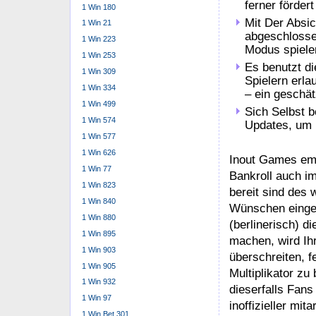
ferner förder
1 Win 180
Mit Der Absic
1 Win 21
abgeschlosse
1 Win 223
Modus spiele
1 Win 253
Es benutzt d
1 Win 309
Spielern erla
1 Win 334
– ein geschät
1 Win 499
Sich Selbst b
1 Win 574
Updates, um I
1 Win 577
1 Win 626
Inout Games emp
1 Win 77
Bankroll auch i
1 Win 823
bereit sind des
1 Win 840
Wünschen eingeri
1 Win 880
(berlinerisch) d
1 Win 895
machen, wird Ih
1 Win 903
überschreiten, f
1 Win 905
Multiplikator z
1 Win 932
dieserfalls Fan
1 Win 97
inoffizieller mi
1 Win Bet 301