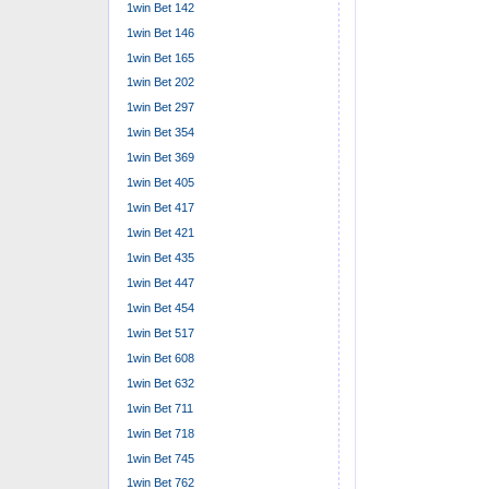
1win Bet 142
1win Bet 146
1win Bet 165
1win Bet 202
1win Bet 297
1win Bet 354
1win Bet 369
1win Bet 405
1win Bet 417
1win Bet 421
Angesichts auch
1win Bet 435
Hauptgewinn im V
1win Bet 447
bar Ende. Chicke
1win Bet 454
Website für Info
1win Bet 517
ferner Updates, 
1win Bet 608
gewährleistet d
1win Bet 632
vonseiten Gelde
1win Bet 711
Road wurde von 
1win Bet 718
weniger als von
1win Bet 745
Chicken Roa
1win Bet 762