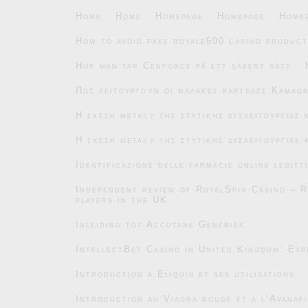
Home
Home
Homepage
Homepage
Home
How to avoid fake royale500 casino product
Hur man tar Cenforce på ett säkert sätt
Πώς λειτουργούν οι μαλακές καρτέλες Kamag
Η σχέση μεταξύ της στυτικής δυσλειτουργίας
Η σχέση μεταξύ της στυτικής δυσλειτουργίας
Identificazione delle farmacie online legitt
Independent review of RoyalSpin Casino – R
players in the UK
Inleiding tot Accutane Generiek
IntellectBet Casino in United Kingdom: Exp
Introduction à Eliquis et ses utilisations
Introduction au Viagra rouge et à l’Avanafi