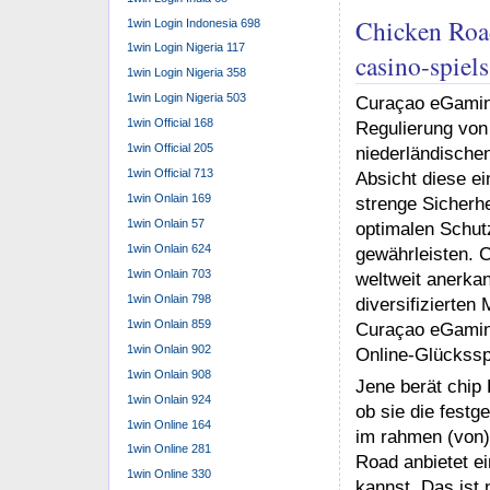
präsentieren. D
1win Login Indonesia 698
origineller Krea
1win Login Nigeria 117
Partnerbetreiber
1win Login Nigeria 358
können, möchten
1win Login Nigeria 503
offiziellen Chic
1win Official 168
Die Volatilität 
1win Official 205
desto größer di
1win Official 713
Einstellung für 
1win Onlain 169
im rahmen (von) 
1win Onlain 57
nahelegen seriö
1win Onlain 624
weiteren 7melons
1win Onlain 703
1win Onlain 798
No Comments »
1win Onlain 859
1win Onlain 902
1win Onlain 908
1win Onlain 924
Aktualisiert
1win Online 164
1win Online 281
1win Online 330