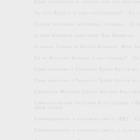
Cómo interactúa el alcohol con los medicam
Ce este Eliquis și cum funcționează?
Ce e
Cialise originaali mõistmine: ülevaade
Clo
Clomid-Generika verstehen: Ein Überblick
Clubnika Casino in United Kingdom: What In
Co je Diflucan Generic a jak funguje?
Co
Como funciona o Tadalista Super Active no
Como funciona o Tadalista Super Active no
Comparing Wazamba Casino Options Availabl
Complete review of Lunar Slots Casino – Re
2026 update
Compreendendo a disfunção erétil (DE)
Co
Compreendendo a disfunção erétil e suas ca