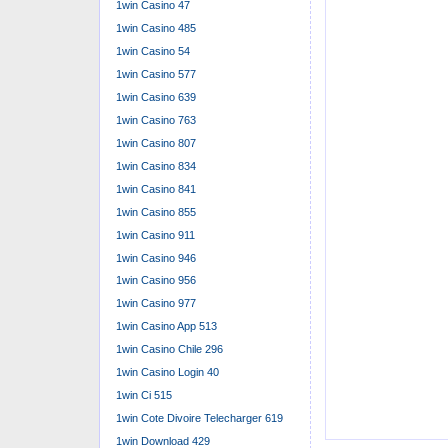
1win Casino 47
Road steht dies
1win Casino 485
Warum Auf D
1win Casino 54
1win Casino 577
Road So?
1win Casino 639
Chicken Road off
1win Casino 763
klassisches Gam
1win Casino 807
flexiblen Einsat
1win Casino 834
highlight (umgan
1win Casino 841
Profis. Dank De
1win Casino 855
herantasten – f
1win Casino 911
Chicken Road-De
1win Casino 946
bar finanzielles
1win Casino 956
Schwierigkeitsst
1win Casino 977
Geld spielst. Da
1win Casino App 513
lediglich derart
1win Casino Chile 296
1win Casino Login 40
terminieren kön
1win Ci 515
Mit seinem h
1win Cote Divoire Telecharger 619
spannenden R
1win Download 429