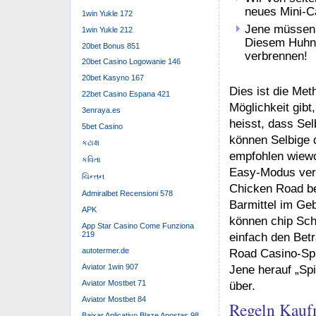
Blockchain) b
1win Yukle 172
Darüber Hina
1win Yukle 212
Selbige eine 
20bet Bonus 851
uff (berliner
20bet Casino Logowanie 146
jeder Phase v
20bet Kasyno 167
Glücksspiel s
22bet Casino Espana 421
genommen we
3enraya.es
Qua flexiblen
5bet Casino
highlight (um
કટાક્ષ
Beinhalten J
કવિતા
verbinden Si
weiteren star
ચિન્તન
Admiralbet Recensioni 578
Sich Selbst vons
APK
neues Mini-Casi
App Star Casino Come Funziona
219
jack spiel ergän
autotermer.de
ferner ist natürl
Aviator 1win 907
Nichtsdestoweni
Aviator Mostbet 71
möchten diese T
Aviator Mostbet 84
Road Casino-Webs
Baixar Aplicativo Blaze Apostas 98