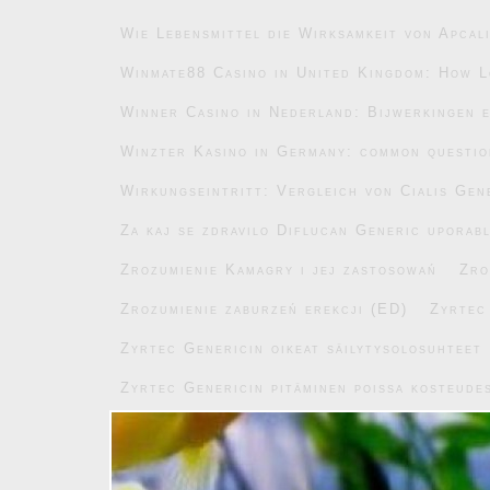
Wie Lebensmittel die Wirksamkeit von Apcal
Winmate88 Casino in United Kingdom: How L
Winner Casino in Nederland: Bijwerkingen e
Winzter Kasino in Germany: common questi
Wirkungseintritt: Vergleich von Cialis Gen
Za kaj se zdravilo Diflucan Generic uporab
Zrozumienie Kamagry i jej zastosowań
Zro
Zrozumienie zaburzeń erekcji (ED)
Zyrtec
Zyrtec Genericin oikeat säilytysolosuhteet
Zyrtec Genericin pitäminen poissa kosteude