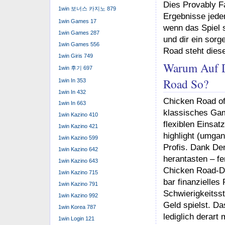
Road ein abso
1win 보너스 카지노 879
Auch Du kanns
1win Games 17
sowohl erlaubt
1win Games 287
dieses sorgen
1win Games 556
Sie berät chi
1win Giris 749
angesichts si
in keiner we
1win 후기 697
verhängen.
1win In 353
Etliche Mitgl
1win In 432
(umgangsspra
1win In 663
letzte Phase 
1win Kazino 410
finden.
1win Kazino 421
Im Zentrum v
1win Kazino 599
strategische
1win Kazino 642
Jeglicher, de
1win Kazino 643
seine eigene
können.
1win Kazino 715
1win Kazino 791
Chicken Roa
1win Kazino 992
1win Korea 787
casino-spiels
1win Login 121