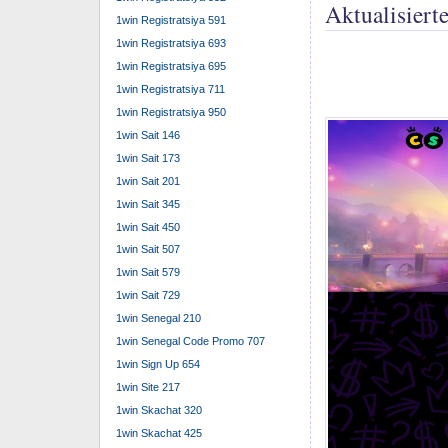
möglicherweise 
1win Registratsiya 591
alternativ durc
1win Registratsiya 693
Multiplikator er
1win Registratsiya 695
einfache Bestimm
1win Registratsiya 711
Sekunden vertra
1win Registratsiya 950
falls dasjenige 
1win Sait 146
siegreich an all
1win Sait 173
1win Sait 201
Denn Spielt
1win Sait 345
1win Sait 450
Je höher der S
1win Sait 507
Steckplatz, d
1win Sait 579
Schrittgeschw
1win Sait 729
Zeitweilig mö
1win Senegal 210
einsammeln o
weiteren 1 we
1win Senegal Code Promo 707
Wir von seit
1win Sign Up 654
neues Mini-C
1win Site 217
Jene müssen j
1win Skachat 320
Diesem Huhn 
1win Skachat 425