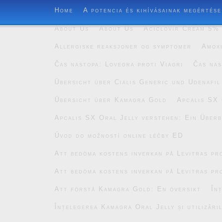
Home
A potencia és kihívásainak megértése
About Us
About Us
Aciclovir Cream 5% 
Allergiske reaksjoner og symptomer
Amoxi
Čas nastopa: Lovegra proti Viagri
Čas nas
Übersicht über Cialis Generic und Udenafil
Übersicht über Kamagra Gold
Apcalis SX 
Apcalis SX Oral Jelly verstehen: Ein Überb
Úvod do možností online léčby ED
Att bedöma kostens inverkan på Levitras pro
Att bedöma kostens inverkan på Levitras pro
Att förstå Kamagra Gold: En översikt
În
Înțelegerea Kamagra Oral Jelly și utilizăril