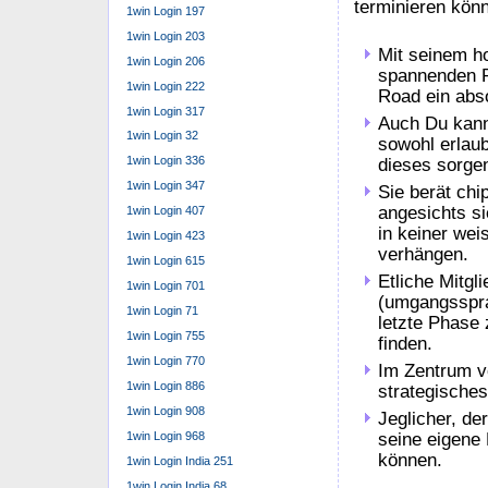
1win Login 197
Curaçao eGaming 
1win Login 203
Regulierung von
1win Login 206
niederländischen
1win Login 222
Absicht diese e
1win Login 317
strenge Sicherhe
1win Login 32
optimalen Schut
1win Login 336
gewährleisten. 
1win Login 347
weltweit anerkan
1win Login 407
diversifizierten
1win Login 423
Curaçao eGaming
1win Login 615
Online-Glückssp
1win Login 701
Jene berät chip 
1win Login 71
ob sie die festg
1win Login 755
im rahmen (von)
1win Login 770
Road anbietet e
1win Login 886
kannst. Das ist 
1win Login 908
über probieren f
1win Login 968
ihr mit echtem 
1win Login India 251
sich hochmut da
1win Login India 68