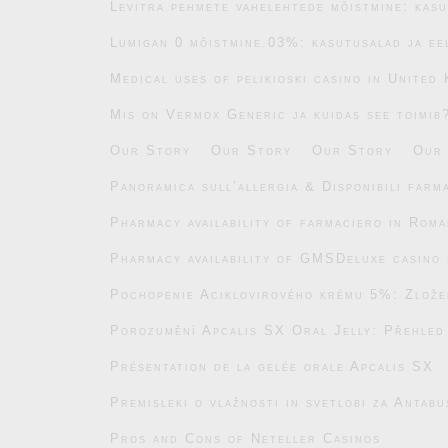
Levitra pehmete vahelehtede mõistmine: kasu
Lumigan 0 mõistmine.03%: kasutusalad ja ee
Medical uses of pelikioski casino in United
Mis on Vermox Generic ja kuidas see toimib
Our Story
Our Story
Our Story
Our
Panoramica sull’allergia & Disponibili farm
Pharmacy availability of farmaciero in Roma
Pharmacy availability of GMSDeluxe casino 
Pochopenie Aciklovirového krému 5%: Zlože
Porozumění Apcalis SX Oral Jelly: Přehled
Présentation de la gelée orale Apcalis SX
Premisleki o vlažnosti in svetlobi za Antab
Pros and Cons of Neteller Casinos