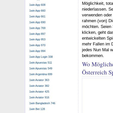
Möglichkeit, tot
1win App 608
niederlassen. Se
1win App 660
verwenden oder 
1win App 661
rahmen (von) Di
1win App 690
möchten. Seien S
1win App 769
klicken, geht d
1win App 897
entwickelten Sp
1win App 953
mehr Fallen im 
1win App 970
jedes Nun Mal w
1win App 994
bekommen.
1win App Login 338
Wo Mögliche
1win Apuestas 511
1win Apuestas 549
Österreich S
1win Argentina 699
1win Aviator 363
1win Aviator 382
1win Aviator 425
1win Aviator 916
1win Bangladesh 746
1win Bet 128