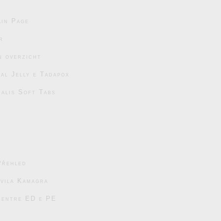
in Page
r
n overzicht
al Jelly e Tadapox
ialis Soft Tabs
Přehled
avila Kamagra
s entre ED e PE