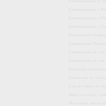
Compreendendo o Tad
Compreendendo o Tad
Compreendendo o Tad
Compreendendo o Tad
Comprendere Clomid:
Comprendere Propec
Comprensión de los 
Comprensión de los 
Condições adequada
Conditions de stock
Cum ar trebui să ia
Début d’action : co
Detaljerad analys a