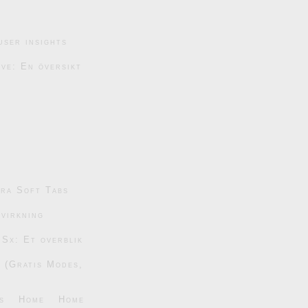
user insights
ive: En översikt
tra Soft Tabs
dvirkning
 Sx: Et overblik
6 (Gratis Modes,
s
Home
Home