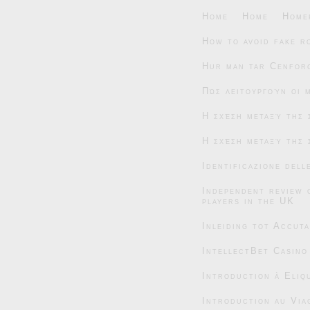
Home
Home
Home
How to avoid fake r
Hur man tar Cenforc
Πώς λειτουργούν οι 
Η σχέση μεταξύ της 
Η σχέση μεταξύ της 
Identificazione dell
Independent review 
players in the UK
Inleiding tot Accut
IntellectBet Casino
Introduction à Eliqu
Introduction au Via