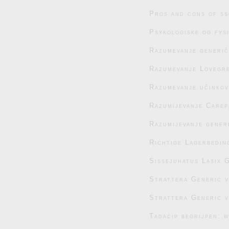
Pros and cons of ss
Psykologiske og fys
Razumevanje generič
Razumevanje Lovegre
Razumevanje učinko
Razumijevanje Carep
Razumijevanje generi
Richtige Lagerbedin
Sissejuhatus Lasix G
Strattera Generic 
Strattera Generic 
Tadacip begrijpen: 