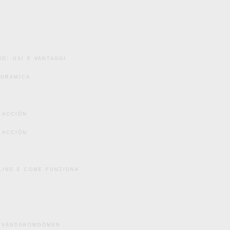
d: usi e vantaggi
noramica
 acción
 acción
line e come funziona
användaromdömen