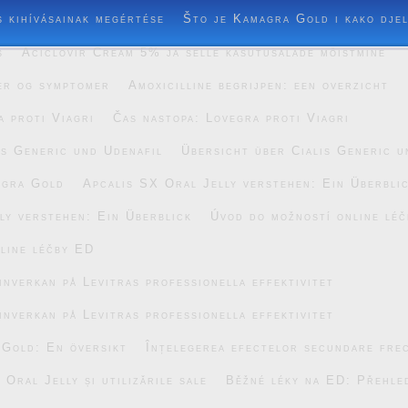
s kihívásainak megértése
Što je Kamagra Gold i kako dje
s
Aciclovir Cream 5% ja selle kasutusalade mõistmine
er og symptomer
Amoxicilline begrijpen: een overzicht
a proti Viagri
Čas nastopa: Lovegra proti Viagri
is Generic und Udenafil
Übersicht über Cialis Generic u
agra Gold
Apcalis SX Oral Jelly verstehen: Ein Überbli
ly verstehen: Ein Überblick
Úvod do možností online lé
line léčby ED
inverkan på Levitras professionella effektivitet
inverkan på Levitras professionella effektivitet
 Gold: En översikt
Înțelegerea efectelor secundare fre
Oral Jelly și utilizările sale
Běžné léky na ED: Přehle