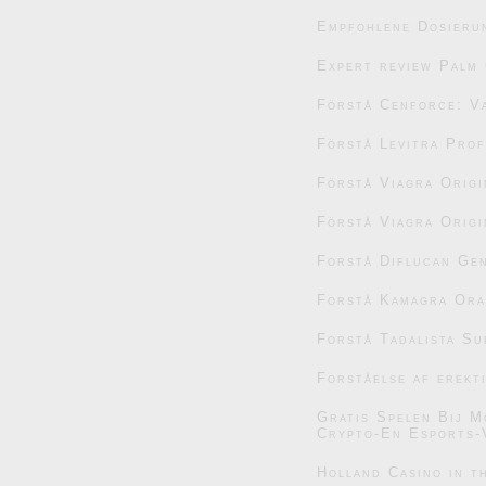
Empfohlene Dosieru
Expert review Palm 
Förstå Cenforce: V
Förstå Levitra Prof
Förstå Viagra Origi
Förstå Viagra Origi
Forstå Diflucan Gen
Forstå Kamagra Oral
Forstå Tadalista Su
Forståelse af erekt
Gratis Spelen Bij M
Crypto-En Esports-
Holland Casino in t