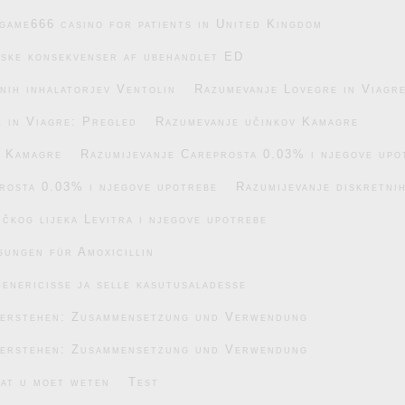
game666 casino for patients in United Kingdom
iske konsekvenser af ubehandlet ED
nih inhalatorjev Ventolin
Razumevanje Lovegre in Viagr
 in Viagre: Pregled
Razumevanje učinkov Kamagre
v Kamagre
Razumijevanje Careprosta 0.03% i njegove upo
rosta 0.03% i njegove upotrebe
Razumijevanje diskretnih
čkog lijeka Levitra i njegove upotrebe
gungen für Amoxicillin
enericisse ja selle kasutusaladesse
verstehen: Zusammensetzung und Verwendung
verstehen: Zusammensetzung und Verwendung
wat u moet weten
Test