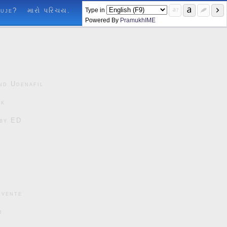
Type in
luje?
મારો પરિચય.
Powered By
PramukhIME
nd Udenafil
ck
čby ED
cvente
d