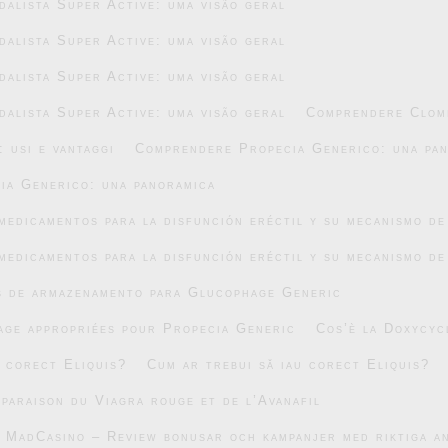
alista Super Active: uma visão geral
alista Super Active: uma visão geral
alista Super Active: uma visão geral
alista Super Active: uma visão geral
Comprendere Clomi
 usi e vantaggi
Comprendere Propecia Generico: una pa
ia Generico: una panoramica
medicamentos para la disfunción eréctil y su mecanismo de
medicamentos para la disfunción eréctil y su mecanismo de
s de armazenamento para Glucophage Generic
age appropriées pour Propecia Generic
Cos’è la Doxycyc
u corect Eliquis?
Cum ar trebui să iau corect Eliquis?
mparaison du Viagra rouge et de l’Avanafil
v MadCasino – Review bonusar och kampanjer med riktiga 