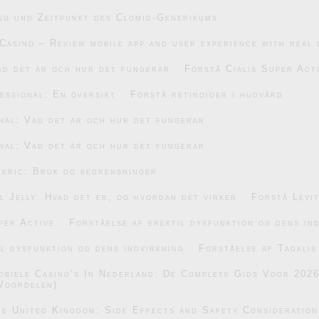
ng und Zeitpunkt des Clomid-Generikums
Casino – Review mobile app and user experience with real 
ad det är och hur det fungerar
Förstå Cialis Super Act
essional: En översikt
Förstå retinoider i hudvård
nal: Vad det är och hur det fungerar
nal: Vad det är och hur det fungerar
eric: Bruk og begrensninger
 Jelly: Hvad det er, og hvordan det virker
Forstå Levi
per Active
Forståelse af erektil dysfunktion og dens in
il dysfunktion og dens indvirkning
Forståelse af Tadalis
obiele Casino’s In Nederland: De Complete Gids Voor 202
Voordelen)
he United Kingdom: Side Effects and Safety Consideration