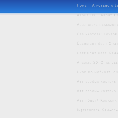
Home
A potencia é
About Us
About U
Allergiske reaksjon
Čas nastopa: Lovegr
Übersicht über Cial
Übersicht über Kam
Apcalis SX Oral Jel
Úvod do možností on
Att bedöma kostens 
Att bedöma kostens 
Att förstå Kamagra
Înțelegerea Kamagra 