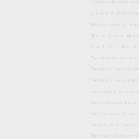
Levitra pehmete vahe
Lumigan 0 mõistmine
Medical uses of pel
Mis on Vermox Gener
Our Story
Our St
Panoramica sull’alle
Pharmacy availabili
Pharmacy availabili
Pochopenie Aciklovi
Porozumění Apcalis 
Présentation de la 
Premisleki o vlažnos
Pros and Cons of N