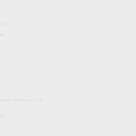
ick
ine
user experience in
DE)