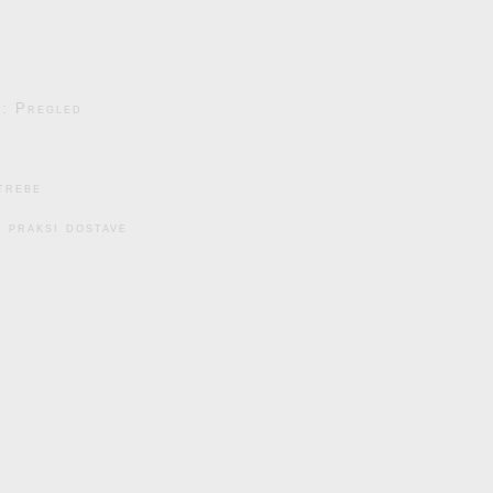
e: Pregled
trebe
 praksi dostave