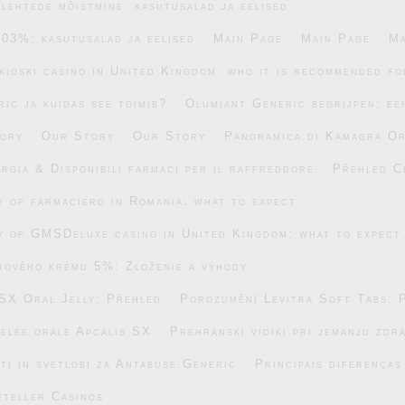
lehtede mõistmine: kasutusalad ja eelised
.03%: kasutusalad ja eelised
Main Page
Main Page
Ma
ikioski casino in United Kingdom: who it is recommended fo
ic ja kuidas see toimib?
Olumiant Generic begrijpen: ee
ory
Our Story
Our Story
Panoramica di Kamagra Or
rgia & Disponibili farmaci per il raffreddore
Přehled C
ty of farmaciero in Romania: what to expect
ty of GMSDeluxe casino in United Kingdom: what to expect
rového krému 5%: Zloženie a výhody
SX Oral Jelly: Přehled
Porozumění Levitra Soft Tabs: 
gelée orale Apcalis SX
Prehranski vidiki pri jemanju zdr
ti in svetlobi za Antabuse Generic
Principais diferença
eteller Casinos