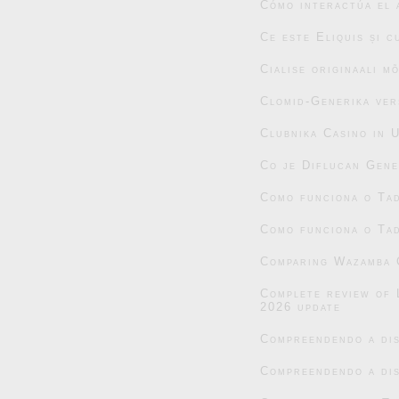
Cómo interactúa el 
Ce este Eliquis și 
Cialise originaali m
Clomid-Generika ver
Clubnika Casino in 
Co je Diflucan Gene
Como funciona o Tad
Como funciona o Tad
Comparing Wazamba C
Complete review of 
2026 update
Compreendendo a dis
Compreendendo a dis