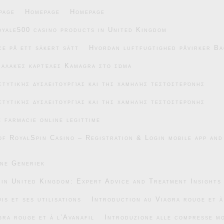
page
Homepage
Homepage
oyale500 casino products in United Kingdom
e på ett säkert sätt
Hvordan luftfugtighed påvirker Ba
μαλακές καρτέλες Kamagra στο σώμα
στυτικής δυσλειτουργίας και της χαμηλής τεστοστερόνης
στυτικής δυσλειτουργίας και της χαμηλής τεστοστερόνης
e farmacie online legittime
of RoyalSpin Casino – Registration & Login mobile app and
ane Generiek
 in United Kingdom: Expert Advice and Treatment Insights
is et ses utilisations
Introduction au Viagra rouge et à
gra rouge et à l’Avanafil
Introduzione alle compresse mo