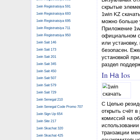
скрытые элемен
1win Registratsiya 591
1win KZ скачат
1win Registratsiya 693
можно больше 
1win Registratsiya 695
Приложение 1wi
1win Registratsiya 711
официальном са
1win Registratsiya 950
или установку,
1win Sait 146
безопасен. Еже
1win Sait 173
установкой при
1win Sait 201
раздел поддерж
1win Sait 345
1win Sait 450
In На Ios
1win Sait 507
1win Sait 579
1win Sait 729
1win Senegal 210
С Целью резид
1win Senegal Code Promo 707
открыть счёт в
1win Sign Up 654
комиссий на об
1win Site 217
использовании
1win Skachat 320
транзакции мен
1win Skachat 425
ознакомительн