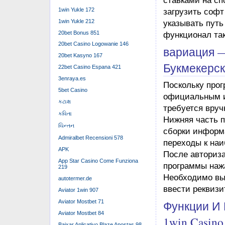
ставками на сп
1win Yukle 172
загрузить софт
1win Yukle 212
указывать путь
20bet Bonus 851
функционал так
20bet Casino Logowanie 146
вариация 
20bet Kasyno 167
Букмекерс
22bet Casino Espana 421
3enraya.es
Поскольку про
5bet Casino
официальным и
કટાક્ષ
требуется вру
કવિતા
Нижняя часть 
ચિન્તન
сборки информа
Admiralbet Recensioni 578
переходы к наи
APK
После авториза
App Star Casino Come Funziona
программы нажа
219
Необходимо вы
autotermer.de
ввести реквизи
Aviator 1win 907
Функции И
Aviator Mostbet 71
Aviator Mostbet 84
1win Casino
Baixar Aplicativo Blaze Apostas 98