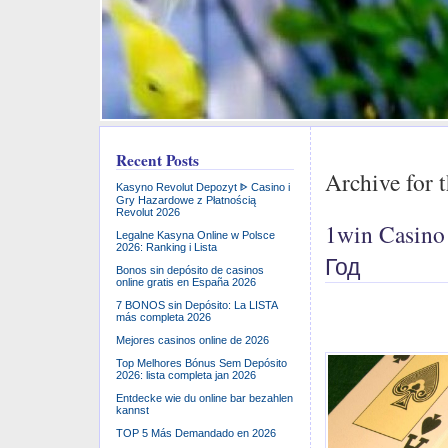
Recent Posts
Archive for 
Kasyno Revolut Depozyt ᐈ Casino i
Gry Hazardowe z Płatnością
Revolut 2026
1win Casin
Legalne Kasyna Online w Polsce
2026: Ranking i Lista
Год
Bonos sin depósito de casinos
online gratis en España 2026
7 BONOS sin Depósito: La LISTA
más completa 2026
Mejores casinos online de 2026
Top Melhores Bónus Sem Depósito
2026: lista completa jan 2026
Entdecke wie du online bar bezahlen
kannst
TOP 5 Más Demandado en 2026