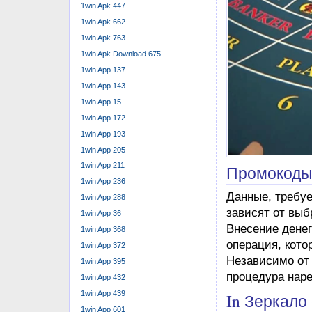
1win Apk 447
1win Apk 662
1win Apk 763
1win Apk Download 675
1win App 137
1win App 143
1win App 15
1win App 172
1win App 193
1win App 205
1win App 211
Промокоды
1win App 236
Данные, требу
1win App 288
зависят от выб
1win App 36
Внесение денег
1win App 368
операция, кото
1win App 372
Независимо от 
1win App 395
процедура наре
1win App 432
1win App 439
In Зеркало
1win App 601