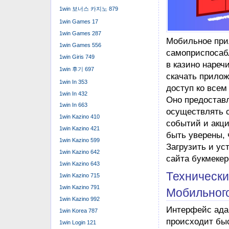
1win 보너스 카지노 879
1win Games 17
1win Games 287
Мобильное при
1win Games 556
самоприспосабл
1win Giris 749
в казино нареч
1win 후기 697
скачать прило
1win In 353
доступ ко все
1win In 432
Оно предостав
1win In 663
осуществлять с
1win Kazino 410
событий и акци
1win Kazino 421
быть уверены, 
1win Kazino 599
Загрузить и ус
1win Kazino 642
сайта букмекер
1win Kazino 643
Технически
1win Kazino 715
Мобильного
1win Kazino 791
1win Kazino 992
Интерфейс адап
1win Korea 787
происходит быс
1win Login 121