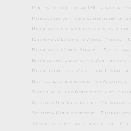
Pros and cons of ssgame666 casino for pati
Psykologiske og fysiske konsekvenser af ub
Razumevanje generičnih inhalatorjev Ventol
Razumevanje Lovegre in Viagre: Pregled
R
Razumevanje učinkov Kamagre
Razumijevan
Razumijevanje Careprosta 0.03% i njegove 
Razumijevanje generičkog lijeka Levitra i n
Richtige Lagerbedingungen für Amoxicillin
Sissejuhatus Lasix Genericisse ja selle kas
Strattera Generic verstehen: Zusammenset
Strattera Generic verstehen: Zusammenset
Tadacip begrijpen: wat u moet weten
Test