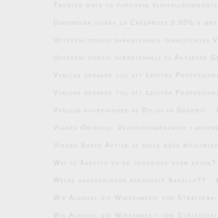
Trusted ways to purchase playfallsviewonta
Usporedba cijena za Careprost 0.03% u mre
Ustrezni pogoji shranjevanja inhalatorjev 
Ustrezni pogoji shranjevanja za Antabuse G
Vanliga orsaker till att Levitra Profession
Vanliga orsaker till att Levitra Profession
Vanlige bivirkninger av Diflucan Generic
Viagra Original: Verkningsmekanism i kropp
Viagra Super Active ja selle mõju mõistmin
Wat is Xarelto en de generieke naam ervan?
Welke aandoeningen behandelt Xarelto??
Wie Alkohol die Wirksamkeit von Strattera-
Wie Alkohol die Wirksamkeit von Strattera-