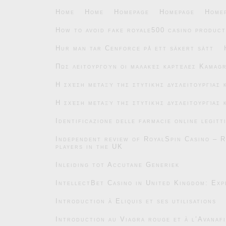
Home
Home
Homepage
Homepage
Home
How to avoid fake royale500 casino product
Hur man tar Cenforce på ett säkert sätt
Πώς λειτουργούν οι μαλακές καρτέλες Kamag
Η σχέση μεταξύ της στυτικής δυσλειτουργίας
Η σχέση μεταξύ της στυτικής δυσλειτουργίας
Identificazione delle farmacie online legitt
Independent review of RoyalSpin Casino – R
players in the UK
Inleiding tot Accutane Generiek
IntellectBet Casino in United Kingdom: Exp
Introduction à Eliquis et ses utilisations
Introduction au Viagra rouge et à l’Avanafi