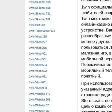
1win Skachat 598
1win официаль
1win Skachat 656
любителей азар
1win Skachat 781
1win местоиме
1win Skachat 811
онлайн-казино 
1win Slot 503
устройстве. Ва
1win Telecharger 612
разнообразные 
1win Vhod 158
многое другое.
1win Vhod 227
пользоваться 
1win Vhod 275
магазина игр, 
1win Vhod 401
мобильной верс
1win Vhod 501
Перекачивание 
1win Vhod 564
мобильный тел
1win Vhod 622
понятный.
1win Vhod 631
1win Vhod 651
При использова
1win Vhod 983
указанный адре
1win Website 370
странице ради 
1win Website 566
Store сеанс поп
1win Website 67
целью компьюте
1win Website 76