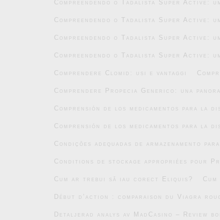
Compreendendo o Tadalista Super Active: um
Compreendendo o Tadalista Super Active: um
Compreendendo o Tadalista Super Active: um
Compreendendo o Tadalista Super Active: um
Comprendere Clomid: usi e vantaggi
Compr
Comprendere Propecia Generico: una panor
Comprensión de los medicamentos para la di
Comprensión de los medicamentos para la di
Condições adequadas de armazenamento par
Conditions de stockage appropriées pour P
Cum ar trebui să iau corect Eliquis?
Cum 
Début d’action : comparaison du Viagra roug
Detaljerad analys av MadCasino – Review b