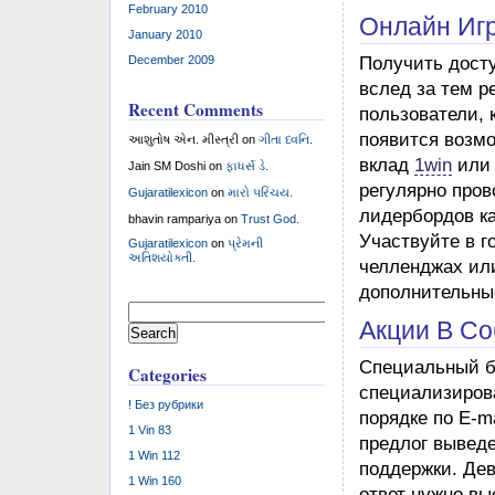
February 2010
Онлайн Игр
January 2010
Получить досту
December 2009
вслед за тем р
Recent Comments
пользователи, 
появится возмо
આશુતોષ એન. મીસ્ત્રી
on
ગીતા ધ્વનિ.
вклад
1win
или 
Jain SM Doshi
on
ફાધર્સ ડે.
регулярно пров
Gujaratilexicon
on
મારો પરિચય.
лидербордов как
bhavin rampariya
on
Trust God.
Участвуйте в г
Gujaratilexicon
on
પ્રેમની
અતિશયોક્તી.
челленджах ил
дополнительны
Search
Акции В Со
for:
Специальный бо
Categories
специализиров
! Без рубрики
порядке по E-m
1 Vin 83
предлог выведе
1 Win 112
поддержки. Де
1 Win 160
ответ нужно вы