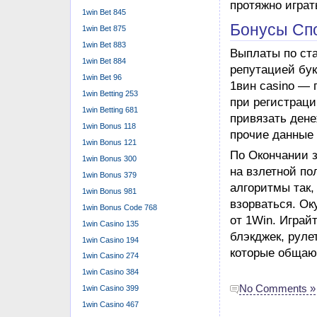
протяжно игра
1win Bet 845
Бонусы Спо
1win Bet 875
1win Bet 883
Выплаты по ста
1win Bet 884
репутацией бу
1win Bet 96
1вин casino — 
1win Betting 253
при регистраци
1win Betting 681
привязать ден
1win Bonus 118
прочие данные 
1win Bonus 121
По Окончании з
1win Bonus 300
на взлетной по
1win Bonus 379
алгоритмы так,
1win Bonus 981
взорваться. Ок
1win Bonus Code 768
от 1Win. Играй
1win Casino 135
блэкджек, рул
1win Casino 194
которые общаю
1win Casino 274
1win Casino 384
No Comments »
1win Casino 399
1win Casino 467