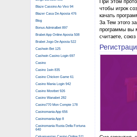
При этом прото
Blaze Cassino Ao Vivo 94
чтобы игрок со
Blazer Casa De Aposta 476
качать програ
Blog
За Тем этого з
Bonus Admiralbet 897
программы вы м
Brabet App Online Aposta 508
считаете, союз
Brabet Jogo De Aposta 522
Регистраци
Cashwin Bet 125
Cashwin Casino Login 697
Casino
Casino 1win 835
Casino Chicken Game 61
Casino Mania Login 942
Casino Mostbet 926
Casino Wanabet 282
Casino770 Mon Compte 178
Casinomania App 656
Casinomania App 8
Casinomania Ruota Della Fortuna
640
Сие гарантия, 
Celuapuestas Casino Online 511