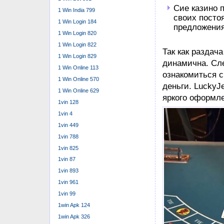
Сие казино 
1 Win India 799
своих посто
1 Win Login 184
предложения
1 Win Login 820
1 Win Login 822
Так как раздач
1 Win Login 829
динамична. Сл
1 Win Online 113
ознакомиться с
1 Win Online 570
деньги. LuckyJ
1 Win Online 629
яркого оформл
1vin 128
1vin 4
1vin 449
1vin 788
1vin 825
1vin 87
1vin 893
1vin 961
1vin 99
1win Apk 124
1win Apk 326