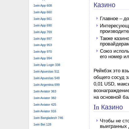
Казино
1win App 608
1win App 660
Главное – до
1win App 661
Интересующи
1win App 690
производите
1win App 769
Также казин
1win App 897
провайдерам
1win App 953
Союз исполь
1win App 970
его номер и
1win App 994
1win App Login 338
Рейкбэк это вз
1win Apuestas 511
общего сосуд 
1win Apuestas 549
0,01 USD, мак
1win Argentina 699
вознаграждение
1win Aviator 363
на основной ба
1win Aviator 382
In Казино
1win Aviator 425
1win Aviator 916
1win Bangladesh 746
Чтобы не ст
1win Bet 128
выигранных 