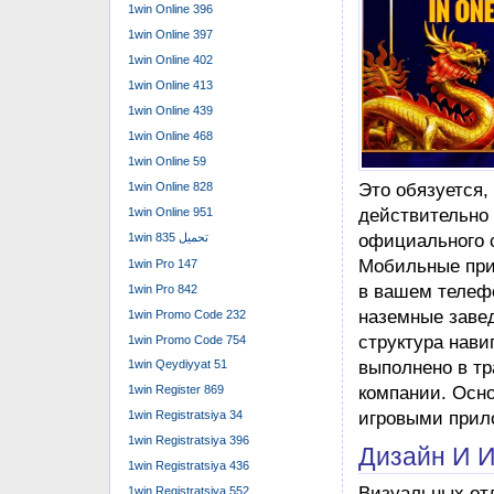
1win Online 396
1win Online 397
1win Online 402
1win Online 413
1win Online 439
1win Online 468
1win Online 59
Это обязуется,
1win Online 828
действительно
1win Online 951
официального 
1win تحميل 835
Мобильные при
1win Pro 147
в вашем телеф
1win Pro 842
наземные завед
1win Promo Code 232
структура нави
1win Promo Code 754
выполнено в т
1win Qeydiyyat 51
компании. Осн
1win Register 869
игровыми прил
1win Registratsiya 34
1win Registratsiya 396
Дизайн И 
1win Registratsiya 436
Визуальных отл
1win Registratsiya 552