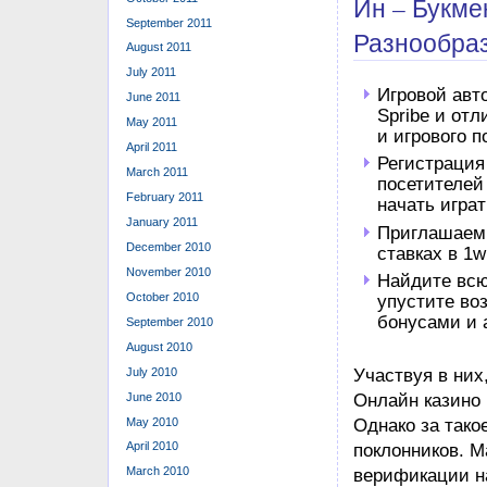
Ин – Букме
September 2011
Разнообра
August 2011
July 2011
Игровой авт
June 2011
Spribe и от
May 2011
и игрового п
April 2011
Регистрация
March 2011
посетителей
February 2011
начать игра
January 2011
Приглашаем 
December 2010
ставках в 1w
November 2010
Найдите всю
October 2010
упустите во
бонусами и 
September 2010
August 2010
July 2010
Участвуя в них
June 2010
Онлайн казино 
May 2010
Однако за тако
April 2010
поклонников. 
March 2010
верификации на