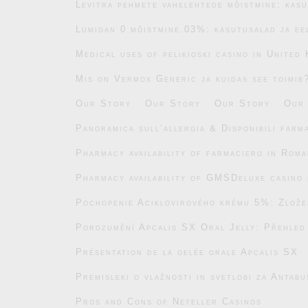
Levitra pehmete vahelehtede mõistmine: kasu
Lumigan 0 mõistmine.03%: kasutusalad ja ee
Medical uses of pelikioski casino in United
Mis on Vermox Generic ja kuidas see toimib
Our Story
Our Story
Our Story
Our
Panoramica sull’allergia & Disponibili farm
Pharmacy availability of farmaciero in Roma
Pharmacy availability of GMSDeluxe casino 
Pochopenie Aciklovirového krému 5%: Zlože
Porozumění Apcalis SX Oral Jelly: Přehled
Présentation de la gelée orale Apcalis SX
Premisleki o vlažnosti in svetlobi za Antab
Pros and Cons of Neteller Casinos