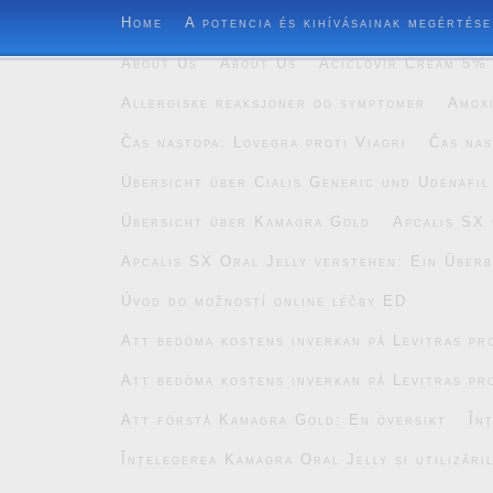
Home
A potencia és kihívásainak megértése
About Us
About Us
Aciclovir Cream 5% 
Allergiske reaksjoner og symptomer
Amoxi
Čas nastopa: Lovegra proti Viagri
Čas nas
Übersicht über Cialis Generic und Udenafil
Übersicht über Kamagra Gold
Apcalis SX 
Apcalis SX Oral Jelly verstehen: Ein Überb
Úvod do možností online léčby ED
Att bedöma kostens inverkan på Levitras pro
Att bedöma kostens inverkan på Levitras pro
Att förstå Kamagra Gold: En översikt
În
Înțelegerea Kamagra Oral Jelly și utilizăril