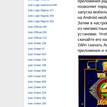
приложения ра
1win Login Indonesia 698
позволяет поро
1win Login Nigeria 117
запуска мобиль
1win Login Nigeria 358
на Android нео
1win Login Nigeria 503
Затем в настро
1win Official 168
из неизвестных
1win Official 205
установки. Что
1win Official 713
скачайте его н
1win Onlain 169
1Win скачать A
1win Onlain 57
приложение и н
1win Onlain 624
1win Onlain 703
1win Onlain 798
1win Onlain 859
1win Onlain 902
1win Onlain 908
1win Onlain 924
1win Online 164
1win Online 281
1win Online 330