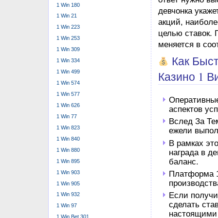
1 Win 180
девчонка укаже
1 Win 21
акций, наибол
1 Win 223
целью ставок. 
1 Win 253
меняется в соо
1 Win 309
Как Быст
1 Win 334
1 Win 499
Казино 1 В
1 Win 574
1 Win 577
Оперативные
1 Win 626
аспектов усп
1 Win 77
Вслед За Тем
1 Win 823
ежели выпол
1 Win 840
В рамках эт
1 Win 880
награда в д
баланс.
1 Win 895
1 Win 903
Платформа 1
производств
1 Win 905
Если получи
1 Win 932
сделать ста
1 Win 97
настоящими 
1 Win Bet 301