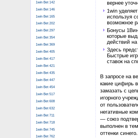
вернее уточ
1win Bet 142
1win Bet 146
1win уделяе
используя с
1win Bet 165
возможное р
1win Bet 202
Бонусы 1Вин
1win Bet 297
которые выд
1win Bet 354
действий на
1win Bet 369
Здесь предс
1win Bet 405
Быстрые игр
1win Bet 417
ставок на сп
1win Bet 421
1win Bet 435
В запросе на в
1win Bet 447
какие цифирь в
1win Bet 454
замазать с цел
1win Bet 517
игорного учреж
1win Bet 608
от пользовател
1win Bet 632
негативные ко
1win Bet 711
— союз подтвер
1win Bet 718
выполнен в те
1win Bet 745
оттенки синего.
1win Bet 762