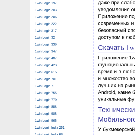
даже при слаб
1win Login 197
уведомления об
1win Login 203
Приложение по
1win Login 206
современных и
1win Login 222
безопасный спо
1win Login 317
доступом к лю
1win Login 32
Скачать 1w
1win Login 336
1win Login 347
Приложение 1wi
1win Login 407
функциональны
1win Login 423
время и в люб
1win Login 615
и множество в
1win Login 701
лучших на рынке
1win Login 71
Android, какие
1win Login 755
уникальные фун
1win Login 770
Технически
1win Login 886
1win Login 908
Мобильног
1win Login 968
1win Login India 251
У букмекерской
1win Login India 68