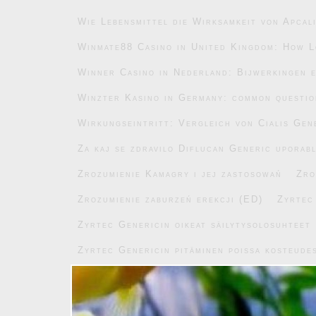
Wie Lebensmittel die Wirksamkeit von Apcal
Winmate88 Casino in United Kingdom: How L
Winner Casino in Nederland: Bijwerkingen e
Winzter Kasino in Germany: common questi
Wirkungseintritt: Vergleich von Cialis Gen
Za kaj se zdravilo Diflucan Generic uporab
Zrozumienie Kamagry i jej zastosowań
Zro
Zrozumienie zaburzeń erekcji (ED)
Zyrtec
Zyrtec Genericin oikeat säilytysolosuhteet
Zyrtec Genericin pitäminen poissa kosteude