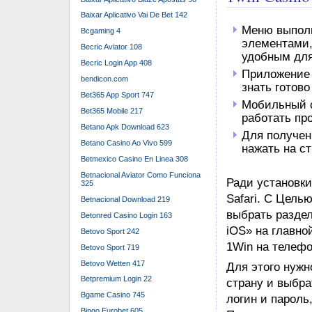
Baixar Aplicativo Vai De Bet 142
Меню выполн
Bcgaming 4
элементами,
Becric Aviator 108
удобным для
Becric Login App 408
Приложение 
bendicon.com
знать готово
Bet365 App Sport 747
Мобильный с
Bet365 Mobile 217
работать пр
Betano Apk Download 623
Для получен
Betano Casino Ao Vivo 599
нажать на ст
Betmexico Casino En Linea 308
Betnacional Aviator Como Funciona
Ради установки
325
Safari. С Цель
Betnacional Download 219
выбрать разде
Betonred Casino Login 163
iOS» на главно
Betovo Sport 242
1Win на телефо
Betovo Sport 719
Betovo Wetten 417
Для этого нужн
Betpremium Login 22
страну и выбр
Bgame Casino 745
логин и пароль
Bingo Eurobet 605