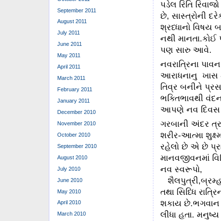
પડેલ રિતિ રિવાજો
September 2011
છે, સાસ્ત્રોની 
August 2011
શ્રધ્ધાનો વિષય 
July 2011
નથી માનતા.કોઈ પણ
June 2011
પણ સારુ આવે.
May 2011
નવરાત્રિના પાવન
April 2011
આરાધનાનુ ખાસ મહત
March 2011
તિવ્ર બનીને પ્ર
February 2011
ભક્તિભાવથી વંદન
January 2011
આપણે નવ દિવસ ગ
December 2010
ગરબાની અંદર ત્રણ
November 2010
શરીર-આત્મા શુક્
October 2010
રહેલો છે એ છે પ
September 2010
માનવજીવનમાં વિશિ
August 2010
નવ સ્વરૂપો,
July 2010
શૈલપુત્રી,બ્રમ્હ
June 2010
તથા સિધ્ધિ રાત્ર
May 2010
શકાય છે.ભગવાન ર
April 2010
લીધા હતા. મનુષ્
March 2010