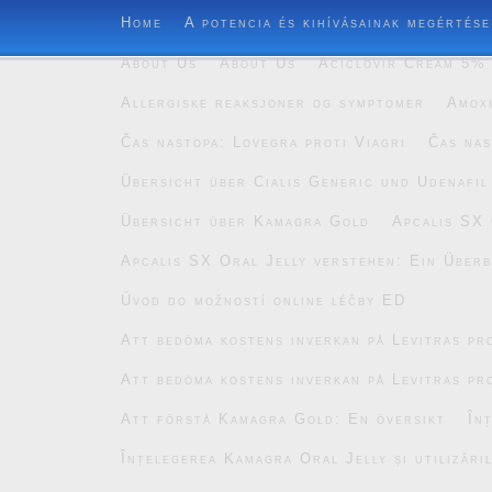
Home
A potencia és kihívásainak megértése
About Us
About Us
Aciclovir Cream 5% 
Allergiske reaksjoner og symptomer
Amoxi
Čas nastopa: Lovegra proti Viagri
Čas nas
Übersicht über Cialis Generic und Udenafil
Übersicht über Kamagra Gold
Apcalis SX 
Apcalis SX Oral Jelly verstehen: Ein Überb
Úvod do možností online léčby ED
Att bedöma kostens inverkan på Levitras pro
Att bedöma kostens inverkan på Levitras pro
Att förstå Kamagra Gold: En översikt
În
Înțelegerea Kamagra Oral Jelly și utilizăril