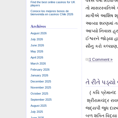
વરસે વર્ષા રિધ્ધી-
Find the best online casinos for UK
players
તો માસરસ્વતિએ કર
Conoce los mejores bonos de
bienvenida en casinos Chile 2026
માગીએ આશિષ શ્ર
આવ્યા શરણમાં ત
Archives
આપ્યો નિવાસ હ્ર
August 2026
ઈશ્વરને જોડ્યા હા
July 2026
June 2026
સૌનુ કરો કલ્યાણ
May 2026
April 2026
1 Comment »
March 2026
February 2026
January 2026
તે રીતે પડ્યો
December 2025
November 2025
( કવિ પ્રેમાનંદ 
October 2025
શ્રીરામચંદ્ર રાવણ
September 2025
August 2025
જદ્યપી જુધ દારુ
July 2025
બળ શક્તિ વિદ્યા ન
June 2025