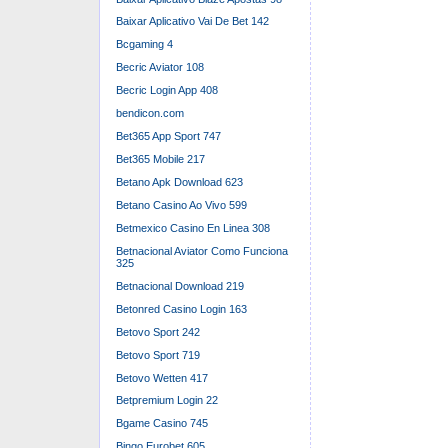
Baixar Aplicativo Vai De Bet 142
Bcgaming 4
Becric Aviator 108
Becric Login App 408
bendicon.com
Bet365 App Sport 747
Bet365 Mobile 217
Betano Apk Download 623
Betano Casino Ao Vivo 599
Betmexico Casino En Linea 308
Betnacional Aviator Como Funciona
325
Betnacional Download 219
Betonred Casino Login 163
Betovo Sport 242
Betovo Sport 719
Betovo Wetten 417
Betpremium Login 22
Bgame Casino 745
Bingo Eurobet 605