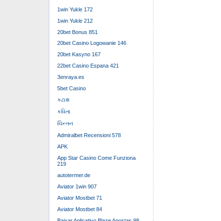
1win Yukle 172
1win Yukle 212
20bet Bonus 851
20bet Casino Logowanie 146
20bet Kasyno 167
22bet Casino Espana 421
3enraya.es
5bet Casino
કટાક્ષ
કવિતા
ચિન્તન
Admiralbet Recensioni 578
APK
App Star Casino Come Funziona
219
autotermer.de
Aviator 1win 907
Aviator Mostbet 71
Aviator Mostbet 84
Baixar Aplicativo Blaze Apostas 98