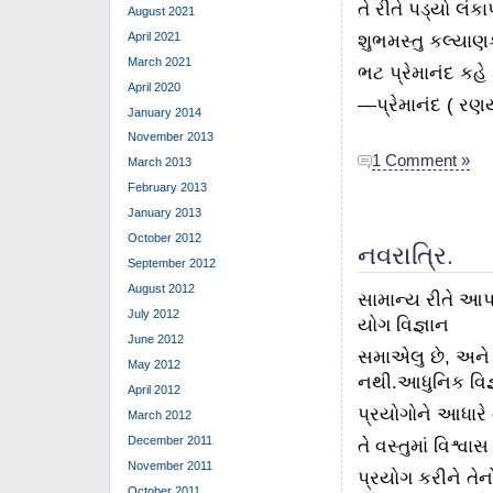
તે રીતે પડ્યો લંક
August 2021
April 2021
શુભમસ્તુ કલ્યાણ
March 2021
ભટ પ્રેમાનંદ કહે
April 2020
—પ્રેમાનંદ ( રણય
January 2014
November 2013
1 Comment »
March 2013
February 2013
January 2013
October 2012
નવરાત્રિ.
September 2012
August 2012
સામાન્ય રીતે આપણ
July 2012
યોગ વિજ્ઞાન
June 2012
સમાએલુ છે, અને 
May 2012
નથી.આધુનિક વિજ
April 2012
પ્રયોગોને આધારે
March 2012
December 2011
તે વસ્તુમાં વિશ્
November 2011
પ્રયોગ કરીને ત
October 2011