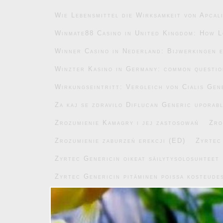
Wie Lebensmittel die Wirksamkeit von Apcal
Winmate88 Casino in United Kingdom: How L
Winner Casino in Nederland: Bijwerkingen e
Winzter Kasino in Germany: common questi
Wirkungseintritt: Vergleich von Cialis Gen
Za kaj se zdravilo Diflucan Generic uporab
Zrozumienie Kamagry i jej zastosowań
Zro
Zrozumienie zaburzeń erekcji (ED)
Zyrtec
Zyrtec Genericin oikeat säilytysolosuhteet
Zyrtec Genericin pitäminen poissa kosteude