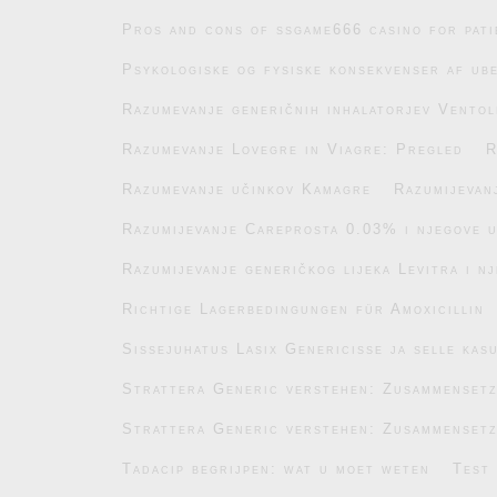
Pros and cons of ssgame666 casino for pati
Psykologiske og fysiske konsekvenser af ub
Razumevanje generičnih inhalatorjev Ventol
Razumevanje Lovegre in Viagre: Pregled
R
Razumevanje učinkov Kamagre
Razumijevan
Razumijevanje Careprosta 0.03% i njegove 
Razumijevanje generičkog lijeka Levitra i n
Richtige Lagerbedingungen für Amoxicillin
Sissejuhatus Lasix Genericisse ja selle kas
Strattera Generic verstehen: Zusammenset
Strattera Generic verstehen: Zusammenset
Tadacip begrijpen: wat u moet weten
Test