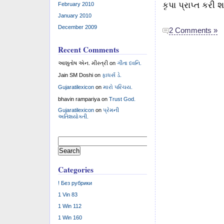
કૃપા પ્રાપ્ત કરી શ
February 2010
January 2010
December 2009
2 Comments »
Recent Comments
આશુતોષ એન. મીસ્ત્રી
on
ગીતા ધ્વનિ.
Jain SM Doshi
on
ફાધર્સ ડે.
Gujaratilexicon
on
મારો પરિચય.
bhavin rampariya
on
Trust God.
Gujaratilexicon
on
પ્રેમની
અતિશયોક્તી.
Search
for:
Categories
! Без рубрики
1 Vin 83
1 Win 112
1 Win 160