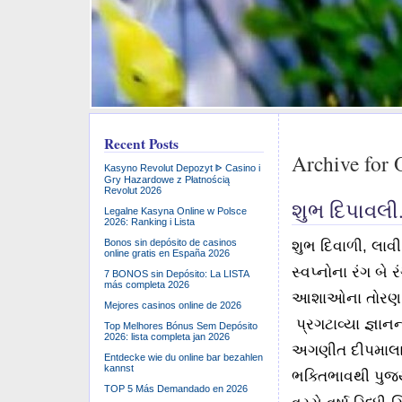
Recent Posts
Archive for 
Kasyno Revolut Depozyt ᐈ Casino i
Gry Hazardowe z Płatnością
Revolut 2026
શુભ દિપાવલી
Legalne Kasyna Online w Polsce
2026: Ranking i Lista
Bonos sin depósito de casinos
શુભ દિવાળી, લાવ
online gratis en España 2026
સ્વપ્નોના રંગ બે
7 BONOS sin Depósito: La LISTA
más completa 2026
આશાઓના તોરણ બા
Mejores casinos online de 2026
પ્રગટાવ્યા જ્ઞાન
Top Melhores Bónus Sem Depósito
2026: lista completa jan 2026
અગણીત દીપમાલા
Entdecke wie du online bar bezahlen
kannst
ભક્તિભાવથી પુજ્ય
TOP 5 Más Demandado en 2026