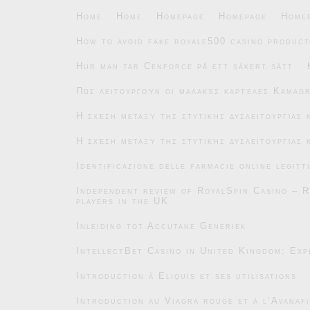
Home
Home
Homepage
Homepage
Home
How to avoid fake royale500 casino product
Hur man tar Cenforce på ett säkert sätt
Πώς λειτουργούν οι μαλακές καρτέλες Kamag
Η σχέση μεταξύ της στυτικής δυσλειτουργίας
Η σχέση μεταξύ της στυτικής δυσλειτουργίας
Identificazione delle farmacie online legitt
Independent review of RoyalSpin Casino – R
players in the UK
Inleiding tot Accutane Generiek
IntellectBet Casino in United Kingdom: Exp
Introduction à Eliquis et ses utilisations
Introduction au Viagra rouge et à l’Avanafi