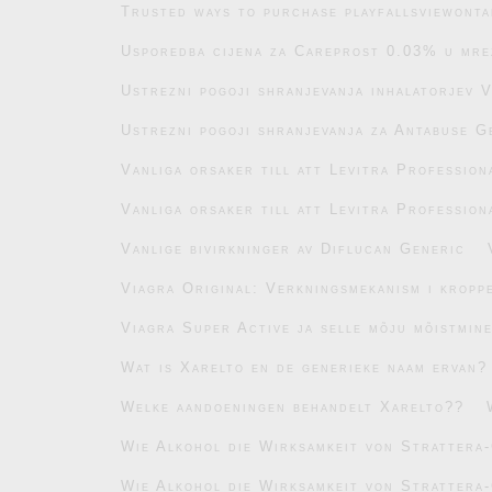
Trusted ways to purchase playfallsviewonta
Usporedba cijena za Careprost 0.03% u mre
Ustrezni pogoji shranjevanja inhalatorjev 
Ustrezni pogoji shranjevanja za Antabuse G
Vanliga orsaker till att Levitra Profession
Vanliga orsaker till att Levitra Profession
Vanlige bivirkninger av Diflucan Generic
Viagra Original: Verkningsmekanism i kropp
Viagra Super Active ja selle mõju mõistmin
Wat is Xarelto en de generieke naam ervan?
Welke aandoeningen behandelt Xarelto??
Wie Alkohol die Wirksamkeit von Strattera-
Wie Alkohol die Wirksamkeit von Strattera-