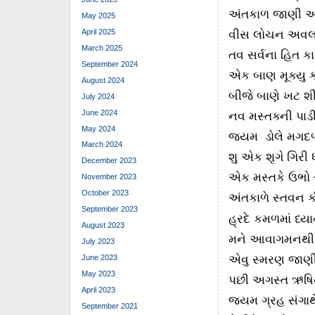
અંતકાળ જાણી આપણો
May 2025
April 2025
વીસ લોચન અવલોકે
March 2025
તવ સર્વના હિત કા
September 2024
એક બાણ મૂક્યુ કંઠ
August 2024
બીજે બાણે ખટ શીશ
July 2024
June 2024
નવ મસ્તક્ની પાડી 
May 2024
જ્યમ ડોલે મગદળ
March 2024
શુ એક શૃગે ગિરી ધા
December 2023
એક મસ્તકે ઉભો ર
November 2023
October 2023
અંતકાળે સ્તવન ક
September 2023
હ્રદે કમળમાં ધ્ય
August 2023
મને આવાગમનથી છો
July 2023
એવુ સ્મરણ જાણી 
June 2023
May 2023
પછી અગસ્ત ઋષિનુ
April 2023
જ્યમ ગ્રહ સંગાથે
September 2021