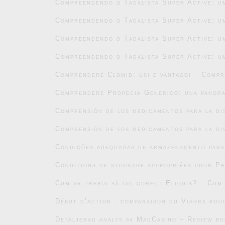
Compreendendo o Tadalista Super Active: um
Compreendendo o Tadalista Super Active: um
Compreendendo o Tadalista Super Active: um
Compreendendo o Tadalista Super Active: um
Comprendere Clomid: usi e vantaggi
Compr
Comprendere Propecia Generico: una panor
Comprensión de los medicamentos para la di
Comprensión de los medicamentos para la di
Condições adequadas de armazenamento par
Conditions de stockage appropriées pour P
Cum ar trebui să iau corect Eliquis?
Cum 
Début d’action : comparaison du Viagra roug
Detaljerad analys av MadCasino – Review b