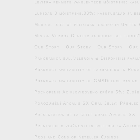
Levitra pehmete vahelehtede mõistmine: kasu
Lumigan 0 mõistmine.03%: kasutusalad ja ee
Medical uses of pelikioski casino in United
Mis on Vermox Generic ja kuidas see toimib
Our Story
Our Story
Our Story
Our
Panoramica sull’allergia & Disponibili farm
Pharmacy availability of farmaciero in Roma
Pharmacy availability of GMSDeluxe casino 
Pochopenie Aciklovirového krému 5%: Zlože
Porozumění Apcalis SX Oral Jelly: Přehled
Présentation de la gelée orale Apcalis SX
Premisleki o vlažnosti in svetlobi za Antab
Pros and Cons of Neteller Casinos