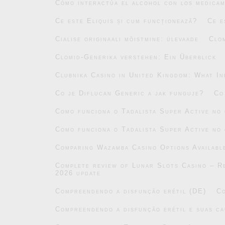
Cómo interactúa el alcohol con los medicam
Ce este Eliquis și cum funcționează?
Ce e
Cialise originaali mõistmine: ülevaade
Clo
Clomid-Generika verstehen: Ein Überblick
Clubnika Casino in United Kingdom: What In
Co je Diflucan Generic a jak funguje?
Co
Como funciona o Tadalista Super Active no
Como funciona o Tadalista Super Active no
Comparing Wazamba Casino Options Availabl
Complete review of Lunar Slots Casino – Re
2026 update
Compreendendo a disfunção erétil (DE)
Co
Compreendendo a disfunção erétil e suas ca