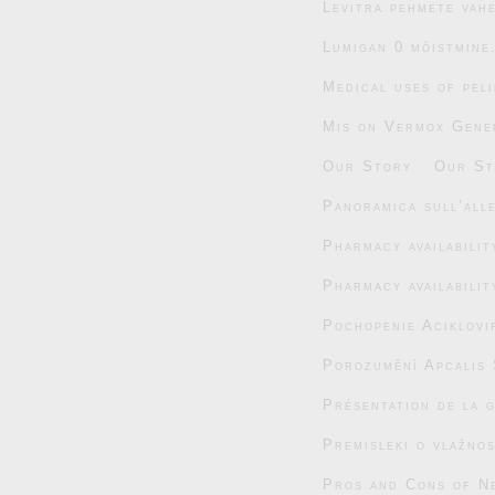
Levitra pehmete vahe
Lumigan 0 mõistmine
Medical uses of pel
Mis on Vermox Gener
Our Story
Our St
Panoramica sull’alle
Pharmacy availabili
Pharmacy availabili
Pochopenie Aciklovi
Porozumění Apcalis 
Présentation de la 
Premisleki o vlažnos
Pros and Cons of N