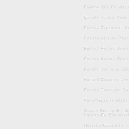
Empfohlene Dosieru
Expert review Palm 
Förstå Cenforce: V
Förstå Levitra Prof
Förstå Viagra Origi
Förstå Viagra Origi
Forstå Diflucan Gen
Forstå Kamagra Oral
Forstå Tadalista Su
Forståelse af erekt
Gratis Spelen Bij M
Crypto-En Esports-
Holland Casino in t