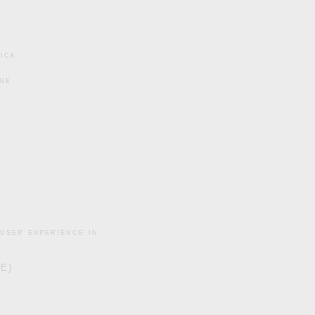
ick
ine
user experience in
DE)