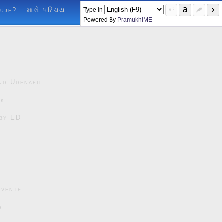
Type in
luje?
મારો પરિચય.
Powered By
PramukhIME
nd Udenafil
ck
čby ED
cvente
d