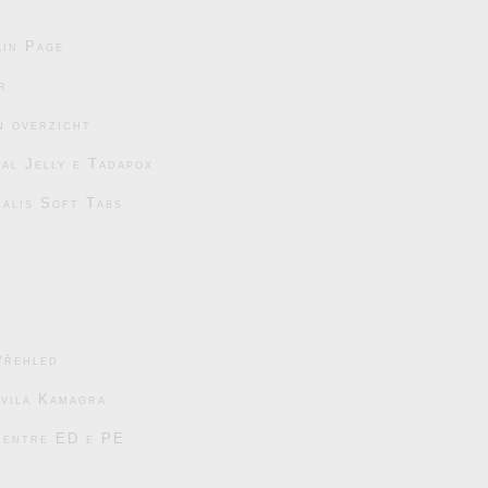
in Page
r
n overzicht
al Jelly e Tadapox
ialis Soft Tabs
Přehled
avila Kamagra
s entre ED e PE