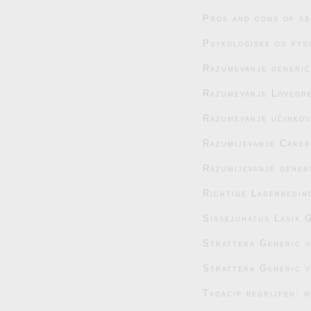
Pros and cons of ss
Psykologiske og fys
Razumevanje generič
Razumevanje Lovegre
Razumevanje učinko
Razumijevanje Carep
Razumijevanje generi
Richtige Lagerbedin
Sissejuhatus Lasix G
Strattera Generic 
Strattera Generic 
Tadacip begrijpen: 