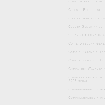
Cómo interactúa el 
Ce este Eliquis și 
Cialise originaali m
Clomid-Generika ver
Clubnika Casino in 
Co je Diflucan Gene
Como funciona o Tad
Como funciona o Tad
Comparing Wazamba C
Complete review of 
2026 update
Compreendendo a dis
Compreendendo a dis