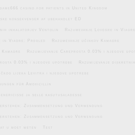
game666 casino for patients in United Kingdom
iske konsekvenser af ubehandlet ED
nih inhalatorjev Ventolin
Razumevanje Lovegre in Viagr
 in Viagre: Pregled
Razumevanje učinkov Kamagre
v Kamagre
Razumijevanje Careprosta 0.03% i njegove upo
rosta 0.03% i njegove upotrebe
Razumijevanje diskretnih
čkog lijeka Levitra i njegove upotrebe
gungen für Amoxicillin
enericisse ja selle kasutusaladesse
verstehen: Zusammensetzung und Verwendung
verstehen: Zusammensetzung und Verwendung
wat u moet weten
Test