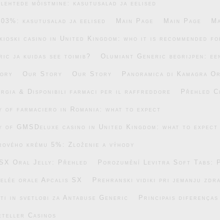
lehtede mõistmine: kasutusalad ja eelised
.03%: kasutusalad ja eelised
Main Page
Main Page
Ma
ikioski casino in United Kingdom: who it is recommended fo
ic ja kuidas see toimib?
Olumiant Generic begrijpen: ee
ory
Our Story
Our Story
Panoramica di Kamagra Or
rgia & Disponibili farmaci per il raffreddore
Přehled C
ty of farmaciero in Romania: what to expect
ty of GMSDeluxe casino in United Kingdom: what to expect
rového krému 5%: Zloženie a výhody
SX Oral Jelly: Přehled
Porozumění Levitra Soft Tabs: 
gelée orale Apcalis SX
Prehranski vidiki pri jemanju zdr
ti in svetlobi za Antabuse Generic
Principais diferença
eteller Casinos