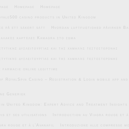
page
Homepage
Homepage
oyale500 casino products in United Kingdom
e på ett säkert sätt
Hvordan luftfugtighed påvirker Ba
μαλακές καρτέλες Kamagra στο σώμα
στυτικής δυσλειτουργίας και της χαμηλής τεστοστερόνης
στυτικής δυσλειτουργίας και της χαμηλής τεστοστερόνης
e farmacie online legittime
of RoyalSpin Casino – Registration & Login mobile app and
ane Generiek
 in United Kingdom: Expert Advice and Treatment Insights
is et ses utilisations
Introduction au Viagra rouge et à
gra rouge et à l’Avanafil
Introduzione alle compresse mo