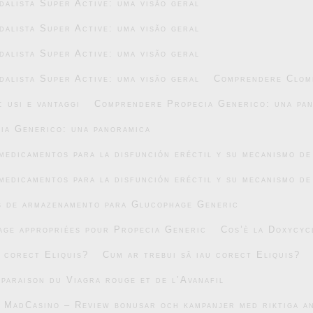
alista Super Active: uma visão geral
alista Super Active: uma visão geral
alista Super Active: uma visão geral
alista Super Active: uma visão geral
Comprendere Clomi
 usi e vantaggi
Comprendere Propecia Generico: una pa
ia Generico: una panoramica
medicamentos para la disfunción eréctil y su mecanismo de
medicamentos para la disfunción eréctil y su mecanismo de
s de armazenamento para Glucophage Generic
age appropriées pour Propecia Generic
Cos’è la Doxycyc
u corect Eliquis?
Cum ar trebui să iau corect Eliquis?
mparaison du Viagra rouge et de l’Avanafil
v MadCasino – Review bonusar och kampanjer med riktiga 