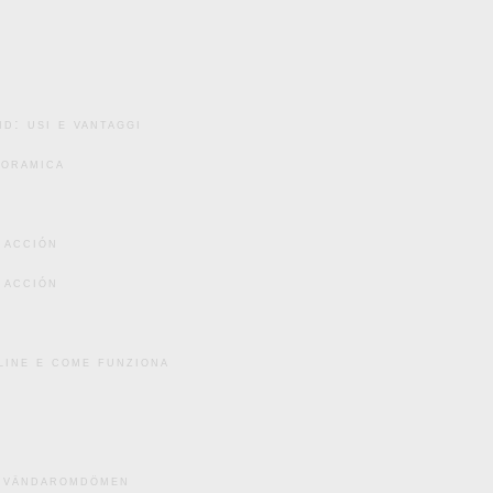
d: usi e vantaggi
noramica
 acción
 acción
line e come funziona
användaromdömen