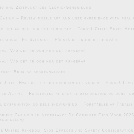
ng und Zeitpunkt des Clomid-Generikums
Casino – Review mobile app and user experience with real 
ad det är och hur det fungerar
Förstå Cialis Super Act
essional: En översikt
Förstå retinoider i hudvård
nal: Vad det är och hur det fungerar
nal: Vad det är och hur det fungerar
eric: Bruk og begrensninger
 Jelly: Hvad det er, og hvordan det virker
Forstå Levi
per Active
Forståelse af erektil dysfunktion og dens in
il dysfunktion og dens indvirkning
Forståelse af Tadalis
obiele Casino’s In Nederland: De Complete Gids Voor 202
Voordelen)
he United Kingdom: Side Effects and Safety Consideration