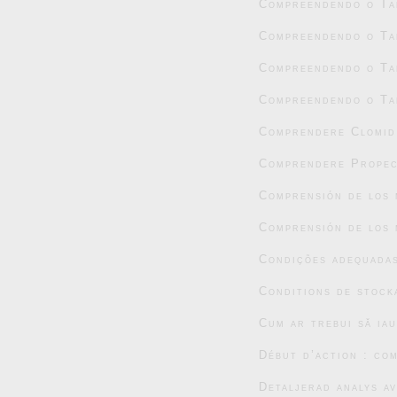
Compreendendo o Tad
Compreendendo o Tad
Compreendendo o Tad
Compreendendo o Tad
Comprendere Clomid:
Comprendere Propec
Comprensión de los 
Comprensión de los 
Condições adequada
Conditions de stock
Cum ar trebui să ia
Début d’action : co
Detaljerad analys a