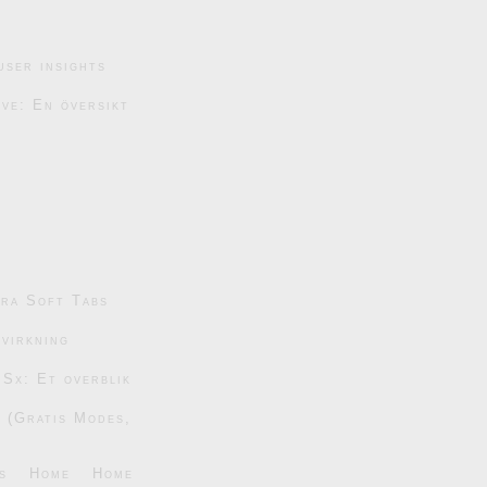
user insights
ive: En översikt
tra Soft Tabs
dvirkning
 Sx: Et overblik
6 (Gratis Modes,
s
Home
Home