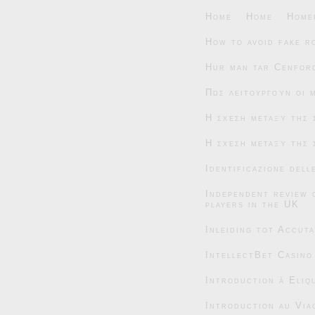
Home
Home
Home
How to avoid fake r
Hur man tar Cenforc
Πώς λειτουργούν οι 
Η σχέση μεταξύ της 
Η σχέση μεταξύ της 
Identificazione dell
Independent review 
players in the UK
Inleiding tot Accut
IntellectBet Casino
Introduction à Eliqu
Introduction au Via