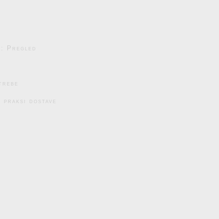
e: Pregled
trebe
 praksi dostave