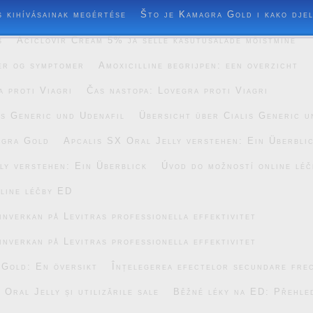
s kihívásainak megértése
Što je Kamagra Gold i kako dje
s
Aciclovir Cream 5% ja selle kasutusalade mõistmine
er og symptomer
Amoxicilline begrijpen: een overzicht
a proti Viagri
Čas nastopa: Lovegra proti Viagri
is Generic und Udenafil
Übersicht über Cialis Generic u
agra Gold
Apcalis SX Oral Jelly verstehen: Ein Überbli
ly verstehen: Ein Überblick
Úvod do možností online lé
line léčby ED
inverkan på Levitras professionella effektivitet
inverkan på Levitras professionella effektivitet
 Gold: En översikt
Înțelegerea efectelor secundare fre
Oral Jelly și utilizările sale
Běžné léky na ED: Přehle