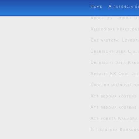
Home
A potencia é
About Us
About U
Allergiske reaksjon
Čas nastopa: Lovegr
Übersicht über Cial
Übersicht über Kam
Apcalis SX Oral Jel
Úvod do možností on
Att bedöma kostens 
Att bedöma kostens 
Att förstå Kamagra
Înțelegerea Kamagra 