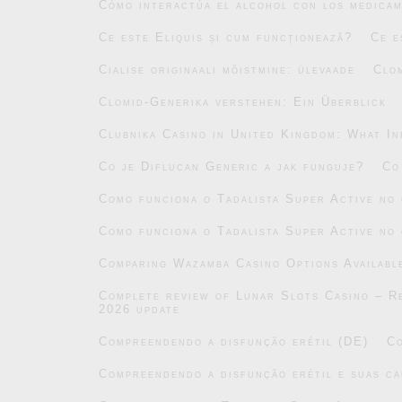
Cómo interactúa el alcohol con los medicam
Ce este Eliquis și cum funcționează?
Ce e
Cialise originaali mõistmine: ülevaade
Clo
Clomid-Generika verstehen: Ein Überblick
Clubnika Casino in United Kingdom: What In
Co je Diflucan Generic a jak funguje?
Co
Como funciona o Tadalista Super Active no
Como funciona o Tadalista Super Active no
Comparing Wazamba Casino Options Availabl
Complete review of Lunar Slots Casino – Re
2026 update
Compreendendo a disfunção erétil (DE)
Co
Compreendendo a disfunção erétil e suas ca