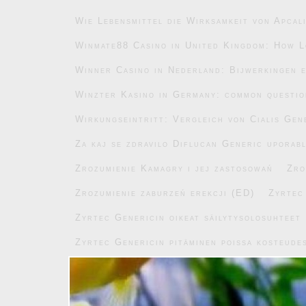
Wie Lebensmittel die Wirksamkeit von Apcal
Winmate88 Casino in United Kingdom: How L
Winner Casino in Nederland: Bijwerkingen e
Winzter Kasino in Germany: common questi
Wirkungseintritt: Vergleich von Cialis Gen
Za kaj se zdravilo Diflucan Generic uporab
Zrozumienie Kamagry i jej zastosowań
Zro
Zrozumienie zaburzeń erekcji (ED)
Zyrtec
Zyrtec Genericin oikeat säilytysolosuhteet
Zyrtec Genericin pitäminen poissa kosteude