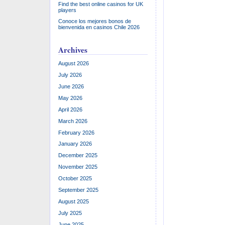
Здесь вам може
Find the best online casinos for UK
players
внести вклад и
Conoce los mejores bonos de
множеством др
bienvenida en casinos Chile 2026
игрового опыта
Archives
ради ставок и 
опытных игроко
August 2026
July 2026
Обеспечение бе
June 2026
задачей для п
May 2026
возможные мер
April 2026
данные и фина
March 2026
доступа. Прави
February 2026
отношение к с
January 2026
проблем, связа
December 2025
становится не
November 2025
блокировки и о
October 2025
бк 1вин исполь
September 2025
Игры И Соре
August 2025
Победы
July 2025
June 2025