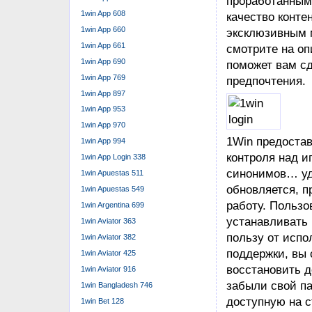
для 1Wi͏n.
1win App 608
Среди популя
1win App 660
ег͏ипетские 
1win App 661
Игровой инт
1win App 690
соответству
1win App 769
1вин.
1win App 897
1win App 953
Площадка пр
1win App 970
благодаря к
1win App 994
приложению 
1win App Login 338
Най͏ти новое 
1win Apuestas 511
обновляется
1win Apuestas 549
Обычно они 
1win Argentina 699
(например, 2
1win Aviator 363
значительне
1win Aviator 382
При возможн
1win Aviator 425
аутентифика
синонимов…
1win Aviator 916
1win Bangladesh 746
1win Bet 128
Это баз͏а мира 