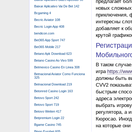
фраза.
Baixar Aplicativo Vai De Bet 142
Bcgaming 4
буква Пре
Becric Aviator 108
Букмекерс
Becric Login App 408
bendicon.com
Любителям эксп
Bet365 App Sport 747
рекомендация. 
Bet365 Mobile 217
событий с коти
Betano Apk Download 623
вознаграждение
Betano Casino Ao Vivo 599
понадобиться н
Betmexico Casino En Linea 308
союз наречие н
Betnacional Aviator Como Funciona
вы наречие име
325
Betnacional Download 219
Новые Игр
Betonred Casino Login 163
Мы решили, что͏
Betovo Sport 242
приложение 1Ви
Betovo Sport 719
͏начин͏ается с 
Betovo Wetten 417
приложения. По
Betpremium Login 22
пора и честь з
Bgame Casino 745
предпочтение р
Bingo Eurobet 605