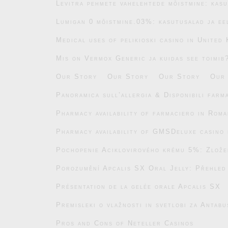
Levitra pehmete vahelehtede mõistmine: kasu
Lumigan 0 mõistmine.03%: kasutusalad ja ee
Medical uses of pelikioski casino in United
Mis on Vermox Generic ja kuidas see toimib
Our Story
Our Story
Our Story
Our
Panoramica sull’allergia & Disponibili farm
Pharmacy availability of farmaciero in Roma
Pharmacy availability of GMSDeluxe casino 
Pochopenie Aciklovirového krému 5%: Zlože
Porozumění Apcalis SX Oral Jelly: Přehled
Présentation de la gelée orale Apcalis SX
Premisleki o vlažnosti in svetlobi za Antab
Pros and Cons of Neteller Casinos