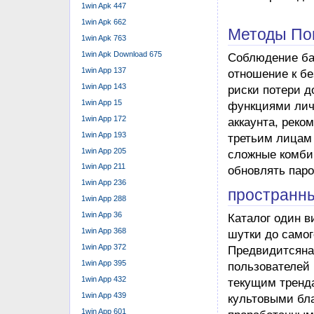
1win Apk 447
1win Apk 662
1Win предоста
1win Apk 763
контроля над и
1win Apk Download 675
синонимов… уд
1win App 137
обновляется, 
1win App 143
работу. Пользо
1win App 15
устанавливать
1win App 172
пользу от исп
1win App 193
поддержки, вы 
1win App 205
восстановить д
1win App 211
забыли свой п
1win App 236
доступную на с
1win App 288
рынка и возмож
1win App 36
применяют разн
1win App 368
шансов на успе
1win App 372
1win App 395
Если местои
функцию вос
1win App 432
входа.
1win App 439
Бе͏зопасност
1win App 601