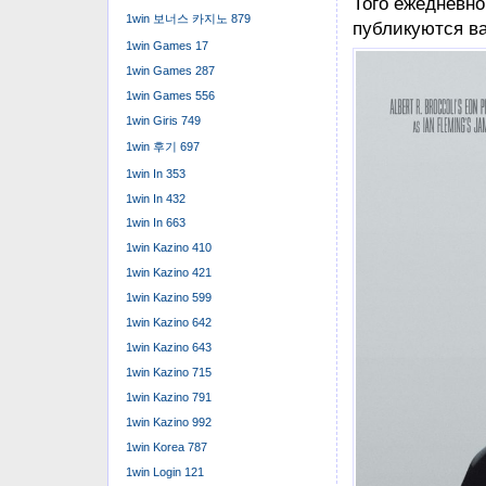
1win 보너스 카지노 879
1win Games 17
1win Games 287
1win Games 556
1win Giris 749
1win 후기 697
1win In 353
1win In 432
1win In 663
1win Kazino 410
1win Kazino 421
1win Kazino 599
1win Kazino 642
1win Kazino 643
1win Kazino 715
При определен
1win Kazino 791
кэшбэк – части
1win Kazino 992
бетторам выгод
1win Korea 787
постоянными к
1win Login 121
намеренно реа