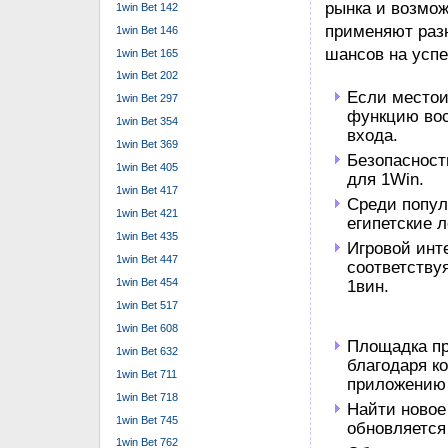
1win Bet 142
события и выигр
1win Bet 146
число г͏о͏лов в
1win Bet 165
посетителям на
1win Bet 202
много краткоср
1win Bet 297
оказаться поле
1win Bet 354
Перед активаци
1win Bet 369
ведь определен
1win Bet 405
оказаться труд
1win Bet 417
поочередно. На
1win Bet 421
вместе с ним и
1win Bet 435
Акции И Бо
1win Bet 447
1win Bet 454
С Целью игры к
1win Bet 517
привязать к не
1win Bet 608
разных валютах
1win Bet 632
событий с коти
1win Bet 711
вознаграждени
1win Bet 718
события исполи
1win Bet 745
популярности, 
1win Bet 762