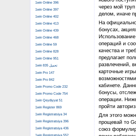
страницам, раз
1win Online 396
быстрый расче
1win Online 397
Новички и пост
1win Online 402
бонусов, кэшбэ
1win Online 413
игры. 1win ка
1win Online 439
ассортимент аз
1win Online 468
классические к
1win Online 59
доступ к этим 
1win Online 828
представлены 
1win Online 951
средств. Площа
1win تحميل 835
провайдерами 
1win Pro 147
безопасный иг
1win Pro 842
популярная в и
1win Promo Code 232
ставок и азартн
1win Promo Code 754
1win Qeydiyyat 51
No Comments »
1win Register 869
1win Registratsiya 34
1win Registratsiya 396
1win Registratsiya 436
1win Регис
1win Registratsiya 552