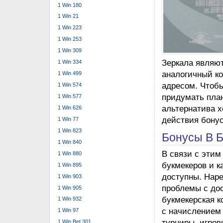
предполагае
1 Win 180
предпочтени
1 Win 21
Содействие в
1 Win 223
нет синоним
1 Win 253
интересной.
1 Win 309
Вслед За Те
1 Win 334
участникам 
активность 
1 Win 499
привилегии,
1 Win 574
На указанны
1 Win 577
почты предп
1 Win 626
Не только и
1 Win 77
увлекательн
1 Win 823
выиграть ден
1 Win 840
1 Win 880
Методы Поп
1 Win 895
1 Win 903
Соблюдение ба
1 Win 905
отношение к бе
1 Win 932
риски потери д
1 Win 97
функциями личн
1 Win Bet 301