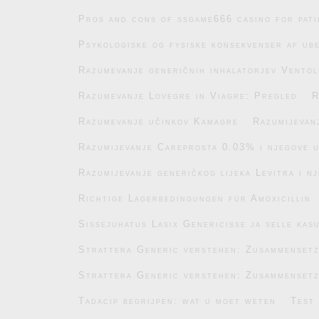
Pros and cons of ssgame666 casino for pati
Psykologiske og fysiske konsekvenser af ub
Razumevanje generičnih inhalatorjev Ventol
Razumevanje Lovegre in Viagre: Pregled
R
Razumevanje učinkov Kamagre
Razumijevan
Razumijevanje Careprosta 0.03% i njegove 
Razumijevanje generičkog lijeka Levitra i n
Richtige Lagerbedingungen für Amoxicillin
Sissejuhatus Lasix Genericisse ja selle kas
Strattera Generic verstehen: Zusammenset
Strattera Generic verstehen: Zusammenset
Tadacip begrijpen: wat u moet weten
Test