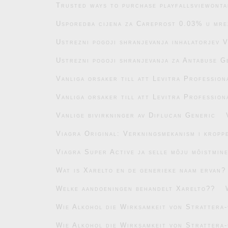
Trusted ways to purchase playfallsviewonta
Usporedba cijena za Careprost 0.03% u mre
Ustrezni pogoji shranjevanja inhalatorjev 
Ustrezni pogoji shranjevanja za Antabuse G
Vanliga orsaker till att Levitra Profession
Vanliga orsaker till att Levitra Profession
Vanlige bivirkninger av Diflucan Generic
Viagra Original: Verkningsmekanism i kropp
Viagra Super Active ja selle mõju mõistmin
Wat is Xarelto en de generieke naam ervan?
Welke aandoeningen behandelt Xarelto??
Wie Alkohol die Wirksamkeit von Strattera-
Wie Alkohol die Wirksamkeit von Strattera-