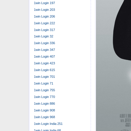
1win Login 197
Процесс входа 
1win Login 203
полного досту
1win Login 206
Мобиль͏ная верс
1win Login 222
есть и важные 
1win Login 317
дает более удо
1win Login 32
уведомленья в 
1win Login 336
Все одинаково 
1win Login 347
приложение и н
1win Login 407
есть опция Заб
1win Login 423
или е-мейл, из
1win Login 615
на этом этапе 
1win Login 701
нового поступя
1win Login 71
через мой труп
1win Login 755
делом, иначе п
1win Login 770
На официально
1win Login 886
бонусах, акция
1win Login 908
Использование
1win Login 968
операций и соо
1win Login India 251
качества и тре
1win Login India 68