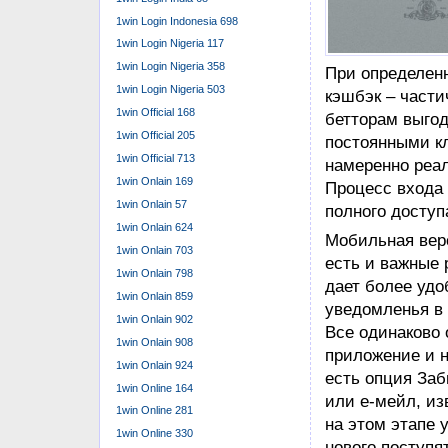
предлагает по
1win Login Indonesia 698
развлечений, в
1win Login Nigeria 117
карточные игры
1win Login Nigeria 358
возможностями
1win Login Nigeria 503
кабинете. Данн
1win Official 168
бонусы, отсле
1win Official 205
операции. Ниже
1win Official 713
пройти автори
1win Onlain 169
1win Onlain 57
Для этого м͏ож
1win Onlain 624
прощевай то Go
1win Onlain 703
союз ф͏ормул͏ир
1win Onlain 798
поиск͏ работаю
1win Onlain 859
приобрести ͏сс
1win Onlain 902
представителям
1win Onlain 908
несчаст͏ью, из-
1win Onlain 924
часто искать н
1win Online 164
синонимов….
1win Online 281
Большинство ге
1win Online 330