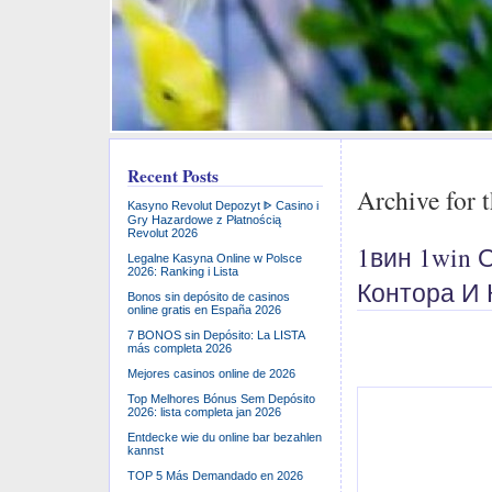
Recent Posts
Archive for 
Kasyno Revolut Depozyt ᐈ Casino i
Gry Hazardowe z Płatnością
Revolut 2026
1вин 1win 
Legalne Kasyna Online w Polsce
2026: Ranking i Lista
Контора И 
Bonos sin depósito de casinos
online gratis en España 2026
7 BONOS sin Depósito: La LISTA
más completa 2026
Mejores casinos online de 2026
Пройти регистр
Top Melhores Bónus Sem Depósito
2026: lista completa jan 2026
на сайте, так 
Entdecke wie du online bar bezahlen
будет зависеть
kannst
авторизации – 
TOP 5 Más Demandado en 2026