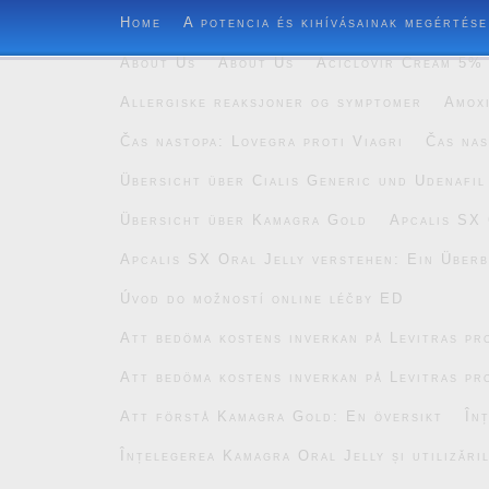
Home
A potencia és kihívásainak megértése
About Us
About Us
Aciclovir Cream 5% 
Allergiske reaksjoner og symptomer
Amoxi
Čas nastopa: Lovegra proti Viagri
Čas nas
Übersicht über Cialis Generic und Udenafil
Übersicht über Kamagra Gold
Apcalis SX 
Apcalis SX Oral Jelly verstehen: Ein Überb
Úvod do možností online léčby ED
Att bedöma kostens inverkan på Levitras pro
Att bedöma kostens inverkan på Levitras pro
Att förstå Kamagra Gold: En översikt
În
Înțelegerea Kamagra Oral Jelly și utilizăril