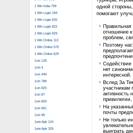
аккаунта, реко
1 Win India 799
третьим лицам
1 Win Login 184
сложные комби
1 Win Login 820
обновлять паро
1 Win Login 822
пространн
1 Win Login 829
1 Win Online 113
Каталог один в
1 Win Online 570
шутки до само
1 Win Online 629
Предвидитсяна
1vin 128
пользователей
1vin 4
текущим тренда
1vin 449
культовыми бла
1vin 788
проработанным
1vin 825
качество конте
1vin 87
эксклюзивным м
1vin 893
смотрит͏е на о
1vin 961
поможет ͏вам сд
1vin 99
пред͏почт͏ения.
1win Apk 124
1win Apk 326