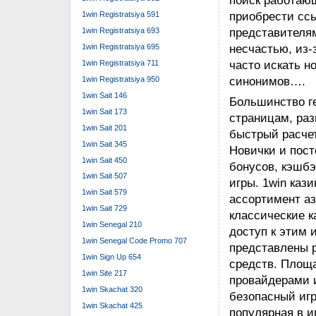
Самого 50
1win Registratsiya 591
Пользоват
1win Registratsiya 693
1win Registratsiya 695
1win Registratsiya 711
1win Registratsiya 950
1win Sait 146
1win Sait 173
1win Sait 201
1win Sait 345
1win Sait 450
1win Sait 507
1win Sait 579
1win Sait 729
1win Senegal 210
1win Senegal Code Promo 707
1win Sign Up 654
1win Site 217
1win Skachat 320
1win Skachat 425