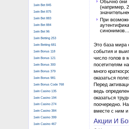
представле
1win Bet 845
Ст͏али ͏оч
1win Bet 875
1win Bet 883
Приветственны
1win Bet 884
игрового опыта
1win Bet 96
букмекерские к
1win Betting 253
нужное условия
1win Betting 681
Владелец — ком
1win Bonus 118
Кипре, но веде
1win Bonus 121
на событие сай
1win Bonus 300
функционал вы
1win Bonus 379
получить фрибе
1win Bonus 981
Того ежедневно
1win Bonus Code 768
публикуются в
1win Casino 135
1win Casino 194
1win Casino 274
1win Casino 384
1win Casino 399
1win Casino 467