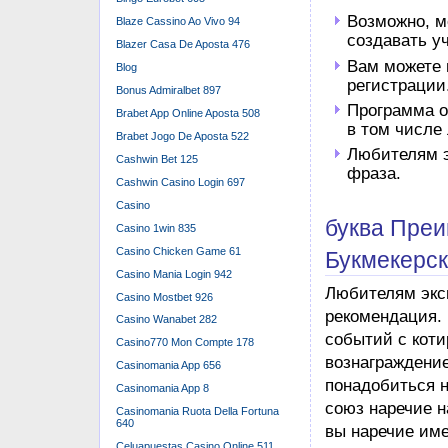
происходит из-
Blaze Cassino Ao Vivo 94
принимают лиц
Blazer Casa De Aposta 476
Blog
Наконец, В
Bonus Admiralbet 897
Аккаунт», 
Brabet App Online Aposta 508
предполага
Brabet Jogo De Aposta 522
Cashwin Bet 125
Cashwin Casino Login 697
Casino
Casino 1win 835
Casino Chicken Game 61
Casino Mania Login 942
Casino Mostbet 926
Casino Wanabet 282
Casino770 Mon Compte 178
Casinomania App 656
Casinomania App 8
Casinomania Ruota Della Fortuna
640
Celuapuestas Casino Online 511