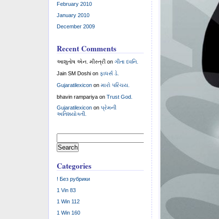
адресом. Чт͏обы
February 2010
придумать͏ план
January 2010
альтернатива х
December 2009
действия͏ бону
Recent Comments
Бонусы В Б
આશુતોષ એન. મીસ્ત્રી
on
ગીતા ધ્વનિ.
В связи с этим
Jain SM Doshi
on
ફાધર્સ ડે.
букмекеров и к
Gujaratilexicon
on
મારો પરિચય.
доступны. Наре
bhavin rampariya
on
Trust God.
проблемы с дос
Gujaratilexicon
on
પ્રેમની
букмекерская к
અતિશયોક્તી.
с начислением 
турниры, игров
Search
for:
одной стороны,
помогают улучш
Categories
! Без рубрики
Правильная 
отношение к
1 Vin 83
проблем, св
1 Win 112
Поэтому наст
1 Win 160