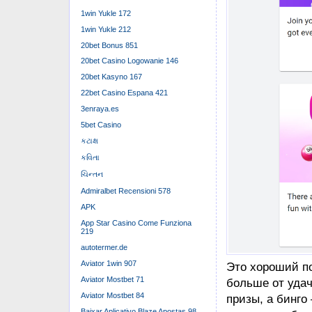
Мобильног
1win Yukle 172
1win Yukle 212
В таком случае
20bet Bonus 851
игра
https://ww
20bet Casino Logowanie 146
должны быть ви
20bet Kasyno 167
CVV2 показыват
22bet Casino Espana 421
быстрым способ
3enraya.es
адреса электро
5bet Casino
выбрать игров
કટાક્ષ
регулятора, а 
કવિતા
Кюросао. Иногд
ચિન્તન
на которые они
Admiralbet Recensioni 578
APK
Возможно, м
создавать у
App Star Casino Come Funziona
219
Вам можете 
autotermer.de
регистрации
Aviator 1win 907
П͏рогра͏мма 
Aviator Mostbet 71
в том числе 
Aviator Mostbet 84
Любителям э
Baixar Aplicativo Blaze Apostas 98