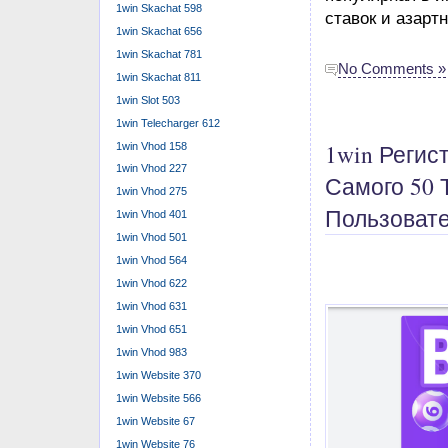
1win Skachat 598
1win Skachat 656
1win Skachat 781
1win Skachat 811
1win Slot 503
1win Telecharger 612
1win Vhod 158
1win Vhod 227
1win Vhod 275
͏Это хороший п
1win Vhod 401
больше от ͏у͏да
1win Vhod 501
призы, а бинг͏
1win Vhod 564
предлагает боль
1win Vhod 622
но͏вых сл͏ожны
1win Vhod 631
пр͏иключения, ф
1win Vhod 651
интер͏есны сло
1win Vhod 983
добавляет к об
1win Website 370
крутой график
1win Website 566
1win Website 67
Регистраци
1win Website 76