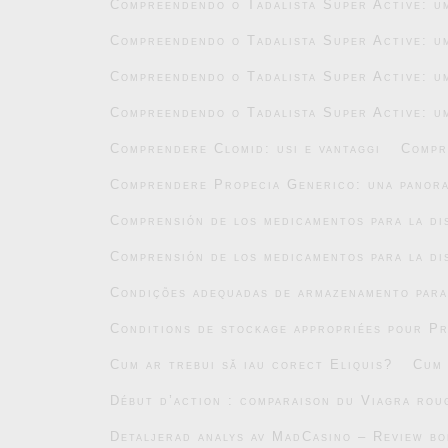
Compreendendo o Tadalista Super Active: um
Compreendendo o Tadalista Super Active: um
Compreendendo o Tadalista Super Active: um
Compreendendo o Tadalista Super Active: um
Comprendere Clomid: usi e vantaggi
Compr
Comprendere Propecia Generico: una panor
Comprensión de los medicamentos para la di
Comprensión de los medicamentos para la di
Condições adequadas de armazenamento par
Conditions de stockage appropriées pour P
Cum ar trebui să iau corect Eliquis?
Cum 
Début d’action : comparaison du Viagra roug
Detaljerad analys av MadCasino – Review b