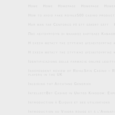
Home
Home
Homepage
Homepage
Home
How to avoid fake royale500 casino product
Hur man tar Cenforce på ett säkert sätt
Πώς λειτουργούν οι μαλακές καρτέλες Kamag
Η σχέση μεταξύ της στυτικής δυσλειτουργίας
Η σχέση μεταξύ της στυτικής δυσλειτουργίας
Identificazione delle farmacie online legitt
Independent review of RoyalSpin Casino – R
players in the UK
Inleiding tot Accutane Generiek
IntellectBet Casino in United Kingdom: Exp
Introduction à Eliquis et ses utilisations
Introduction au Viagra rouge et à l’Avanafi