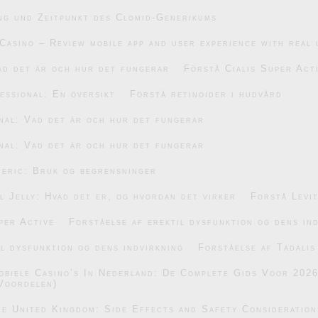
ng und Zeitpunkt des Clomid-Generikums
Casino – Review mobile app and user experience with real 
ad det är och hur det fungerar
Förstå Cialis Super Act
essional: En översikt
Förstå retinoider i hudvård
nal: Vad det är och hur det fungerar
nal: Vad det är och hur det fungerar
eric: Bruk og begrensninger
 Jelly: Hvad det er, og hvordan det virker
Forstå Levi
per Active
Forståelse af erektil dysfunktion og dens in
il dysfunktion og dens indvirkning
Forståelse af Tadalis
obiele Casino’s In Nederland: De Complete Gids Voor 202
Voordelen)
he United Kingdom: Side Effects and Safety Consideration