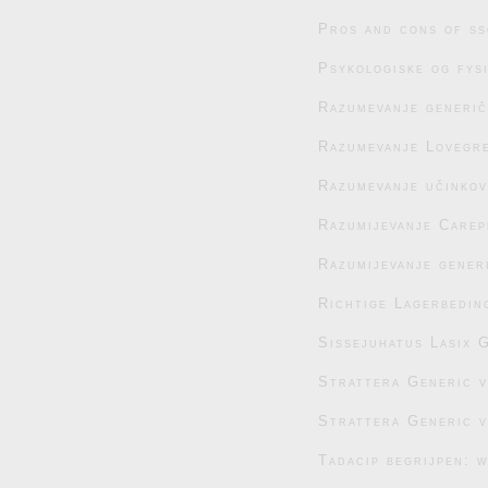
Pros and cons of ss
Psykologiske og fys
Razumevanje generič
Razumevanje Lovegre
Razumevanje učinko
Razumijevanje Carep
Razumijevanje generi
Richtige Lagerbedin
Sissejuhatus Lasix G
Strattera Generic 
Strattera Generic 
Tadacip begrijpen: 