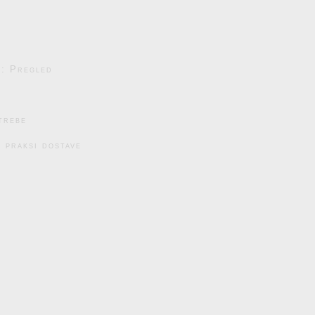
e: Pregled
trebe
 praksi dostave