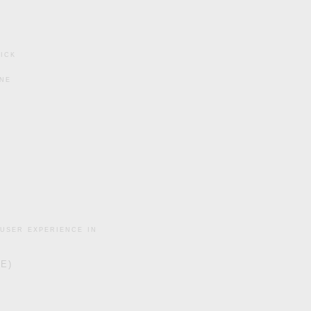
ick
ine
user experience in
DE)