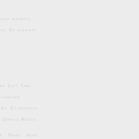
user insights
ive: En översikt
tra Soft Tabs
dvirkning
 Sx: Et overblik
6 (Gratis Modes,
s
Home
Home