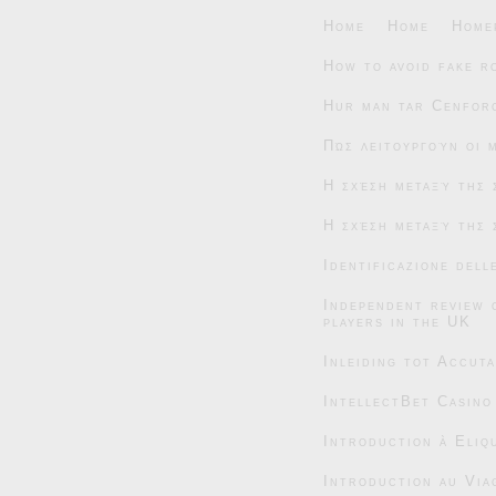
Home
Home
Home
How to avoid fake r
Hur man tar Cenforc
Πώς λειτουργούν οι 
Η σχέση μεταξύ της 
Η σχέση μεταξύ της 
Identificazione dell
Independent review 
players in the UK
Inleiding tot Accut
IntellectBet Casino
Introduction à Eliqu
Introduction au Via