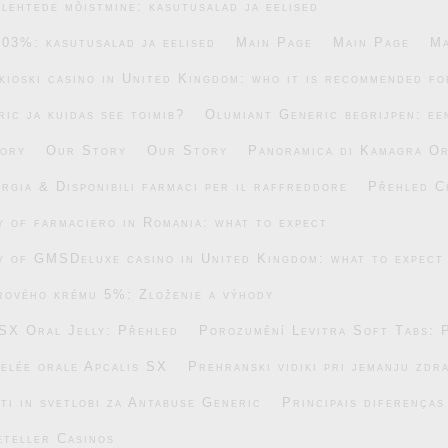
lehtede mõistmine: kasutusalad ja eelised
.03%: kasutusalad ja eelised
Main Page
Main Page
Ma
ikioski casino in United Kingdom: who it is recommended fo
ic ja kuidas see toimib?
Olumiant Generic begrijpen: ee
ory
Our Story
Our Story
Panoramica di Kamagra Or
rgia & Disponibili farmaci per il raffreddore
Přehled C
ty of farmaciero in Romania: what to expect
ty of GMSDeluxe casino in United Kingdom: what to expect
rového krému 5%: Zloženie a výhody
SX Oral Jelly: Přehled
Porozumění Levitra Soft Tabs: 
gelée orale Apcalis SX
Prehranski vidiki pri jemanju zdr
ti in svetlobi za Antabuse Generic
Principais diferença
eteller Casinos