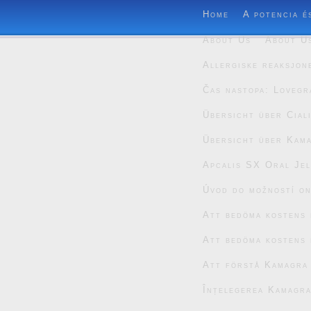
Home
A potencia é
About Us
About U
Allergiske reaksjon
Čas nastopa: Lovegr
Übersicht über Cial
Übersicht über Kam
Apcalis SX Oral Jel
Úvod do možností on
Att bedöma kostens 
Att bedöma kostens 
Att förstå Kamagra
Înțelegerea Kamagra 