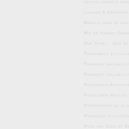
Levitra pehmete vahe
Lumigan 0 mõistmine
Medical uses of pel
Mis on Vermox Gener
Our Story
Our St
Panoramica sull’alle
Pharmacy availabili
Pharmacy availabili
Pochopenie Aciklovi
Porozumění Apcalis 
Présentation de la 
Premisleki o vlažnos
Pros and Cons of N