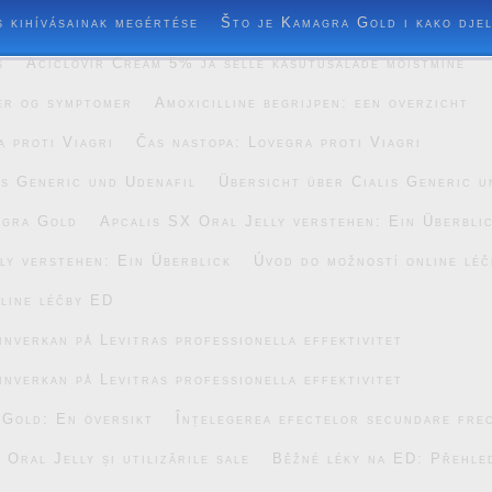
s kihívásainak megértése
Što je Kamagra Gold i kako dje
s
Aciclovir Cream 5% ja selle kasutusalade mõistmine
er og symptomer
Amoxicilline begrijpen: een overzicht
a proti Viagri
Čas nastopa: Lovegra proti Viagri
is Generic und Udenafil
Übersicht über Cialis Generic u
agra Gold
Apcalis SX Oral Jelly verstehen: Ein Überbli
ly verstehen: Ein Überblick
Úvod do možností online lé
line léčby ED
inverkan på Levitras professionella effektivitet
inverkan på Levitras professionella effektivitet
 Gold: En översikt
Înțelegerea efectelor secundare fre
Oral Jelly și utilizările sale
Běžné léky na ED: Přehle