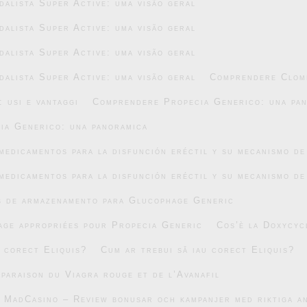
alista Super Active: uma visão geral
alista Super Active: uma visão geral
alista Super Active: uma visão geral
alista Super Active: uma visão geral
Comprendere Clomi
 usi e vantaggi
Comprendere Propecia Generico: una pa
ia Generico: una panoramica
medicamentos para la disfunción eréctil y su mecanismo de
medicamentos para la disfunción eréctil y su mecanismo de
s de armazenamento para Glucophage Generic
age appropriées pour Propecia Generic
Cos’è la Doxycyc
u corect Eliquis?
Cum ar trebui să iau corect Eliquis?
mparaison du Viagra rouge et de l’Avanafil
v MadCasino – Review bonusar och kampanjer med riktiga 