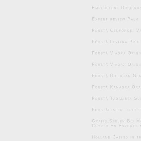
Empfohlene Dosieru
Expert review Palm 
Förstå Cenforce: V
Förstå Levitra Prof
Förstå Viagra Origi
Förstå Viagra Origi
Forstå Diflucan Gen
Forstå Kamagra Oral
Forstå Tadalista Su
Forståelse af erekt
Gratis Spelen Bij M
Crypto-En Esports-
Holland Casino in t