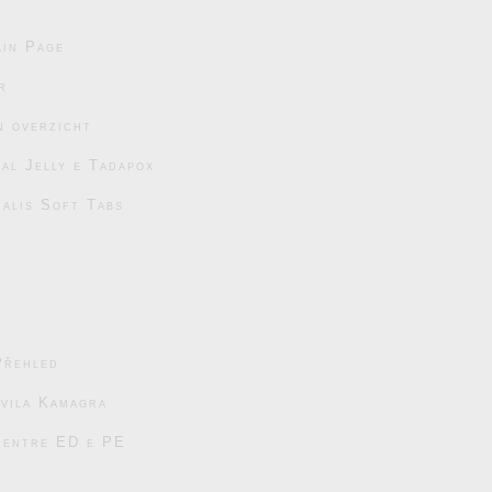
in Page
r
n overzicht
al Jelly e Tadapox
ialis Soft Tabs
Přehled
avila Kamagra
s entre ED e PE