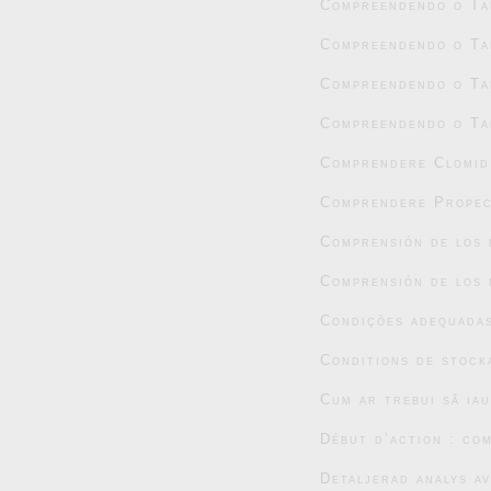
Compreendendo o Tad
Compreendendo o Tad
Compreendendo o Tad
Compreendendo o Tad
Comprendere Clomid:
Comprendere Propec
Comprensión de los 
Comprensión de los 
Condições adequada
Conditions de stock
Cum ar trebui să ia
Début d’action : co
Detaljerad analys a