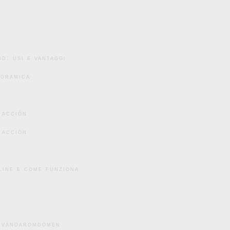
d: usi e vantaggi
noramica
 acción
 acción
line e come funziona
användaromdömen