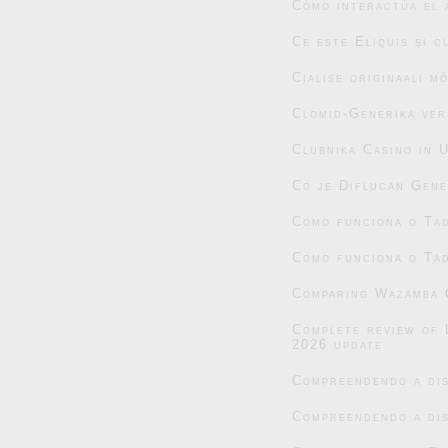
Cómo interactúa el 
Ce este Eliquis și 
Cialise originaali m
Clomid-Generika ver
Clubnika Casino in 
Co je Diflucan Gene
Como funciona o Tad
Como funciona o Tad
Comparing Wazamba C
Complete review of 
2026 update
Compreendendo a dis
Compreendendo a dis