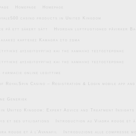
page
Homepage
Homepage
oyale500 casino products in United Kingdom
e på ett säkert sätt
Hvordan luftfugtighed påvirker Ba
μαλακές καρτέλες Kamagra στο σώμα
στυτικής δυσλειτουργίας και της χαμηλής τεστοστερόνης
στυτικής δυσλειτουργίας και της χαμηλής τεστοστερόνης
e farmacie online legittime
of RoyalSpin Casino – Registration & Login mobile app and
ane Generiek
 in United Kingdom: Expert Advice and Treatment Insights
is et ses utilisations
Introduction au Viagra rouge et à
gra rouge et à l’Avanafil
Introduzione alle compresse mo