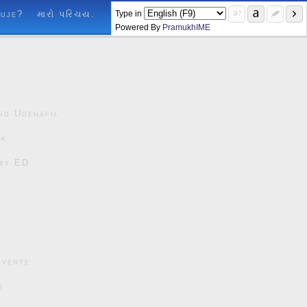
Type in
luje?
મારો પરિચય.
Powered By
PramukhIME
nd Udenafil
ck
čby ED
cvente
d