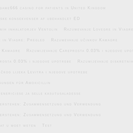
game666 casino for patients in United Kingdom
iske konsekvenser af ubehandlet ED
nih inhalatorjev Ventolin
Razumevanje Lovegre in Viagr
 in Viagre: Pregled
Razumevanje učinkov Kamagre
v Kamagre
Razumijevanje Careprosta 0.03% i njegove upo
rosta 0.03% i njegove upotrebe
Razumijevanje diskretnih
čkog lijeka Levitra i njegove upotrebe
gungen für Amoxicillin
enericisse ja selle kasutusaladesse
verstehen: Zusammensetzung und Verwendung
verstehen: Zusammensetzung und Verwendung
wat u moet weten
Test