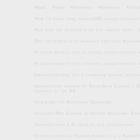
Home
Home
Homepage
Homepage
Home
How to avoid fake royale500 casino product
Hur man tar Cenforce på ett säkert sätt
Πώς λειτουργούν οι μαλακές καρτέλες Kamag
Η σχέση μεταξύ της στυτικής δυσλειτουργίας
Η σχέση μεταξύ της στυτικής δυσλειτουργίας
Identificazione delle farmacie online legitt
Independent review of RoyalSpin Casino – R
players in the UK
Inleiding tot Accutane Generiek
IntellectBet Casino in United Kingdom: Exp
Introduction à Eliquis et ses utilisations
Introduction au Viagra rouge et à l’Avanafi