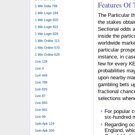
Features Of 
1 Win India 799
1 Win Login 184
The Particular th
1 Win Login 820
the stakes obtai
1 Win Login 822
Sectional odds a
1 Win Login 829
inside the parti
1 Win Online 113
worldwide market
1 Win Online 570
particular prospe
1 Win Online 629
instance, in cas
1vin 128
few for every KE
1vin 4
probabilities m
1vin 449
upon nearby mar
1vin 788
gambling bets up
1vin 825
fractional chan
1vin 87
selections whene
1vin 893
1vin 961
For popular c
six-hundred 
1vin 99
Regarding oc
1win Apk 124
England, whic
1win Apk 326