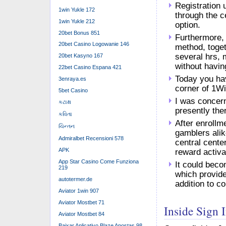
Registration 
1win Yukle 172
through the ce
1win Yukle 212
option.
20bet Bonus 851
Furthermore, 
20bet Casino Logowanie 146
method, toget
several hrs, 
20bet Kasyno 167
without havin
22bet Casino Espana 421
Today you ha
3enraya.es
corner of 1Wi
5bet Casino
I was concern
કટાક્ષ
presently the
કવિતા
After enrollm
ચિન્તન
gamblers alik
Admiralbet Recensioni 578
central cente
APK
reward activa
App Star Casino Come Funziona
It could beco
219
which provide
autotermer.de
addition to co
Aviator 1win 907
Aviator Mostbet 71
Inside Sign 
Aviator Mostbet 84
Baixar Aplicativo Blaze Apostas 98