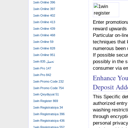
1win Online 396
1win Online 397
1win Online 402
Enter promotion
1win Online 413
reward upwards 
1win Online 439
Particular on-li
1win Online 468
techniques that 
1win Online 59
numerous been u
1win Online 828
If possible secu
1win Online 951
possibly in the 
1win تحميل 835
consumer via em
1win Pro 147
1win Pro 842
Enhance You
1win Promo Code 232
Deposit Ad
1win Promo Code 754
1win Qeydiyyat 51
This Specific de
1win Register 869
authorized entr
1win Registratsiya 34
washing restrict
1win Registratsiya 396
through encrypti
1win Registratsiya 436
personal privacy
1win Registratsiya 552