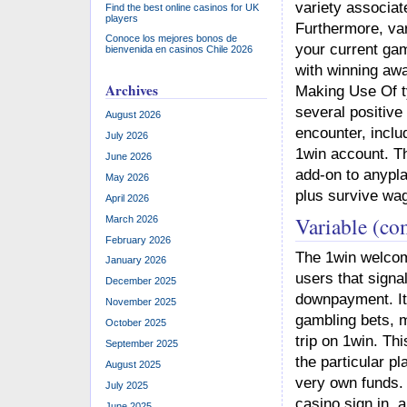
variety associat
Find the best online casinos for UK
players
Furthermore, va
Conoce los mejores bonos de
your current ga
bienvenida en casinos Chile 2026
with winning aw
Archives
Making Use Of ty
several positive 
August 2026
encounter, inclu
July 2026
1win account. T
June 2026
add-on to anypl
May 2026
plus survive wag
April 2026
Variable (c
March 2026
February 2026
The 1win welcome
January 2026
users that signal
December 2025
downpayment. It 
November 2025
gambling bets, ma
October 2025
trip on 1win. Th
September 2025
the particular p
August 2025
very own funds. 
July 2025
casino sign in, a
June 2025