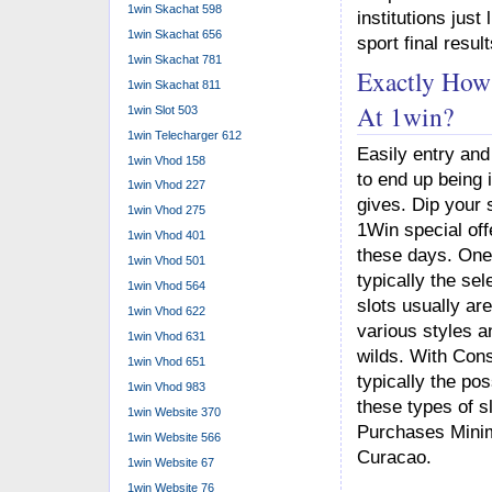
1win Skachat 598
institutions just
1win Skachat 656
sport final resul
1win Skachat 781
Exactly How
1win Skachat 811
At 1win?
1win Slot 503
1win Telecharger 612
Easily entry and
1win Vhod 158
to end up being i
1win Vhod 227
gives. Dip your 
1win Vhod 275
1Win special of
1win Vhod 401
these days. One 
1win Vhod 501
typically the se
1win Vhod 564
slots usually are
1win Vhod 622
various styles a
1win Vhod 631
wilds. With Con
1win Vhod 651
typically the po
1win Vhod 983
these types of s
1win Website 370
Purchases Minima
1win Website 566
Curacao.
1win Website 67
1win Website 76