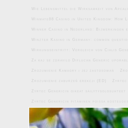
Wie Lebensmittel die Wirksamkeit von Apcal
Winmate88 Casino in United Kingdom: How L
Winner Casino in Nederland: Bijwerkingen e
Winzter Kasino in Germany: common questi
Wirkungseintritt: Vergleich von Cialis Gen
Za kaj se zdravilo Diflucan Generic uporab
Zrozumienie Kamagry i jej zastosowań
Zro
Zrozumienie zaburzeń erekcji (ED)
Zyrtec
Zyrtec Genericin oikeat säilytysolosuhteet
Zyrtec Genericin pitäminen poissa kosteude