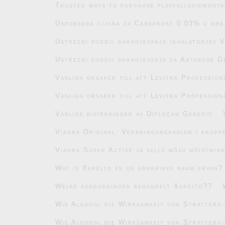
Trusted ways to purchase playfallsviewonta
Usporedba cijena za Careprost 0.03% u mre
Ustrezni pogoji shranjevanja inhalatorjev 
Ustrezni pogoji shranjevanja za Antabuse G
Vanliga orsaker till att Levitra Profession
Vanliga orsaker till att Levitra Profession
Vanlige bivirkninger av Diflucan Generic
Viagra Original: Verkningsmekanism i kropp
Viagra Super Active ja selle mõju mõistmin
Wat is Xarelto en de generieke naam ervan?
Welke aandoeningen behandelt Xarelto??
Wie Alkohol die Wirksamkeit von Strattera-
Wie Alkohol die Wirksamkeit von Strattera-