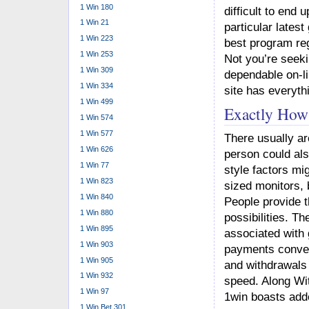
1 Win 180
difficult to end
1 Win 21
particular lates
1 Win 223
best program re
1 Win 253
Not you’re seeki
1 Win 309
dependable on-li
1 Win 334
site has everyth
1 Win 499
Exactly How
1 Win 574
1 Win 577
There usually ar
1 Win 626
person could als
1 Win 77
style factors mi
1 Win 823
sized monitors, 
1 Win 840
People provide t
1 Win 880
possibilities. Th
1 Win 895
associated with 
1 Win 903
payments conveni
1 Win 905
and withdrawals 
1 Win 932
speed. Along Wit
1 Win 97
1win boasts add
1 Win Bet 301