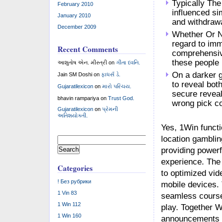
Typically The
February 2010
influenced si
January 2010
and withdraw
December 2009
Whether Or No
regard to imm
Recent Comments
comprehensive
these people
આશુતોષ એન. મીસ્ત્રી
on
ગીતા ધ્વનિ.
On a darker g
Jain SM Doshi
on
ફાધર્સ ડે.
to reveal bot
Gujaratilexicon
on
મારો પરિચય.
secure reveal
bhavin rampariya
on
Trust God.
wrong pick co
Gujaratilexicon
on
પ્રેમની
અતિશયોક્તી.
Yes, 1Win functi
location gambling
Search
for:
providing powerf
experience. The 
Categories
to optimized vid
! Без рубрики
mobile devices. 
1 Vin 83
seamless course-
1 Win 112
play. Together Wi
1 Win 160
announcements co