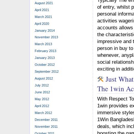
August 2021
of entry, whilst
April 2021
personal informa
March 2021
activities wager
April 2020
accounts allows 
January 2014
the characteristi
November 2013
impressive and t
March 2013
person in buy to
February 2013
whenever, anypla
January 2013
social relations
October 2012
exciting in addit
September 2012
Just What
August 2012
July 2012
The 1win Ac
June 2012
With Respect To 
May 2012
1win provides e
April 2012
immersive styles
March 2012
1Win Bangladesh
December 2011
deals, which inc
November 2011
boosting the ga
October 2011