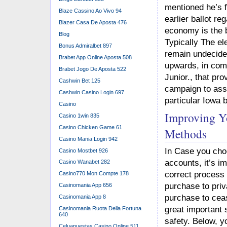
mentioned he’s f
Blaze Cassino Ao Vivo 94
earlier ballot r
Blazer Casa De Aposta 476
economy is the b
Blog
Typically The el
Bonus Admiralbet 897
remain undecide
Brabet App Online Aposta 508
upwards, in com
Brabet Jogo De Aposta 522
Junior., that pr
Cashwin Bet 125
campaign to ass
Cashwin Casino Login 697
particular Iowa 
Casino
Improving Y
Casino 1win 835
Casino Chicken Game 61
Methods
Casino Mania Login 942
In Case you cho
Casino Mostbet 926
accounts, it’s im
Casino Wanabet 282
correct process 
Casino770 Mon Compte 178
purchase to priv
Casinomania App 656
purchase to ceas
Casinomania App 8
great important 
Casinomania Ruota Della Fortuna
640
safety. Below, yo
Celuapuestas Casino Online 511