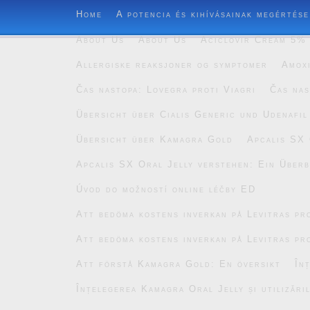
Home
A potencia és kihívásainak megértése
About Us
About Us
Aciclovir Cream 5% 
Allergiske reaksjoner og symptomer
Amoxi
Čas nastopa: Lovegra proti Viagri
Čas nas
Übersicht über Cialis Generic und Udenafil
Übersicht über Kamagra Gold
Apcalis SX 
Apcalis SX Oral Jelly verstehen: Ein Überb
Úvod do možností online léčby ED
Att bedöma kostens inverkan på Levitras pro
Att bedöma kostens inverkan på Levitras pro
Att förstå Kamagra Gold: En översikt
În
Înțelegerea Kamagra Oral Jelly și utilizăril