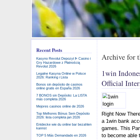
Recent Posts
Archive for 
Kasyno Revolut Depozyt ᐈ Casino i
Gry Hazardowe z Płatnością
Revolut 2026
1win Indones
Legalne Kasyna Online w Polsce
2026: Ranking i Lista
Official Inter
Bonos sin depósito de casinos
online gratis en España 2026
7 BONOS sin Depósito: La LISTA
más completa 2026
Mejores casinos online de 2026
Right Now There
Top Melhores Bónus Sem Depósito
2026: lista completa jan 2026
a 1win bank acco
Entdecke wie du online bar bezahlen
games. This Par
kannst
to become able t
TOP 5 Más Demandado en 2026