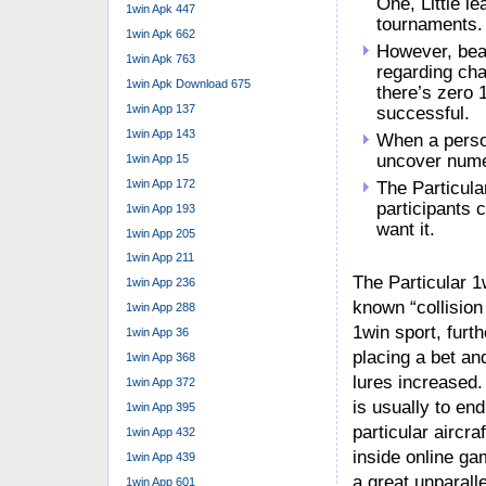
One, Little le
1win Apk 447
tournaments.
1win Apk 662
However, bear
1win Apk 763
regarding cha
1win Apk Download 675
there’s zero 
1win App 137
successful.
1win App 143
When a person
uncover nume
1win App 15
1win App 172
The Particula
participants 
1win App 193
want it.
1win App 205
1win App 211
The Particular 1w
1win App 236
known “collision
1win App 288
1win sport, furt
1win App 36
placing a bet and
1win App 368
lures increased.
1win App 372
is usually to en
1win App 395
particular aircr
1win App 432
inside online ga
1win App 439
a great unparall
1win App 601