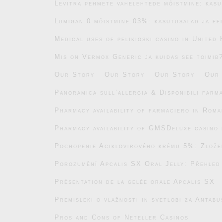
Levitra pehmete vahelehtede mõistmine: kasu
Lumigan 0 mõistmine.03%: kasutusalad ja ee
Medical uses of pelikioski casino in United
Mis on Vermox Generic ja kuidas see toimib
Our Story
Our Story
Our Story
Our
Panoramica sull’allergia & Disponibili farm
Pharmacy availability of farmaciero in Roma
Pharmacy availability of GMSDeluxe casino 
Pochopenie Aciklovirového krému 5%: Zlože
Porozumění Apcalis SX Oral Jelly: Přehled
Présentation de la gelée orale Apcalis SX
Premisleki o vlažnosti in svetlobi za Antab
Pros and Cons of Neteller Casinos