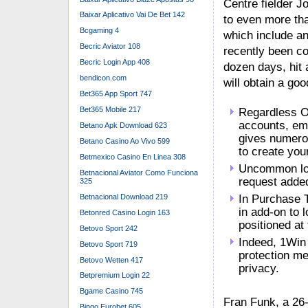
Centre fielder J
Baixar Aplicativo Vai De Bet 142
to even more tha
Bcgaming 4
which include a
Becric Aviator 108
recently been co
Becric Login App 408
dozen days, hit 
bendicon.com
will obtain a g
Bet365 App Sport 747
Bet365 Mobile 217
Regardless O
accounts, ema
Betano Apk Download 623
gives numero
Betano Casino Ao Vivo 599
to create you
Betmexico Casino En Linea 308
Uncommon logo
Betnacional Aviator Como Funciona
request added
325
Betnacional Download 219
In Purchase T
in add-on to l
Betonred Casino Login 163
positioned at 
Betovo Sport 242
Indeed, 1Win 
Betovo Sport 719
protection me
Betovo Wetten 417
privacy.
Betpremium Login 22
Bgame Casino 745
Fran Funk, a 26
Bingo Eurobet 605