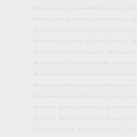
Pros and cons of ssgame666 casino for pati
Psykologiske og fysiske konsekvenser af ub
Razumevanje generičnih inhalatorjev Ventol
Razumevanje Lovegre in Viagre: Pregled
R
Razumevanje učinkov Kamagre
Razumijevan
Razumijevanje Careprosta 0.03% i njegove 
Razumijevanje generičkog lijeka Levitra i n
Richtige Lagerbedingungen für Amoxicillin
Sissejuhatus Lasix Genericisse ja selle kas
Strattera Generic verstehen: Zusammenset
Strattera Generic verstehen: Zusammenset
Tadacip begrijpen: wat u moet weten
Test