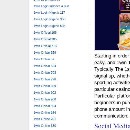
1win Login Indonesia 698
1win Login Nigeria 117
1win Login Nigeria 358
1win Login Nigeria 503
1win Official 168
1win Official 205
1win Official 713
1win Onlain 169
Starting in orde
1win Onlain 57
easy, and 1win T
1win Onlain 624
Typically The 1s
1win Onlain 703
signal up, wheth
1win Onlain 798
sporting activiti
1win Onlain 859
particular casino
1win Onlain 902
Particular platf
1win Onlain 908
beginners in pur
1win Onlain 924
phone amount im
1win Online 164
communication.
1win Online 281
Social Medi
1win Online 330