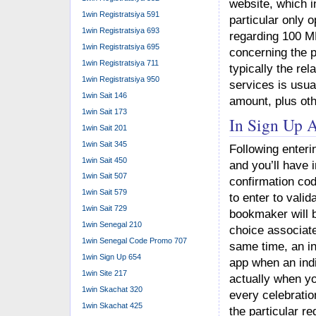
website, which in
1win Registratsiya 591
particular only 
1win Registratsiya 693
regarding 100 M
1win Registratsiya 695
concerning the pa
1win Registratsiya 711
typically the re
1win Registratsiya 950
services is usua
1win Sait 146
amount, plus oth
1win Sait 173
In Sign Up 
1win Sait 201
1win Sait 345
Following enterin
1win Sait 450
and you’ll have 
1win Sait 507
confirmation co
1win Sait 579
to enter to vali
1win Sait 729
bookmaker will b
1win Senegal 210
choice associate
1win Senegal Code Promo 707
same time, an in
1win Sign Up 654
app when an indi
1win Site 217
actually when yo
1win Skachat 320
every celebratio
1win Skachat 425
the particular r