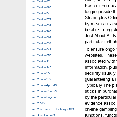
1win Casino 47
Eastern Europea
1win Casino 485
logging inside t
1win Casino 54
Steam plus Odno
1win Casino 577
by means of a si
1win Casino 639
be able to regis
1win Casino 763
Just About All ty
1win Casino 807
particular cell 
1win Casino 834
To ensure ongoin
1win Casino 841
websites. These 
1win Casino 855
associated with 
1win Casino 911
information, plu
1win Casino 946
security usually
1win Casino 956
guaranteeing a r
1win Casino 977
Typically The pl
1win Casino App 513
sticks in purchas
1win Casino Chile 296
by the particular
1win Casino Login 40
evidence associa
1win Ci 515
on-line gambling
1win Cote Divoire Telecharger 619
functions, functi
1win Download 429