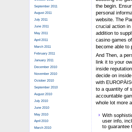
the begin. Ensur
September 2011
personal informa
August 2011
website. The Par
July 2011
crucial action in
June 2011
addition to supp
May 2011
casino games off
April 2011
become able to p
March 2011
February 2011
And Then, a pers
January 2011
link it to your 
December 2010
inside reputatio
November 2010
decide on inside 
October 2010
with EUROPÄISC
September 2010
to a quantity of 
August 2010
accountable gamb
July 2010
whole lot more a
June 2010
May 2010
With sophisti
user info, inc
April 2010
to guarantee 
March 2010