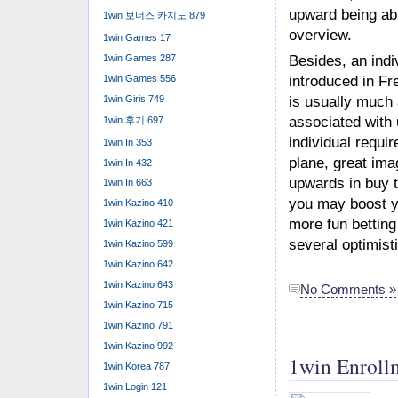
upward being abl
1win 보너스 카지노 879
overview.
1win Games 17
1win Games 287
Besides, an indiv
1win Games 556
introduced in Fr
1win Giris 749
is usually much 
associated with 
1win 후기 697
individual requir
1win In 353
plane, great ima
1win In 432
upwards in buy t
1win In 663
you may boost yo
1win Kazino 410
more fun bettin
1win Kazino 421
several optimist
1win Kazino 599
1win Kazino 642
1win Kazino 643
No Comments »
1win Kazino 715
1win Kazino 791
1win Kazino 992
1win Enroll
1win Korea 787
1win Login 121