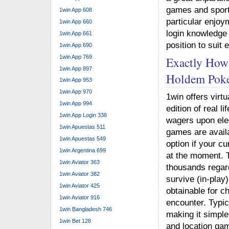
games and sports
1win App 608
particular enjoy
1win App 660
login knowledge 
1win App 661
position to suit 
1win App 690
1win App 769
Exactly How
1win App 897
Holdem Poke
1win App 953
1win App 970
1win offers virtu
1win App 994
edition of real l
1win App Login 338
wagers upon elec
1win Apuestas 511
games are availa
1win Apuestas 549
option if your c
1win Argentina 699
at the moment. 
1win Aviator 363
thousands regar
1win Aviator 382
survive (in-play
1win Aviator 425
obtainable for c
1win Aviator 916
encounter. Typic
1win Bangladesh 746
making it simple
1win Bet 128
and location gam