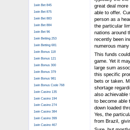
great deal more 
1win Bet 845
able to offer. C
1win Bet 875
person as a hea
1win Bet 883
the particular li
1win Bet 884
1win Bet 96
nations around t
1win Betting 253
recently been in
1win Betting 681
numerous many 
1win Bonus 118
This funds could
1win Bonus 121
game. Yet it may
1win Bonus 300
large sum assoc
1win Bonus 379
this specific pr
1win Bonus 981
bets or taken. M
1win Bonus Code 768
shortage regardi
1win Casino 135
also achievable 
1win Casino 194
to become able t
1win Casino 274
down loaded thro
1win Casino 384
Yes, the particu
1win Casino 399
from Brazil, giv
1win Casino 467
Sure, but mostl