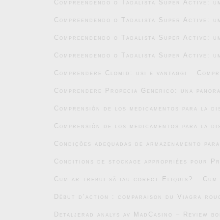
Compreendendo o Tadalista Super Active: um
Compreendendo o Tadalista Super Active: um
Compreendendo o Tadalista Super Active: um
Compreendendo o Tadalista Super Active: um
Comprendere Clomid: usi e vantaggi
Compr
Comprendere Propecia Generico: una panor
Comprensión de los medicamentos para la di
Comprensión de los medicamentos para la di
Condições adequadas de armazenamento par
Conditions de stockage appropriées pour P
Cum ar trebui să iau corect Eliquis?
Cum 
Début d’action : comparaison du Viagra roug
Detaljerad analys av MadCasino – Review b