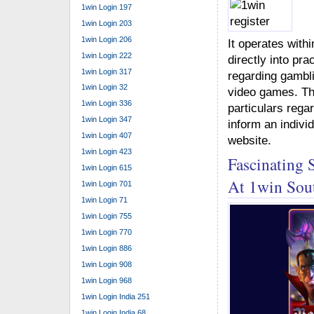
1win Login 197
1win Login 203
1win Login 206
It operates withi
1win Login 222
directly into pra
1win Login 317
regarding gamblin
1win Login 32
video games. Thi
1win Login 336
particulars rega
1win Login 347
inform an individ
1win Login 407
website.
1win Login 423
Fascinating 
1win Login 615
At 1win Sou
1win Login 701
1win Login 71
1win Login 755
1win Login 770
1win Login 886
1win Login 908
1win Login 968
1win Login India 251
1win Login India 68