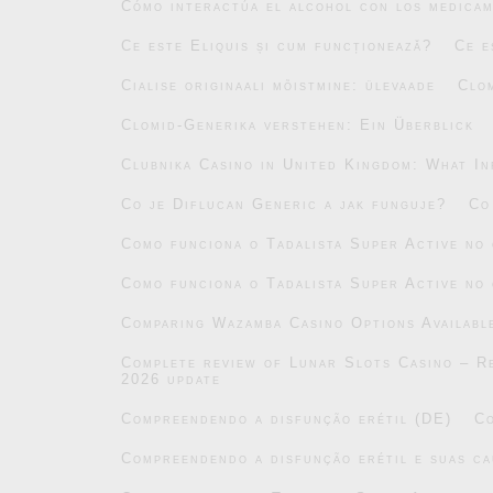
Cómo interactúa el alcohol con los medicam
Ce este Eliquis și cum funcționează?
Ce e
Cialise originaali mõistmine: ülevaade
Clo
Clomid-Generika verstehen: Ein Überblick
Clubnika Casino in United Kingdom: What In
Co je Diflucan Generic a jak funguje?
Co
Como funciona o Tadalista Super Active no
Como funciona o Tadalista Super Active no
Comparing Wazamba Casino Options Availabl
Complete review of Lunar Slots Casino – Re
2026 update
Compreendendo a disfunção erétil (DE)
Co
Compreendendo a disfunção erétil e suas ca