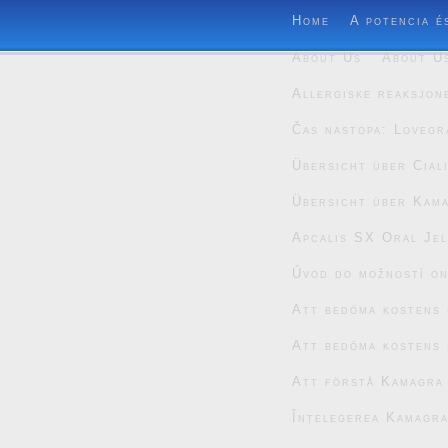
Home
A potencia é
About Us
About U
Allergiske reaksjon
Čas nastopa: Lovegr
Übersicht über Cial
Übersicht über Kam
Apcalis SX Oral Jel
Úvod do možností on
Att bedöma kostens 
Att bedöma kostens 
Att förstå Kamagra
Înțelegerea Kamagra 