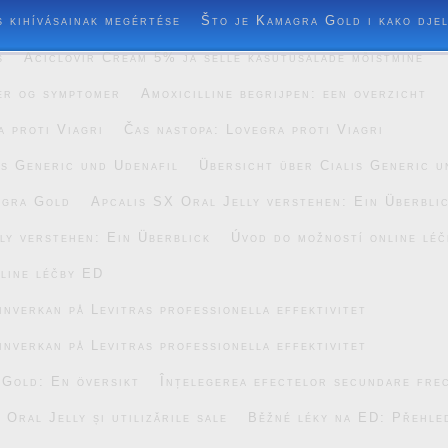
s kihívásainak megértése
Što je Kamagra Gold i kako dje
s
Aciclovir Cream 5% ja selle kasutusalade mõistmine
er og symptomer
Amoxicilline begrijpen: een overzicht
a proti Viagri
Čas nastopa: Lovegra proti Viagri
is Generic und Udenafil
Übersicht über Cialis Generic u
agra Gold
Apcalis SX Oral Jelly verstehen: Ein Überbli
ly verstehen: Ein Überblick
Úvod do možností online lé
line léčby ED
inverkan på Levitras professionella effektivitet
inverkan på Levitras professionella effektivitet
 Gold: En översikt
Înțelegerea efectelor secundare fre
Oral Jelly și utilizările sale
Běžné léky na ED: Přehle