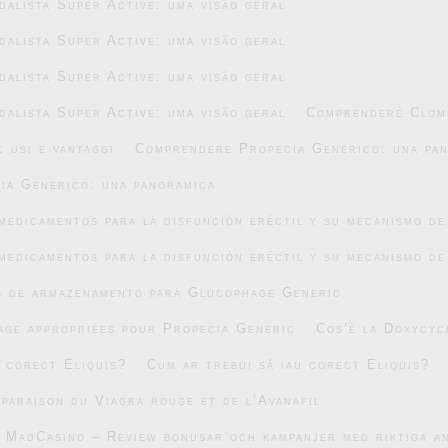
alista Super Active: uma visão geral
alista Super Active: uma visão geral
alista Super Active: uma visão geral
alista Super Active: uma visão geral
Comprendere Clomi
 usi e vantaggi
Comprendere Propecia Generico: una pa
ia Generico: una panoramica
medicamentos para la disfunción eréctil y su mecanismo de
medicamentos para la disfunción eréctil y su mecanismo de
s de armazenamento para Glucophage Generic
age appropriées pour Propecia Generic
Cos’è la Doxycyc
u corect Eliquis?
Cum ar trebui să iau corect Eliquis?
mparaison du Viagra rouge et de l’Avanafil
v MadCasino – Review bonusar och kampanjer med riktiga 