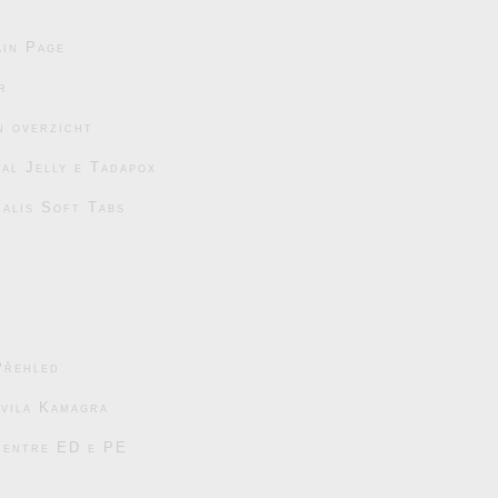
in Page
r
n overzicht
al Jelly e Tadapox
ialis Soft Tabs
Přehled
avila Kamagra
s entre ED e PE