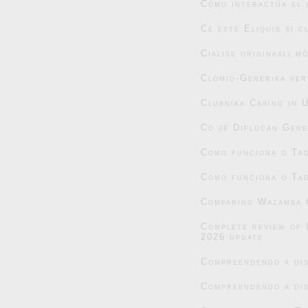
Cómo interactúa el 
Ce este Eliquis și 
Cialise originaali m
Clomid-Generika ver
Clubnika Casino in 
Co je Diflucan Gene
Como funciona o Tad
Como funciona o Tad
Comparing Wazamba C
Complete review of 
2026 update
Compreendendo a dis
Compreendendo a dis