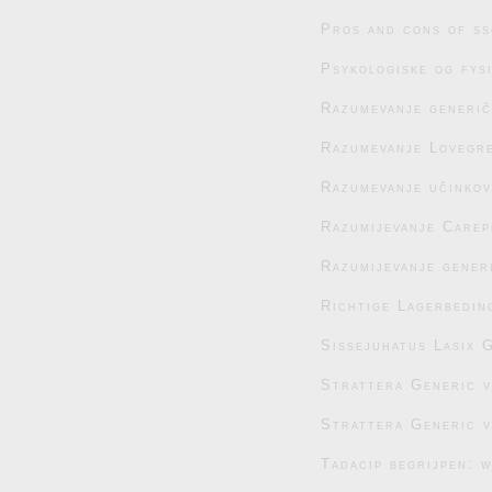
Pros and cons of ss
Psykologiske og fys
Razumevanje generič
Razumevanje Lovegre
Razumevanje učinko
Razumijevanje Carep
Razumijevanje generi
Richtige Lagerbedin
Sissejuhatus Lasix G
Strattera Generic 
Strattera Generic 
Tadacip begrijpen: 