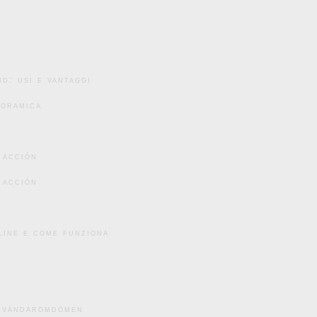
d: usi e vantaggi
noramica
 acción
 acción
line e come funziona
användaromdömen