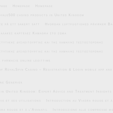
page
Homepage
Homepage
oyale500 casino products in United Kingdom
e på ett säkert sätt
Hvordan luftfugtighed påvirker Ba
μαλακές καρτέλες Kamagra στο σώμα
στυτικής δυσλειτουργίας και της χαμηλής τεστοστερόνης
στυτικής δυσλειτουργίας και της χαμηλής τεστοστερόνης
e farmacie online legittime
of RoyalSpin Casino – Registration & Login mobile app and
ane Generiek
 in United Kingdom: Expert Advice and Treatment Insights
is et ses utilisations
Introduction au Viagra rouge et à
gra rouge et à l’Avanafil
Introduzione alle compresse mo