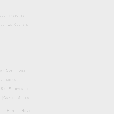
user insights
ive: En översikt
tra Soft Tabs
dvirkning
 Sx: Et overblik
6 (Gratis Modes,
s
Home
Home