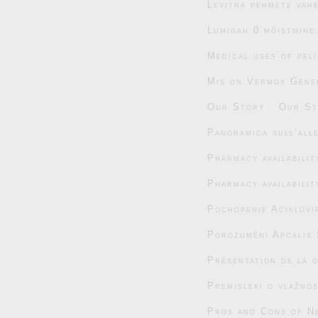
Levitra pehmete vahe
Lumigan 0 mõistmine
Medical uses of pel
Mis on Vermox Gener
Our Story
Our St
Panoramica sull’alle
Pharmacy availabili
Pharmacy availabili
Pochopenie Aciklovi
Porozumění Apcalis 
Présentation de la 
Premisleki o vlažnos
Pros and Cons of N