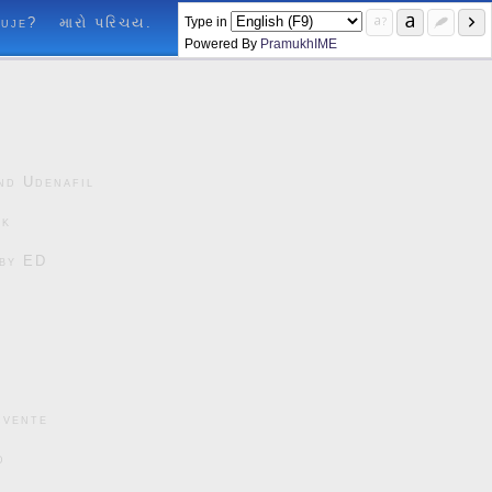
Type in
luje?
મારો પરિચય.
Powered By
PramukhIME
nd Udenafil
ck
čby ED
cvente
d