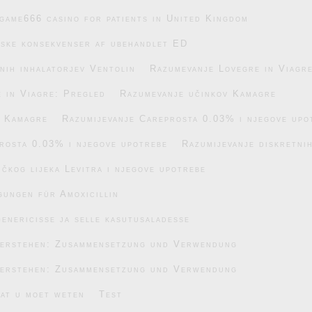
game666 casino for patients in United Kingdom
iske konsekvenser af ubehandlet ED
nih inhalatorjev Ventolin
Razumevanje Lovegre in Viagr
 in Viagre: Pregled
Razumevanje učinkov Kamagre
v Kamagre
Razumijevanje Careprosta 0.03% i njegove upo
rosta 0.03% i njegove upotrebe
Razumijevanje diskretnih
čkog lijeka Levitra i njegove upotrebe
gungen für Amoxicillin
enericisse ja selle kasutusaladesse
verstehen: Zusammensetzung und Verwendung
verstehen: Zusammensetzung und Verwendung
wat u moet weten
Test