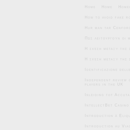
Home
Home
Home
How to avoid fake r
Hur man tar Cenforc
Πώς λειτουργούν οι 
Η σχέση μεταξύ της 
Η σχέση μεταξύ της 
Identificazione dell
Independent review 
players in the UK
Inleiding tot Accut
IntellectBet Casino
Introduction à Eliqu
Introduction au Via