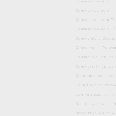
Compreendendo o Tad
Compreendendo o Tad
Compreendendo o Tad
Compreendendo o Tad
Comprendere Clomid:
Comprendere Propec
Comprensión de los 
Comprensión de los 
Condições adequada
Conditions de stock
Cum ar trebui să ia
Début d’action : co
Detaljerad analys a