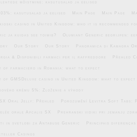
lehtede mõistmine: kasutusalad ja eelised
.03%: kasutusalad ja eelised
Main Page
Main Page
Ma
ikioski casino in United Kingdom: who it is recommended fo
ic ja kuidas see toimib?
Olumiant Generic begrijpen: ee
ory
Our Story
Our Story
Panoramica di Kamagra Or
rgia & Disponibili farmaci per il raffreddore
Přehled C
ty of farmaciero in Romania: what to expect
ty of GMSDeluxe casino in United Kingdom: what to expect
rového krému 5%: Zloženie a výhody
SX Oral Jelly: Přehled
Porozumění Levitra Soft Tabs: 
gelée orale Apcalis SX
Prehranski vidiki pri jemanju zdr
ti in svetlobi za Antabuse Generic
Principais diferença
eteller Casinos