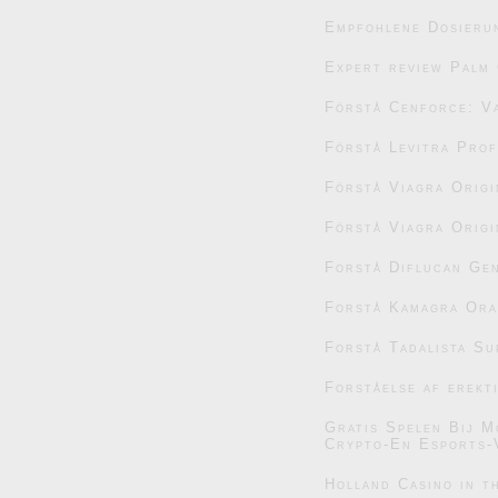
Empfohlene Dosieru
Expert review Palm 
Förstå Cenforce: V
Förstå Levitra Prof
Förstå Viagra Origi
Förstå Viagra Origi
Forstå Diflucan Gen
Forstå Kamagra Oral
Forstå Tadalista Su
Forståelse af erekt
Gratis Spelen Bij M
Crypto-En Esports-
Holland Casino in t