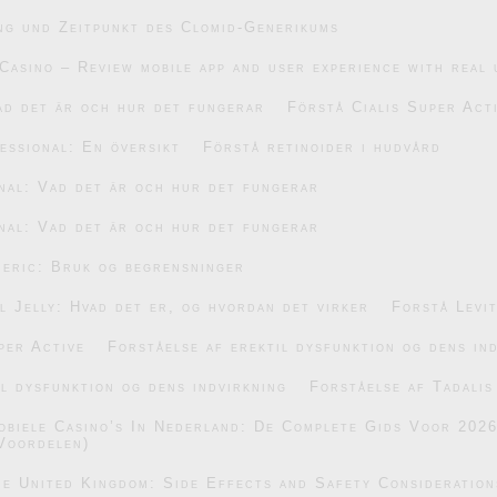
ng und Zeitpunkt des Clomid-Generikums
Casino – Review mobile app and user experience with real 
ad det är och hur det fungerar
Förstå Cialis Super Act
essional: En översikt
Förstå retinoider i hudvård
nal: Vad det är och hur det fungerar
nal: Vad det är och hur det fungerar
eric: Bruk og begrensninger
 Jelly: Hvad det er, og hvordan det virker
Forstå Levi
per Active
Forståelse af erektil dysfunktion og dens in
il dysfunktion og dens indvirkning
Forståelse af Tadalis
obiele Casino’s In Nederland: De Complete Gids Voor 202
Voordelen)
he United Kingdom: Side Effects and Safety Consideration