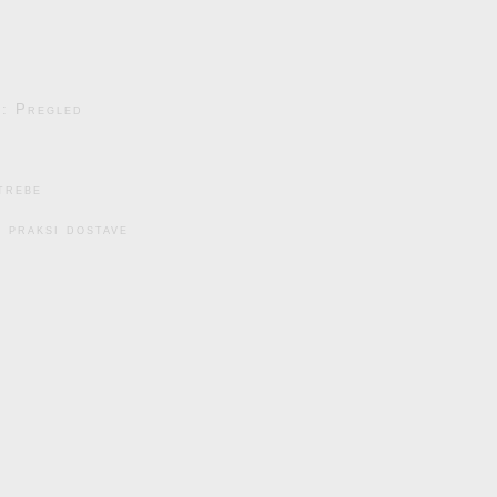
e: Pregled
trebe
 praksi dostave