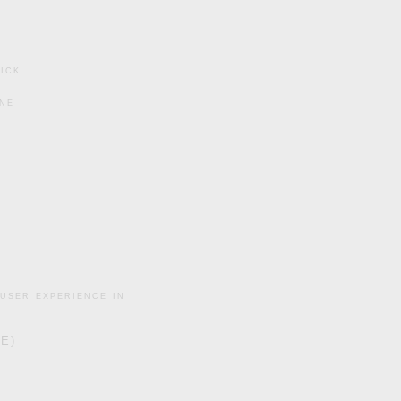
ick
ine
user experience in
DE)