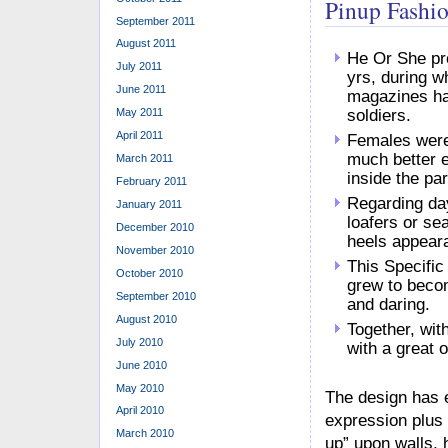
Pinup Fashio
September 2011
August 2011
He Or She pro
July 2011
yrs, during 
June 2011
magazines had
soldiers.
May 2011
April 2011
Females were 
much better 
March 2011
inside the par
February 2011
Regarding day
January 2011
loafers or se
December 2010
heels appeara
November 2010
This Specific
October 2010
grew to becom
September 2010
and daring.
August 2010
Together, wit
July 2010
with a great 
June 2010
May 2010
The design has e
April 2010
expression plus 
March 2010
up” upon walls, 