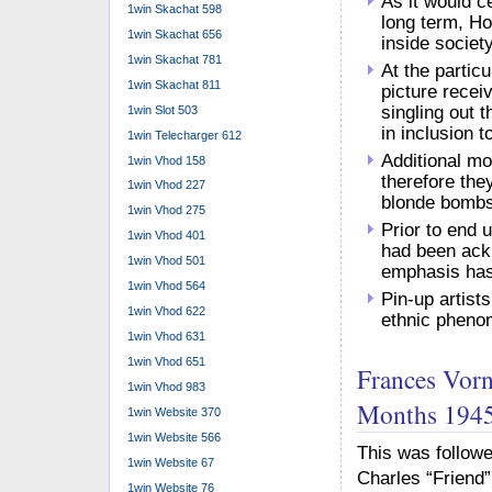
As it would c
1win Skachat 598
long term, Ho
1win Skachat 656
inside society
1win Skachat 781
At the partic
1win Skachat 811
picture recei
singling out 
1win Slot 503
in inclusion 
1win Telecharger 612
Additional mo
1win Vhod 158
therefore the
1win Vhod 227
blonde bombs
1win Vhod 275
Prior to end 
1win Vhod 401
had been ack
1win Vhod 501
emphasis has 
1win Vhod 564
Pin-up artist
1win Vhod 622
ethnic phenom
1win Vhod 631
1win Vhod 651
Frances Vorn
1win Vhod 983
Months 194
1win Website 370
1win Website 566
This was followe
1win Website 67
Charles “Friend
1win Website 76