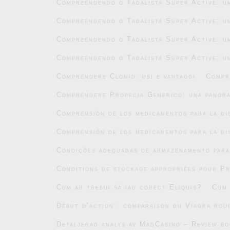
Compreendendo o Tadalista Super Active: um
Compreendendo o Tadalista Super Active: um
Compreendendo o Tadalista Super Active: um
Compreendendo o Tadalista Super Active: um
Comprendere Clomid: usi e vantaggi
Compr
Comprendere Propecia Generico: una panor
Comprensión de los medicamentos para la di
Comprensión de los medicamentos para la di
Condições adequadas de armazenamento par
Conditions de stockage appropriées pour P
Cum ar trebui să iau corect Eliquis?
Cum 
Début d’action : comparaison du Viagra roug
Detaljerad analys av MadCasino – Review b