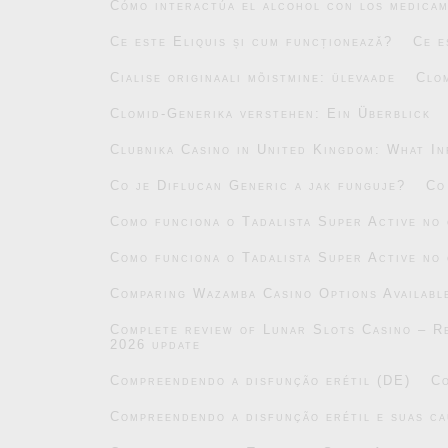
Cómo interactúa el alcohol con los medicam
Ce este Eliquis și cum funcționează?
Ce e
Cialise originaali mõistmine: ülevaade
Clo
Clomid-Generika verstehen: Ein Überblick
Clubnika Casino in United Kingdom: What In
Co je Diflucan Generic a jak funguje?
Co
Como funciona o Tadalista Super Active no
Como funciona o Tadalista Super Active no
Comparing Wazamba Casino Options Availabl
Complete review of Lunar Slots Casino – Re
2026 update
Compreendendo a disfunção erétil (DE)
Co
Compreendendo a disfunção erétil e suas ca