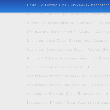
Home
A potencia és kihívásainak megértése
About Us
About Us
Aciclovir Cream 5% 
Allergiske reaksjoner og symptomer
Amoxi
Čas nastopa: Lovegra proti Viagri
Čas nas
Übersicht über Cialis Generic und Udenafil
Übersicht über Kamagra Gold
Apcalis SX 
Apcalis SX Oral Jelly verstehen: Ein Überb
Úvod do možností online léčby ED
Att bedöma kostens inverkan på Levitras pro
Att bedöma kostens inverkan på Levitras pro
Att förstå Kamagra Gold: En översikt
În
Înțelegerea Kamagra Oral Jelly și utilizăril