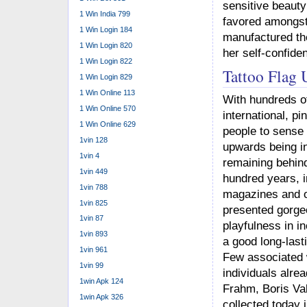
sensitive beauty
1 Win India 799
favored amongst
1 Win Login 184
manufactured th
1 Win Login 820
her self-confide
1 Win Login 822
Tattoo Flag 
1 Win Login 829
1 Win Online 113
With hundreds o
1 Win Online 570
international, pi
1 Win Online 629
people to sense 
1vin 128
upwards being in
1vin 4
remaining behind
1vin 449
hundred years, in
1vin 788
magazines and o
1vin 825
presented gorge
1vin 87
playfulness in i
1vin 893
a good long-last
1vin 961
Few associated w
1vin 99
individuals alrea
1win Apk 124
Frahm, Boris Val
1win Apk 326
collected today 