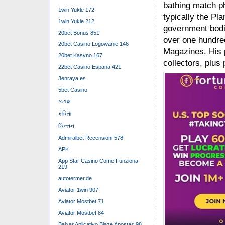
bathing match ph
1win Yukle 172
typically the Pl
1win Yukle 212
government bodie
20bet Bonus 851
over one hundred
20bet Casino Logowanie 146
Magazines. His p
20bet Kasyno 167
collectors, plus 
22bet Casino Espana 421
3enraya.es
5bet Casino
કટાક્ષ
કવિતા
ચિન્તન
Admiralbet Recensioni 578
APK
App Star Casino Come Funziona
219
autotermer.de
Aviator 1win 907
Aviator Mostbet 71
Aviator Mostbet 84
Baixar Aplicativo Blaze Apostas 98