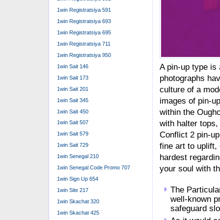
1win Registratsiya 591
1win Registratsiya 693
1win Registratsiya 695
1win Registratsiya 711
1win Registratsiya 950
A pin-up type i
1win Sait 146
photographs have
1win Sait 173
culture of a mod
1win Sait 201
images of pin-u
1win Sait 345
within the Ougho
1win Sait 450
with halter tops
1win Sait 507
Conflict 2 pin-up
1win Sait 579
fine art to uplif
1win Sait 729
hardest regardin
1win Senegal 210
your soul with t
1win Senegal Code Promo 707
1win Sign Up 654
The Particula
1win Site 217
well-known pr
1win Skachat 320
safeguard sl
1win Skachat 425