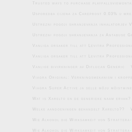
Trusted ways to purchase playfallsviewonta
Usporedba cijena za Careprost 0.03% u mre
Ustrezni pogoji shranjevanja inhalatorjev 
Ustrezni pogoji shranjevanja za Antabuse G
Vanliga orsaker till att Levitra Profession
Vanliga orsaker till att Levitra Profession
Vanlige bivirkninger av Diflucan Generic
Viagra Original: Verkningsmekanism i kropp
Viagra Super Active ja selle mõju mõistmin
Wat is Xarelto en de generieke naam ervan?
Welke aandoeningen behandelt Xarelto??
Wie Alkohol die Wirksamkeit von Strattera-
Wie Alkohol die Wirksamkeit von Strattera-