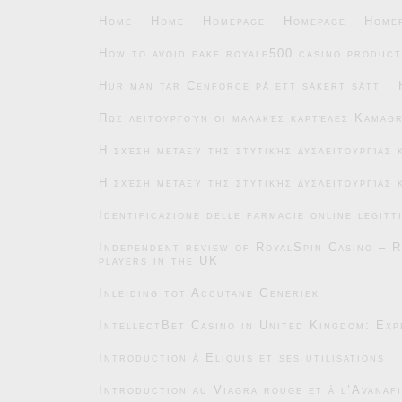
Home
Home
Homepage
Homepage
Home
How to avoid fake royale500 casino product
Hur man tar Cenforce på ett säkert sätt
Πώς λειτουργούν οι μαλακές καρτέλες Kamag
Η σχέση μεταξύ της στυτικής δυσλειτουργίας
Η σχέση μεταξύ της στυτικής δυσλειτουργίας
Identificazione delle farmacie online legitt
Independent review of RoyalSpin Casino – R
players in the UK
Inleiding tot Accutane Generiek
IntellectBet Casino in United Kingdom: Exp
Introduction à Eliquis et ses utilisations
Introduction au Viagra rouge et à l’Avanafi