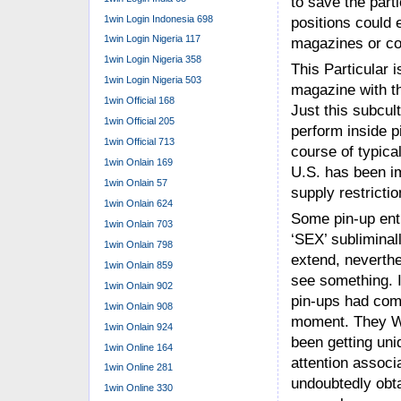
to save the part
1win Login Indonesia 698
positions could 
1win Login Nigeria 117
magazines or c
1win Login Nigeria 358
This Particular 
1win Login Nigeria 503
magazine with th
1win Official 168
Just this subcult
1win Official 205
perform inside p
1win Official 713
course of typica
1win Onlain 169
U.S. has been i
1win Onlain 57
supply restricti
1win Onlain 624
Some pin-up enth
1win Onlain 703
‘SEX’ subliminal
1win Onlain 798
extend, neverthe
1win Onlain 859
see something. 
1win Onlain 902
pin-ups had come
1win Onlain 908
moment. They Wil
1win Onlain 924
been getting uni
1win Online 164
attention associ
1win Online 281
undoubtedly obta
1win Online 330