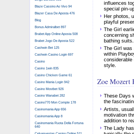
influences to
Blaze Cassino Ao Vivo 94
special pin-u
Blazer Casa De Aposta 476
Her photos, u
Blog
playful prese
Bonus Admiralbet 897
The Girl ear
Brabet App Online Aposta 508
concerning sh
bathing suits.
Brabet Jogo De Aposta 522
The Girl was
Cashwin Bet 125
within Playb
Cashwin Casino Login 697
considerable 
Casino
style.
Casino 1win 835
Casino Chicken Game 61
Zoe Mozert P
Casino Mania Login 942
Casino Mostbet 926
These Days we
Casino Wanabet 282
the fascinatin
Casino770 Mon Compte 178
Artists, usua
Casinomania App 656
motivation t
Casinomania App 8
addition to re
Casinomania Ruota Della Fortuna
640
The Lady has 
typically the
Celuapuestas Casino Online 511