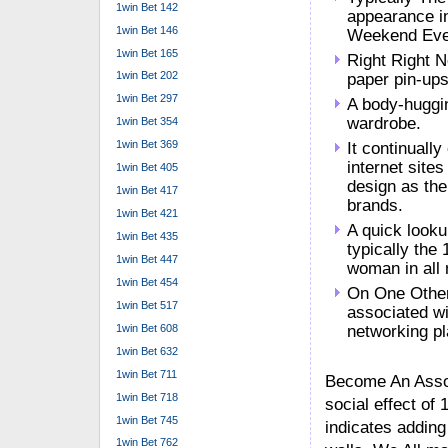
1win Bet 142
appearance in
1win Bet 146
Weekend Even
1win Bet 165
Right Right N
1win Bet 202
paper pin-ups
1win Bet 297
A body-huggin
wardrobe.
1win Bet 354
1win Bet 369
It continuall
internet sites
1win Bet 405
design as the
1win Bet 417
brands.
1win Bet 421
A quick looku
1win Bet 435
typically the 
1win Bet 447
woman in all
1win Bet 454
On One Other
1win Bet 517
associated wi
1win Bet 608
networking pl
1win Bet 632
1win Bet 711
Become An Assoc
1win Bet 718
social effect of 
1win Bet 745
indicates adding
1win Bet 762