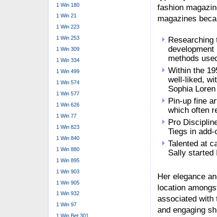
1 Win 180
fashion magazin
1 Win 21
magazines becam
1 Win 223
1 Win 253
Researching th
development r
1 Win 309
methods used 
1 Win 334
Within the 195
1 Win 499
well-liked, wi
1 Win 574
Sophia Loren 
1 Win 577
Pin-up fine ar
1 Win 626
which often r
1 Win 77
Pro Disciplin
1 Win 823
Tiegs in add-
1 Win 840
Talented at c
1 Win 880
Sally started
1 Win 895
1 Win 903
Her elegance and
1 Win 905
location amongst
1 Win 932
associated with 
1 Win 97
and engaging sh
1 Win Bet 301