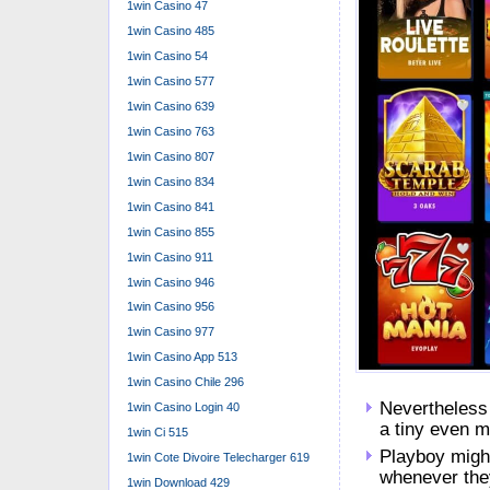
1win Casino 47
1win Casino 485
1win Casino 54
1win Casino 577
1win Casino 639
1win Casino 763
1win Casino 807
1win Casino 834
1win Casino 841
1win Casino 855
1win Casino 911
1win Casino 946
1win Casino 956
1win Casino 977
1win Casino App 513
1win Casino Chile 296
Nevertheless p
1win Casino Login 40
a tiny even m
1win Ci 515
Playboy might
1win Cote Divoire Telecharger 619
whenever the
1win Download 429