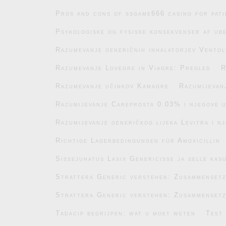
Pros and cons of ssgame666 casino for pati
Psykologiske og fysiske konsekvenser af ub
Razumevanje generičnih inhalatorjev Ventol
Razumevanje Lovegre in Viagre: Pregled
R
Razumevanje učinkov Kamagre
Razumijevan
Razumijevanje Careprosta 0.03% i njegove 
Razumijevanje generičkog lijeka Levitra i n
Richtige Lagerbedingungen für Amoxicillin
Sissejuhatus Lasix Genericisse ja selle kas
Strattera Generic verstehen: Zusammenset
Strattera Generic verstehen: Zusammenset
Tadacip begrijpen: wat u moet weten
Test