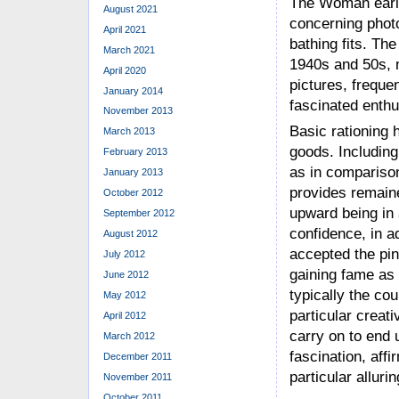
The Woman early 
August 2021
concerning photo
April 2021
bathing fits. Th
March 2021
1940s and 50s, n
April 2020
pictures, freque
January 2014
fascinated enthu
November 2013
Basic rationing
March 2013
goods. Including
February 2013
as in comparison
January 2013
provides remaine
October 2012
upward being in a
September 2012
confidence, in a
August 2012
accepted the pi
July 2012
gaining fame as
June 2012
typically the co
May 2012
particular creat
April 2012
carry on to end 
March 2012
fascination, aff
December 2011
particular alluri
November 2011
October 2011