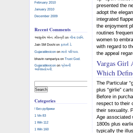
February 2010
presented the ne
January 2010
adopt the elegan
December 2009
integrated flapp
the enjoyment p
Recent Comments
routines frequen
આશુતોષ એન. મીસ્ત્રી
on
ગીતા ધ્વનિ.
women to embrac
Jain SM Doshi
on
ફાધર્સ ડે.
with regard to th
Gujaratilexicon
on
મારો પરિચય.
the appeal regard
bhavin rampariya
on
Trust God.
Vargas Girl 
Gujaratilexicon
on
પ્રેમની
અતિશયોક્તી.
Which Defin
The Particular 
Search
for:
plus “girlie” ca
Before in purcha
Categories
respect to their
! Без рубрики
their sexuality.
1 Vin 83
Age associated w
1 Win 112
1800s plus earli
1 Win 160
typically the il