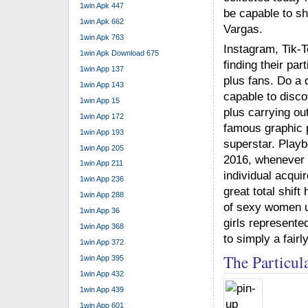
1win Apk 447
be capable to sh
1win Apk 662
Vargas.
1win Apk 763
Instagram, Tik-
1win Apk Download 675
finding their par
1win App 137
plus fans. Do a 
1win App 143
capable to disco
1win App 15
plus carrying ou
1win App 172
famous graphic p
1win App 193
superstar. Playb
1win App 205
2016, whenever
1win App 211
individual acqui
1win App 236
great total shif
1win App 288
of sexy women u
1win App 36
girls represent
1win App 368
to simply a fairl
1win App 372
The Particul
1win App 395
1win App 432
1win App 439
1win App 601