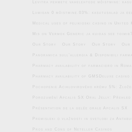
Levitra pehmete vahelehtede mõistmine: kasu
Lumigan 0 mõistmine.03%: kasutusalad ja ee
Medical uses of pelikioski casino in United
Mis on Vermox Generic ja kuidas see toimib
Our Story
Our Story
Our Story
Our
Panoramica sull’allergia & Disponibili farm
Pharmacy availability of farmaciero in Roma
Pharmacy availability of GMSDeluxe casino 
Pochopenie Aciklovirového krému 5%: Zlože
Porozumění Apcalis SX Oral Jelly: Přehled
Présentation de la gelée orale Apcalis SX
Premisleki o vlažnosti in svetlobi za Antab
Pros and Cons of Neteller Casinos