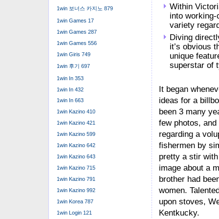
Within Victor
1win 보너스 카지노 879
into working-
1win Games 17
variety regar
1win Games 287
Diving direct
1win Games 556
it’s obvious 
1win Giris 749
unique featur
superstar of t
1win 후기 697
1win In 353
It began wheneve
1win In 432
ideas for a bill
1win In 663
been 3 many year
1win Kazino 410
few photos, and 
1win Kazino 421
regarding a volu
1win Kazino 599
fishermen by simp
1win Kazino 642
pretty a stir wi
1win Kazino 643
image about a m
1win Kazino 715
brother had been
1win Kazino 791
women. Talented 
1win Kazino 992
upon stoves, We
1win Korea 787
Kentkucky.
1win Login 121