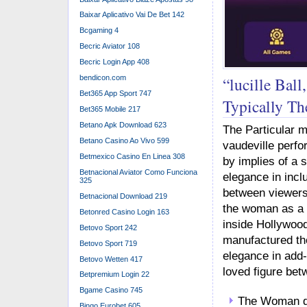
Baixar Aplicativo Vai De Bet 142
Bcgaming 4
Becric Aviator 108
Becric Login App 408
“lucille Bal
bendicon.com
Bet365 App Sport 747
Typically Th
Bet365 Mobile 217
Betano Apk Download 623
The Particular mo
Betano Casino Ao Vivo 599
vaudeville perfo
Betmexico Casino En Linea 308
by implies of a 
Betnacional Aviator Como Funciona
elegance in incl
325
between viewers.
Betnacional Download 219
the woman as a 
Betonred Casino Login 163
inside Hollywood
Betovo Sport 242
manufactured the
Betovo Sport 719
elegance in add-
Betovo Wetten 417
loved figure bet
Betpremium Login 22
Bgame Casino 745
The Woman dis
Bingo Eurobet 605