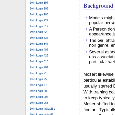
1win Login 197
Background 
1win Login 203
1win Login 206
Models might 
1win Login 222
popular perso
1win Login 317
A Person don’
1win Login 32
appearance jus
1win Login 336
The Girl attr
1win Login 347
noir genre, e
1win Login 407
Several assoc
1win Login 423
ups associate
particular we
1win Login 615
1win Login 701
1win Login 71
Mozert likewise c
1win Login 755
particular esta
1win Login 770
usually starred 
1win Login 886
With training co
1win Login 908
to keep typicall
1win Login 968
Moser shifted to
1win Login India 251
fine art. Typica
1win Login India 68