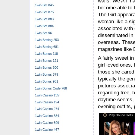
walls. We All ma
1win Bet 845
become able to tr
1win Bet 875
The Girl appear
1win Bet 883
woman like a sig
1win Bet 884
associated with
1win Bet 96
disseminated in 
1win Betting 253
overseas. These 
1win Betting 681
magazines like 
1win Bonus 118
A fairly sweet in
1win Bonus 121
girl loved ones, t
1win Bonus 300
those she cared
1win Bonus 379
typically the ge
1win Bonus 981
pictures associa
1win Bonus Code 768
regarding free,
1win Casino 135
daytime seems, o
1win Casino 194
evening outfits,
1win Casino 274
1win Casino 384
1win Casino 399
1win Casino 467