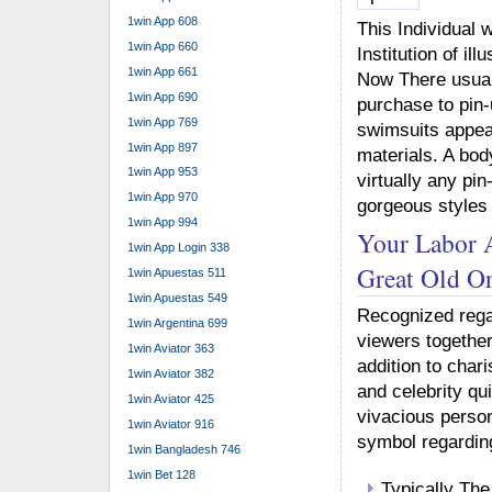
1win App 608
This Individual 
1win App 660
Institution of il
1win App 661
Now There usuall
1win App 690
purchase to pin-
1win App 769
swimsuits appear
1win App 897
materials. A bod
1win App 953
virtually any pi
1win App 970
gorgeous styles 
1win App 994
Your Labor 
1win App Login 338
Great Old Or
1win Apuestas 511
1win Apuestas 549
Recognized regar
1win Argentina 699
viewers together
1win Aviator 363
addition to char
1win Aviator 382
and celebrity qu
1win Aviator 425
vivacious perso
1win Aviator 916
symbol regarding 
1win Bangladesh 746
1win Bet 128
Typically The