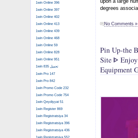
upon a large num
1win Online 396
degrees associat
1win Online 397
1win Online 402
No Comments »
1win Online 413
1win Online 439
1win Online 468
1win Online 59
Pin Up-the 
1win Online 828
Site ᐈ Enjoy
1win Online 951
1win تحميل 835
Equipment G
1win Pro 147
1win Pro 842
1win Promo Code 232
1win Promo Code 754
1win Qeydiyyat 51
1win Register 869
1win Registratsiya 34
1win Registratsiya 396
1win Registratsiya 436
1win Registratsiya 552