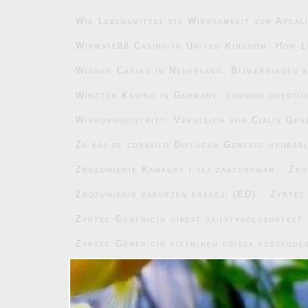
Wie Lebensmittel die Wirksamkeit von Apcal
Winmate88 Casino in United Kingdom: How L
Winner Casino in Nederland: Bijwerkingen e
Winzter Kasino in Germany: common questi
Wirkungseintritt: Vergleich von Cialis Gen
Za kaj se zdravilo Diflucan Generic uporab
Zrozumienie Kamagry i jej zastosowań
Zro
Zrozumienie zaburzeń erekcji (ED)
Zyrtec
Zyrtec Genericin oikeat säilytysolosuhteet
Zyrtec Genericin pitäminen poissa kosteude