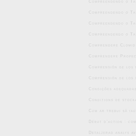
Compreendendo o Tad
Compreendendo o Tad
Compreendendo o Tad
Compreendendo o Tad
Comprendere Clomid:
Comprendere Propec
Comprensión de los 
Comprensión de los 
Condições adequada
Conditions de stock
Cum ar trebui să ia
Début d’action : co
Detaljerad analys a