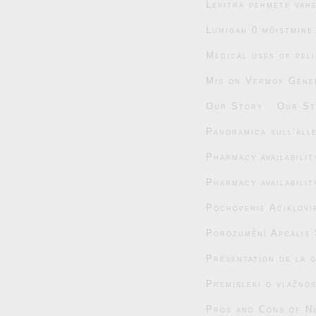
Levitra pehmete vahe
Lumigan 0 mõistmine
Medical uses of pel
Mis on Vermox Gener
Our Story
Our St
Panoramica sull’alle
Pharmacy availabili
Pharmacy availabili
Pochopenie Aciklovi
Porozumění Apcalis 
Présentation de la 
Premisleki o vlažnos
Pros and Cons of N