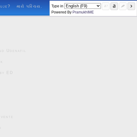
Type in
luje?
મારો પરિચય.
Powered By
PramukhIME
nd Udenafil
ck
čby ED
cvente
d