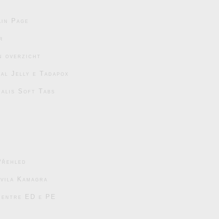
in Page
r
n overzicht
al Jelly e Tadapox
ialis Soft Tabs
Přehled
avila Kamagra
s entre ED e PE