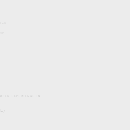
ick
ine
user experience in
DE)