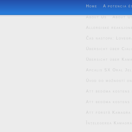
Home
A potencia é
About Us
About U
Allergiske reaksjon
Čas nastopa: Lovegr
Übersicht über Cial
Übersicht über Kam
Apcalis SX Oral Jel
Úvod do možností on
Att bedöma kostens 
Att bedöma kostens 
Att förstå Kamagra
Înțelegerea Kamagra 