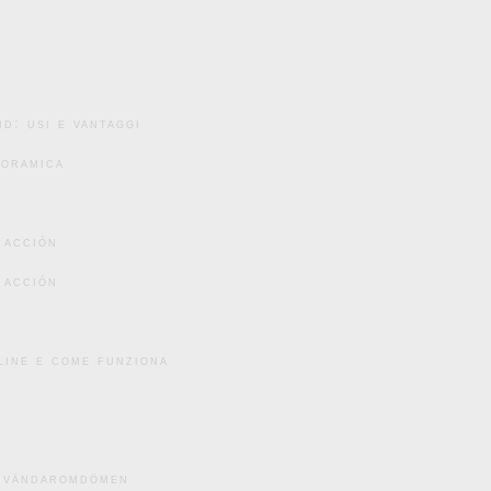
d: usi e vantaggi
noramica
 acción
 acción
line e come funziona
användaromdömen