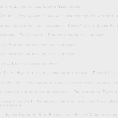
ng und Zeitpunkt des Clomid-Generikums
Casino – Review mobile app and user experience with real 
ad det är och hur det fungerar
Förstå Cialis Super Act
essional: En översikt
Förstå retinoider i hudvård
nal: Vad det är och hur det fungerar
nal: Vad det är och hur det fungerar
eric: Bruk og begrensninger
 Jelly: Hvad det er, og hvordan det virker
Forstå Levi
per Active
Forståelse af erektil dysfunktion og dens in
il dysfunktion og dens indvirkning
Forståelse af Tadalis
obiele Casino’s In Nederland: De Complete Gids Voor 202
Voordelen)
he United Kingdom: Side Effects and Safety Consideration