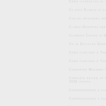
Cómo interactúa el 
Ce este Eliquis și 
Cialise originaali m
Clomid-Generika ver
Clubnika Casino in 
Co je Diflucan Gene
Como funciona o Tad
Como funciona o Tad
Comparing Wazamba C
Complete review of 
2026 update
Compreendendo a dis
Compreendendo a dis