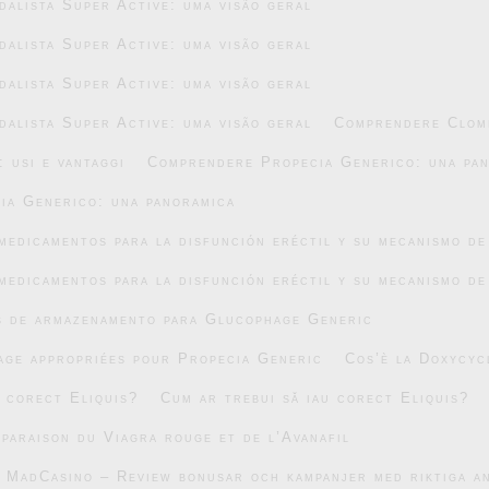
alista Super Active: uma visão geral
alista Super Active: uma visão geral
alista Super Active: uma visão geral
alista Super Active: uma visão geral
Comprendere Clomi
 usi e vantaggi
Comprendere Propecia Generico: una pa
ia Generico: una panoramica
medicamentos para la disfunción eréctil y su mecanismo de
medicamentos para la disfunción eréctil y su mecanismo de
s de armazenamento para Glucophage Generic
age appropriées pour Propecia Generic
Cos’è la Doxycyc
u corect Eliquis?
Cum ar trebui să iau corect Eliquis?
mparaison du Viagra rouge et de l’Avanafil
v MadCasino – Review bonusar och kampanjer med riktiga 