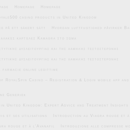
page
Homepage
Homepage
oyale500 casino products in United Kingdom
e på ett säkert sätt
Hvordan luftfugtighed påvirker Ba
μαλακές καρτέλες Kamagra στο σώμα
στυτικής δυσλειτουργίας και της χαμηλής τεστοστερόνης
στυτικής δυσλειτουργίας και της χαμηλής τεστοστερόνης
e farmacie online legittime
of RoyalSpin Casino – Registration & Login mobile app and
ane Generiek
 in United Kingdom: Expert Advice and Treatment Insights
is et ses utilisations
Introduction au Viagra rouge et à
gra rouge et à l’Avanafil
Introduzione alle compresse mo