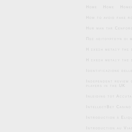
Home
Home
Home
How to avoid fake r
Hur man tar Cenforc
Πώς λειτουργούν οι 
Η σχέση μεταξύ της 
Η σχέση μεταξύ της 
Identificazione dell
Independent review 
players in the UK
Inleiding tot Accut
IntellectBet Casino
Introduction à Eliqu
Introduction au Via