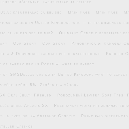
lehtede mõistmine: kasutusalad ja eelised
.03%: kasutusalad ja eelised
Main Page
Main Page
Ma
ikioski casino in United Kingdom: who it is recommended fo
ic ja kuidas see toimib?
Olumiant Generic begrijpen: ee
ory
Our Story
Our Story
Panoramica di Kamagra Or
rgia & Disponibili farmaci per il raffreddore
Přehled C
ty of farmaciero in Romania: what to expect
ty of GMSDeluxe casino in United Kingdom: what to expect
rového krému 5%: Zloženie a výhody
SX Oral Jelly: Přehled
Porozumění Levitra Soft Tabs: 
gelée orale Apcalis SX
Prehranski vidiki pri jemanju zdr
ti in svetlobi za Antabuse Generic
Principais diferença
eteller Casinos