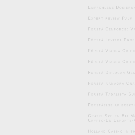
Empfohlene Dosieru
Expert review Palm 
Förstå Cenforce: V
Förstå Levitra Prof
Förstå Viagra Origi
Förstå Viagra Origi
Forstå Diflucan Gen
Forstå Kamagra Oral
Forstå Tadalista Su
Forståelse af erekt
Gratis Spelen Bij M
Crypto-En Esports-
Holland Casino in t