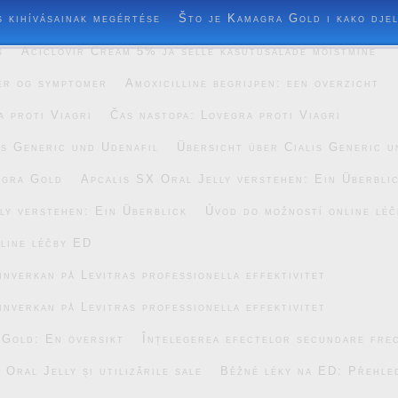
s kihívásainak megértése
Što je Kamagra Gold i kako dje
s
Aciclovir Cream 5% ja selle kasutusalade mõistmine
er og symptomer
Amoxicilline begrijpen: een overzicht
a proti Viagri
Čas nastopa: Lovegra proti Viagri
is Generic und Udenafil
Übersicht über Cialis Generic u
agra Gold
Apcalis SX Oral Jelly verstehen: Ein Überbli
ly verstehen: Ein Überblick
Úvod do možností online lé
line léčby ED
inverkan på Levitras professionella effektivitet
inverkan på Levitras professionella effektivitet
 Gold: En översikt
Înțelegerea efectelor secundare fre
Oral Jelly și utilizările sale
Běžné léky na ED: Přehle