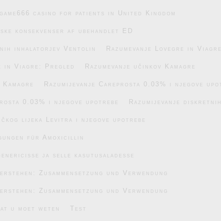
game666 casino for patients in United Kingdom
iske konsekvenser af ubehandlet ED
nih inhalatorjev Ventolin
Razumevanje Lovegre in Viagr
 in Viagre: Pregled
Razumevanje učinkov Kamagre
v Kamagre
Razumijevanje Careprosta 0.03% i njegove upo
rosta 0.03% i njegove upotrebe
Razumijevanje diskretnih
čkog lijeka Levitra i njegove upotrebe
gungen für Amoxicillin
enericisse ja selle kasutusaladesse
verstehen: Zusammensetzung und Verwendung
verstehen: Zusammensetzung und Verwendung
wat u moet weten
Test