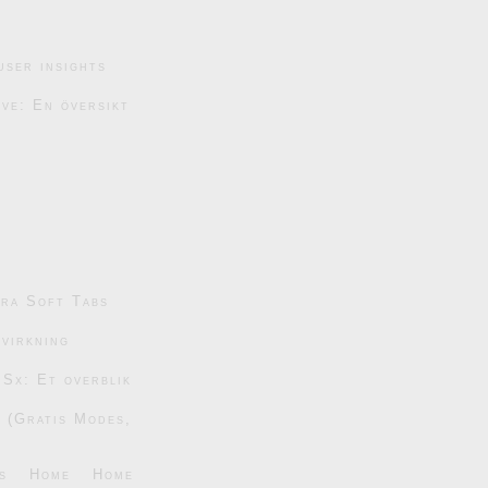
user insights
ive: En översikt
tra Soft Tabs
dvirkning
 Sx: Et overblik
6 (Gratis Modes,
s
Home
Home