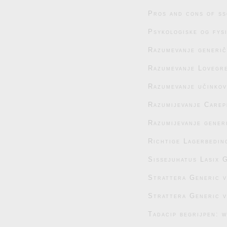
Pros and cons of ss
Psykologiske og fys
Razumevanje generič
Razumevanje Lovegre
Razumevanje učinko
Razumijevanje Carep
Razumijevanje generi
Richtige Lagerbedin
Sissejuhatus Lasix G
Strattera Generic 
Strattera Generic 
Tadacip begrijpen: 