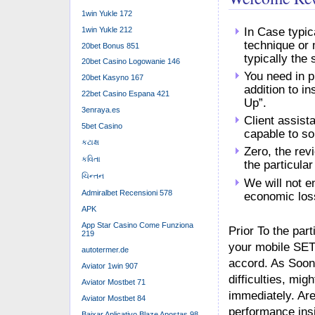
1win Yukle 172
1win Yukle 212
In Case typic
technique or 
20bet Bonus 851
typically the
20bet Casino Logowanie 146
You need in p
20bet Kasyno 167
addition to i
22bet Casino Espana 421
Up”.
3enraya.es
Client assist
5bet Casino
capable to so
કટાક્ષ
Zero, the rev
કવિતા
the particular
ચિન્તન
We will not 
Admiralbet Recensioni 578
economic los
APK
App Star Casino Come Funziona
Prior To the par
219
your mobile SET
autotermer.de
accord. As Soon
Aviator 1win 907
difficulties, mi
Aviator Mostbet 71
immediately. Ar
Aviator Mostbet 84
performance insi
Baixar Aplicativo Blaze Apostas 98