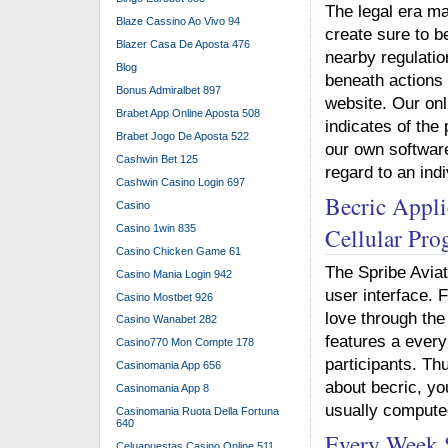
The legal era ma
Blaze Cassino Ao Vivo 94
create sure to b
Blazer Casa De Aposta 476
nearby regulation
Blog
beneath actions 
Bonus Admiralbet 897
website. Our onl
Brabet App Online Aposta 508
indicates of the
Brabet Jogo De Aposta 522
our own software
Cashwin Bet 125
regard to an ind
Cashwin Casino Login 697
Becric Appli
Casino
Casino 1win 835
Cellular Pro
Casino Chicken Game 61
The Spribe Aviat
Casino Mania Login 942
user interface. F
Casino Mostbet 926
love through the
Casino Wanabet 282
features a every
Casino770 Mon Compte 178
participants. Th
Casinomania App 656
about becric, yo
Casinomania App 8
usually compute
Casinomania Ruota Della Fortuna
640
Every Week 
Celuapuestas Casino Online 511