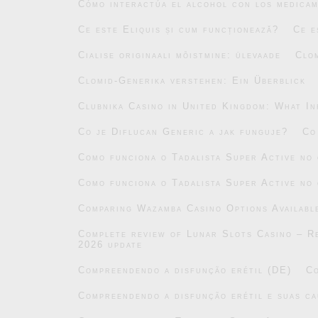
Cómo interactúa el alcohol con los medicam
Ce este Eliquis și cum funcționează?
Ce e
Cialise originaali mõistmine: ülevaade
Clo
Clomid-Generika verstehen: Ein Überblick
Clubnika Casino in United Kingdom: What In
Co je Diflucan Generic a jak funguje?
Co
Como funciona o Tadalista Super Active no
Como funciona o Tadalista Super Active no
Comparing Wazamba Casino Options Availabl
Complete review of Lunar Slots Casino – Re
2026 update
Compreendendo a disfunção erétil (DE)
Co
Compreendendo a disfunção erétil e suas ca