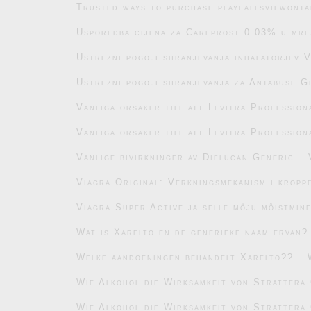
Trusted ways to purchase playfallsviewonta
Usporedba cijena za Careprost 0.03% u mre
Ustrezni pogoji shranjevanja inhalatorjev 
Ustrezni pogoji shranjevanja za Antabuse G
Vanliga orsaker till att Levitra Profession
Vanliga orsaker till att Levitra Profession
Vanlige bivirkninger av Diflucan Generic
Viagra Original: Verkningsmekanism i kropp
Viagra Super Active ja selle mõju mõistmin
Wat is Xarelto en de generieke naam ervan?
Welke aandoeningen behandelt Xarelto??
Wie Alkohol die Wirksamkeit von Strattera-
Wie Alkohol die Wirksamkeit von Strattera-