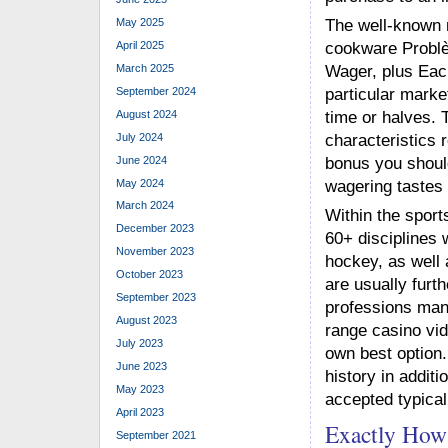
May 2025
The well-known 
April 2025
cookware Problè
March 2025
Wager, plus Ea
September 2024
particular marke
August 2024
time or halves. 
July 2024
characteristics 
June 2024
bonus you should
May 2024
wagering tastes i
March 2024
Within the sport
December 2023
60+ disciplines w
November 2023
hockey, as well 
October 2023
are usually furth
September 2023
professions many
August 2023
range casino vi
July 2023
own best option.
June 2023
history in addit
May 2023
accepted typicall
April 2023
Exactly How
September 2021