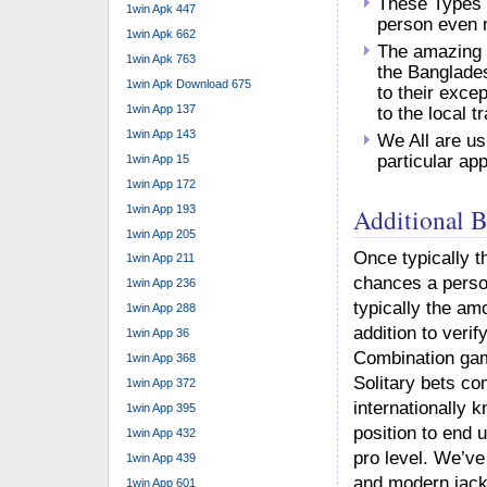
These Types 
1win Apk 447
person even 
1win Apk 662
The amazing 
1win Apk 763
the Banglade
1win Apk Download 675
to their exce
1win App 137
to the local tr
1win App 143
We All are usu
particular ap
1win App 15
1win App 172
1win App 193
Additional 
1win App 205
Once typically th
1win App 211
chances a person
1win App 236
typically the am
1win App 288
addition to veri
1win App 36
Combination gam
1win App 368
Solitary bets co
1win App 372
internationally 
1win App 395
position to end u
1win App 432
pro level. We’ve 
1win App 439
and modern jackp
1win App 601