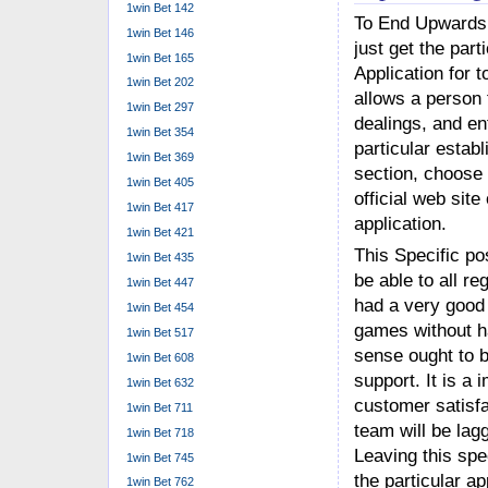
1win Bet 142
To End Upwards B
1win Bet 146
just get the part
1win Bet 165
Application for t
1win Bet 202
allows a person 
1win Bet 297
dealings, and ent
1win Bet 354
particular estab
1win Bet 369
section, choose 
1win Bet 405
official web site
1win Bet 417
application.
1win Bet 421
This Specific po
1win Bet 435
be able to all r
1win Bet 447
had a very good 
1win Bet 454
games without h
1win Bet 517
sense ought to b
1win Bet 608
support. It is a 
1win Bet 632
customer satisfa
1win Bet 711
team will be lagg
1win Bet 718
Leaving this spe
1win Bet 745
the particular ap
1win Bet 762