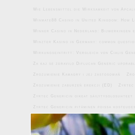
Wie Lebensmittel die Wirksamkeit von Apcal
Winmate88 Casino in United Kingdom: How L
Winner Casino in Nederland: Bijwerkingen e
Winzter Kasino in Germany: common questi
Wirkungseintritt: Vergleich von Cialis Gen
Za kaj se zdravilo Diflucan Generic uporab
Zrozumienie Kamagry i jej zastosowań
Zro
Zrozumienie zaburzeń erekcji (ED)
Zyrtec
Zyrtec Genericin oikeat säilytysolosuhteet
Zyrtec Genericin pitäminen poissa kosteude