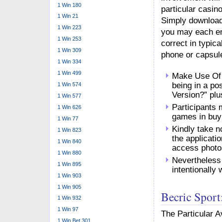
1 Win 180
particular casin
1 Win 21
Simply downloadi
1 Win 223
you may each en
1 Win 253
correct in typic
1 Win 309
phone or capsul
1 Win 334
1 Win 499
Make Use Of 
being in a po
1 Win 574
Version?” plu
1 Win 577
Participants 
1 Win 626
games in buy 
1 Win 77
Kindly take no
1 Win 823
the applicatio
1 Win 840
access photos
1 Win 880
Nevertheless 
1 Win 895
intentionally
1 Win 903
1 Win 905
Becric Spor
1 Win 932
1 Win 97
The Particular A
1 Win Bet 301