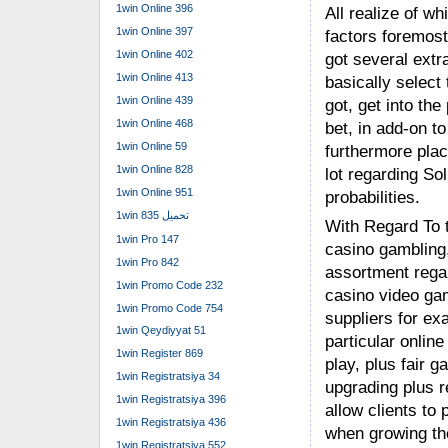
1win Online 396
All realize of wh
1win Online 397
factors foremos
1win Online 402
got several extr
1win Online 413
basically select
1win Online 439
got, get into th
1win Online 468
bet, in add-on to
1win Online 59
furthermore plac
1win Online 828
lot regarding So
1win Online 951
probabilities.
1win تحميل 835
With Regard To t
1win Pro 147
casino gambling,
1win Pro 842
assortment regar
1win Promo Code 232
casino video ga
1win Promo Code 754
suppliers for ex
1win Qeydiyyat 51
particular onlin
1win Register 869
play, plus fair 
1win Registratsiya 34
upgrading plus r
1win Registratsiya 396
allow clients to
1win Registratsiya 436
when growing th
1win Registratsiya 552