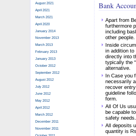
Bank Accoun
August 2021
April 2021
March 2021
Apart from Be
April 2020
furthermore p
including bas
January 2014
other people.
November 2013
Inside circum
March 2013
in addition to
February 2013
directly into
January 2013
typically th
October 2012
alternative.
September 2012
In Case you f
August 2012
necessarily a
recover entry
July 2012
guideline foll
June 2012
form.
May 2012
All Of Us usua
April 2012
be capable to
March 2012
safety needs
December 2011
All deposits 
November 2011
quantity is R
October 2011