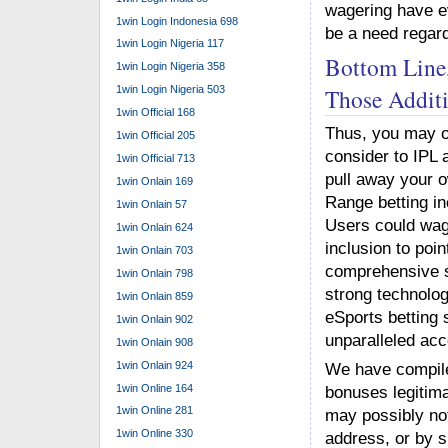
wagering have ev
1win Login Indonesia 698
be a need regard
1win Login Nigeria 117
Bottom Line
1win Login Nigeria 358
Those Addit
1win Login Nigeria 503
1win Official 168
Thus, you may o
1win Official 205
consider to IPL a
1win Official 713
pull away your o
1win Onlain 169
Range betting i
1win Onlain 57
Users could wage
1win Onlain 624
inclusion to poi
1win Onlain 703
comprehensive st
1win Onlain 798
strong technolo
1win Onlain 859
eSports betting 
1win Onlain 902
unparalleled acc
1win Onlain 908
1win Onlain 924
We have compiled
1win Online 164
bonuses legitima
1win Online 281
may possibly not
1win Online 330
address, or by 