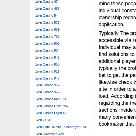
1win Casino 47
mind these peop
1win Casino 485
individual const
1win Casino 54
ownership regar
1win Casino 577
application.
1win Casino 639
Typically The pro
1win Casino 763
accessible via r
1win Casino 807
Individual may a
1win Casino 834
find solutions t
1win Casino 841
additional playe
1win Casino 855
typically the pro
1win Casino 911
bet to get the p
1win Casino 946
likewise check t
1win Casino 956
site in order to
1win Casino 977
load. According 
1win Casino App 513
regarding the the
1win Casino Chile 296
sections inside 
1win Casino Login 40
many convenient
1win Ci 515
bookmaker that 
1win Cote Divoire Telecharger 619
1win Download 429