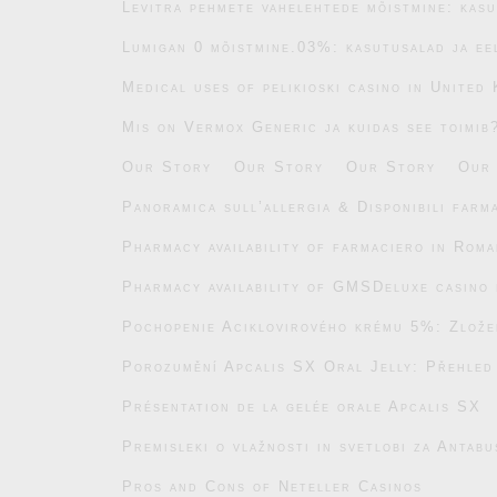
Levitra pehmete vahelehtede mõistmine: kasu
Lumigan 0 mõistmine.03%: kasutusalad ja ee
Medical uses of pelikioski casino in United
Mis on Vermox Generic ja kuidas see toimib
Our Story
Our Story
Our Story
Our
Panoramica sull’allergia & Disponibili farm
Pharmacy availability of farmaciero in Roma
Pharmacy availability of GMSDeluxe casino 
Pochopenie Aciklovirového krému 5%: Zlože
Porozumění Apcalis SX Oral Jelly: Přehled
Présentation de la gelée orale Apcalis SX
Premisleki o vlažnosti in svetlobi za Antab
Pros and Cons of Neteller Casinos