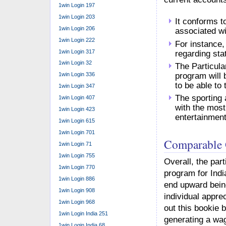
1win Login 197
1win Login 203
It conforms t
1win Login 206
associated wi
1win Login 222
For instance, 
1win Login 317
regarding sta
1win Login 32
The Particula
program will 
1win Login 336
to be able to
1win Login 347
The sporting 
1win Login 407
with the most
1win Login 423
entertainment
1win Login 615
1win Login 701
Comparable O
1win Login 71
1win Login 755
Overall, the par
1win Login 770
program for Indi
1win Login 886
end upward being
1win Login 908
individual apprec
1win Login 968
out this bookie b
1win Login India 251
generating a wa
1win Login India 68