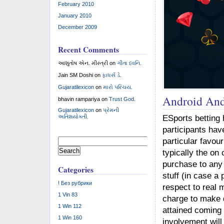
February 2010
January 2010
December 2009
Recent Comments
આશુતોષ એન. મીસ્ત્રી
on
ગીતા ધ્વનિ.
Jain SM Doshi
on
ફાધર્સ ડે.
Gujaratilexicon
on
મારો પરિચય.
Android And 
bhavin rampariya
on
Trust God.
Gujaratilexicon
on
પ્રેમની
ESports betting 
અતિશયોક્તી.
participants hav
Search
particular favou
for:
typically the on 
purchase to any 
Categories
stuff (in case a
! Без рубрики
respect to real 
1 Vin 83
charge to make 
1 Win 112
attained coming 
1 Win 160
involvement will