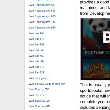
provides a good 
1win Registratsiya 591
machines, and ta
1win Registratsiya 693
from Developmen
1win Registratsiya 695
1win Registratsiya 711
1win Registratsiya 950
1win Sait 146
1win Sait 173
1win Sait 201
1win Sait 345
1win Sait 450
1win Sait 507
1win Sait 579
1win Sait 729
1win Senegal 210
1win Senegal Code Promo 707
That is usually 
1win Sign Up 654
sportsbooks, ev
1win Site 217
notice that will 
1win Skachat 320
complete your c
1win Skachat 425
includes sending