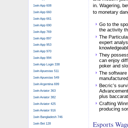
in. Wagering, bet
1win App 608
to monetary dan
1win App 660
1win App 661
Go to the spo
1win App 690
the activity t
1win App 769
The Particular
1win App 897
expert analys
1win App 953
knowledgeable
1win App 970
They possess 
1win App 994
can enjoy dif
1win App Login 338
poker and sl
1win Apuestas 511
The software 
manufactured 
1win Apuestas 549
1win Argentina 699
Becric’s surv
Advancement 
1win Aviator 363
plus baccarat
1win Aviator 382
Crafting Winn
1win Aviator 425
producing som
1win Aviator 916
1win Bangladesh 746
Esports Wag
1win Bet 128