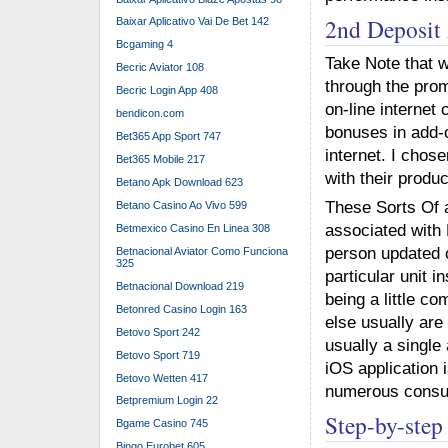
2nd Deposit
Baixar Aplicativo Vai De Bet 142
Bcgaming 4
Take Note that w
Becric Aviator 108
through the pro
Becric Login App 408
on-line internet
bendicon.com
bonuses in add-o
Bet365 App Sport 747
internet. I chos
Bet365 Mobile 217
with their produc
Betano Apk Download 623
These Sorts Of a
Betano Casino Ao Vivo 599
associated with B
Betmexico Casino En Linea 308
person updated o
Betnacional Aviator Como Funciona
325
particular unit 
Betnacional Download 219
being a little 
Betonred Casino Login 163
else usually are 
Betovo Sport 242
usually a single
Betovo Sport 719
iOS application 
Betovo Wetten 417
numerous consume
Betpremium Login 22
Step-by-ste
Bgame Casino 745
Bingo Eurobet 605