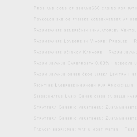
Pros and cons of ssgame666 casino for pati
Psykologiske og fysiske konsekvenser af ub
Razumevanje generičnih inhalatorjev Ventol
Razumevanje Lovegre in Viagre: Pregled
R
Razumevanje učinkov Kamagre
Razumijevan
Razumijevanje Careprosta 0.03% i njegove 
Razumijevanje generičkog lijeka Levitra i n
Richtige Lagerbedingungen für Amoxicillin
Sissejuhatus Lasix Genericisse ja selle kas
Strattera Generic verstehen: Zusammenset
Strattera Generic verstehen: Zusammenset
Tadacip begrijpen: wat u moet weten
Test