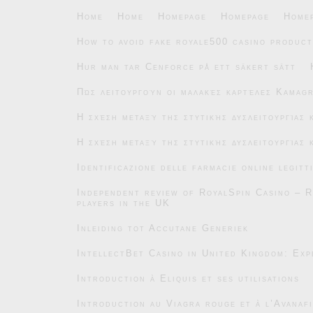
Home
Home
Homepage
Homepage
Home
How to avoid fake royale500 casino product
Hur man tar Cenforce på ett säkert sätt
Πώς λειτουργούν οι μαλακές καρτέλες Kamag
Η σχέση μεταξύ της στυτικής δυσλειτουργίας
Η σχέση μεταξύ της στυτικής δυσλειτουργίας
Identificazione delle farmacie online legitt
Independent review of RoyalSpin Casino – R
players in the UK
Inleiding tot Accutane Generiek
IntellectBet Casino in United Kingdom: Exp
Introduction à Eliquis et ses utilisations
Introduction au Viagra rouge et à l’Avanafi