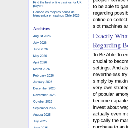
Find the best online casinos for UK
to be able to g
players
regarding possib
Conoce los mejores bonos de
bienvenida en casinos Chile 2026
online on collec
slot machines a
Archives
Exactly What
August 2026
Regarding B
July 2026
June 2026
To Be Able To enh
May 2026
crucial to becom
April 2026
settings. And al
March 2026
nevertheless tr
February 2026
simply by makin
January 2026
very own strateg
December 2025
of popular among
November 2025
become capable t
October 2025
invest about wa
September 2025
actually even mo
August 2025
typically the ma
July 2025
purchase to an i
June 2025