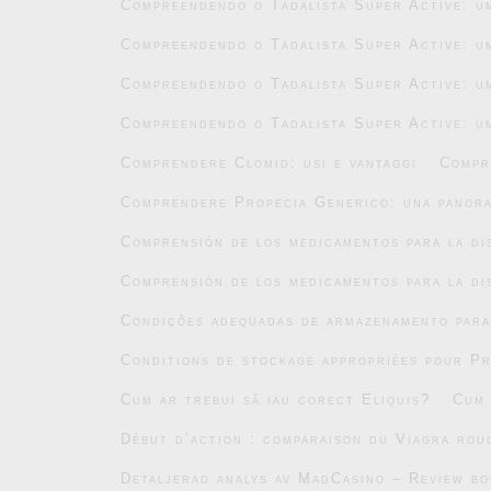
Compreendendo o Tadalista Super Active: um
Compreendendo o Tadalista Super Active: um
Compreendendo o Tadalista Super Active: um
Compreendendo o Tadalista Super Active: um
Comprendere Clomid: usi e vantaggi
Compr
Comprendere Propecia Generico: una panor
Comprensión de los medicamentos para la di
Comprensión de los medicamentos para la di
Condições adequadas de armazenamento par
Conditions de stockage appropriées pour P
Cum ar trebui să iau corect Eliquis?
Cum 
Début d’action : comparaison du Viagra roug
Detaljerad analys av MadCasino – Review b