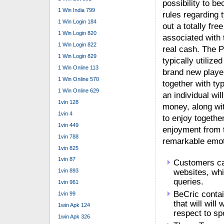
possibility to be
1 Win India 799
rules regarding t
1 Win Login 184
out a totally fre
1 Win Login 820
associated with 
1 Win Login 822
real cash. The P
1 Win Login 829
typically utiliz
1 Win Online 113
brand new playe
1 Win Online 570
together with ty
1 Win Online 629
an individual wil
1vin 128
money, along wit
1vin 4
to enjoy together
1vin 449
enjoyment from th
1vin 788
remarkable emot
1vin 825
1vin 87
Customers can
websites, whi
1vin 893
queries.
1vin 961
BeCric contai
1vin 99
that will will
1win Apk 124
respect to sp
1win Apk 326