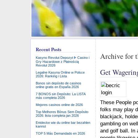
Recent Posts
Archive for 
Kasyno Revolut Depozyt ᐈ Casino i
Gry Hazardowe z Płatnością
Revolut 2026
Get Wagerin
Legalne Kasyna Online w Polsce
2026: Ranking i Lista
Bonos sin depósito de casinos
online gratis en España 2026
7 BONOS sin Depósito: La LISTA
más completa 2026
These People po
Mejores casinos online de 2026
folks may play d
Top Melhores Bónus Sem Depósito
2026: lista completa jan 2026
blackjack, holde
Entdecke wie du online bar bezahlen
gambling on well
kannst
and golf ball. In
TOP 5 Más Demandado en 2026
people likewise 