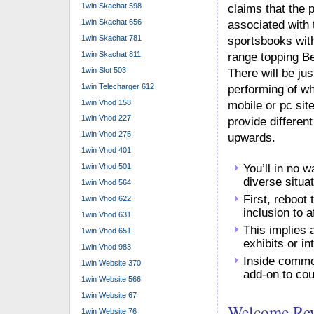
1win Skachat 598
claims that the 
1win Skachat 656
associated with 
1win Skachat 781
sportsbooks with
1win Skachat 811
range topping Be
1win Slot 503
There will be ju
1win Telecharger 612
performing of whi
1win Vhod 158
mobile or pc sit
1win Vhod 227
provide differen
1win Vhod 275
upwards.
1win Vhod 401
You’ll in no 
1win Vhod 501
diverse situat
1win Vhod 564
First, reboot
1win Vhod 622
inclusion to a
1win Vhod 631
This implies 
1win Vhod 651
exhibits or in
1win Vhod 983
Inside common
1win Website 370
add-on to co
1win Website 566
1win Website 67
Welcome Re
1win Website 76