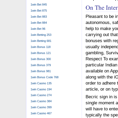
1win Bet 845
On The Inte
1win Bet 875
Pleasant to be in
1win Bet 883
autonomous, safe
1win Bet 884
help to make you
1win Bet 96
carrying out tha
1win Betting 253
bonuses with reg
1win Betting 681
usually indepen
1win Bonus 118
gambling, Survi
1win Bonus 121
Respect To examp
1win Bonus 300
particular India
1win Bonus 379
available on App 
1win Bonus 981
along with the i
1win Bonus Code 768
order to adhere t
1win Casino 135
article, or on typ
1win Casino 194
1win Casino 274
Becric sign in is
1win Casino 384
single moment an
1win Casino 399
will have to ent
1win Casino 467
typically the sp