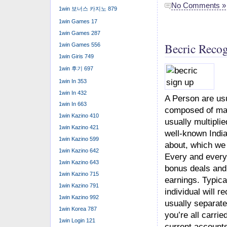
No Comments »
1win 보너스 카지노 879
1win Games 17
1win Games 287
Becric Recog
1win Games 556
1win Giris 749
1win 후기 697
1win In 353
1win In 432
A Person are usu
1win In 663
composed of man
1win Kazino 410
usually multiplie
1win Kazino 421
well-known India
1win Kazino 599
about, which we a
1win Kazino 642
Every and every 
1win Kazino 643
bonus deals and 
1win Kazino 715
earnings. Typica
1win Kazino 791
individual will 
1win Kazino 992
usually separate
1win Korea 787
you’re all carri
1win Login 121
current accounts