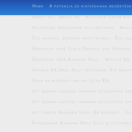
Home
A potencia és kihívásainak megértése
About Us
About Us
Aciclovir Cream 5% 
Allergiske reaksjoner og symptomer
Amoxi
Čas nastopa: Lovegra proti Viagri
Čas nas
Übersicht über Cialis Generic und Udenafil
Übersicht über Kamagra Gold
Apcalis SX 
Apcalis SX Oral Jelly verstehen: Ein Überb
Úvod do možností online léčby ED
Att bedöma kostens inverkan på Levitras pro
Att bedöma kostens inverkan på Levitras pro
Att förstå Kamagra Gold: En översikt
În
Înțelegerea Kamagra Oral Jelly și utilizăril