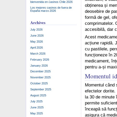
bienvenida en casinos Chile 2026
obținerea și menț
Los mejores casinos de fuera de
deosebire de pas
España marzo 2026
formă de gel, ofe
Archives
comprimatelor. C
accesibilă, dar c
July 2026
June 2026
Acest medicamen
May 2026
acțiune rapidă. 
April 2026
cu pastilele, pe
March 2026
funcționeze în 2
February 2026
medicament, înțel
January 2026
pentru a-și maxi
December 2025
Momentul ide
November 2025
October 2025
Momentul când să
September 2025
efectelor dorite
August 2025
la 30 de minute 
July 2025
permite suficien
June 2025
înceapă să funcț
May 2025
asigura că medi