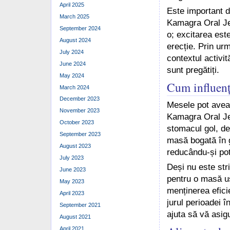
April 2025
Este important d
March 2025
Kamagra Oral Jel
September 2024
o; excitarea est
August 2024
erecție. Prin urm
July 2024
contextul activit
June 2024
sunt pregătiți.
May 2024
Cum influenț
March 2024
December 2023
Mesele pot avea 
November 2023
Kamagra Oral Jel
October 2023
stomacul gol, de
September 2023
masă bogată în gr
August 2023
reducându-și pot
July 2023
Deși nu este stri
June 2023
pentru o masă uș
May 2023
menținerea efici
April 2023
jurul perioadei î
September 2021
ajuta să vă asigu
August 2021
April 2021