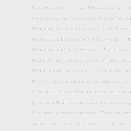
Pros and cons of ssgame666 casino for pati
Psykologiske og fysiske konsekvenser af ub
Razumevanje generičnih inhalatorjev Ventol
Razumevanje Lovegre in Viagre: Pregled
R
Razumevanje učinkov Kamagre
Razumijevan
Razumijevanje Careprosta 0.03% i njegove 
Razumijevanje generičkog lijeka Levitra i n
Richtige Lagerbedingungen für Amoxicillin
Sissejuhatus Lasix Genericisse ja selle kas
Strattera Generic verstehen: Zusammenset
Strattera Generic verstehen: Zusammenset
Tadacip begrijpen: wat u moet weten
Test