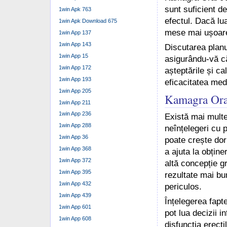
sunt suficient d
1win Apk 763
efectul. Dacă lu
1win Apk Download 675
mese mai ușoare
1win App 137
1win App 143
Discutarea planu
1win App 15
asigurându-vă că
1win App 172
așteptările și c
1win App 193
eficacitatea med
1win App 205
Kamagra Oral 
1win App 211
1win App 236
Există mai multe
1win App 288
neînțelegeri cu p
1win App 36
poate crește dor
1win App 368
a ajuta la obține
1win App 372
altă concepție gr
1win App 395
rezultate mai bun
1win App 432
periculos.
1win App 439
Înțelegerea fapt
1win App 601
pot lua decizii i
1win App 608
disfuncția erecti