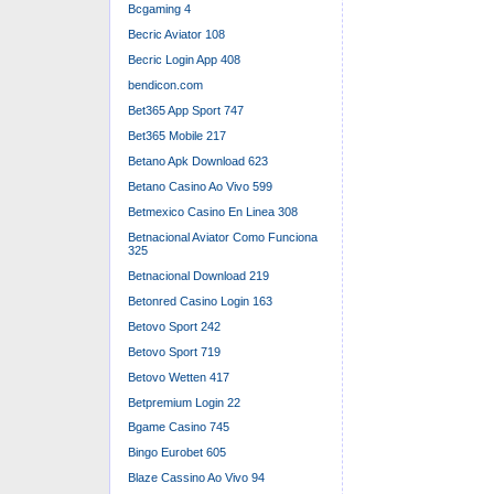
Bcgaming 4
Becric Aviator 108
Becric Login App 408
bendicon.com
Bet365 App Sport 747
Bet365 Mobile 217
Betano Apk Download 623
Betano Casino Ao Vivo 599
Betmexico Casino En Linea 308
Betnacional Aviator Como Funciona
325
Betnacional Download 219
Betonred Casino Login 163
Betovo Sport 242
Betovo Sport 719
Betovo Wetten 417
Betpremium Login 22
Bgame Casino 745
Bingo Eurobet 605
Blaze Cassino Ao Vivo 94