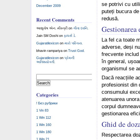
se potrivi cu ut
December 2009
puteți bucura de 
redusă.
Recent Comments
Gestionarea 
આશુતોષ એન. મીસ્ત્રી
on
ગીતા ધ્વનિ.
Jain SM Doshi
on
ફાધર્સ ડે.
La fel ca toate 
Gujaratilexicon
on
મારો પરિચય.
adverse, deși n
bhavin rampariya
on
Trust God.
frecvente includ 
Gujaratilexicon
on
પ્રેમની
în general, ușo
અતિશયોક્તી.
organismul se a
Search
Dacă reacțiile a
for:
profesionist din
consumului exce
Categories
atenuarea unora 
! Без рубрики
corpul dumneavo
1 Vin 83
gestionarea efici
1 Win 112
Ghid de doza
1 Win 160
1 Win 180
Respectarea doz
1 Win 21