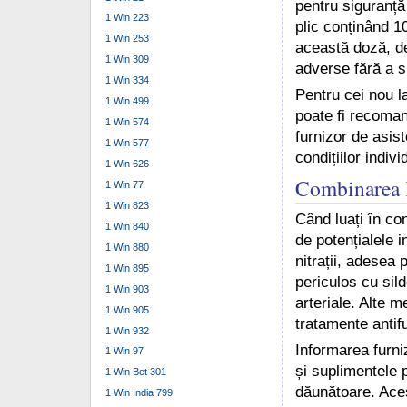
pentru siguranță 
1 Win 223
plic conținând 1
1 Win 253
această doză, de
1 Win 309
adverse fără a sp
1 Win 334
Pentru cei nou 
1 Win 499
poate fi recoma
1 Win 574
furnizor de asis
1 Win 577
condițiilor indiv
1 Win 626
Combinarea K
1 Win 77
1 Win 823
Când luați în con
1 Win 840
de potențialele
1 Win 880
nitrații, adesea 
1 Win 895
periculos cu sil
1 Win 903
arteriale. Alte 
1 Win 905
tratamente antif
1 Win 932
Informarea furni
1 Win 97
și suplimentele p
1 Win Bet 301
dăunătoare. Aceșt
1 Win India 799