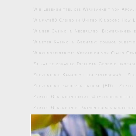
Wie Lebensmittel die Wirksamkeit von Apcal
Winmate88 Casino in United Kingdom: How L
Winner Casino in Nederland: Bijwerkingen e
Winzter Kasino in Germany: common questi
Wirkungseintritt: Vergleich von Cialis Gen
Za kaj se zdravilo Diflucan Generic uporab
Zrozumienie Kamagry i jej zastosowań
Zro
Zrozumienie zaburzeń erekcji (ED)
Zyrtec
Zyrtec Genericin oikeat säilytysolosuhteet
Zyrtec Genericin pitäminen poissa kosteude