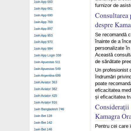
1win App 660
furnizor de asis
1win App 661
Consultarea 
1win App 690
despre Kamag
1win App 769
1win App 897
Se recomandă con
1win App 953
înainte de a înc
1win App 970
personalizate în 
1win App 994
Această consulta
1win App Login 338
de sănătate pree
1win Apuestas 511
1win Apuestas 549
Un profesionist 
1win Argentina 699
îndrumări privin
1win Aviator 363
poate recomanda 
1win Aviator 382
eficacitatea med
1win Aviator 425
și eficacitatea t
1win Aviator 916
Considerații 
1win Bangladesh 746
Kamagra Oral
1win Bet 128
1win Bet 142
Pentru cei care 
1win Bet 146