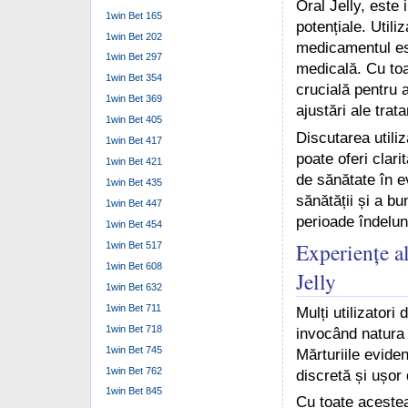
Oral Jelly, este 
1win Bet 165
potențiale. Util
1win Bet 202
medicamentul est
1win Bet 297
medicală. Cu toa
1win Bet 354
crucială pentru 
1win Bet 369
ajustări ale trat
1win Bet 405
Discutarea utili
1win Bet 417
poate oferi clari
1win Bet 421
de sănătate în e
1win Bet 435
sănătății și a bu
1win Bet 447
perioade îndelun
1win Bet 454
Experiențe al
1win Bet 517
1win Bet 608
Jelly
1win Bet 632
1win Bet 711
Mulți utilizator
1win Bet 718
invocând natura s
1win Bet 745
Mărturiile evide
1win Bet 762
discretă și ușor
1win Bet 845
Cu toate acestea,