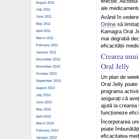
erecție. Alcoolu
August 2011
ale medicamentul
July 2011
Având în vedere 
June 2011
Online
să limitaț
May 2011
Kamagra Oral Jel
April 2011
mai degrabă decâ
March 2011
eficacității med
February 2011
January 2011
Crearea unui
December 2010
Oral Jelly
November 2010
October 2010
Un plan de week
September 2010
Oral Jelly poate 
August 2010
programa activit
July 2010
asigurați că aveț
June 2010
ajută la creare
May 2010
funcționeze efici
April 2010
Încorporarea unor
March 2010
poate îmbunătăți
February 2010
eficacitatea med
January 2010