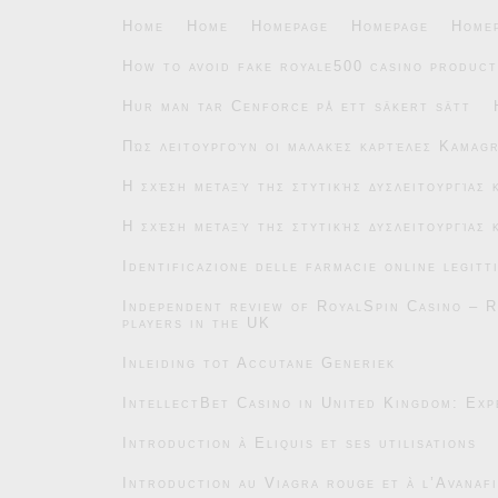
Home
Home
Homepage
Homepage
Home
How to avoid fake royale500 casino product
Hur man tar Cenforce på ett säkert sätt
Πώς λειτουργούν οι μαλακές καρτέλες Kamag
Η σχέση μεταξύ της στυτικής δυσλειτουργίας
Η σχέση μεταξύ της στυτικής δυσλειτουργίας
Identificazione delle farmacie online legitt
Independent review of RoyalSpin Casino – R
players in the UK
Inleiding tot Accutane Generiek
IntellectBet Casino in United Kingdom: Exp
Introduction à Eliquis et ses utilisations
Introduction au Viagra rouge et à l’Avanafi