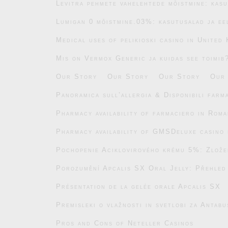
Levitra pehmete vahelehtede mõistmine: kasu
Lumigan 0 mõistmine.03%: kasutusalad ja ee
Medical uses of pelikioski casino in United
Mis on Vermox Generic ja kuidas see toimib
Our Story
Our Story
Our Story
Our
Panoramica sull’allergia & Disponibili farm
Pharmacy availability of farmaciero in Roma
Pharmacy availability of GMSDeluxe casino 
Pochopenie Aciklovirového krému 5%: Zlože
Porozumění Apcalis SX Oral Jelly: Přehled
Présentation de la gelée orale Apcalis SX
Premisleki o vlažnosti in svetlobi za Antab
Pros and Cons of Neteller Casinos