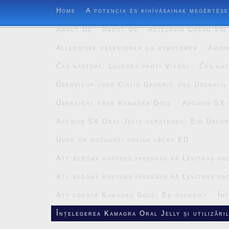
Home
A potencia és kihívásainak megértése
About Us
About Us
Aciclovir Cream 5% 
Allergiske reaksjoner og symptomer
Amoxi
Čas nastopa: Lovegra proti Viagri
Čas nas
Übersicht über Cialis Generic und Udenafil
Übersicht über Kamagra Gold
Apcalis SX 
Apcalis SX Oral Jelly verstehen: Ein Überb
Úvod do možností online léčby ED
Att bedöma kostens inverkan på Levitras pro
Att bedöma kostens inverkan på Levitras pro
Att förstå Kamagra Gold: En översikt
În
Înțelegerea Kamagra Oral Jelly și utilizăril