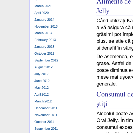
Alimente de 
March 2021
Jelly
April 2020
January 2014
Când utilizați K
November 2013
a vă asigura că 
March 2013
grăsimi pot împie
February 2013
plus, se știe că 
January 2013
sildenafil în sân
October 2012
De asemenea, es
September 2012
grase. Astfel de
August 2012
poate diminua ex
July 2012
mese mai ușoare 
June 2012
generale.
May 2012
Consumul de 
April 2012
știți
March 2012
December 2011
Alcoolul poate a
November 2011
Oral Jelly. În t
October 2011
consumul excesiv
September 2011