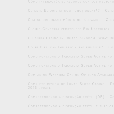
Cómo interactúa el alcohol con los medicam
Ce este Eliquis și cum funcționează?
Ce e
Cialise originaali mõistmine: ülevaade
Clo
Clomid-Generika verstehen: Ein Überblick
Clubnika Casino in United Kingdom: What In
Co je Diflucan Generic a jak funguje?
Co
Como funciona o Tadalista Super Active no
Como funciona o Tadalista Super Active no
Comparing Wazamba Casino Options Availabl
Complete review of Lunar Slots Casino – Re
2026 update
Compreendendo a disfunção erétil (DE)
Co
Compreendendo a disfunção erétil e suas ca