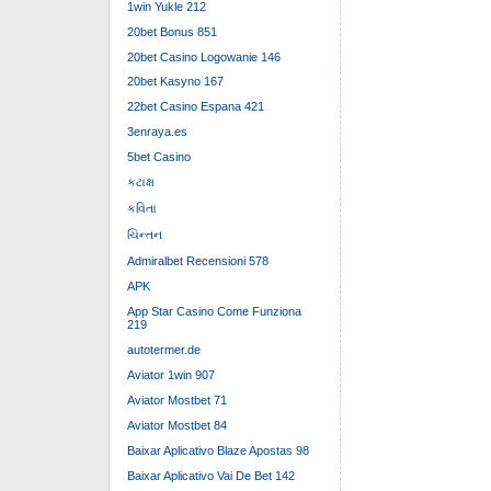
1win Yukle 212
20bet Bonus 851
20bet Casino Logowanie 146
20bet Kasyno 167
22bet Casino Espana 421
3enraya.es
5bet Casino
કટાક્ષ
કવિતા
ચિન્તન
Admiralbet Recensioni 578
APK
App Star Casino Come Funziona
219
autotermer.de
Aviator 1win 907
Aviator Mostbet 71
Aviator Mostbet 84
Baixar Aplicativo Blaze Apostas 98
Baixar Aplicativo Vai De Bet 142