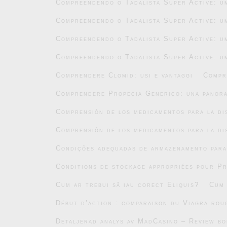
Compreendendo o Tadalista Super Active: um
Compreendendo o Tadalista Super Active: um
Compreendendo o Tadalista Super Active: um
Compreendendo o Tadalista Super Active: um
Comprendere Clomid: usi e vantaggi
Compr
Comprendere Propecia Generico: una panor
Comprensión de los medicamentos para la di
Comprensión de los medicamentos para la di
Condições adequadas de armazenamento par
Conditions de stockage appropriées pour P
Cum ar trebui să iau corect Eliquis?
Cum 
Début d’action : comparaison du Viagra roug
Detaljerad analys av MadCasino – Review b