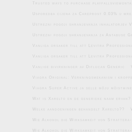
Trusted ways to purchase playfallsviewonta
Usporedba cijena za Careprost 0.03% u mre
Ustrezni pogoji shranjevanja inhalatorjev 
Ustrezni pogoji shranjevanja za Antabuse G
Vanliga orsaker till att Levitra Profession
Vanliga orsaker till att Levitra Profession
Vanlige bivirkninger av Diflucan Generic
Viagra Original: Verkningsmekanism i kropp
Viagra Super Active ja selle mõju mõistmin
Wat is Xarelto en de generieke naam ervan?
Welke aandoeningen behandelt Xarelto??
Wie Alkohol die Wirksamkeit von Strattera-
Wie Alkohol die Wirksamkeit von Strattera-