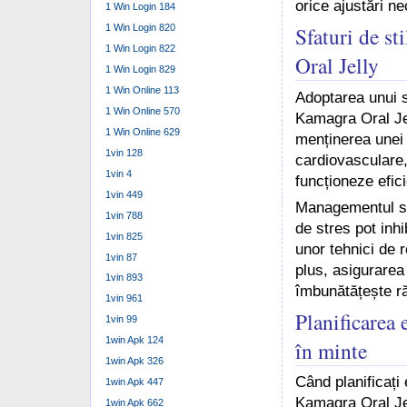
orice ajustări 
1 Win Login 184
1 Win Login 820
Sfaturi de st
1 Win Login 822
Oral Jelly
1 Win Login 829
1 Win Online 113
Adoptarea unui s
1 Win Online 570
Kamagra Oral Jell
1 Win Online 629
menținerea unei 
1vin 128
cardiovasculare
1vin 4
funcționeze efici
1vin 449
Managementul str
1vin 788
de stres pot inh
1vin 825
unor tehnici de 
1vin 87
plus, asigurare
1vin 893
îmbunătățește r
1vin 961
Planificarea
1vin 99
1win Apk 124
în minte
1win Apk 326
Când planificați
1win Apk 447
Kamagra Oral Jel
1win Apk 662