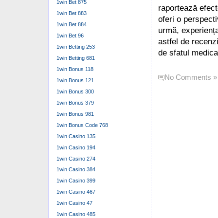
1win Bet 875
raportează efect
1win Bet 883
oferi o perspecti
1win Bet 884
urmă, experiența
1win Bet 96
astfel de recenz
1win Betting 253
de sfatul medica
1win Betting 681
1win Bonus 118
No Comments »
1win Bonus 121
1win Bonus 300
1win Bonus 379
1win Bonus 981
1win Bonus Code 768
1win Casino 135
1win Casino 194
1win Casino 274
1win Casino 384
1win Casino 399
1win Casino 467
1win Casino 47
1win Casino 485