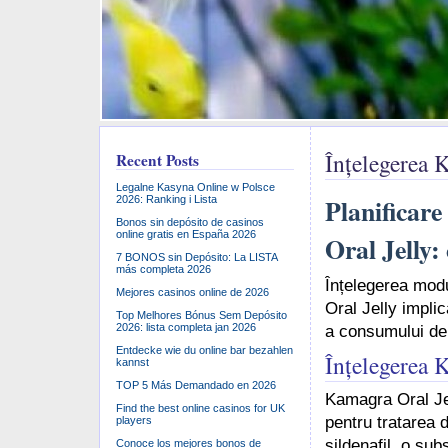
Înțelegerea K
Recent Posts
Legalne Kasyna Online w Polsce
Planificar
2026: Ranking i Lista
Bonos sin depósito de casinos
online gratis en España 2026
Oral Jelly:
7 BONOS sin Depósito: La LISTA
más completa 2026
Înțelegerea modu
Mejores casinos online de 2026
Oral Jelly implic
Top Melhores Bónus Sem Depósito
2026: lista completa jan 2026
a consumului de 
Entdecke wie du online bar bezahlen
Înțelegerea K
kannst
TOP 5 Más Demandado en 2026
Kamagra Oral Jel
Find the best online casinos for UK
pentru tratarea d
players
sildenafil, o sub
Conoce los mejores bonos de