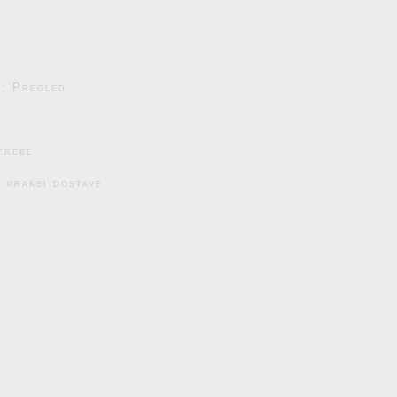
e: Pregled
trebe
 praksi dostave