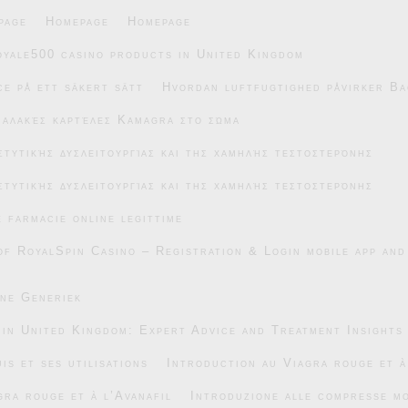
page
Homepage
Homepage
oyale500 casino products in United Kingdom
e på ett säkert sätt
Hvordan luftfugtighed påvirker Ba
μαλακές καρτέλες Kamagra στο σώμα
στυτικής δυσλειτουργίας και της χαμηλής τεστοστερόνης
στυτικής δυσλειτουργίας και της χαμηλής τεστοστερόνης
e farmacie online legittime
of RoyalSpin Casino – Registration & Login mobile app and
ane Generiek
 in United Kingdom: Expert Advice and Treatment Insights
is et ses utilisations
Introduction au Viagra rouge et à
gra rouge et à l’Avanafil
Introduzione alle compresse mo