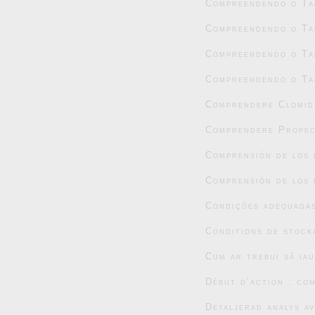
Compreendendo o Tad
Compreendendo o Tad
Compreendendo o Tad
Compreendendo o Tad
Comprendere Clomid:
Comprendere Propec
Comprensión de los 
Comprensión de los 
Condições adequada
Conditions de stock
Cum ar trebui să ia
Début d’action : co
Detaljerad analys a