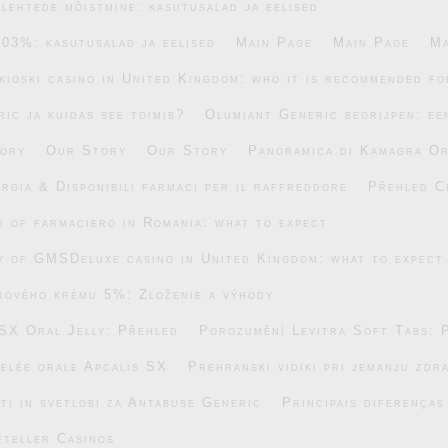
lehtede mõistmine: kasutusalad ja eelised
.03%: kasutusalad ja eelised
Main Page
Main Page
Ma
ikioski casino in United Kingdom: who it is recommended fo
ic ja kuidas see toimib?
Olumiant Generic begrijpen: ee
ory
Our Story
Our Story
Panoramica di Kamagra Or
rgia & Disponibili farmaci per il raffreddore
Přehled C
ty of farmaciero in Romania: what to expect
ty of GMSDeluxe casino in United Kingdom: what to expect
rového krému 5%: Zloženie a výhody
SX Oral Jelly: Přehled
Porozumění Levitra Soft Tabs: 
gelée orale Apcalis SX
Prehranski vidiki pri jemanju zdr
ti in svetlobi za Antabuse Generic
Principais diferença
eteller Casinos