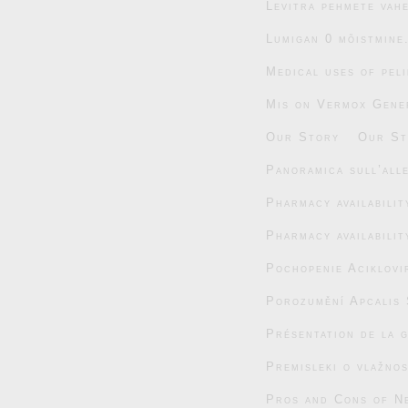
Levitra pehmete vahe
Lumigan 0 mõistmine
Medical uses of pel
Mis on Vermox Gener
Our Story
Our St
Panoramica sull’alle
Pharmacy availabili
Pharmacy availabili
Pochopenie Aciklovi
Porozumění Apcalis 
Présentation de la 
Premisleki o vlažnos
Pros and Cons of N