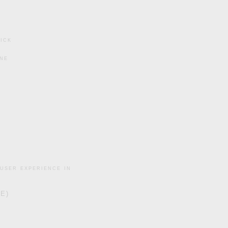
ick
ine
user experience in
DE)