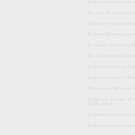
Cómo interactúa el 
Ce este Eliquis și 
Cialise originaali m
Clomid-Generika ver
Clubnika Casino in 
Co je Diflucan Gene
Como funciona o Tad
Como funciona o Tad
Comparing Wazamba C
Complete review of 
2026 update
Compreendendo a dis
Compreendendo a dis