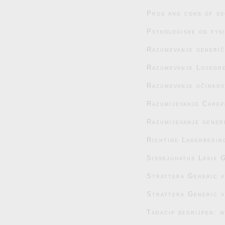
Pros and cons of ss
Psykologiske og fys
Razumevanje generič
Razumevanje Lovegre
Razumevanje učinko
Razumijevanje Carep
Razumijevanje generi
Richtige Lagerbedin
Sissejuhatus Lasix G
Strattera Generic 
Strattera Generic 
Tadacip begrijpen: 