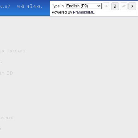
Type in
luje?
મારો પરિચય.
Powered By
PramukhIME
nd Udenafil
ck
čby ED
cvente
d