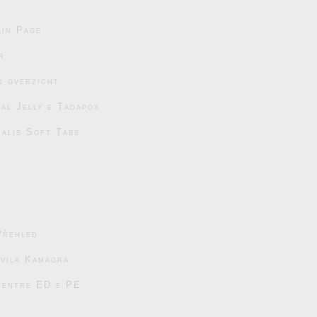
in Page
r
n overzicht
al Jelly e Tadapox
ialis Soft Tabs
Přehled
avila Kamagra
s entre ED e PE