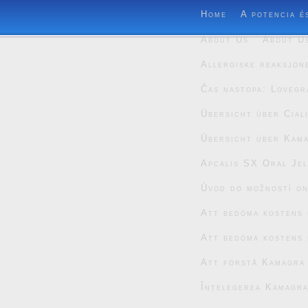
Home
A potencia é
About Us
About U
Allergiske reaksjon
Čas nastopa: Lovegr
Übersicht über Cial
Übersicht über Kam
Apcalis SX Oral Jel
Úvod do možností on
Att bedöma kostens 
Att bedöma kostens 
Att förstå Kamagra
Înțelegerea Kamagra 