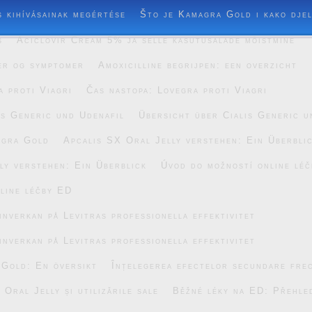
s kihívásainak megértése
Što je Kamagra Gold i kako dje
s
Aciclovir Cream 5% ja selle kasutusalade mõistmine
er og symptomer
Amoxicilline begrijpen: een overzicht
a proti Viagri
Čas nastopa: Lovegra proti Viagri
is Generic und Udenafil
Übersicht über Cialis Generic u
agra Gold
Apcalis SX Oral Jelly verstehen: Ein Überbli
ly verstehen: Ein Überblick
Úvod do možností online lé
line léčby ED
inverkan på Levitras professionella effektivitet
inverkan på Levitras professionella effektivitet
 Gold: En översikt
Înțelegerea efectelor secundare fre
Oral Jelly și utilizările sale
Běžné léky na ED: Přehle