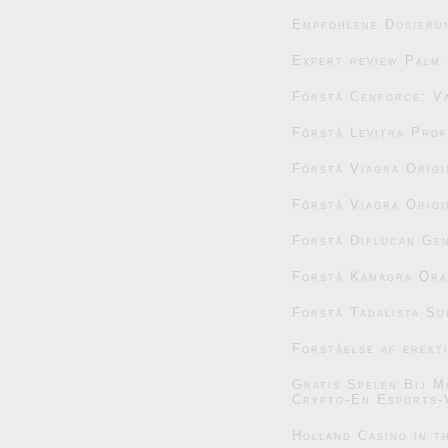
Empfohlene Dosieru
Expert review Palm 
Förstå Cenforce: V
Förstå Levitra Prof
Förstå Viagra Origi
Förstå Viagra Origi
Forstå Diflucan Gen
Forstå Kamagra Oral
Forstå Tadalista Su
Forståelse af erekt
Gratis Spelen Bij M
Crypto-En Esports-
Holland Casino in t