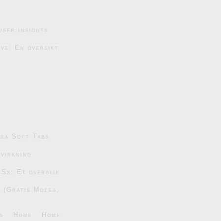
user insights
ive: En översikt
tra Soft Tabs
dvirkning
 Sx: Et overblik
6 (Gratis Modes,
s
Home
Home