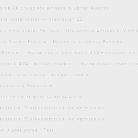
game666 casino for patients in United Kingdom
iske konsekvenser af ubehandlet ED
nih inhalatorjev Ventolin
Razumevanje Lovegre in Viagr
 in Viagre: Pregled
Razumevanje učinkov Kamagre
v Kamagre
Razumijevanje Careprosta 0.03% i njegove upo
rosta 0.03% i njegove upotrebe
Razumijevanje diskretnih
čkog lijeka Levitra i njegove upotrebe
gungen für Amoxicillin
enericisse ja selle kasutusaladesse
verstehen: Zusammensetzung und Verwendung
verstehen: Zusammensetzung und Verwendung
wat u moet weten
Test