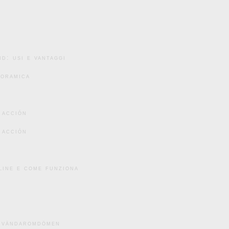
d: usi e vantaggi
noramica
 acción
 acción
line e come funziona
användaromdömen