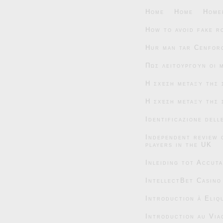
Home
Home
Home
How to avoid fake r
Hur man tar Cenforc
Πώς λειτουργούν οι 
Η σχέση μεταξύ της 
Η σχέση μεταξύ της 
Identificazione dell
Independent review 
players in the UK
Inleiding tot Accut
IntellectBet Casino
Introduction à Eliqu
Introduction au Via