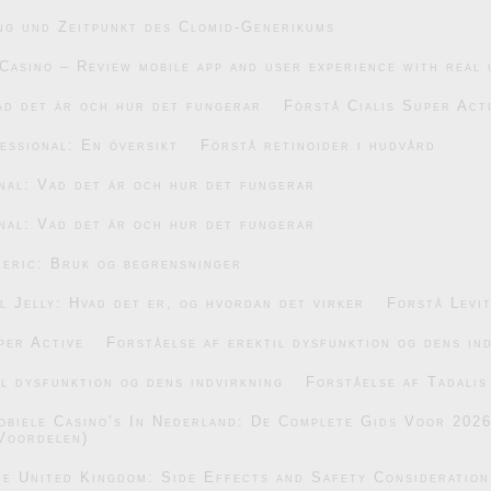
ng und Zeitpunkt des Clomid-Generikums
Casino – Review mobile app and user experience with real 
ad det är och hur det fungerar
Förstå Cialis Super Act
essional: En översikt
Förstå retinoider i hudvård
nal: Vad det är och hur det fungerar
nal: Vad det är och hur det fungerar
eric: Bruk og begrensninger
 Jelly: Hvad det er, og hvordan det virker
Forstå Levi
per Active
Forståelse af erektil dysfunktion og dens in
il dysfunktion og dens indvirkning
Forståelse af Tadalis
obiele Casino’s In Nederland: De Complete Gids Voor 202
Voordelen)
he United Kingdom: Side Effects and Safety Consideration