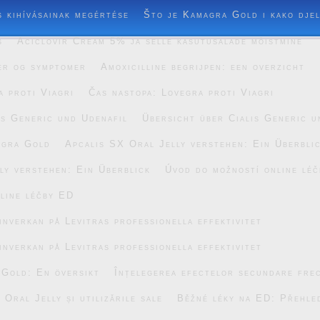
s kihívásainak megértése
Što je Kamagra Gold i kako dje
s
Aciclovir Cream 5% ja selle kasutusalade mõistmine
er og symptomer
Amoxicilline begrijpen: een overzicht
a proti Viagri
Čas nastopa: Lovegra proti Viagri
is Generic und Udenafil
Übersicht über Cialis Generic u
agra Gold
Apcalis SX Oral Jelly verstehen: Ein Überbli
ly verstehen: Ein Überblick
Úvod do možností online lé
line léčby ED
inverkan på Levitras professionella effektivitet
inverkan på Levitras professionella effektivitet
 Gold: En översikt
Înțelegerea efectelor secundare fre
Oral Jelly și utilizările sale
Běžné léky na ED: Přehle