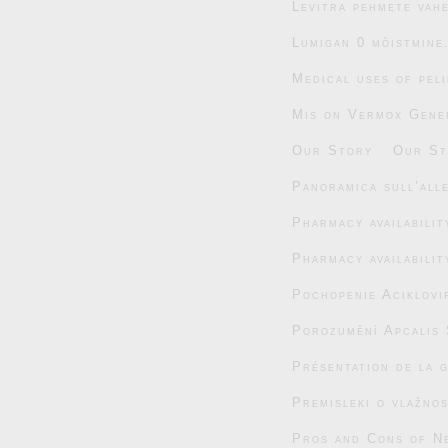
Levitra pehmete vahe
Lumigan 0 mõistmine
Medical uses of pel
Mis on Vermox Gener
Our Story
Our St
Panoramica sull’alle
Pharmacy availabili
Pharmacy availabili
Pochopenie Aciklovi
Porozumění Apcalis 
Présentation de la 
Premisleki o vlažnos
Pros and Cons of N