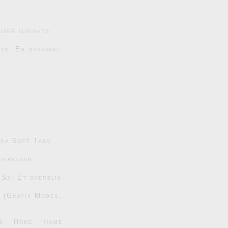
user insights
ive: En översikt
tra Soft Tabs
dvirkning
 Sx: Et overblik
6 (Gratis Modes,
s
Home
Home