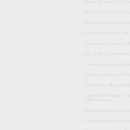
Cómo interactúa el 
Ce este Eliquis și 
Cialise originaali m
Clomid-Generika ver
Clubnika Casino in 
Co je Diflucan Gene
Como funciona o Tad
Como funciona o Tad
Comparing Wazamba C
Complete review of 
2026 update
Compreendendo a dis
Compreendendo a dis