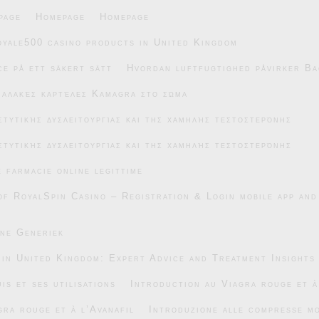
page
Homepage
Homepage
oyale500 casino products in United Kingdom
e på ett säkert sätt
Hvordan luftfugtighed påvirker Ba
μαλακές καρτέλες Kamagra στο σώμα
στυτικής δυσλειτουργίας και της χαμηλής τεστοστερόνης
στυτικής δυσλειτουργίας και της χαμηλής τεστοστερόνης
e farmacie online legittime
of RoyalSpin Casino – Registration & Login mobile app and
ane Generiek
 in United Kingdom: Expert Advice and Treatment Insights
is et ses utilisations
Introduction au Viagra rouge et à
gra rouge et à l’Avanafil
Introduzione alle compresse mo