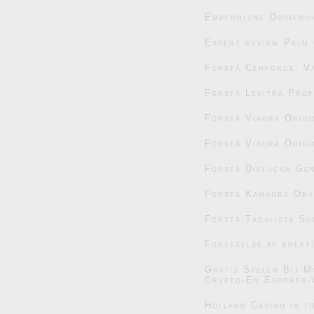
Empfohlene Dosieru
Expert review Palm 
Förstå Cenforce: V
Förstå Levitra Prof
Förstå Viagra Origi
Förstå Viagra Origi
Forstå Diflucan Gen
Forstå Kamagra Oral
Forstå Tadalista Su
Forståelse af erekt
Gratis Spelen Bij M
Crypto-En Esports-
Holland Casino in t