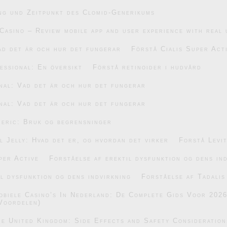
ng und Zeitpunkt des Clomid-Generikums
Casino – Review mobile app and user experience with real 
ad det är och hur det fungerar
Förstå Cialis Super Act
essional: En översikt
Förstå retinoider i hudvård
nal: Vad det är och hur det fungerar
nal: Vad det är och hur det fungerar
eric: Bruk og begrensninger
 Jelly: Hvad det er, og hvordan det virker
Forstå Levi
per Active
Forståelse af erektil dysfunktion og dens in
il dysfunktion og dens indvirkning
Forståelse af Tadalis
obiele Casino’s In Nederland: De Complete Gids Voor 202
Voordelen)
he United Kingdom: Side Effects and Safety Consideration