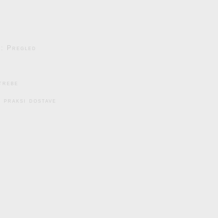
e: Pregled
trebe
 praksi dostave