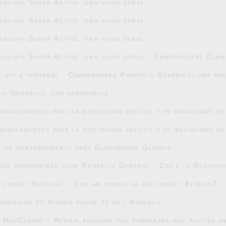
alista Super Active: uma visão geral
alista Super Active: uma visão geral
alista Super Active: uma visão geral
alista Super Active: uma visão geral
Comprendere Clomi
 usi e vantaggi
Comprendere Propecia Generico: una pa
ia Generico: una panoramica
medicamentos para la disfunción eréctil y su mecanismo de
medicamentos para la disfunción eréctil y su mecanismo de
s de armazenamento para Glucophage Generic
age appropriées pour Propecia Generic
Cos’è la Doxycyc
u corect Eliquis?
Cum ar trebui să iau corect Eliquis?
mparaison du Viagra rouge et de l’Avanafil
v MadCasino – Review bonusar och kampanjer med riktiga 