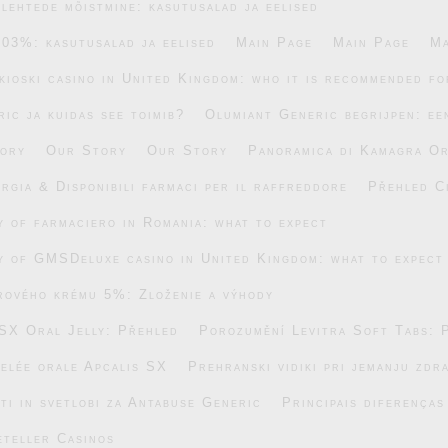
lehtede mõistmine: kasutusalad ja eelised
.03%: kasutusalad ja eelised
Main Page
Main Page
Ma
ikioski casino in United Kingdom: who it is recommended fo
ic ja kuidas see toimib?
Olumiant Generic begrijpen: ee
ory
Our Story
Our Story
Panoramica di Kamagra Or
rgia & Disponibili farmaci per il raffreddore
Přehled C
ty of farmaciero in Romania: what to expect
ty of GMSDeluxe casino in United Kingdom: what to expect
rového krému 5%: Zloženie a výhody
SX Oral Jelly: Přehled
Porozumění Levitra Soft Tabs: 
gelée orale Apcalis SX
Prehranski vidiki pri jemanju zdr
ti in svetlobi za Antabuse Generic
Principais diferença
eteller Casinos