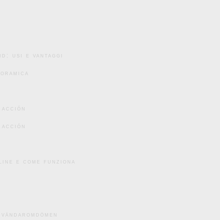
d: usi e vantaggi
noramica
 acción
 acción
line e come funziona
användaromdömen