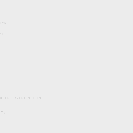
ick
ine
user experience in
DE)