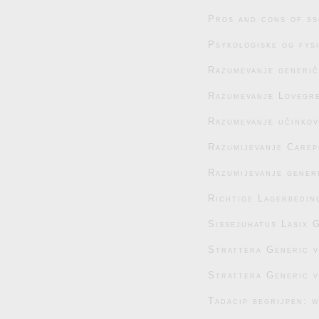
Pros and cons of ss
Psykologiske og fys
Razumevanje generič
Razumevanje Lovegre
Razumevanje učinko
Razumijevanje Carep
Razumijevanje generi
Richtige Lagerbedin
Sissejuhatus Lasix G
Strattera Generic 
Strattera Generic 
Tadacip begrijpen: 