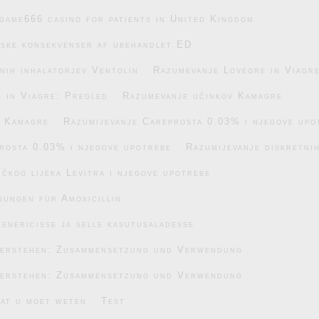
game666 casino for patients in United Kingdom
iske konsekvenser af ubehandlet ED
nih inhalatorjev Ventolin
Razumevanje Lovegre in Viagr
 in Viagre: Pregled
Razumevanje učinkov Kamagre
v Kamagre
Razumijevanje Careprosta 0.03% i njegove upo
rosta 0.03% i njegove upotrebe
Razumijevanje diskretnih
čkog lijeka Levitra i njegove upotrebe
gungen für Amoxicillin
enericisse ja selle kasutusaladesse
verstehen: Zusammensetzung und Verwendung
verstehen: Zusammensetzung und Verwendung
wat u moet weten
Test