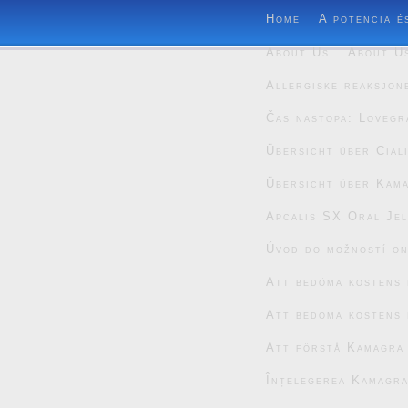
Home
A potencia é
About Us
About U
Allergiske reaksjon
Čas nastopa: Lovegr
Übersicht über Cial
Übersicht über Kam
Apcalis SX Oral Jel
Úvod do možností on
Att bedöma kostens 
Att bedöma kostens 
Att förstå Kamagra
Înțelegerea Kamagra 