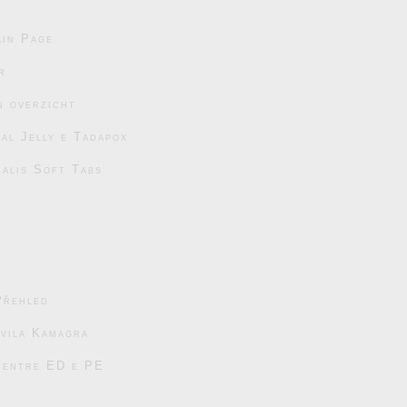
in Page
r
n overzicht
al Jelly e Tadapox
ialis Soft Tabs
Přehled
avila Kamagra
s entre ED e PE