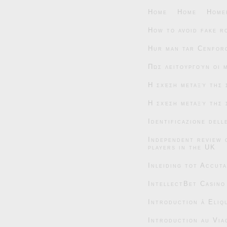
Home
Home
Home
How to avoid fake r
Hur man tar Cenforc
Πώς λειτουργούν οι 
Η σχέση μεταξύ της 
Η σχέση μεταξύ της 
Identificazione dell
Independent review 
players in the UK
Inleiding tot Accut
IntellectBet Casino
Introduction à Eliqu
Introduction au Via