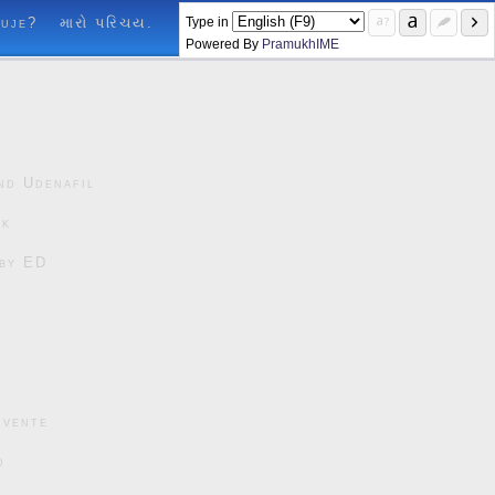
Type in
luje?
મારો પરિચય.
Powered By
PramukhIME
nd Udenafil
ck
čby ED
cvente
d