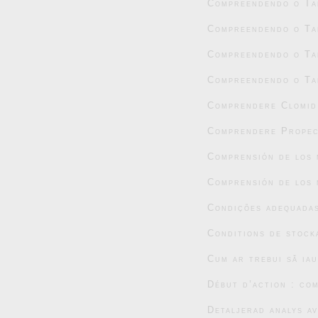
Compreendendo o Tad
Compreendendo o Tad
Compreendendo o Tad
Compreendendo o Tad
Comprendere Clomid:
Comprendere Propec
Comprensión de los 
Comprensión de los 
Condições adequada
Conditions de stock
Cum ar trebui să ia
Début d’action : co
Detaljerad analys a