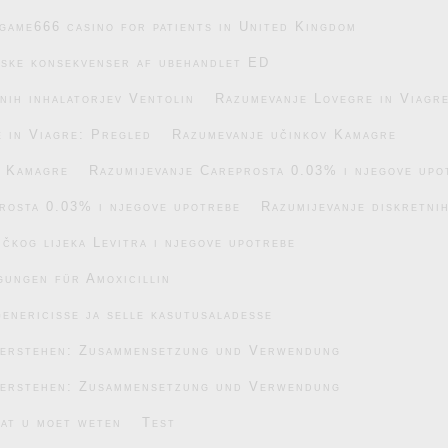
game666 casino for patients in United Kingdom
iske konsekvenser af ubehandlet ED
nih inhalatorjev Ventolin
Razumevanje Lovegre in Viagr
 in Viagre: Pregled
Razumevanje učinkov Kamagre
v Kamagre
Razumijevanje Careprosta 0.03% i njegove upo
rosta 0.03% i njegove upotrebe
Razumijevanje diskretnih
čkog lijeka Levitra i njegove upotrebe
gungen für Amoxicillin
enericisse ja selle kasutusaladesse
verstehen: Zusammensetzung und Verwendung
verstehen: Zusammensetzung und Verwendung
wat u moet weten
Test