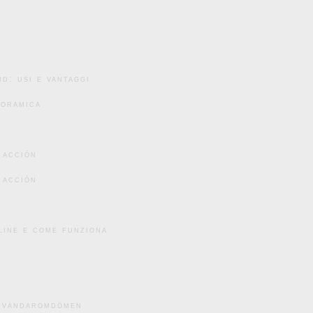
d: usi e vantaggi
noramica
 acción
 acción
line e come funziona
användaromdömen