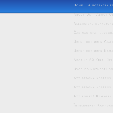
Home
A potencia é
About Us
About U
Allergiske reaksjon
Čas nastopa: Lovegr
Übersicht über Cial
Übersicht über Kam
Apcalis SX Oral Jel
Úvod do možností on
Att bedöma kostens 
Att bedöma kostens 
Att förstå Kamagra
Înțelegerea Kamagra 