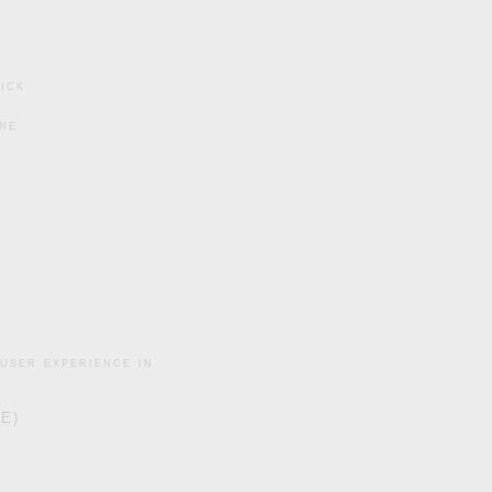
ick
ine
user experience in
DE)