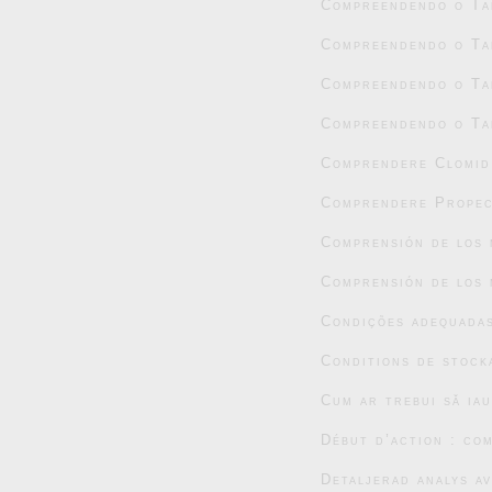
Compreendendo o Tad
Compreendendo o Tad
Compreendendo o Tad
Compreendendo o Tad
Comprendere Clomid:
Comprendere Propec
Comprensión de los 
Comprensión de los 
Condições adequada
Conditions de stock
Cum ar trebui să ia
Début d’action : co
Detaljerad analys a