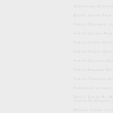
Empfohlene Dosieru
Expert review Palm 
Förstå Cenforce: V
Förstå Levitra Prof
Förstå Viagra Origi
Förstå Viagra Origi
Forstå Diflucan Gen
Forstå Kamagra Oral
Forstå Tadalista Su
Forståelse af erekt
Gratis Spelen Bij M
Crypto-En Esports-
Holland Casino in t