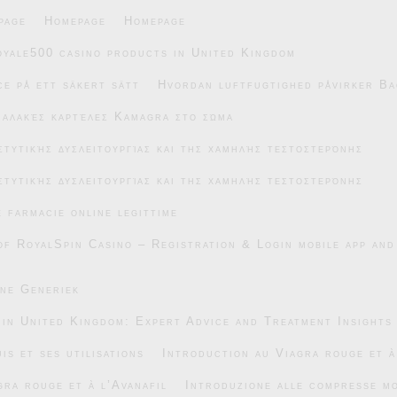
page
Homepage
Homepage
oyale500 casino products in United Kingdom
e på ett säkert sätt
Hvordan luftfugtighed påvirker Ba
μαλακές καρτέλες Kamagra στο σώμα
στυτικής δυσλειτουργίας και της χαμηλής τεστοστερόνης
στυτικής δυσλειτουργίας και της χαμηλής τεστοστερόνης
e farmacie online legittime
of RoyalSpin Casino – Registration & Login mobile app and
ane Generiek
 in United Kingdom: Expert Advice and Treatment Insights
is et ses utilisations
Introduction au Viagra rouge et à
gra rouge et à l’Avanafil
Introduzione alle compresse mo