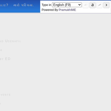
Type in
luje?
મારો પરિચય.
Powered By
PramukhIME
nd Udenafil
ck
čby ED
cvente
d