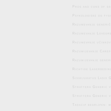
Pros and cons of ss
Psykologiske og fys
Razumevanje generič
Razumevanje Lovegre
Razumevanje učinko
Razumijevanje Carep
Razumijevanje generi
Richtige Lagerbedin
Sissejuhatus Lasix G
Strattera Generic 
Strattera Generic 
Tadacip begrijpen: 