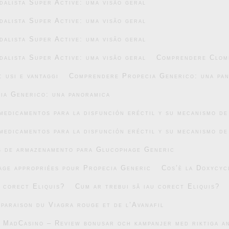
alista Super Active: uma visão geral
alista Super Active: uma visão geral
alista Super Active: uma visão geral
alista Super Active: uma visão geral
Comprendere Clomi
 usi e vantaggi
Comprendere Propecia Generico: una pa
ia Generico: una panoramica
medicamentos para la disfunción eréctil y su mecanismo de
medicamentos para la disfunción eréctil y su mecanismo de
s de armazenamento para Glucophage Generic
age appropriées pour Propecia Generic
Cos’è la Doxycyc
u corect Eliquis?
Cum ar trebui să iau corect Eliquis?
mparaison du Viagra rouge et de l’Avanafil
v MadCasino – Review bonusar och kampanjer med riktiga 