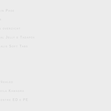
in Page
r
n overzicht
al Jelly e Tadapox
ialis Soft Tabs
Přehled
avila Kamagra
s entre ED e PE