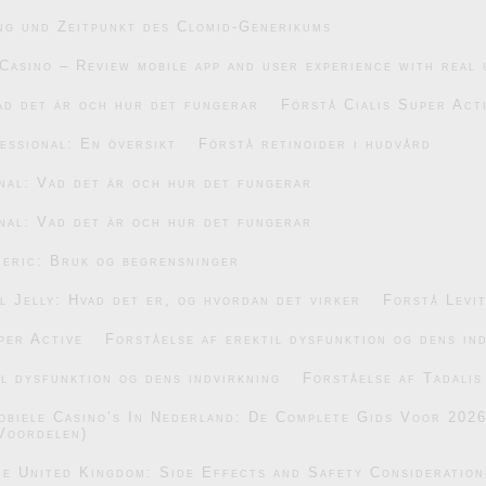
ng und Zeitpunkt des Clomid-Generikums
Casino – Review mobile app and user experience with real 
ad det är och hur det fungerar
Förstå Cialis Super Act
essional: En översikt
Förstå retinoider i hudvård
nal: Vad det är och hur det fungerar
nal: Vad det är och hur det fungerar
eric: Bruk og begrensninger
 Jelly: Hvad det er, og hvordan det virker
Forstå Levi
per Active
Forståelse af erektil dysfunktion og dens in
il dysfunktion og dens indvirkning
Forståelse af Tadalis
obiele Casino’s In Nederland: De Complete Gids Voor 202
Voordelen)
he United Kingdom: Side Effects and Safety Consideration