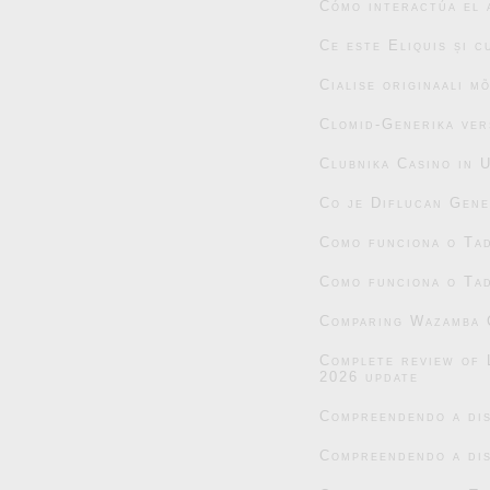
Cómo interactúa el 
Ce este Eliquis și 
Cialise originaali m
Clomid-Generika ver
Clubnika Casino in 
Co je Diflucan Gene
Como funciona o Tad
Como funciona o Tad
Comparing Wazamba C
Complete review of 
2026 update
Compreendendo a dis
Compreendendo a dis