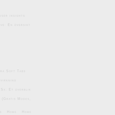
user insights
ive: En översikt
tra Soft Tabs
dvirkning
 Sx: Et overblik
6 (Gratis Modes,
s
Home
Home