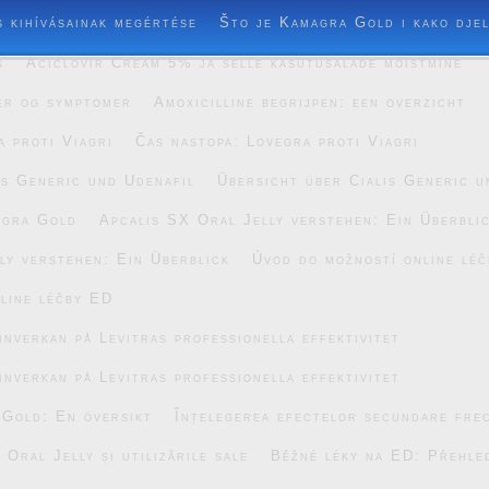
s kihívásainak megértése
Što je Kamagra Gold i kako dje
s
Aciclovir Cream 5% ja selle kasutusalade mõistmine
er og symptomer
Amoxicilline begrijpen: een overzicht
a proti Viagri
Čas nastopa: Lovegra proti Viagri
is Generic und Udenafil
Übersicht über Cialis Generic u
agra Gold
Apcalis SX Oral Jelly verstehen: Ein Überbli
ly verstehen: Ein Überblick
Úvod do možností online lé
line léčby ED
inverkan på Levitras professionella effektivitet
inverkan på Levitras professionella effektivitet
 Gold: En översikt
Înțelegerea efectelor secundare fre
Oral Jelly și utilizările sale
Běžné léky na ED: Přehle