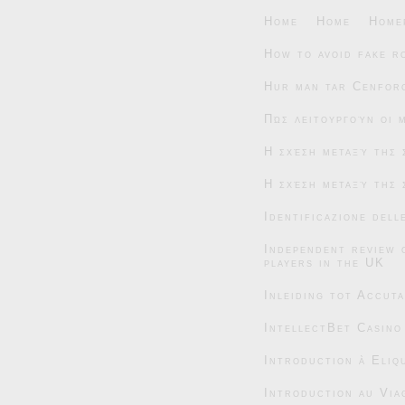
Home
Home
Home
How to avoid fake r
Hur man tar Cenforc
Πώς λειτουργούν οι 
Η σχέση μεταξύ της 
Η σχέση μεταξύ της 
Identificazione dell
Independent review 
players in the UK
Inleiding tot Accut
IntellectBet Casino
Introduction à Eliqu
Introduction au Via