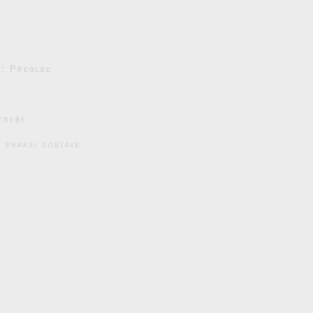
e: Pregled
trebe
 praksi dostave