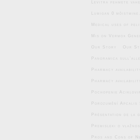
Levitra pehmete vahe
Lumigan 0 mõistmine
Medical uses of pel
Mis on Vermox Gener
Our Story
Our St
Panoramica sull’alle
Pharmacy availabili
Pharmacy availabili
Pochopenie Aciklovi
Porozumění Apcalis 
Présentation de la 
Premisleki o vlažnos
Pros and Cons of N