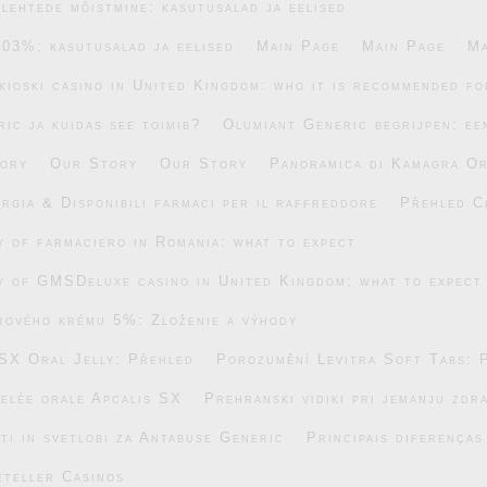
lehtede mõistmine: kasutusalad ja eelised
.03%: kasutusalad ja eelised
Main Page
Main Page
Ma
ikioski casino in United Kingdom: who it is recommended fo
ic ja kuidas see toimib?
Olumiant Generic begrijpen: ee
ory
Our Story
Our Story
Panoramica di Kamagra Or
rgia & Disponibili farmaci per il raffreddore
Přehled C
ty of farmaciero in Romania: what to expect
ty of GMSDeluxe casino in United Kingdom: what to expect
rového krému 5%: Zloženie a výhody
SX Oral Jelly: Přehled
Porozumění Levitra Soft Tabs: 
gelée orale Apcalis SX
Prehranski vidiki pri jemanju zdr
ti in svetlobi za Antabuse Generic
Principais diferença
eteller Casinos