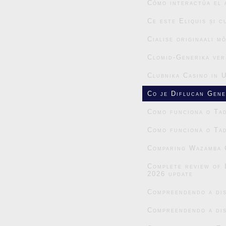
Cómo interactúa el 
Ce este Eliquis și 
Cialise originaali m
Clomid-Generika ver
Clubnika Casino in 
Co je Diflucan Gene
Como funciona o Tad
Como funciona o Tad
Comparing Wazamba C
Complete review of 
2026 update
Compreendendo a dis
Compreendendo a dis