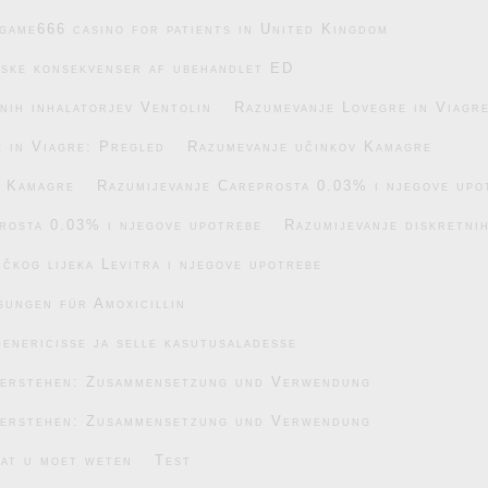
game666 casino for patients in United Kingdom
iske konsekvenser af ubehandlet ED
nih inhalatorjev Ventolin
Razumevanje Lovegre in Viagr
 in Viagre: Pregled
Razumevanje učinkov Kamagre
v Kamagre
Razumijevanje Careprosta 0.03% i njegove upo
rosta 0.03% i njegove upotrebe
Razumijevanje diskretnih
čkog lijeka Levitra i njegove upotrebe
gungen für Amoxicillin
enericisse ja selle kasutusaladesse
verstehen: Zusammensetzung und Verwendung
verstehen: Zusammensetzung und Verwendung
wat u moet weten
Test