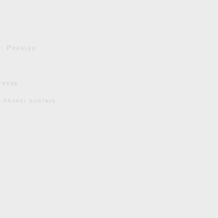
e: Pregled
trebe
 praksi dostave