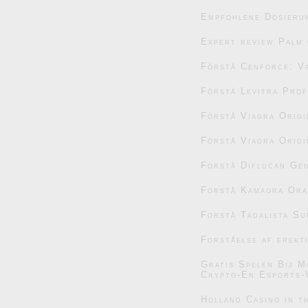
Empfohlene Dosieru
Expert review Palm 
Förstå Cenforce: V
Förstå Levitra Prof
Förstå Viagra Origi
Förstå Viagra Origi
Forstå Diflucan Gen
Forstå Kamagra Oral
Forstå Tadalista Su
Forståelse af erekt
Gratis Spelen Bij M
Crypto-En Esports-
Holland Casino in t