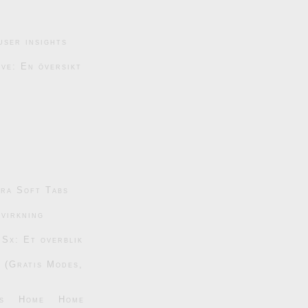
user insights
ive: En översikt
tra Soft Tabs
dvirkning
 Sx: Et overblik
6 (Gratis Modes,
s
Home
Home