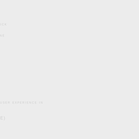
ick
ine
user experience in
DE)