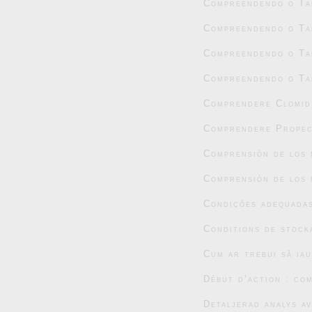
Compreendendo o Tad
Compreendendo o Tad
Compreendendo o Tad
Compreendendo o Tad
Comprendere Clomid:
Comprendere Propec
Comprensión de los 
Comprensión de los 
Condições adequada
Conditions de stock
Cum ar trebui să ia
Début d’action : co
Detaljerad analys a