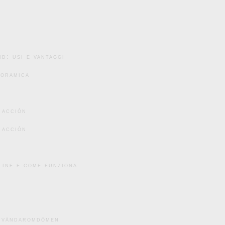
d: usi e vantaggi
noramica
 acción
 acción
line e come funziona
användaromdömen