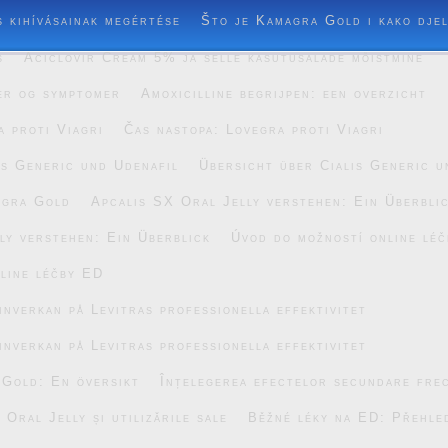
s kihívásainak megértése
Što je Kamagra Gold i kako dje
s
Aciclovir Cream 5% ja selle kasutusalade mõistmine
er og symptomer
Amoxicilline begrijpen: een overzicht
a proti Viagri
Čas nastopa: Lovegra proti Viagri
is Generic und Udenafil
Übersicht über Cialis Generic u
agra Gold
Apcalis SX Oral Jelly verstehen: Ein Überbli
ly verstehen: Ein Überblick
Úvod do možností online lé
line léčby ED
inverkan på Levitras professionella effektivitet
inverkan på Levitras professionella effektivitet
 Gold: En översikt
Înțelegerea efectelor secundare fre
Oral Jelly și utilizările sale
Běžné léky na ED: Přehle