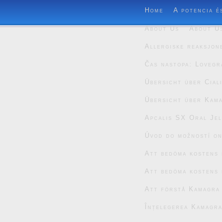
Home
A potencia é
About Us
About U
Allergiske reaksjon
Čas nastopa: Lovegr
Übersicht über Cial
Übersicht über Kam
Apcalis SX Oral Jel
Úvod do možností on
Att bedöma kostens 
Att bedöma kostens 
Att förstå Kamagra
Înțelegerea Kamagra 