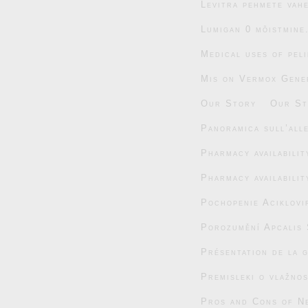
Levitra pehmete vahe
Lumigan 0 mõistmine
Medical uses of pel
Mis on Vermox Gener
Our Story
Our St
Panoramica sull’alle
Pharmacy availabili
Pharmacy availabili
Pochopenie Aciklovi
Porozumění Apcalis 
Présentation de la 
Premisleki o vlažnos
Pros and Cons of N