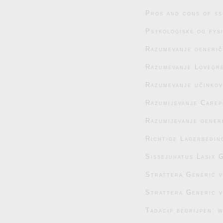
Pros and cons of ss
Psykologiske og fys
Razumevanje generič
Razumevanje Lovegre
Razumevanje učinko
Razumijevanje Carep
Razumijevanje generi
Richtige Lagerbedin
Sissejuhatus Lasix G
Strattera Generic 
Strattera Generic 
Tadacip begrijpen: 