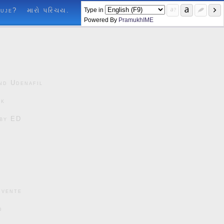
Type in
luje?
મારો પરિચય.
Powered By
PramukhIME
nd Udenafil
ck
čby ED
cvente
d