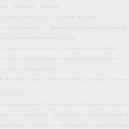
page
Homepage
Homepage
oyale500 casino products in United Kingdom
e på ett säkert sätt
Hvordan luftfugtighed påvirker Ba
μαλακές καρτέλες Kamagra στο σώμα
στυτικής δυσλειτουργίας και της χαμηλής τεστοστερόνης
στυτικής δυσλειτουργίας και της χαμηλής τεστοστερόνης
e farmacie online legittime
of RoyalSpin Casino – Registration & Login mobile app and
ane Generiek
 in United Kingdom: Expert Advice and Treatment Insights
is et ses utilisations
Introduction au Viagra rouge et à
gra rouge et à l’Avanafil
Introduzione alle compresse mo