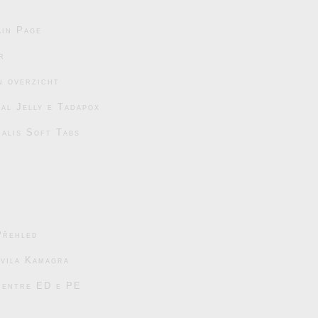
in Page
r
n overzicht
al Jelly e Tadapox
ialis Soft Tabs
Přehled
avila Kamagra
s entre ED e PE