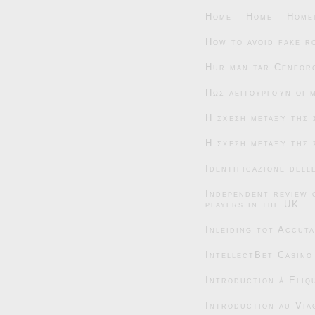
Home
Home
Home
How to avoid fake r
Hur man tar Cenforc
Πώς λειτουργούν οι 
Η σχέση μεταξύ της 
Η σχέση μεταξύ της 
Identificazione dell
Independent review 
players in the UK
Inleiding tot Accut
IntellectBet Casino
Introduction à Eliqu
Introduction au Via