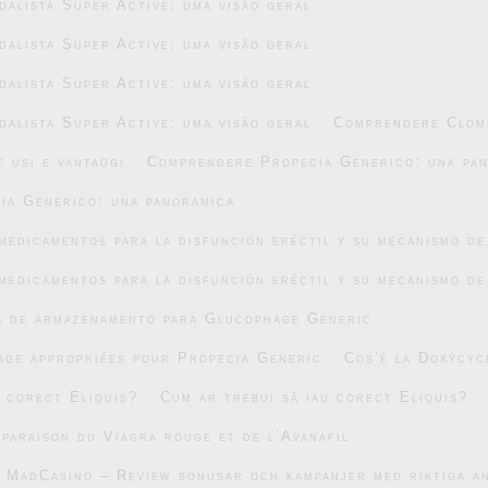
alista Super Active: uma visão geral
alista Super Active: uma visão geral
alista Super Active: uma visão geral
alista Super Active: uma visão geral
Comprendere Clomi
 usi e vantaggi
Comprendere Propecia Generico: una pa
ia Generico: una panoramica
medicamentos para la disfunción eréctil y su mecanismo de
medicamentos para la disfunción eréctil y su mecanismo de
s de armazenamento para Glucophage Generic
age appropriées pour Propecia Generic
Cos’è la Doxycyc
u corect Eliquis?
Cum ar trebui să iau corect Eliquis?
mparaison du Viagra rouge et de l’Avanafil
v MadCasino – Review bonusar och kampanjer med riktiga 