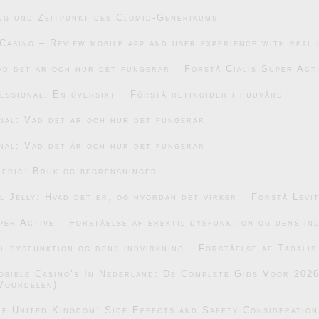
ng und Zeitpunkt des Clomid-Generikums
Casino – Review mobile app and user experience with real 
ad det är och hur det fungerar
Förstå Cialis Super Act
essional: En översikt
Förstå retinoider i hudvård
nal: Vad det är och hur det fungerar
nal: Vad det är och hur det fungerar
eric: Bruk og begrensninger
 Jelly: Hvad det er, og hvordan det virker
Forstå Levi
per Active
Forståelse af erektil dysfunktion og dens in
il dysfunktion og dens indvirkning
Forståelse af Tadalis
obiele Casino’s In Nederland: De Complete Gids Voor 202
Voordelen)
he United Kingdom: Side Effects and Safety Consideration