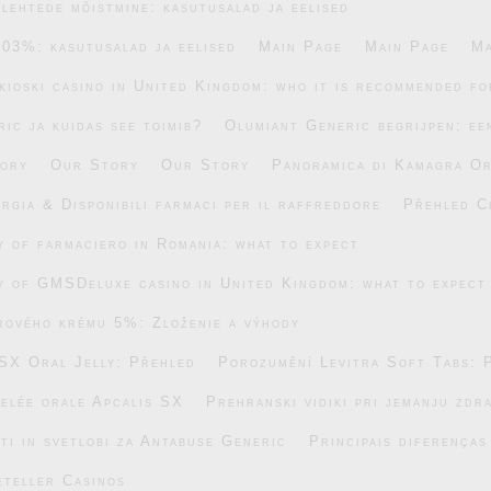
lehtede mõistmine: kasutusalad ja eelised
.03%: kasutusalad ja eelised
Main Page
Main Page
Ma
ikioski casino in United Kingdom: who it is recommended fo
ic ja kuidas see toimib?
Olumiant Generic begrijpen: ee
ory
Our Story
Our Story
Panoramica di Kamagra Or
rgia & Disponibili farmaci per il raffreddore
Přehled C
ty of farmaciero in Romania: what to expect
ty of GMSDeluxe casino in United Kingdom: what to expect
rového krému 5%: Zloženie a výhody
SX Oral Jelly: Přehled
Porozumění Levitra Soft Tabs: 
gelée orale Apcalis SX
Prehranski vidiki pri jemanju zdr
ti in svetlobi za Antabuse Generic
Principais diferença
eteller Casinos