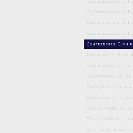
Compreendendo o Tad
Compreendendo o Tad
Compreendendo o Tad
Compreendendo o Tad
Comprendere Clomid:
Comprendere Propec
Comprensión de los 
Comprensión de los 
Condições adequada
Conditions de stock
Cum ar trebui să ia
Début d’action : co
Detaljerad analys a