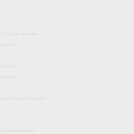
d: usi e vantaggi
noramica
 acción
 acción
line e come funziona
användaromdömen