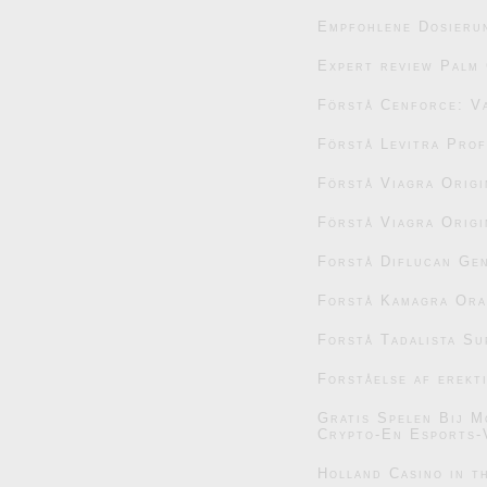
Empfohlene Dosieru
Expert review Palm 
Förstå Cenforce: V
Förstå Levitra Prof
Förstå Viagra Origi
Förstå Viagra Origi
Forstå Diflucan Gen
Forstå Kamagra Oral
Forstå Tadalista Su
Forståelse af erekt
Gratis Spelen Bij M
Crypto-En Esports-
Holland Casino in t