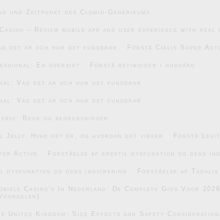
ng und Zeitpunkt des Clomid-Generikums
Casino – Review mobile app and user experience with real 
ad det är och hur det fungerar
Förstå Cialis Super Act
essional: En översikt
Förstå retinoider i hudvård
nal: Vad det är och hur det fungerar
nal: Vad det är och hur det fungerar
eric: Bruk og begrensninger
 Jelly: Hvad det er, og hvordan det virker
Forstå Levi
per Active
Forståelse af erektil dysfunktion og dens in
il dysfunktion og dens indvirkning
Forståelse af Tadalis
obiele Casino’s In Nederland: De Complete Gids Voor 202
Voordelen)
he United Kingdom: Side Effects and Safety Consideration