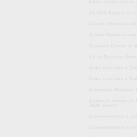
Cómo interactúa el 
Ce este Eliquis și 
Cialise originaali m
Clomid-Generika ver
Clubnika Casino in 
Co je Diflucan Gene
Como funciona o Tad
Como funciona o Tad
Comparing Wazamba C
Complete review of 
2026 update
Compreendendo a dis
Compreendendo a dis