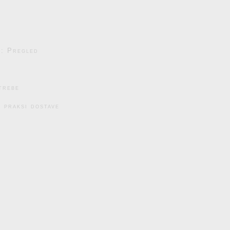
e: Pregled
trebe
 praksi dostave