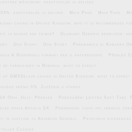
lehtede mõistmine: kasutusalad ja eelised
.03%: kasutusalad ja eelised
Main Page
Main Page
Ma
ikioski casino in United Kingdom: who it is recommended fo
ic ja kuidas see toimib?
Olumiant Generic begrijpen: ee
ory
Our Story
Our Story
Panoramica di Kamagra Or
rgia & Disponibili farmaci per il raffreddore
Přehled C
ty of farmaciero in Romania: what to expect
ty of GMSDeluxe casino in United Kingdom: what to expect
rového krému 5%: Zloženie a výhody
SX Oral Jelly: Přehled
Porozumění Levitra Soft Tabs: 
gelée orale Apcalis SX
Prehranski vidiki pri jemanju zdr
ti in svetlobi za Antabuse Generic
Principais diferença
eteller Casinos