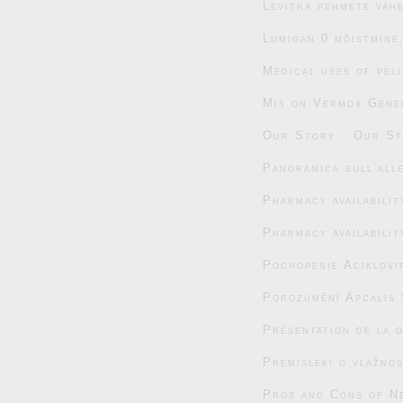
Levitra pehmete vahe
Lumigan 0 mõistmine
Medical uses of pel
Mis on Vermox Gener
Our Story
Our St
Panoramica sull’alle
Pharmacy availabili
Pharmacy availabili
Pochopenie Aciklovi
Porozumění Apcalis 
Présentation de la 
Premisleki o vlažnos
Pros and Cons of N