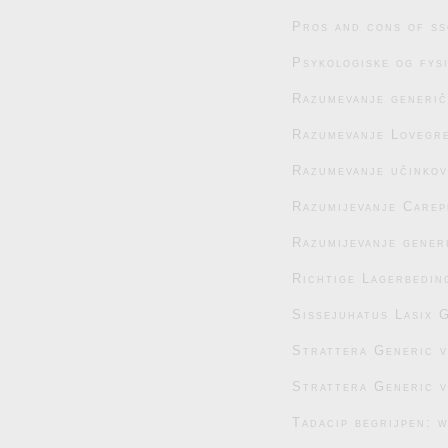
Pros and cons of ss
Psykologiske og fys
Razumevanje generič
Razumevanje Lovegre
Razumevanje učinko
Razumijevanje Carep
Razumijevanje generi
Richtige Lagerbedin
Sissejuhatus Lasix G
Strattera Generic 
Strattera Generic 
Tadacip begrijpen: 