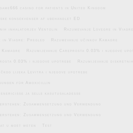
game666 casino for patients in United Kingdom
iske konsekvenser af ubehandlet ED
nih inhalatorjev Ventolin
Razumevanje Lovegre in Viagr
 in Viagre: Pregled
Razumevanje učinkov Kamagre
v Kamagre
Razumijevanje Careprosta 0.03% i njegove upo
rosta 0.03% i njegove upotrebe
Razumijevanje diskretnih
čkog lijeka Levitra i njegove upotrebe
gungen für Amoxicillin
enericisse ja selle kasutusaladesse
verstehen: Zusammensetzung und Verwendung
verstehen: Zusammensetzung und Verwendung
wat u moet weten
Test