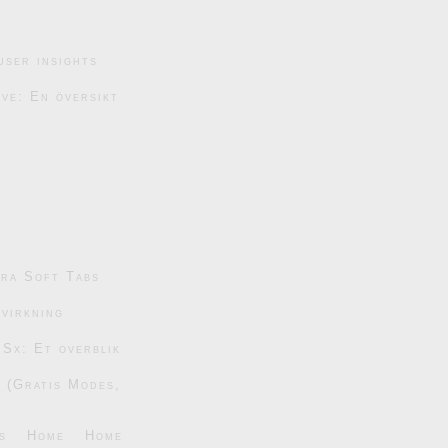
user insights
ive: En översikt
tra Soft Tabs
dvirkning
 Sx: Et overblik
6 (Gratis Modes,
s
Home
Home