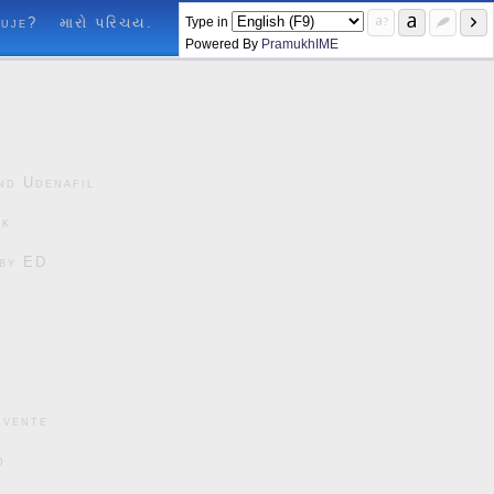
Type in
luje?
મારો પરિચય.
Powered By
PramukhIME
nd Udenafil
ck
čby ED
cvente
d