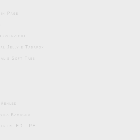
in Page
r
n overzicht
al Jelly e Tadapox
ialis Soft Tabs
Přehled
avila Kamagra
s entre ED e PE