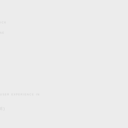
ick
ine
user experience in
DE)