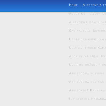
Home
A potencia é
About Us
About U
Allergiske reaksjon
Čas nastopa: Lovegr
Übersicht über Cial
Übersicht über Kam
Apcalis SX Oral Jel
Úvod do možností on
Att bedöma kostens 
Att bedöma kostens 
Att förstå Kamagra
Înțelegerea Kamagra 