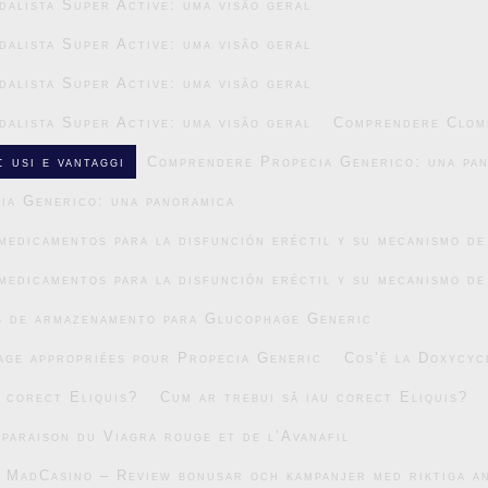
alista Super Active: uma visão geral
alista Super Active: uma visão geral
alista Super Active: uma visão geral
alista Super Active: uma visão geral
Comprendere Clomi
 usi e vantaggi
Comprendere Propecia Generico: una pa
ia Generico: una panoramica
medicamentos para la disfunción eréctil y su mecanismo de
medicamentos para la disfunción eréctil y su mecanismo de
s de armazenamento para Glucophage Generic
age appropriées pour Propecia Generic
Cos’è la Doxycyc
u corect Eliquis?
Cum ar trebui să iau corect Eliquis?
mparaison du Viagra rouge et de l’Avanafil
v MadCasino – Review bonusar och kampanjer med riktiga 