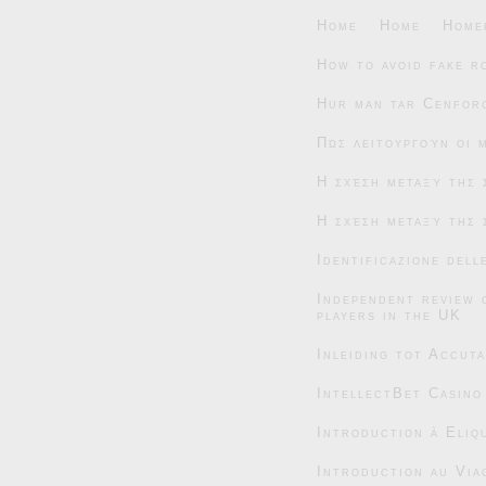
Home
Home
Home
How to avoid fake r
Hur man tar Cenforc
Πώς λειτουργούν οι 
Η σχέση μεταξύ της 
Η σχέση μεταξύ της 
Identificazione dell
Independent review 
players in the UK
Inleiding tot Accut
IntellectBet Casino
Introduction à Eliqu
Introduction au Via