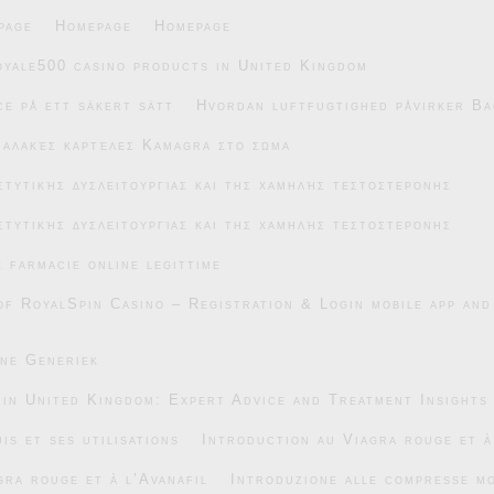
page
Homepage
Homepage
oyale500 casino products in United Kingdom
e på ett säkert sätt
Hvordan luftfugtighed påvirker Ba
μαλακές καρτέλες Kamagra στο σώμα
στυτικής δυσλειτουργίας και της χαμηλής τεστοστερόνης
στυτικής δυσλειτουργίας και της χαμηλής τεστοστερόνης
e farmacie online legittime
of RoyalSpin Casino – Registration & Login mobile app and
ane Generiek
 in United Kingdom: Expert Advice and Treatment Insights
is et ses utilisations
Introduction au Viagra rouge et à
gra rouge et à l’Avanafil
Introduzione alle compresse mo