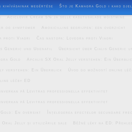
s kihívásainak megértése
Što je Kamagra Gold i kako dje
s
Aciclovir Cream 5% ja selle kasutusalade mõistmine
er og symptomer
Amoxicilline begrijpen: een overzicht
a proti Viagri
Čas nastopa: Lovegra proti Viagri
is Generic und Udenafil
Übersicht über Cialis Generic u
agra Gold
Apcalis SX Oral Jelly verstehen: Ein Überbli
ly verstehen: Ein Überblick
Úvod do možností online lé
line léčby ED
inverkan på Levitras professionella effektivitet
inverkan på Levitras professionella effektivitet
 Gold: En översikt
Înțelegerea efectelor secundare fre
Oral Jelly și utilizările sale
Běžné léky na ED: Přehle