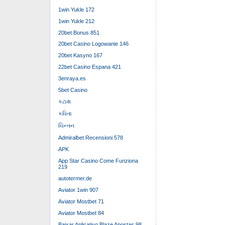
1win Yukle 172
1win Yukle 212
20bet Bonus 851
20bet Casino Logowanie 146
20bet Kasyno 167
22bet Casino Espana 421
3enraya.es
5bet Casino
કટાક્ષ
કવિતા
ચિન્તન
Admiralbet Recensioni 578
APK
App Star Casino Come Funziona
219
autotermer.de
Aviator 1win 907
Aviator Mostbet 71
Aviator Mostbet 84
Baixar Aplicativo Blaze Apostas 98