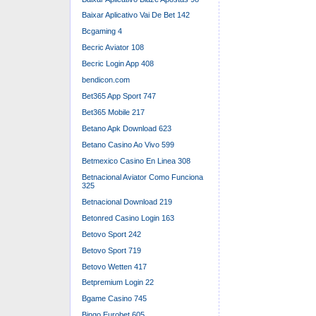
Baixar Aplicativo Vai De Bet 142
Bcgaming 4
Becric Aviator 108
Becric Login App 408
bendicon.com
Bet365 App Sport 747
Bet365 Mobile 217
Betano Apk Download 623
Betano Casino Ao Vivo 599
Betmexico Casino En Linea 308
Betnacional Aviator Como Funciona
325
Betnacional Download 219
Betonred Casino Login 163
Betovo Sport 242
Betovo Sport 719
Betovo Wetten 417
Betpremium Login 22
Bgame Casino 745
Bingo Eurobet 605