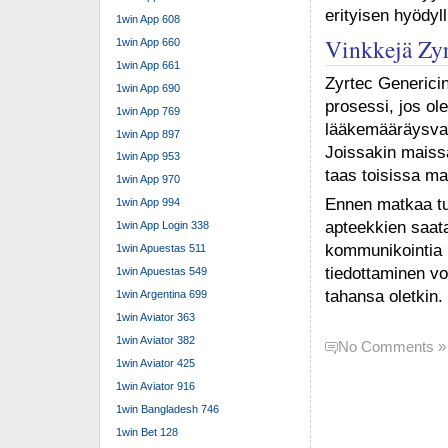
erityisen hyödyl
1win App 608
Vinkkejä Zyr
1win App 660
1win App 661
Zyrtec Genericin
1win App 690
prosessi, jos ol
1win App 769
lääkemääräysva
1win App 897
Joissakin maissa
1win App 953
taas toisissa ma
1win App 970
Ennen matkaa tut
1win App 994
apteekkien saata
1win App Login 338
kommunikointia u
1win Apuestas 511
tiedottaminen vo
1win Apuestas 549
tahansa oletkin.
1win Argentina 699
1win Aviator 363
1win Aviator 382
No Comments »
1win Aviator 425
1win Aviator 916
1win Bangladesh 746
1win Bet 128