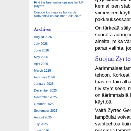
Find the best online casinos for UK
kemiallisen stab
players
viimeiseen käytt
Conoce los mejores bonos de
bienvenida en casinos Chile 2026
pakkauksessaan s
On tärkeää säil
Archives
suoralta auringo
August 2026
aineita, mikä vä
July 2026
paras valinta, jo
June 2026
Suojaa Zyrte
May 2026
April 2026
Äärimmäiset lämp
March 2026
tehoon. Korkeat 
February 2026
taas erittäin alh
January 2026
tiivistymiseen, m
December 2025
on äärimmäisiä l
November 2025
käyttöä.
October 2025
Vältä Zyrtec Gen
September 2025
lämpötilat voivat
August 2025
vaihtoehtoa kuin
July 2025
pussissa lämpöti
June 2025