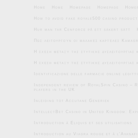
Home
Home
Homepage
Homepage
Home
How to avoid fake royale500 casino product
Hur man tar Cenforce på ett säkert sätt
Πώς λειτουργούν οι μαλακές καρτέλες Kamag
Η σχέση μεταξύ της στυτικής δυσλειτουργίας
Η σχέση μεταξύ της στυτικής δυσλειτουργίας
Identificazione delle farmacie online legitt
Independent review of RoyalSpin Casino – R
players in the UK
Inleiding tot Accutane Generiek
IntellectBet Casino in United Kingdom: Exp
Introduction à Eliquis et ses utilisations
Introduction au Viagra rouge et à l’Avanafi