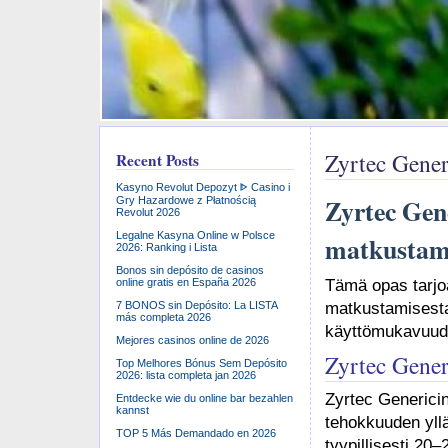
Zyrtec Gener
Recent Posts
Kasyno Revolut Depozyt ᐈ Casino i
Zyrtec Gene
Gry Hazardowe z Płatnością
Revolut 2026
Legalne Kasyna Online w Polsce
matkustami
2026: Ranking i Lista
Bonos sin depósito de casinos
online gratis en España 2026
Tämä opas tarjo
7 BONOS sin Depósito: La LISTA
matkustamisesta
más completa 2026
käyttömukavuude
Mejores casinos online de 2026
Zyrtec Gener
Top Melhores Bónus Sem Depósito
2026: lista completa jan 2026
Zyrtec Generici
Entdecke wie du online bar bezahlen
kannst
tehokkuuden yll
TOP 5 Más Demandado en 2026
tyypillisesti 20