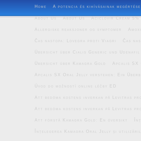
Home
A potencia és kihívásainak megértése
About Us
About Us
Aciclovir Cream 5% 
Allergiske reaksjoner og symptomer
Amoxi
Čas nastopa: Lovegra proti Viagri
Čas nas
Übersicht über Cialis Generic und Udenafil
Übersicht über Kamagra Gold
Apcalis SX 
Apcalis SX Oral Jelly verstehen: Ein Überb
Úvod do možností online léčby ED
Att bedöma kostens inverkan på Levitras pro
Att bedöma kostens inverkan på Levitras pro
Att förstå Kamagra Gold: En översikt
În
Înțelegerea Kamagra Oral Jelly și utilizăril