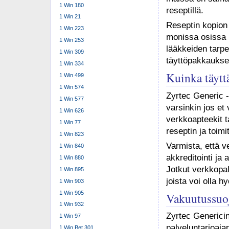
1 Win 180
reseptillä.
1 Win 21
Reseptin kopion 
1 Win 223
monissa osissa 
1 Win 253
lääkkeiden tarpe
1 Win 309
täyttöpakkaukset
1 Win 334
Kuinka täytt
1 Win 499
1 Win 574
Zyrtec Generic 
1 Win 577
varsinkin jos et
1 Win 626
verkkoapteekit ta
1 Win 77
reseptin ja toimi
1 Win 823
Varmista, että v
1 Win 840
akkreditointi ja
1 Win 880
Jotkut verkkopal
1 Win 895
joista voi olla 
1 Win 903
1 Win 905
Vakuutussuoj
1 Win 932
Zyrtec Genericin
1 Win 97
palveluntarjoaj
1 Win Bet 301