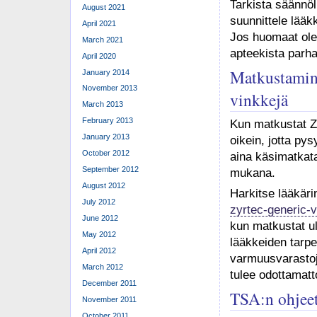
Tarkista säännöl
August 2021
suunnittele lääk
April 2021
Jos huomaat olev
March 2021
apteekista parh
April 2020
Matkustamine
January 2014
November 2013
vinkkejä
March 2013
February 2013
Kun matkustat Zy
January 2013
oikein, jotta py
October 2012
aina käsimatkata
September 2012
mukana.
August 2012
Harkitse lääkäri
July 2012
zyrtec-generic-
June 2012
kun matkustat ul
May 2012
lääkkeiden tarpee
April 2012
varmuusvarastoj
March 2012
tulee odottamatt
December 2011
TSA:n ohjeet
November 2011
October 2011