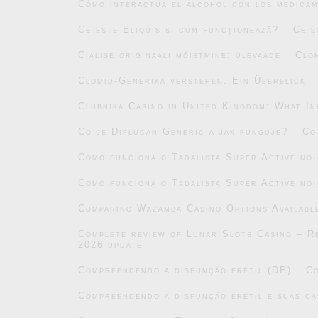
Cómo interactúa el alcohol con los medicam
Ce este Eliquis și cum funcționează?
Ce e
Cialise originaali mõistmine: ülevaade
Clo
Clomid-Generika verstehen: Ein Überblick
Clubnika Casino in United Kingdom: What In
Co je Diflucan Generic a jak funguje?
Co
Como funciona o Tadalista Super Active no
Como funciona o Tadalista Super Active no
Comparing Wazamba Casino Options Availabl
Complete review of Lunar Slots Casino – Re
2026 update
Compreendendo a disfunção erétil (DE)
Co
Compreendendo a disfunção erétil e suas ca