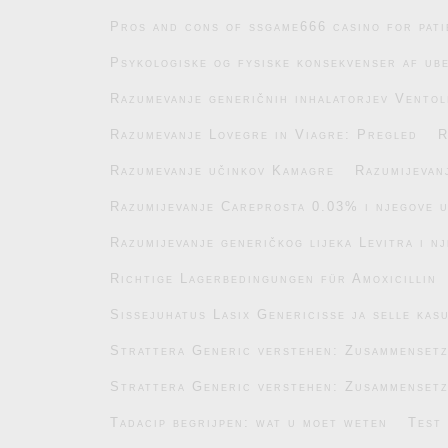
Pros and cons of ssgame666 casino for pati
Psykologiske og fysiske konsekvenser af ub
Razumevanje generičnih inhalatorjev Ventol
Razumevanje Lovegre in Viagre: Pregled
R
Razumevanje učinkov Kamagre
Razumijevan
Razumijevanje Careprosta 0.03% i njegove 
Razumijevanje generičkog lijeka Levitra i n
Richtige Lagerbedingungen für Amoxicillin
Sissejuhatus Lasix Genericisse ja selle kas
Strattera Generic verstehen: Zusammenset
Strattera Generic verstehen: Zusammenset
Tadacip begrijpen: wat u moet weten
Test