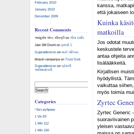
February 2010
kanssa, matkapil
January 2010
että jokaiseen l
December 2009
Kuinka käsit
Recent Comments
matkoilla
આશુતોષ એન. મીસ્ત્રી
on
ગીતા ધ્વનિ.
Jos odotat muut
Jain SM Doshi
on
ફાધર્સ ડે.
keskustele terve
Gujaratilexicon
on
મારો પરિચય.
antaa ohjeita a
bhavin rampariya
on
Trust God.
lisälääkkeitä.
Gujaratilexicon
on
પ્રેમની
અતિશયોક્તી.
Kirjallisen muist
hyödyllistä. Tämä
Search
vaikuttaa siihen
for:
myös toimia mui
Zyrtec Gener
Categories
! Без рубрики
Zyrtec Generic -
1 Vin 83
suoraviivainen p
1 Win 112
yleisen vastaav
1 Win 160
maissa on samanla