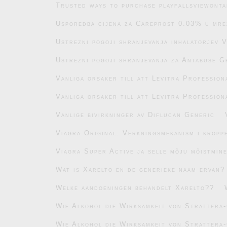
Trusted ways to purchase playfallsviewonta
Usporedba cijena za Careprost 0.03% u mre
Ustrezni pogoji shranjevanja inhalatorjev 
Ustrezni pogoji shranjevanja za Antabuse G
Vanliga orsaker till att Levitra Profession
Vanliga orsaker till att Levitra Profession
Vanlige bivirkninger av Diflucan Generic
Viagra Original: Verkningsmekanism i kropp
Viagra Super Active ja selle mõju mõistmin
Wat is Xarelto en de generieke naam ervan?
Welke aandoeningen behandelt Xarelto??
Wie Alkohol die Wirksamkeit von Strattera-
Wie Alkohol die Wirksamkeit von Strattera-