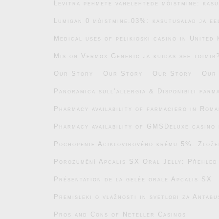
Levitra pehmete vahelehtede mõistmine: kasu
Lumigan 0 mõistmine.03%: kasutusalad ja ee
Medical uses of pelikioski casino in United
Mis on Vermox Generic ja kuidas see toimib
Our Story
Our Story
Our Story
Our
Panoramica sull’allergia & Disponibili farm
Pharmacy availability of farmaciero in Roma
Pharmacy availability of GMSDeluxe casino 
Pochopenie Aciklovirového krému 5%: Zlože
Porozumění Apcalis SX Oral Jelly: Přehled
Présentation de la gelée orale Apcalis SX
Premisleki o vlažnosti in svetlobi za Antab
Pros and Cons of Neteller Casinos