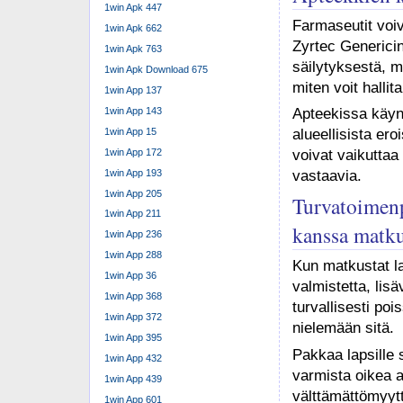
1win Apk 447
Farmaseutit voi
1win Apk 662
Zyrtec Generici
1win Apk 763
säilytyksestä, m
1win Apk Download 675
miten voit halli
1win App 137
1win App 143
Apteekissa käynt
1win App 15
alueellisista er
1win App 172
voivat vaikuttaa
1win App 193
vastaavia.
1win App 205
Turvatoimenp
1win App 211
kanssa matk
1win App 236
1win App 288
Kun matkustat la
1win App 36
valmistetta, lisä
1win App 368
turvallisesti poi
1win App 372
nielemään sitä.
1win App 395
Pakkaa lapsille 
1win App 432
varmista oikea a
1win App 439
välttämättömyytt
1win App 601