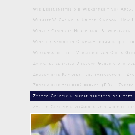
Wie Lebensmittel die Wirksamkeit von Apcal
Winmate88 Casino in United Kingdom: How L
Winner Casino in Nederland: Bijwerkingen e
Winzter Kasino in Germany: common questi
Wirkungseintritt: Vergleich von Cialis Gen
Za kaj se zdravilo Diflucan Generic uporab
Zrozumienie Kamagry i jej zastosowań
Zro
Zrozumienie zaburzeń erekcji (ED)
Zyrtec
Zyrtec Genericin oikeat säilytysolosuhteet
Zyrtec Genericin pitäminen poissa kosteude